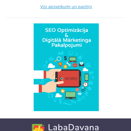
Visi apsveikumi un pantiņi