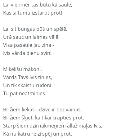
Lai vienmēr tas būtu kā saule,
Kas siltumu izstarot prot!
Lai sit bungas pūš un spēlē,
Urā sauc un laimes vēlē,
Visa pasaule jau zina -
Ivis vārda dienu svin!
Miķelīšu mākonī,
Vārds Tavs Ivis tinies,
Un tik skaistu rudeni
Tu pat neatminies.
Brīžiem liekas - dzīve ir bez vainas,
Brīžiem šķiet, ka tikai krāpties prot.
Starp šiem dzirnakmeņiem allaž maļas Ivis,
Kā nu katru reizi spēj un prot.