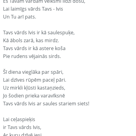
Es Tavam vārdam veiksmi līdzi došu,
Lai laimīgs vārds Tavs - Ivis
Un Tu arī pats.
Tavs vārds Ivis ir kā saulespuķe,
Kā ābols zarā, kas mirdz.
Tavs vārds ir kā astere koša
Pie rudens vējainās sirds.
Šī diena vieglāka par spāri,
Lai dzīves rūpēm paceļ pāri.
Uz mirkli kļūsti kastaņzieds,
Jo šodien prieka varavīksnē
Tavs vārds Ivis ar saules stariem siets!
Lai ceļaspieķis
ir Tavs vārds Ivis,
Ar kuru dzīvē iesi.