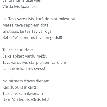
Esi tu mums tikai vien,
Vārda Ivis īpašnieks
Lai Tavs vārds Ivis, kurš dots ar mīlestību ...
Mātes, tēva sapņiem dots,
Grūtībās, lai tas Tev vairogs,
Bet dzīvē lepnums tavs un gods!!!
Tu iesi cauri dzīvei,
Šalks apkārt vārdu mežs.
Tavs vārds Ivis starp citiem vārdiem
Lai nav nekad tev svešs!
No pirmām dzīves dienām
Kad šūpulis ir kārts,
Tiek cilvēkam ikvienam
Uz mūžu iedots vārds Ivis!