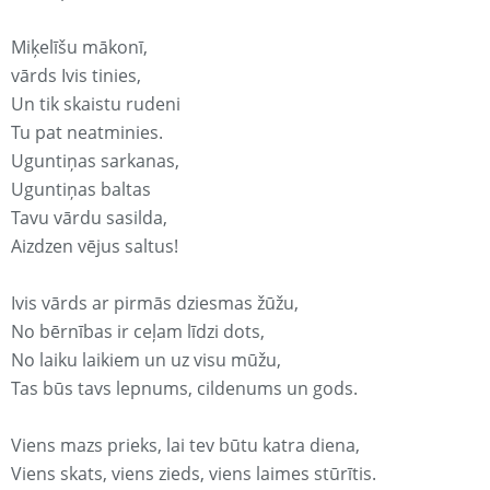
Miķelīšu mākonī,
vārds Ivis tinies,
Un tik skaistu rudeni
Tu pat neatminies.
Uguntiņas sarkanas,
Uguntiņas baltas
Tavu vārdu sasilda,
Aizdzen vējus saltus!
Ivis vārds ar pirmās dziesmas žūžu,
No bērnības ir ceļam līdzi dots,
No laiku laikiem un uz visu mūžu,
Tas būs tavs lepnums, cildenums un gods.
Viens mazs prieks, lai tev būtu katra diena,
Viens skats, viens zieds, viens laimes stūrītis.