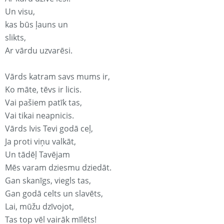
Un visu,
kas būs ļauns un
slikts,
Ar vārdu uzvarēsi.
Vārds katram savs mums ir,
Ko māte, tēvs ir licis.
Vai pašiem patīk tas,
Vai tikai neapnicis.
Vārds Ivis Tevi godā ceļ,
Ja proti viņu valkāt,
Un tādēļ Tavējam
Mēs varam dziesmu dziedāt.
Gan skanīgs, viegls tas,
Gan godā celts un slavēts,
Lai, mūžu dzīvojot,
Tas top vēl vairāk mīlēts!