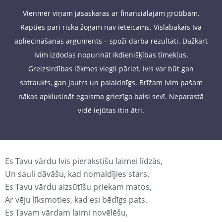
Vienmēr viņam jāsaskaras ar finansiālajām grūtībām.
Rāpties pāri riska žogam nav ieteicams. Vislabākais Iva
apliecināšanās arguments – spoži darba rezultāti. Dažkārt
Ivim izdodas nopurināt ikdienišķības tīmekļus.
Greizsirdības lēkmes viegli pāriet. Ivis var būt gan
satraukts, gan jautrs un palaidnīgs. Brīžam Ivim pašam
nākas apklusināt egoisma griezīgo balsi sevī. Neparastā
vidē iejūtas itin ātri.
Es Tavu vārdu Ivis pierakstīšu laimei līdzās,
Un sauli dāvāšu, kad nomaldījies stars.
Es Tavu vārdu aizsūtīšu priekam matos,
Ar vēju līksmoties, kad esi bēdīgs pats.
Es Tavam vārdam laimi novēlēšu,