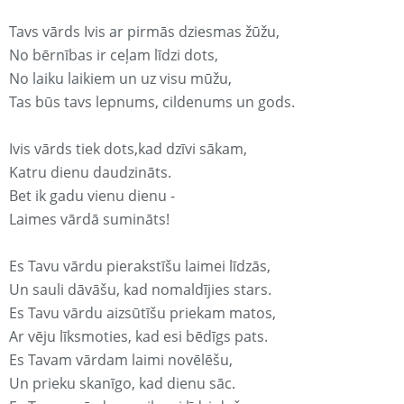
Tavs vārds Ivis ar pirmās dziesmas žūžu,
No bērnības ir ceļam līdzi dots,
No laiku laikiem un uz visu mūžu,
Tas būs tavs lepnums, cildenums un gods.
Ivis vārds tiek dots,kad dzīvi sākam,
Katru dienu daudzināts.
Bet ik gadu vienu dienu -
Laimes vārdā sumināts!
Es Tavu vārdu pierakstīšu laimei līdzās,
Un sauli dāvāšu, kad nomaldījies stars.
Es Tavu vārdu aizsūtīšu priekam matos,
Ar vēju līksmoties, kad esi bēdīgs pats.
Es Tavam vārdam laimi novēlēšu,
Un prieku skanīgo, kad dienu sāc.