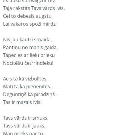
Es došu šo zvaigzni Tev,
Tajā rakstīts Tavs vārds Ivis.
Cel to debesīs augstu,
Lai vakaros spoži mirdz!
Ivis jau kautri smaida,
Pantiņu no manis gaida.
Tāpēc es ar lielu prieku
Nocitēšu četrrindieku!
Acis tā kā vizbulītes,
Mati tā kā pienenītes.
Deguntiņš kā pīrādziņš -
Tas ir mazais Ivis!
Tavs vārds ir smuks,
Tavs vārds ir jauks,
Man prieks par to,