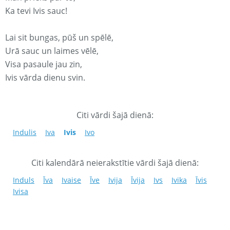
Ka tevi Ivis sauc!
Lai sit bungas, pūš un spēlē,
Urā sauc un laimes vēlē,
Visa pasaule jau zin,
Ivis vārda dienu svin.
Citi vārdi šajā dienā:
Indulis
Iva
Ivis
Ivo
Citi kalendārā neierakstītie vārdi šajā dienā:
Induls
Īva
Ivaise
Īve
Ivija
Īvija
Ivs
Ivika
Īvis
Ivisa