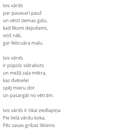
Ivis vārds
par pavasari pauž
un vēstī ziemas galu,
kad līksmi dejodams,
viņš nāk,
gar februāra malu.
Ivis vārds
ir pūpols sidrabots
un mežā zaļa mētra,
kas dvēselei
spēj mieru dot
un pasargāt no vētrām.
Ivis vārds ir tikai ziedlapiņa
Pie lielā vārdu koka,
Pēc savas gribas liktenis