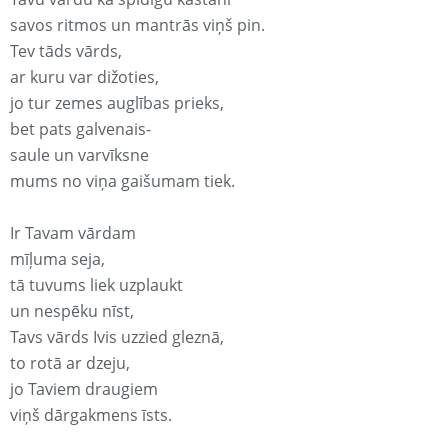
savos ritmos un mantrās viņš pin.
Tev tāds vārds,
ar kuru var dižoties,
jo tur zemes auglības prieks,
bet pats galvenais-
saule un varvīksne
mums no viņa gaišumam tiek.
Ir Tavam vārdam
mīļuma seja,
tā tuvums liek uzplaukt
un nespēku nīst,
Tavs vārds Ivis uzzied gleznā,
to rotā ar dzeju,
jo Taviem draugiem
viņš dārgakmens īsts.