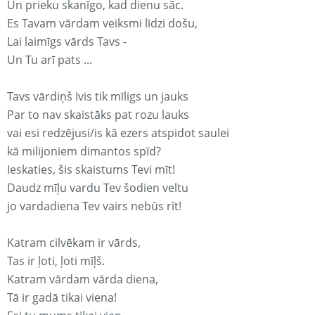
Un prieku skanīgo, kad dienu sāc.
Es Tavam vārdam veiksmi līdzi došu,
Lai laimīgs vārds Tavs -
Un Tu arī pats ...
Tavs vārdiņš Ivis tik mīligs un jauks
Par to nav skaistāks pat rozu lauks
vai esi redzējusi/is kā ezers atspidot saulei
kā milijoniem dimantos spīd?
Ieskaties, šis skaistums Tevi mīt!
Daudz mīļu vardu Tev šodien veltu
jo vardadiena Tev vairs nebūs rīt!
Katram cilvēkam ir vārds,
Tas ir ļoti, ļoti mīļš.
Katram vārdam vārda diena,
Tā ir gadā tikai viena!