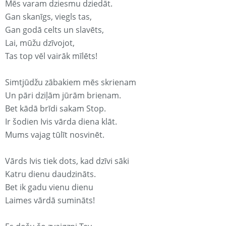
Mēs varam dziesmu dziedāt.
Gan skanīgs, viegls tas,
Gan godā celts un slavēts,
Lai, mūžu dzīvojot,
Tas top vēl vairāk mīlēts!
Simtjūdžu zābakiem mēs skrienam
Un pāri dziļām jūrām brienam.
Bet kādā brīdi sakam Stop.
Ir šodien Ivis vārda diena klāt.
Mums vajag tūlīt nosvinēt.
Vārds Ivis tiek dots, kad dzīvi sāki
Katru dienu daudzināts.
Bet ik gadu vienu dienu
Laimes vārdā sumināts!