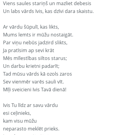
Viens saules stariņš un mazliet debesis
Un labs vārds Ivis, kas dzīvi dara skaistu.
Ar vārdu šūpulī, kas likts,
Mums lemts ir mūžu nostaigāt.
Par viņu nebūs jadzird slikts,
Ja pratīsim ap sevi krāt
Mēs mīlestības siltos starus;
Un darbu krietni padarīt;
Tad mūsu vārds kā ozols zaros
Sev vienmēr varēs sauli vīt.
Mīļi sveicieni Ivis Tavā dienā!
Ivis Tu līdz ar savu vārdu
esi ceļinieks,
kam visu mūžu
neparasto meklēt prieks.