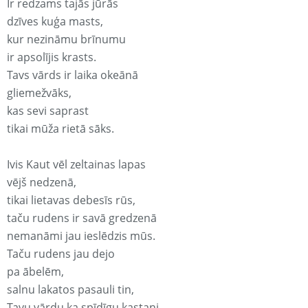
Ir redzams tajās jūrās
dzīves kuģa masts,
kur nezināmu brīnumu
ir apsolījis krasts.
Tavs vārds ir laika okeānā
gliemežvāks,
kas sevi saprast
tikai mūža rietā sāks.
Ivis Kaut vēl zeltainas lapas
vējš nedzenā,
tikai lietavas debesīs rūs,
taču rudens ir savā gredzenā
nemanāmi jau ieslēdzis mūs.
Taču rudens jau dejo
pa ābelēm,
salnu lakatos pasauli tin,
Tavu vārdu ka spīdīgu kastani