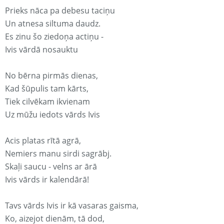
Prieks nāca pa debesu taciņu
Un atnesa siltuma daudz.
Es zinu šo ziedoņa actiņu -
Ivis vārdā nosauktu
No bērna pirmās dienas,
Kad šūpulis tam kārts,
Tiek cilvēkam ikvienam
Uz mūžu iedots vārds Ivis
Acis platas rītā agrā,
Nemiers manu sirdi sagrābj.
Skaļi saucu - velns ar ārā
Ivis vārds ir kalendārā!
Tavs vārds Ivis ir kā vasaras gaisma,
Ko, aizejot dienām, tā dod,