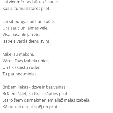
Lai vienmēr tas būtu kā saule,
Kas siltumu izstarot prot!
Lai sit bungas pūš un spēlē,
Urā sauc un laimes vēlē,
Visa pasaule jau zina -
Izabela vārda dienu svin!
Miķelīšu mākonī,
Vārds Tavs Izabela tinies,
Un tik skaistu rudeni
Tu pat neatminies.
Brīžiem liekas - dzīve ir bez vainas,
Brīžiem šķiet, ka tikai krāpties prot.
Starp šiem dzirnakmeņiem allaž maļas Izabela,
Kā nu katru reizi spēj un prot.