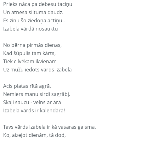
Prieks nāca pa debesu taciņu
Un atnesa siltuma daudz.
Es zinu šo ziedoņa actiņu -
Izabela vārdā nosauktu
No bērna pirmās dienas,
Kad šūpulis tam kārts,
Tiek cilvēkam ikvienam
Uz mūžu iedots vārds Izabela
Acis platas rītā agrā,
Nemiers manu sirdi sagrābj.
Skaļi saucu - velns ar ārā
Izabela vārds ir kalendārā!
Tavs vārds Izabela ir kā vasaras gaisma,
Ko, aizejot dienām, tā dod,