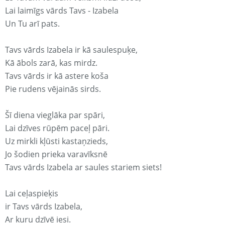
Lai laimīgs vārds Tavs - Izabela
Un Tu arī pats.
Tavs vārds Izabela ir kā saulespuķe,
Kā ābols zarā, kas mirdz.
Tavs vārds ir kā astere koša
Pie rudens vējainās sirds.
Šī diena vieglāka par spāri,
Lai dzīves rūpēm paceļ pāri.
Uz mirkli kļūsti kastaņzieds,
Jo šodien prieka varavīksnē
Tavs vārds Izabela ar saules stariem siets!
Lai ceļaspieķis
ir Tavs vārds Izabela,
Ar kuru dzīvē iesi.