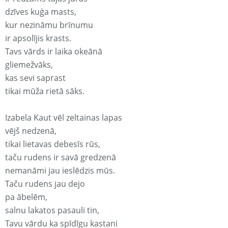
dzīves kuģa masts,
kur nezināmu brīnumu
ir apsolījis krasts.
Tavs vārds ir laika okeānā
gliemežvāks,
kas sevi saprast
tikai mūža rietā sāks.
Izabela Kaut vēl zeltainas lapas
vējš nedzenā,
tikai lietavas debesīs rūs,
taču rudens ir savā gredzenā
nemanāmi jau ieslēdzis mūs.
Taču rudens jau dejo
pa ābelēm,
salnu lakatos pasauli tin,
Tavu vārdu ka spīdīgu kastani