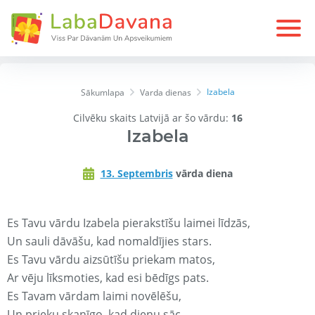
Izabela
Sākumlapa
Varda dienas
Cilvēku skaits Latvijā ar šo vārdu:
16
Izabela
13. Septembris
vārda diena
Es Tavu vārdu Izabela pierakstīšu laimei līdzās,
Un sauli dāvāšu, kad nomaldījies stars.
Es Tavu vārdu aizsūtīšu priekam matos,
Ar vēju līksmoties, kad esi bēdīgs pats.
Es Tavam vārdam laimi novēlēšu,
Un prieku skanīgo, kad dienu sāc.