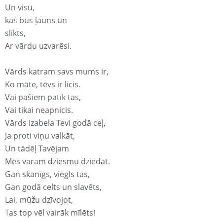
Un visu,
kas būs ļauns un
slikts,
Ar vārdu uzvarēsi.
Vārds katram savs mums ir,
Ko māte, tēvs ir licis.
Vai pašiem patīk tas,
Vai tikai neapnicis.
Vārds Izabela Tevi godā ceļ,
Ja proti viņu valkāt,
Un tādēļ Tavējam
Mēs varam dziesmu dziedāt.
Gan skanīgs, viegls tas,
Gan godā celts un slavēts,
Lai, mūžu dzīvojot,
Tas top vēl vairāk mīlēts!