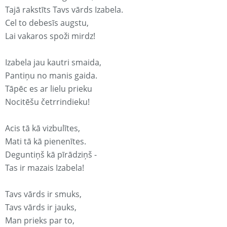
Tajā rakstīts Tavs vārds Izabela.
Cel to debesīs augstu,
Lai vakaros spoži mirdz!
Izabela jau kautri smaida,
Pantiņu no manis gaida.
Tāpēc es ar lielu prieku
Nocitēšu četrrindieku!
Acis tā kā vizbulītes,
Mati tā kā pienenītes.
Deguntiņš kā pīrādziņš -
Tas ir mazais Izabela!
Tavs vārds ir smuks,
Tavs vārds ir jauks,
Man prieks par to,