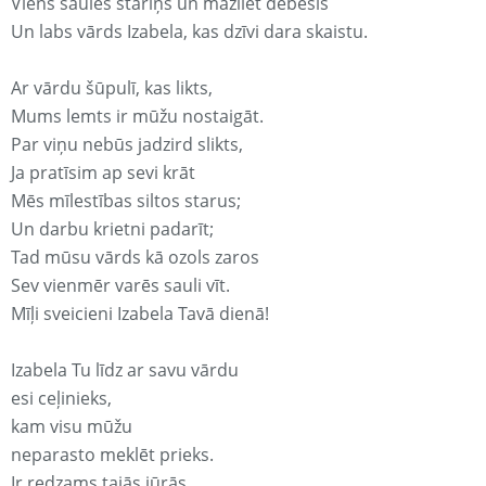
Viens saules stariņš un mazliet debesis
Un labs vārds Izabela, kas dzīvi dara skaistu.
Ar vārdu šūpulī, kas likts,
Mums lemts ir mūžu nostaigāt.
Par viņu nebūs jadzird slikts,
Ja pratīsim ap sevi krāt
Mēs mīlestības siltos starus;
Un darbu krietni padarīt;
Tad mūsu vārds kā ozols zaros
Sev vienmēr varēs sauli vīt.
Mīļi sveicieni Izabela Tavā dienā!
Izabela Tu līdz ar savu vārdu
esi ceļinieks,
kam visu mūžu
neparasto meklēt prieks.
Ir redzams tajās jūrās