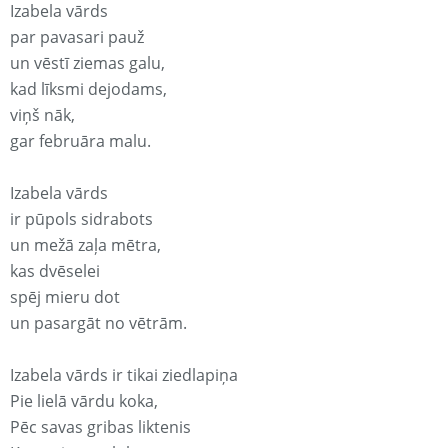
Izabela vārds
par pavasari pauž
un vēstī ziemas galu,
kad līksmi dejodams,
viņš nāk,
gar februāra malu.
Izabela vārds
ir pūpols sidrabots
un mežā zaļa mētra,
kas dvēselei
spēj mieru dot
un pasargāt no vētrām.
Izabela vārds ir tikai ziedlapiņa
Pie lielā vārdu koka,
Pēc savas gribas liktenis