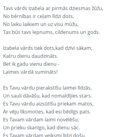
Tavs vārds Izabela ar pirmās dziesmas žūžu,
No bērnības ir ceļam līdzi dots,
No laiku laikiem un uz visu mūžu,
Tas būs tavs lepnums, cildenums un gods.
Izabela vārds tiek dots,kad dzīvi sākam,
Katru dienu daudzināts.
Bet ik gadu vienu dienu -
Laimes vārdā sumināts!
Es Tavu vārdu pierakstīšu laimei līdzās,
Un sauli dāvāšu, kad nomaldījies stars.
Es Tavu vārdu aizsūtīšu priekam matos,
Ar vēju līksmoties, kad esi bēdīgs pats.
Es Tavam vārdam laimi novēlēšu,
Un prieku skanīgo, kad dienu sāc.
Es Tavam vārdam veiksmi līdzi došu,