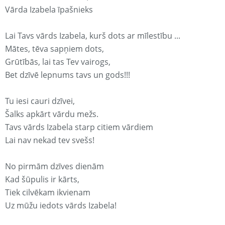
Vārda Izabela īpašnieks
Lai Tavs vārds Izabela, kurš dots ar mīlestību ...
Mātes, tēva sapņiem dots,
Grūtībās, lai tas Tev vairogs,
Bet dzīvē lepnums tavs un gods!!!
Tu iesi cauri dzīvei,
Šalks apkārt vārdu mežs.
Tavs vārds Izabela starp citiem vārdiem
Lai nav nekad tev svešs!
No pirmām dzīves dienām
Kad šūpulis ir kārts,
Tiek cilvēkam ikvienam
Uz mūžu iedots vārds Izabela!