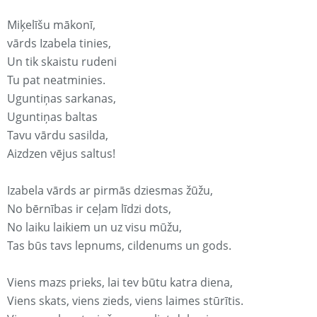
Miķelīšu mākonī,
vārds Izabela tinies,
Un tik skaistu rudeni
Tu pat neatminies.
Uguntiņas sarkanas,
Uguntiņas baltas
Tavu vārdu sasilda,
Aizdzen vējus saltus!
Izabela vārds ar pirmās dziesmas žūžu,
No bērnības ir ceļam līdzi dots,
No laiku laikiem un uz visu mūžu,
Tas būs tavs lepnums, cildenums un gods.
Viens mazs prieks, lai tev būtu katra diena,
Viens skats, viens zieds, viens laimes stūrītis.