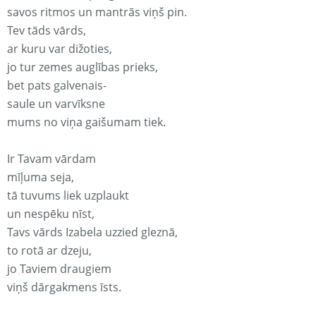
savos ritmos un mantrās viņš pin.
Tev tāds vārds,
ar kuru var dižoties,
jo tur zemes auglības prieks,
bet pats galvenais-
saule un varvīksne
mums no viņa gaišumam tiek.
Ir Tavam vārdam
mīļuma seja,
tā tuvums liek uzplaukt
un nespēku nīst,
Tavs vārds Izabela uzzied gleznā,
to rotā ar dzeju,
jo Taviem draugiem
viņš dārgakmens īsts.