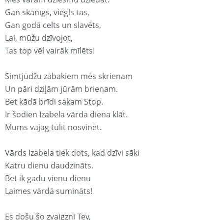
Gan skanīgs, viegls tas,
Gan godā celts un slavēts,
Lai, mūžu dzīvojot,
Tas top vēl vairāk mīlēts!
Simtjūdžu zābakiem mēs skrienam
Un pāri dziļām jūrām brienam.
Bet kādā brīdi sakam Stop.
Ir šodien Izabela vārda diena klāt.
Mums vajag tūlīt nosvinēt.
Vārds Izabela tiek dots, kad dzīvi sāki
Katru dienu daudzināts.
Bet ik gadu vienu dienu
Laimes vārdā sumināts!
Es došu šo zvaigzni Tev,