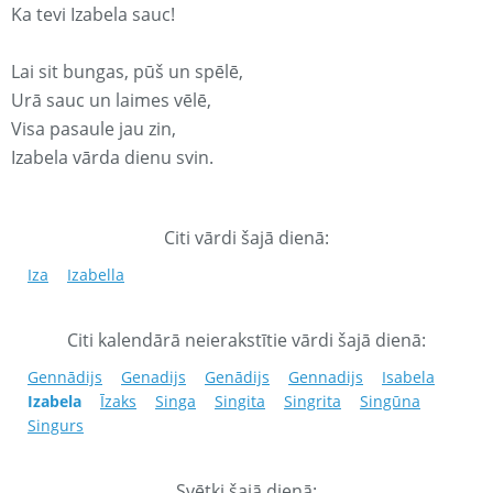
Ka tevi Izabela sauc!
Lai sit bungas, pūš un spēlē,
Urā sauc un laimes vēlē,
Visa pasaule jau zin,
Izabela vārda dienu svin.
Citi vārdi šajā dienā:
Iza
Izabella
Citi kalendārā neierakstītie vārdi šajā dienā:
Gennādijs
Genadijs
Genādijs
Gennadijs
Isabela
Izabela
Īzaks
Singa
Singita
Singrita
Singūna
Singurs
Svētki šajā dienā: