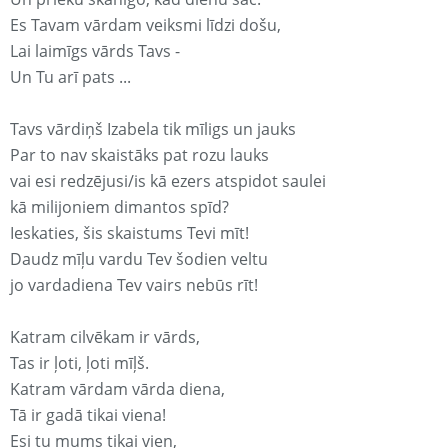
Es Tavam vārdam veiksmi līdzi došu,
Lai laimīgs vārds Tavs -
Un Tu arī pats ...
Tavs vārdiņš Izabela tik mīligs un jauks
Par to nav skaistāks pat rozu lauks
vai esi redzējusi/is kā ezers atspidot saulei
kā milijoniem dimantos spīd?
Ieskaties, šis skaistums Tevi mīt!
Daudz mīļu vardu Tev šodien veltu
jo vardadiena Tev vairs nebūs rīt!
Katram cilvēkam ir vārds,
Tas ir ļoti, ļoti mīļš.
Katram vārdam vārda diena,
Tā ir gadā tikai viena!
Esi tu mums tikai vien,