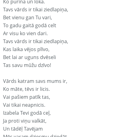
Ko purina un loka.
Tavs vārds ir tikai ziedlapiņa,
Bet vienu gan Tu vari,
To gadu gaitā godā celt
Ar visu ko vien dari.
Tavs vārds ir tikai ziedlapiņa,
Kas laika vējos plīvo,
Bet lai ar uguns dvēseli
Tas savu mūžu dzīvo!
Vārds katram savs mums ir,
Ko māte, tēvs ir licis.
Vai pašiem patīk tas,
Vai tikai neapnicis.
Izabela Tevi godā ceļ,
Ja proti viņu valkāt,
Un tādēļ Tavējam
Mēs varam dziesmu dziedāt.