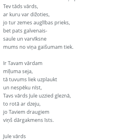
Tev tāds vārds,
ar kuru var dižoties,
jo tur zemes auglības prieks,
bet pats galvenais-
saule un varvīksne
mums no viņa gaišumam tiek.
Ir Tavam vārdam
mīļuma seja,
tā tuvums liek uzplaukt
un nespēku nīst,
Tavs vārds Jule uzzied gleznā,
to rotā ar dzeju,
jo Taviem draugiem
viņš dārgakmens īsts.
Jule vārds