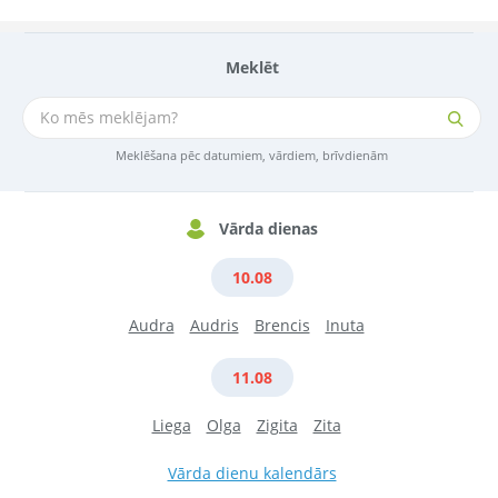
Meklēt
Meklēšana pēc datumiem, vārdiem, brīvdienām
Vārda dienas
10.08
Audra
Audris
Brencis
Inuta
11.08
Liega
Olga
Zigita
Zita
Vārda dienu kalendārs