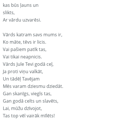
kas būs ļauns un
slikts,
Ar vārdu uzvarēsi.
Vārds katram savs mums ir,
Ko māte, tēvs ir licis.
Vai pašiem patīk tas,
Vai tikai neapnicis.
Vārds Jule Tevi godā ceļ,
Ja proti viņu valkāt,
Un tādēļ Tavējam
Mēs varam dziesmu dziedāt.
Gan skanīgs, viegls tas,
Gan godā celts un slavēts,
Lai, mūžu dzīvojot,
Tas top vēl vairāk mīlēts!