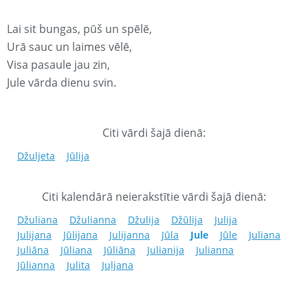
Lai sit bungas, pūš un spēlē,
Urā sauc un laimes vēlē,
Visa pasaule jau zin,
Jule vārda dienu svin.
Citi vārdi šajā dienā:
Džuljeta
Jūlija
Citi kalendārā neierakstītie vārdi šajā dienā:
Džuliana
Džulianna
Džulija
Džūlija
Julija
Julijana
Jūlijana
Julijanna
Jūla
Jule
Jūle
Juliana
Juliāna
Jūliana
Jūliāna
Julianija
Julianna
Jūlianna
Julita
Juļjana