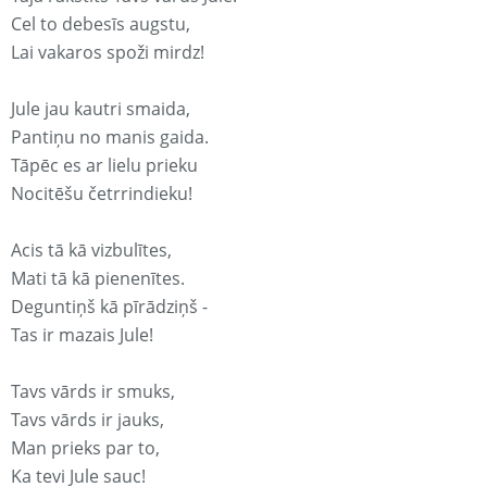
Cel to debesīs augstu,
Lai vakaros spoži mirdz!
Jule jau kautri smaida,
Pantiņu no manis gaida.
Tāpēc es ar lielu prieku
Nocitēšu četrrindieku!
Acis tā kā vizbulītes,
Mati tā kā pienenītes.
Deguntiņš kā pīrādziņš -
Tas ir mazais Jule!
Tavs vārds ir smuks,
Tavs vārds ir jauks,
Man prieks par to,
Ka tevi Jule sauc!