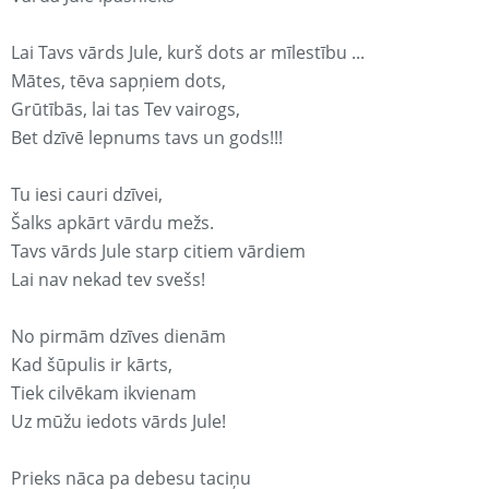
Lai Tavs vārds Jule, kurš dots ar mīlestību ...
Mātes, tēva sapņiem dots,
Grūtībās, lai tas Tev vairogs,
Bet dzīvē lepnums tavs un gods!!!
Tu iesi cauri dzīvei,
Šalks apkārt vārdu mežs.
Tavs vārds Jule starp citiem vārdiem
Lai nav nekad tev svešs!
No pirmām dzīves dienām
Kad šūpulis ir kārts,
Tiek cilvēkam ikvienam
Uz mūžu iedots vārds Jule!
Prieks nāca pa debesu taciņu