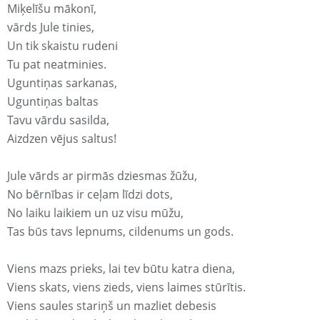
Miķelīšu mākonī,
vārds Jule tinies,
Un tik skaistu rudeni
Tu pat neatminies.
Uguntiņas sarkanas,
Uguntiņas baltas
Tavu vārdu sasilda,
Aizdzen vējus saltus!
Jule vārds ar pirmās dziesmas žūžu,
No bērnības ir ceļam līdzi dots,
No laiku laikiem un uz visu mūžu,
Tas būs tavs lepnums, cildenums un gods.
Viens mazs prieks, lai tev būtu katra diena,
Viens skats, viens zieds, viens laimes stūrītis.
Viens saules stariņš un mazliet debesis