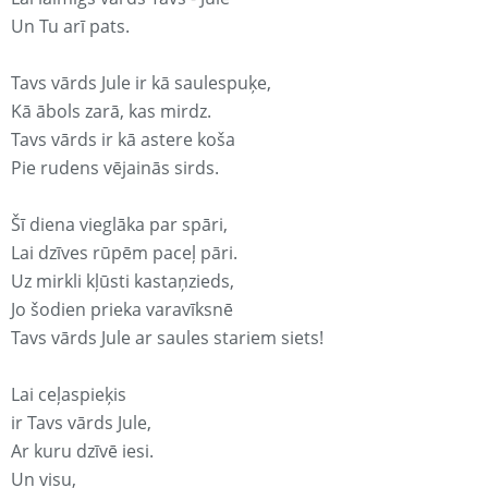
Un Tu arī pats.
Tavs vārds Jule ir kā saulespuķe,
Kā ābols zarā, kas mirdz.
Tavs vārds ir kā astere koša
Pie rudens vējainās sirds.
Šī diena vieglāka par spāri,
Lai dzīves rūpēm paceļ pāri.
Uz mirkli kļūsti kastaņzieds,
Jo šodien prieka varavīksnē
Tavs vārds Jule ar saules stariem siets!
Lai ceļaspieķis
ir Tavs vārds Jule,
Ar kuru dzīvē iesi.
Un visu,