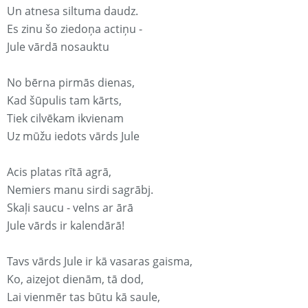
Un atnesa siltuma daudz.
Es zinu šo ziedoņa actiņu -
Jule vārdā nosauktu
No bērna pirmās dienas,
Kad šūpulis tam kārts,
Tiek cilvēkam ikvienam
Uz mūžu iedots vārds Jule
Acis platas rītā agrā,
Nemiers manu sirdi sagrābj.
Skaļi saucu - velns ar ārā
Jule vārds ir kalendārā!
Tavs vārds Jule ir kā vasaras gaisma,
Ko, aizejot dienām, tā dod,
Lai vienmēr tas būtu kā saule,