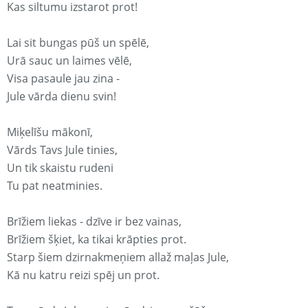
Kas siltumu izstarot prot!
Lai sit bungas pūš un spēlē,
Urā sauc un laimes vēlē,
Visa pasaule jau zina -
Jule vārda dienu svin!
Miķelīšu mākonī,
Vārds Tavs Jule tinies,
Un tik skaistu rudeni
Tu pat neatminies.
Brīžiem liekas - dzīve ir bez vainas,
Brīžiem šķiet, ka tikai krāpties prot.
Starp šiem dzirnakmeņiem allaž maļas Jule,
Kā nu katru reizi spēj un prot.