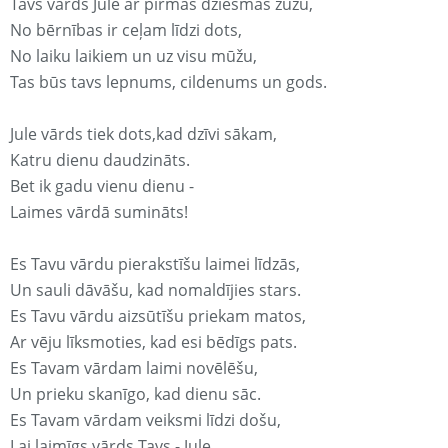
Tavs vārds Jule ar pirmās dziesmas žūžu,
No bērnības ir ceļam līdzi dots,
No laiku laikiem un uz visu mūžu,
Tas būs tavs lepnums, cildenums un gods.
Jule vārds tiek dots,kad dzīvi sākam,
Katru dienu daudzināts.
Bet ik gadu vienu dienu -
Laimes vārdā sumināts!
Es Tavu vārdu pierakstīšu laimei līdzās,
Un sauli dāvāšu, kad nomaldījies stars.
Es Tavu vārdu aizsūtīšu priekam matos,
Ar vēju līksmoties, kad esi bēdīgs pats.
Es Tavam vārdam laimi novēlēšu,
Un prieku skanīgo, kad dienu sāc.
Es Tavam vārdam veiksmi līdzi došu,
Lai laimīgs vārds Tavs - Jule