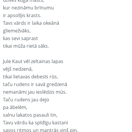
dzīves kuģa masts,
kur nezināmu brīnumu
ir apsolījis krasts.
Tavs vārds ir laika okeānā
gliemežvāks,
kas sevi saprast
tikai mūža rietā sāks.
Jule Kaut vēl zeltainas lapas
vējš nedzenā,
tikai lietavas debesīs rūs,
taču rudens ir savā gredzenā
nemanāmi jau ieslēdzis mūs.
Taču rudens jau dejo
pa ābelēm,
salnu lakatos pasauli tin,
Tavu vārdu ka spīdīgu kastani
savos ritmos un mantrās viņš pin.