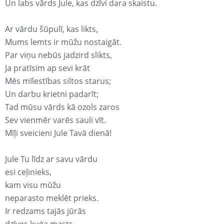
Un labs vārds Jule, kas dzīvi dara skaistu.
Ar vārdu šūpulī, kas likts,
Mums lemts ir mūžu nostaigāt.
Par viņu nebūs jadzird slikts,
Ja pratīsim ap sevi krāt
Mēs mīlestības siltos starus;
Un darbu krietni padarīt;
Tad mūsu vārds kā ozols zaros
Sev vienmēr varēs sauli vīt.
Mīļi sveicieni Jule Tavā dienā!
Jule Tu līdz ar savu vārdu
esi ceļinieks,
kam visu mūžu
neparasto meklēt prieks.
Ir redzams tajās jūrās