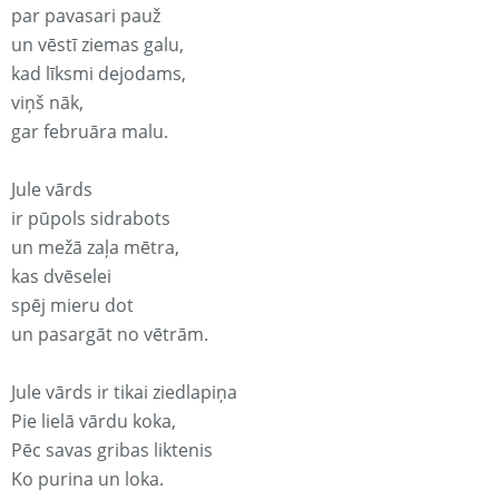
par pavasari pauž
un vēstī ziemas galu,
kad līksmi dejodams,
viņš nāk,
gar februāra malu.
Jule vārds
ir pūpols sidrabots
un mežā zaļa mētra,
kas dvēselei
spēj mieru dot
un pasargāt no vētrām.
Jule vārds ir tikai ziedlapiņa
Pie lielā vārdu koka,
Pēc savas gribas liktenis
Ko purina un loka.