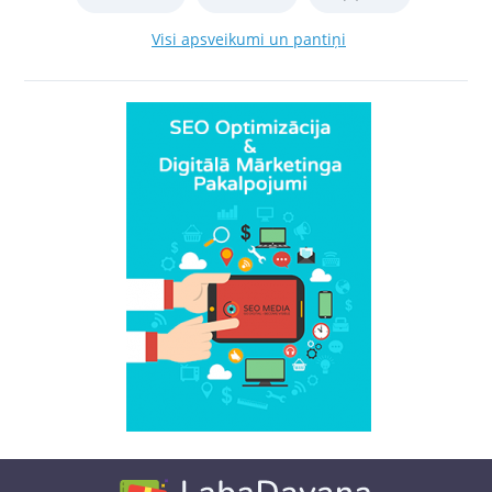
Visi apsveikumi un pantiņi