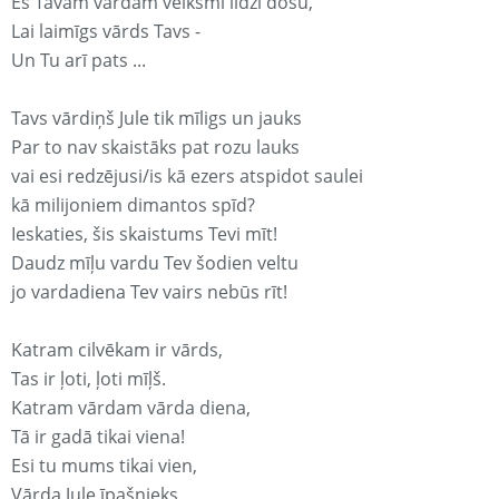
Es Tavam vārdam veiksmi līdzi došu,
Lai laimīgs vārds Tavs -
Un Tu arī pats ...
Tavs vārdiņš Jule tik mīligs un jauks
Par to nav skaistāks pat rozu lauks
vai esi redzējusi/is kā ezers atspidot saulei
kā milijoniem dimantos spīd?
Ieskaties, šis skaistums Tevi mīt!
Daudz mīļu vardu Tev šodien veltu
jo vardadiena Tev vairs nebūs rīt!
Katram cilvēkam ir vārds,
Tas ir ļoti, ļoti mīļš.
Katram vārdam vārda diena,
Tā ir gadā tikai viena!
Esi tu mums tikai vien,
Vārda Jule īpašnieks