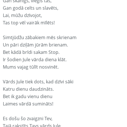
Gan skanīgs, viegls tas,
Gan godā celts un slavēts,
Lai, mūžu dzīvojot,
Tas top vēl vairāk mīlēts!
Simtjūdžu zābakiem mēs skrienam
Un pāri dziļām jūrām brienam.
Bet kādā brīdi sakam Stop.
Ir šodien Jule vārda diena klāt.
Mums vajag tūlīt nosvinēt.
Vārds Jule tiek dots, kad dzīvi sāki
Katru dienu daudzināts.
Bet ik gadu vienu dienu
Laimes vārdā sumināts!
Es došu šo zvaigzni Tev,
Tajā rakstīts Tavs vārds Jule.