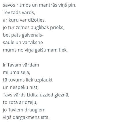
savos ritmos un mantrās viņš pin.
Tev tāds vārds,
ar kuru var dižoties,
jo tur zemes auglības prieks,
bet pats galvenais-
saule un varvīksne
mums no viņa gaišumam tiek.
Ir Tavam vārdam
mīļuma seja,
tā tuvums liek uzplaukt
un nespēku nīst,
Tavs vārds Lidita uzzied gleznā,
to rotā ar dzeju,
jo Taviem draugiem
viņš dārgakmens īsts.