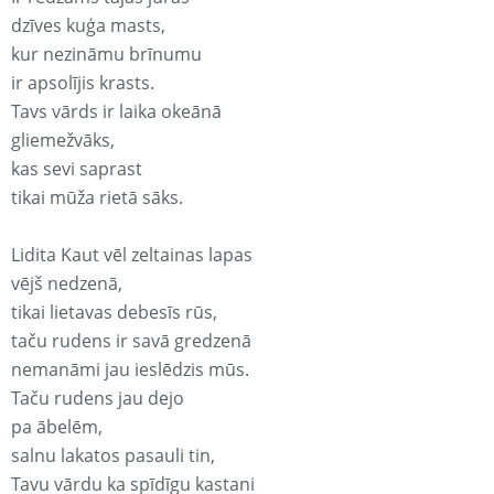
dzīves kuģa masts,
kur nezināmu brīnumu
ir apsolījis krasts.
Tavs vārds ir laika okeānā
gliemežvāks,
kas sevi saprast
tikai mūža rietā sāks.
Lidita Kaut vēl zeltainas lapas
vējš nedzenā,
tikai lietavas debesīs rūs,
taču rudens ir savā gredzenā
nemanāmi jau ieslēdzis mūs.
Taču rudens jau dejo
pa ābelēm,
salnu lakatos pasauli tin,
Tavu vārdu ka spīdīgu kastani