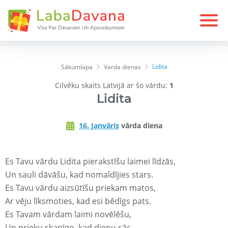
Lidita
Sākumlapa
Varda dienas
Cilvēku skaits Latvijā ar šo vārdu:
1
Lidita
16. Janvāris
vārda diena
Es Tavu vārdu Lidita pierakstīšu laimei līdzās,
Un sauli dāvāšu, kad nomaldījies stars.
Es Tavu vārdu aizsūtīšu priekam matos,
Ar vēju līksmoties, kad esi bēdīgs pats.
Es Tavam vārdam laimi novēlēšu,
Un prieku skanīgo, kad dienu sāc.