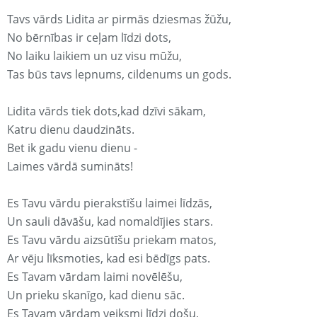
Tavs vārds Lidita ar pirmās dziesmas žūžu,
No bērnības ir ceļam līdzi dots,
No laiku laikiem un uz visu mūžu,
Tas būs tavs lepnums, cildenums un gods.
Lidita vārds tiek dots,kad dzīvi sākam,
Katru dienu daudzināts.
Bet ik gadu vienu dienu -
Laimes vārdā sumināts!
Es Tavu vārdu pierakstīšu laimei līdzās,
Un sauli dāvāšu, kad nomaldījies stars.
Es Tavu vārdu aizsūtīšu priekam matos,
Ar vēju līksmoties, kad esi bēdīgs pats.
Es Tavam vārdam laimi novēlēšu,
Un prieku skanīgo, kad dienu sāc.
Es Tavam vārdam veiksmi līdzi došu,