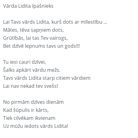
Vārda Lidita īpašnieks
Lai Tavs vārds Lidita, kurš dots ar mīlestību ...
Mātes, tēva sapņiem dots,
Grūtībās, lai tas Tev vairogs,
Bet dzīvē lepnums tavs un gods!!!
Tu iesi cauri dzīvei,
Šalks apkārt vārdu mežs.
Tavs vārds Lidita starp citiem vārdiem
Lai nav nekad tev svešs!
No pirmām dzīves dienām
Kad šūpulis ir kārts,
Tiek cilvēkam ikvienam
Uz mūžu iedots vārds Lidita!