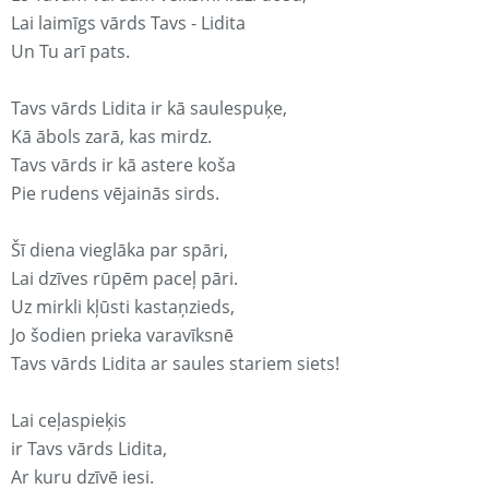
Lai laimīgs vārds Tavs - Lidita
Un Tu arī pats.
Tavs vārds Lidita ir kā saulespuķe,
Kā ābols zarā, kas mirdz.
Tavs vārds ir kā astere koša
Pie rudens vējainās sirds.
Šī diena vieglāka par spāri,
Lai dzīves rūpēm paceļ pāri.
Uz mirkli kļūsti kastaņzieds,
Jo šodien prieka varavīksnē
Tavs vārds Lidita ar saules stariem siets!
Lai ceļaspieķis
ir Tavs vārds Lidita,
Ar kuru dzīvē iesi.