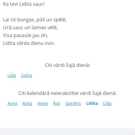
Ka tevi Lidita sauc!
Lai sit bungas, pūš un spēlē,
Urā sauc un laimes vēlē,
Visa pasaule jau zin,
Lidita vārda dienu svin.
Citi vārdi šajā dienā:
Lida
Lidija
Citi kalendārā neierakstītie vārdi šajā dienā:
Avija
Avita
Aviva
Āvo
Gordejs
Lidita
Līda