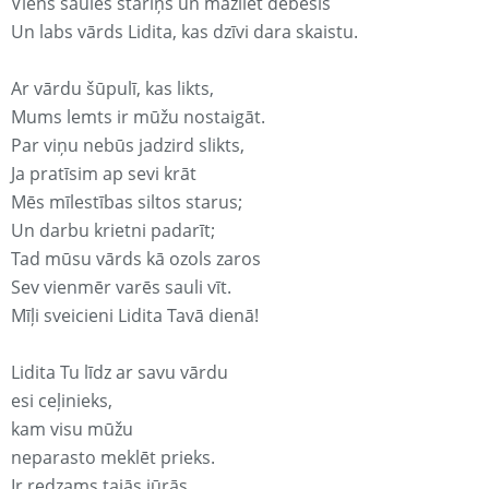
Viens saules stariņš un mazliet debesis
Un labs vārds Lidita, kas dzīvi dara skaistu.
Ar vārdu šūpulī, kas likts,
Mums lemts ir mūžu nostaigāt.
Par viņu nebūs jadzird slikts,
Ja pratīsim ap sevi krāt
Mēs mīlestības siltos starus;
Un darbu krietni padarīt;
Tad mūsu vārds kā ozols zaros
Sev vienmēr varēs sauli vīt.
Mīļi sveicieni Lidita Tavā dienā!
Lidita Tu līdz ar savu vārdu
esi ceļinieks,
kam visu mūžu
neparasto meklēt prieks.
Ir redzams tajās jūrās