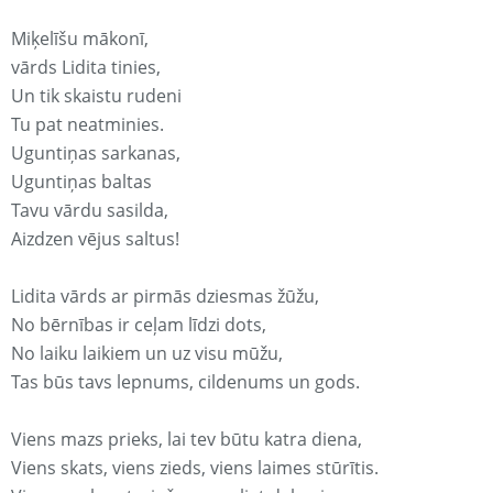
Miķelīšu mākonī,
vārds Lidita tinies,
Un tik skaistu rudeni
Tu pat neatminies.
Uguntiņas sarkanas,
Uguntiņas baltas
Tavu vārdu sasilda,
Aizdzen vējus saltus!
Lidita vārds ar pirmās dziesmas žūžu,
No bērnības ir ceļam līdzi dots,
No laiku laikiem un uz visu mūžu,
Tas būs tavs lepnums, cildenums un gods.
Viens mazs prieks, lai tev būtu katra diena,
Viens skats, viens zieds, viens laimes stūrītis.