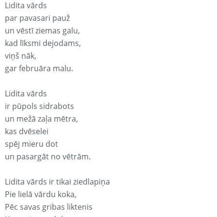
Lidita vārds
par pavasari pauž
un vēstī ziemas galu,
kad līksmi dejodams,
viņš nāk,
gar februāra malu.
Lidita vārds
ir pūpols sidrabots
un mežā zaļa mētra,
kas dvēselei
spēj mieru dot
un pasargāt no vētrām.
Lidita vārds ir tikai ziedlapiņa
Pie lielā vārdu koka,
Pēc savas gribas liktenis