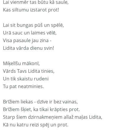
Lai vienmēr tas būtu kā saule,
Kas siltumu izstarot prot!
Lai sit bungas pūš un spēlē,
Urā sauc un laimes vēlē,
Visa pasaule jau zina -
Lidita vārda dienu svin!
Miķelīšu mākonī,
Vārds Tavs Lidita tinies,
Un tik skaistu rudeni
Tu pat neatminies.
Brīžiem liekas - dzīve ir bez vainas,
Brīžiem šķiet, ka tikai krāpties prot.
Starp šiem dzirnakmeņiem allaž maļas Lidita,
Kā nu katru reizi spēj un prot.