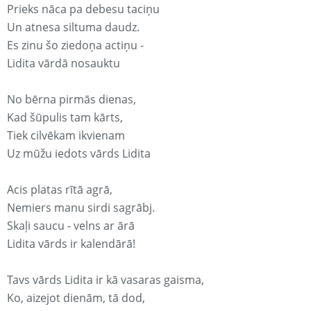
Prieks nāca pa debesu taciņu
Un atnesa siltuma daudz.
Es zinu šo ziedoņa actiņu -
Lidita vārdā nosauktu
No bērna pirmās dienas,
Kad šūpulis tam kārts,
Tiek cilvēkam ikvienam
Uz mūžu iedots vārds Lidita
Acis platas rītā agrā,
Nemiers manu sirdi sagrābj.
Skaļi saucu - velns ar ārā
Lidita vārds ir kalendārā!
Tavs vārds Lidita ir kā vasaras gaisma,
Ko, aizejot dienām, tā dod,