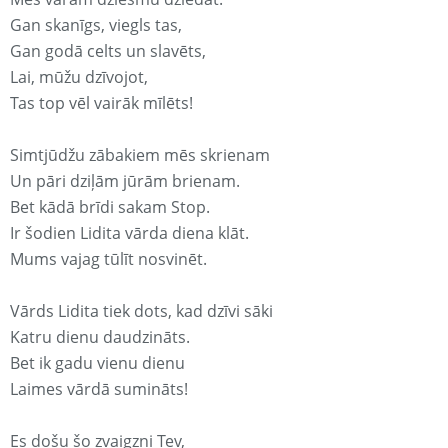
Gan skanīgs, viegls tas,
Gan godā celts un slavēts,
Lai, mūžu dzīvojot,
Tas top vēl vairāk mīlēts!
Simtjūdžu zābakiem mēs skrienam
Un pāri dziļām jūrām brienam.
Bet kādā brīdi sakam Stop.
Ir šodien Lidita vārda diena klāt.
Mums vajag tūlīt nosvinēt.
Vārds Lidita tiek dots, kad dzīvi sāki
Katru dienu daudzināts.
Bet ik gadu vienu dienu
Laimes vārdā sumināts!
Es došu šo zvaigzni Tev,