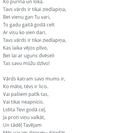
Ko purina un loka.
Tavs vārds ir tikai ziedlapiņa,
Bet vienu gan Tu vari,
To gadu gaitā godā celt
Ar visu ko vien dari.
Tavs vārds ir tikai ziedlapiņa,
Kas laika vējos plīvo,
Bet lai ar uguns dvēseli
Tas savu mūžu dzīvo!
Vārds katram savs mums ir,
Ko māte, tēvs ir licis.
Vai pašiem patīk tas,
Vai tikai neapnicis.
Lidita Tevi godā ceļ,
Ja proti viņu valkāt,
Un tādēļ Tavējam
Mēs varam dziesmu dziedāt.