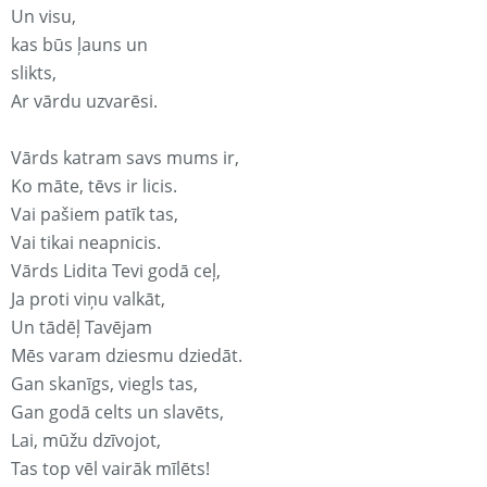
Un visu,
kas būs ļauns un
slikts,
Ar vārdu uzvarēsi.
Vārds katram savs mums ir,
Ko māte, tēvs ir licis.
Vai pašiem patīk tas,
Vai tikai neapnicis.
Vārds Lidita Tevi godā ceļ,
Ja proti viņu valkāt,
Un tādēļ Tavējam
Mēs varam dziesmu dziedāt.
Gan skanīgs, viegls tas,
Gan godā celts un slavēts,
Lai, mūžu dzīvojot,
Tas top vēl vairāk mīlēts!