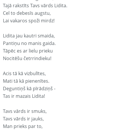
Tajā rakstīts Tavs vārds Lidita.
Cel to debesīs augstu,
Lai vakaros spoži mirdz!
Lidita jau kautri smaida,
Pantiņu no manis gaida.
Tāpēc es ar lielu prieku
Nocitēšu četrrindieku!
Acis tā kā vizbulītes,
Mati tā kā pienenītes.
Deguntiņš kā pīrādziņš -
Tas ir mazais Lidita!
Tavs vārds ir smuks,
Tavs vārds ir jauks,
Man prieks par to,