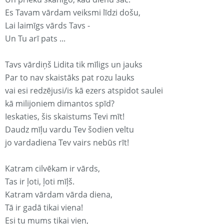
Es Tavam vārdam veiksmi līdzi došu,
Lai laimīgs vārds Tavs -
Un Tu arī pats ...
Tavs vārdiņš Lidita tik mīligs un jauks
Par to nav skaistāks pat rozu lauks
vai esi redzējusi/is kā ezers atspidot saulei
kā milijoniem dimantos spīd?
Ieskaties, šis skaistums Tevi mīt!
Daudz mīļu vardu Tev šodien veltu
jo vardadiena Tev vairs nebūs rīt!
Katram cilvēkam ir vārds,
Tas ir ļoti, ļoti mīļš.
Katram vārdam vārda diena,
Tā ir gadā tikai viena!
Esi tu mums tikai vien,