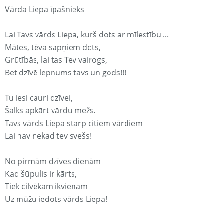
Vārda Liepa īpašnieks
Lai Tavs vārds Liepa, kurš dots ar mīlestību ...
Mātes, tēva sapņiem dots,
Grūtībās, lai tas Tev vairogs,
Bet dzīvē lepnums tavs un gods!!!
Tu iesi cauri dzīvei,
Šalks apkārt vārdu mežs.
Tavs vārds Liepa starp citiem vārdiem
Lai nav nekad tev svešs!
No pirmām dzīves dienām
Kad šūpulis ir kārts,
Tiek cilvēkam ikvienam
Uz mūžu iedots vārds Liepa!