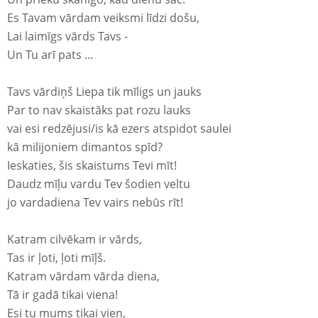
Es Tavam vārdam veiksmi līdzi došu,
Lai laimīgs vārds Tavs -
Un Tu arī pats ...
Tavs vārdiņš Liepa tik mīligs un jauks
Par to nav skaistāks pat rozu lauks
vai esi redzējusi/is kā ezers atspidot saulei
kā milijoniem dimantos spīd?
Ieskaties, šis skaistums Tevi mīt!
Daudz mīļu vardu Tev šodien veltu
jo vardadiena Tev vairs nebūs rīt!
Katram cilvēkam ir vārds,
Tas ir ļoti, ļoti mīļš.
Katram vārdam vārda diena,
Tā ir gadā tikai viena!
Esi tu mums tikai vien,