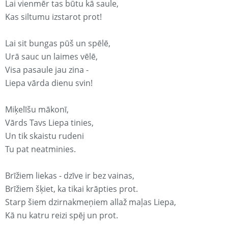
Lai vienmēr tas būtu kā saule,
Kas siltumu izstarot prot!
Lai sit bungas pūš un spēlē,
Urā sauc un laimes vēlē,
Visa pasaule jau zina -
Liepa vārda dienu svin!
Miķelīšu mākonī,
Vārds Tavs Liepa tinies,
Un tik skaistu rudeni
Tu pat neatminies.
Brīžiem liekas - dzīve ir bez vainas,
Brīžiem šķiet, ka tikai krāpties prot.
Starp šiem dzirnakmeņiem allaž maļas Liepa,
Kā nu katru reizi spēj un prot.