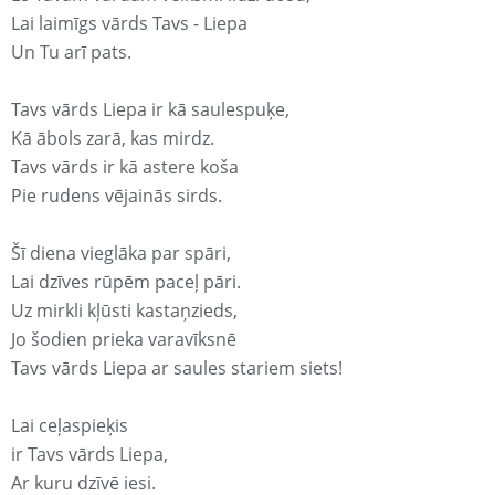
Lai laimīgs vārds Tavs - Liepa
Un Tu arī pats.
Tavs vārds Liepa ir kā saulespuķe,
Kā ābols zarā, kas mirdz.
Tavs vārds ir kā astere koša
Pie rudens vējainās sirds.
Šī diena vieglāka par spāri,
Lai dzīves rūpēm paceļ pāri.
Uz mirkli kļūsti kastaņzieds,
Jo šodien prieka varavīksnē
Tavs vārds Liepa ar saules stariem siets!
Lai ceļaspieķis
ir Tavs vārds Liepa,
Ar kuru dzīvē iesi.