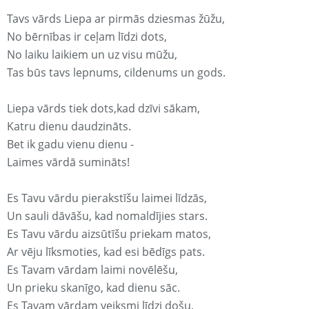
Tavs vārds Liepa ar pirmās dziesmas žūžu,
No bērnības ir ceļam līdzi dots,
No laiku laikiem un uz visu mūžu,
Tas būs tavs lepnums, cildenums un gods.
Liepa vārds tiek dots,kad dzīvi sākam,
Katru dienu daudzināts.
Bet ik gadu vienu dienu -
Laimes vārdā sumināts!
Es Tavu vārdu pierakstīšu laimei līdzās,
Un sauli dāvāšu, kad nomaldījies stars.
Es Tavu vārdu aizsūtīšu priekam matos,
Ar vēju līksmoties, kad esi bēdīgs pats.
Es Tavam vārdam laimi novēlēšu,
Un prieku skanīgo, kad dienu sāc.
Es Tavam vārdam veiksmi līdzi došu,