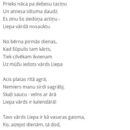
Prieks nāca pa debesu taciņu
Un atnesa siltuma daudz.
Es zinu šo ziedoņa actiņu -
Liepa vārdā nosauktu
No bērna pirmās dienas,
Kad šūpulis tam kārts,
Tiek cilvēkam ikvienam
Uz mūžu iedots vārds Liepa
Acis platas rītā agrā,
Nemiers manu sirdi sagrābj.
Skaļi saucu - velns ar ārā
Liepa vārds ir kalendārā!
Tavs vārds Liepa ir kā vasaras gaisma,
Ko, aizejot dienām, tā dod,