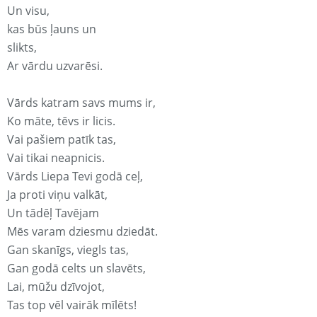
Un visu,
kas būs ļauns un
slikts,
Ar vārdu uzvarēsi.
Vārds katram savs mums ir,
Ko māte, tēvs ir licis.
Vai pašiem patīk tas,
Vai tikai neapnicis.
Vārds Liepa Tevi godā ceļ,
Ja proti viņu valkāt,
Un tādēļ Tavējam
Mēs varam dziesmu dziedāt.
Gan skanīgs, viegls tas,
Gan godā celts un slavēts,
Lai, mūžu dzīvojot,
Tas top vēl vairāk mīlēts!