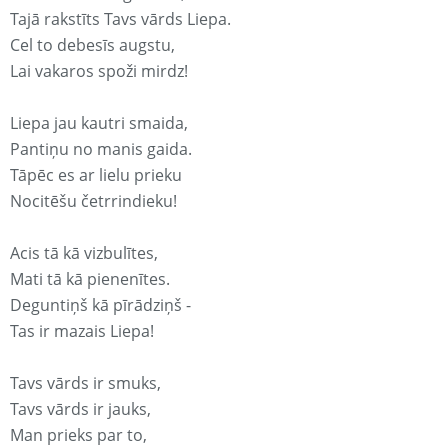
Tajā rakstīts Tavs vārds Liepa.
Cel to debesīs augstu,
Lai vakaros spoži mirdz!
Liepa jau kautri smaida,
Pantiņu no manis gaida.
Tāpēc es ar lielu prieku
Nocitēšu četrrindieku!
Acis tā kā vizbulītes,
Mati tā kā pienenītes.
Deguntiņš kā pīrādziņš -
Tas ir mazais Liepa!
Tavs vārds ir smuks,
Tavs vārds ir jauks,
Man prieks par to,