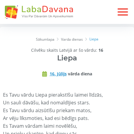
Liepa
Sākumlapa
Varda dienas
Cilvēku skaits Latvijā ar šo vārdu:
16
Liepa
16. Jūlijs
vārda diena
Es Tavu vārdu Liepa pierakstīšu laimei līdzās,
Un sauli dāvāšu, kad nomaldījies stars.
Es Tavu vārdu aizsūtīšu priekam matos,
Ar vēju līksmoties, kad esi bēdīgs pats.
Es Tavam vārdam laimi novēlēšu,
Un prieku skanīgo, kad dienu sāc.