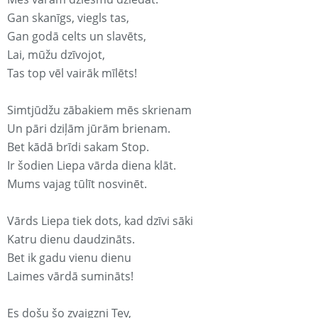
Gan skanīgs, viegls tas,
Gan godā celts un slavēts,
Lai, mūžu dzīvojot,
Tas top vēl vairāk mīlēts!
Simtjūdžu zābakiem mēs skrienam
Un pāri dziļām jūrām brienam.
Bet kādā brīdi sakam Stop.
Ir šodien Liepa vārda diena klāt.
Mums vajag tūlīt nosvinēt.
Vārds Liepa tiek dots, kad dzīvi sāki
Katru dienu daudzināts.
Bet ik gadu vienu dienu
Laimes vārdā sumināts!
Es došu šo zvaigzni Tev,