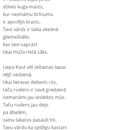
dzīves kuģa masts,
kur nezināmu brīnumu
ir apsolījis krasts.
Tavs vārds ir laika okeānā
gliemežvāks,
kas sevi saprast
tikai mūža rietā sāks.
Liepa Kaut vēl zeltainas lapas
vējš nedzenā,
tikai lietavas debesīs rūs,
taču rudens ir savā gredzenā
nemanāmi jau ieslēdzis mūs.
Taču rudens jau dejo
pa ābelēm,
salnu lakatos pasauli tin,
Tavu vārdu ka spīdīgu kastani