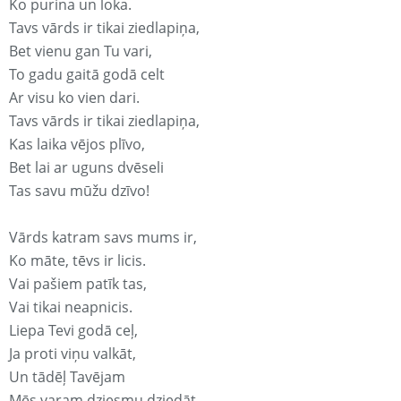
Ko purina un loka.
Tavs vārds ir tikai ziedlapiņa,
Bet vienu gan Tu vari,
To gadu gaitā godā celt
Ar visu ko vien dari.
Tavs vārds ir tikai ziedlapiņa,
Kas laika vējos plīvo,
Bet lai ar uguns dvēseli
Tas savu mūžu dzīvo!
Vārds katram savs mums ir,
Ko māte, tēvs ir licis.
Vai pašiem patīk tas,
Vai tikai neapnicis.
Liepa Tevi godā ceļ,
Ja proti viņu valkāt,
Un tādēļ Tavējam
Mēs varam dziesmu dziedāt.