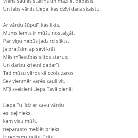
Viens saules stariņš un mazliet debesis
Un labs vārds Liepa, kas dzīvi dara skaistu.
Ar vārdu šūpulī, kas likts,
Mums lemts ir mūžu nostaigāt.
Par viņu nebūs jadzird slikts,
Ja pratīsim ap sevi krāt
Mēs mīlestības siltos starus;
Un darbu krietni padarīt;
Tad mūsu vārds kā ozols zaros
Sev vienmēr varēs sauli vīt.
Mīļi sveicieni Liepa Tavā dienā!
Liepa Tu līdz ar savu vārdu
esi ceļinieks,
kam visu mūžu
neparasto meklēt prieks.
Ir redzams tajās jūrās