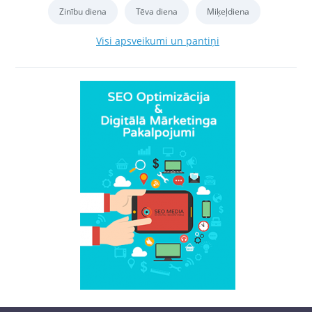
Zinību diena
Tēva diena
Miķeļdiena
Visi apsveikumi un pantiņi