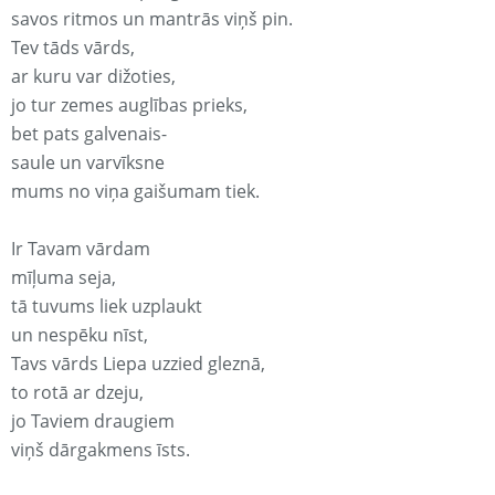
savos ritmos un mantrās viņš pin.
Tev tāds vārds,
ar kuru var dižoties,
jo tur zemes auglības prieks,
bet pats galvenais-
saule un varvīksne
mums no viņa gaišumam tiek.
Ir Tavam vārdam
mīļuma seja,
tā tuvums liek uzplaukt
un nespēku nīst,
Tavs vārds Liepa uzzied gleznā,
to rotā ar dzeju,
jo Taviem draugiem
viņš dārgakmens īsts.