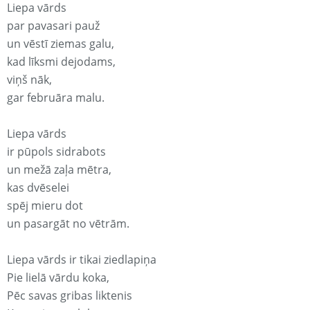
Liepa vārds
par pavasari pauž
un vēstī ziemas galu,
kad līksmi dejodams,
viņš nāk,
gar februāra malu.
Liepa vārds
ir pūpols sidrabots
un mežā zaļa mētra,
kas dvēselei
spēj mieru dot
un pasargāt no vētrām.
Liepa vārds ir tikai ziedlapiņa
Pie lielā vārdu koka,
Pēc savas gribas liktenis