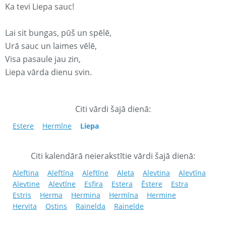
Ka tevi Liepa sauc!
Lai sit bungas, pūš un spēlē,
Urā sauc un laimes vēlē,
Visa pasaule jau zin,
Liepa vārda dienu svin.
Citi vārdi šajā dienā:
Estere
Hermīne
Liepa
Citi kalendārā neierakstītie vārdi šajā dienā:
Aleftina
Aleftīna
Aleftīne
Aleta
Alevtina
Alevtīna
Alevtine
Alevtīne
Esfira
Estera
Ēstere
Estra
Estris
Herma
Hermina
Hermīna
Hermine
Hervita
Ostins
Rainelda
Rainelde