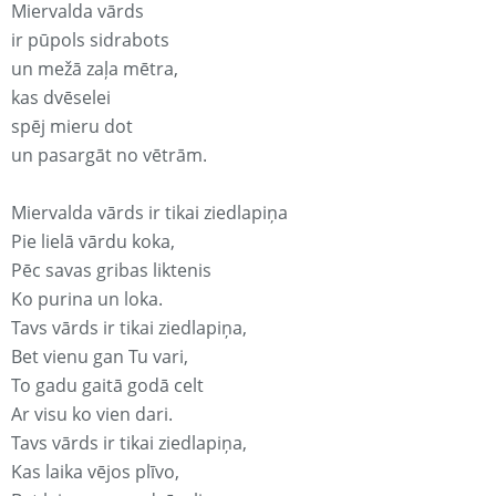
Miervalda vārds
ir pūpols sidrabots
un mežā zaļa mētra,
kas dvēselei
spēj mieru dot
un pasargāt no vētrām.
Miervalda vārds ir tikai ziedlapiņa
Pie lielā vārdu koka,
Pēc savas gribas liktenis
Ko purina un loka.
Tavs vārds ir tikai ziedlapiņa,
Bet vienu gan Tu vari,
To gadu gaitā godā celt
Ar visu ko vien dari.
Tavs vārds ir tikai ziedlapiņa,
Kas laika vējos plīvo,