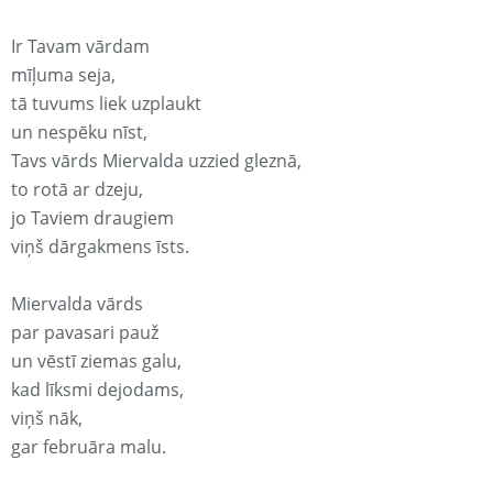
Ir Tavam vārdam
mīļuma seja,
tā tuvums liek uzplaukt
un nespēku nīst,
Tavs vārds Miervalda uzzied gleznā,
to rotā ar dzeju,
jo Taviem draugiem
viņš dārgakmens īsts.
Miervalda vārds
par pavasari pauž
un vēstī ziemas galu,
kad līksmi dejodams,
viņš nāk,
gar februāra malu.