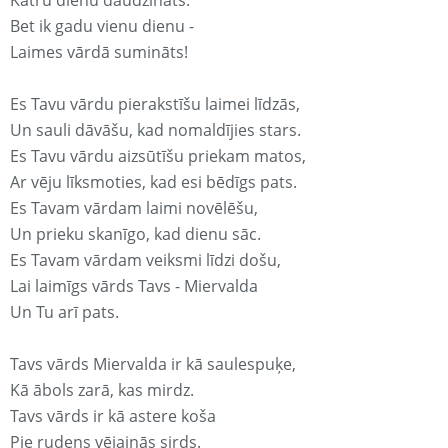
Katru dienu daudzināts.
Bet ik gadu vienu dienu -
Laimes vārdā sumināts!
Es Tavu vārdu pierakstīšu laimei līdzās,
Un sauli dāvāšu, kad nomaldījies stars.
Es Tavu vārdu aizsūtīšu priekam matos,
Ar vēju līksmoties, kad esi bēdīgs pats.
Es Tavam vārdam laimi novēlēšu,
Un prieku skanīgo, kad dienu sāc.
Es Tavam vārdam veiksmi līdzi došu,
Lai laimīgs vārds Tavs - Miervalda
Un Tu arī pats.
Tavs vārds Miervalda ir kā saulespuķe,
Kā ābols zarā, kas mirdz.
Tavs vārds ir kā astere koša
Pie rudens vējainās sirds.