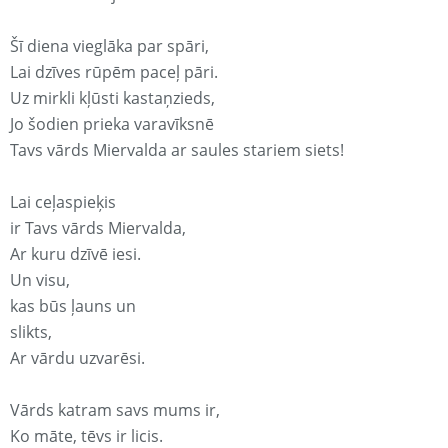
Šī diena vieglāka par spāri,
Lai dzīves rūpēm paceļ pāri.
Uz mirkli kļūsti kastaņzieds,
Jo šodien prieka varavīksnē
Tavs vārds Miervalda ar saules stariem siets!
Lai ceļaspieķis
ir Tavs vārds Miervalda,
Ar kuru dzīvē iesi.
Un visu,
kas būs ļauns un
slikts,
Ar vārdu uzvarēsi.
Vārds katram savs mums ir,
Ko māte, tēvs ir licis.