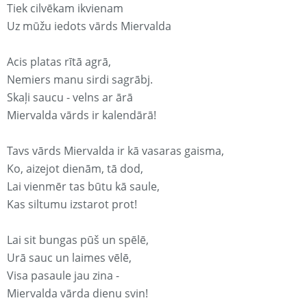
Tiek cilvēkam ikvienam
Uz mūžu iedots vārds Miervalda
Acis platas rītā agrā,
Nemiers manu sirdi sagrābj.
Skaļi saucu - velns ar ārā
Miervalda vārds ir kalendārā!
Tavs vārds Miervalda ir kā vasaras gaisma,
Ko, aizejot dienām, tā dod,
Lai vienmēr tas būtu kā saule,
Kas siltumu izstarot prot!
Lai sit bungas pūš un spēlē,
Urā sauc un laimes vēlē,
Visa pasaule jau zina -
Miervalda vārda dienu svin!