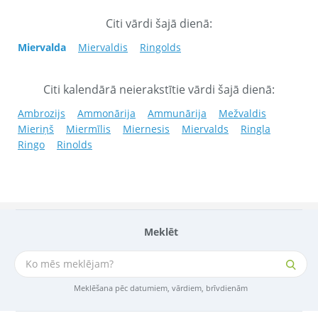
Citi vārdi šajā dienā:
Miervalda
Miervaldis
Ringolds
Citi kalendārā neierakstītie vārdi šajā dienā:
Ambrozijs
Ammonārija
Ammunārija
Mežvaldis
Mieriņš
Miermīlis
Miernesis
Miervalds
Ringla
Ringo
Rinolds
Meklēt
Meklēšana pēc datumiem, vārdiem, brīvdienām