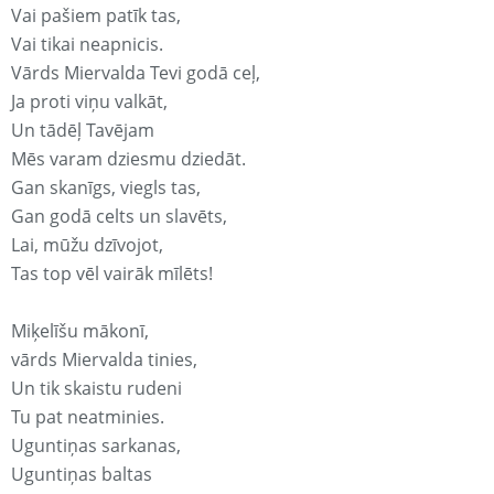
Vai pašiem patīk tas,
Vai tikai neapnicis.
Vārds Miervalda Tevi godā ceļ,
Ja proti viņu valkāt,
Un tādēļ Tavējam
Mēs varam dziesmu dziedāt.
Gan skanīgs, viegls tas,
Gan godā celts un slavēts,
Lai, mūžu dzīvojot,
Tas top vēl vairāk mīlēts!
Miķelīšu mākonī,
vārds Miervalda tinies,
Un tik skaistu rudeni
Tu pat neatminies.
Uguntiņas sarkanas,
Uguntiņas baltas