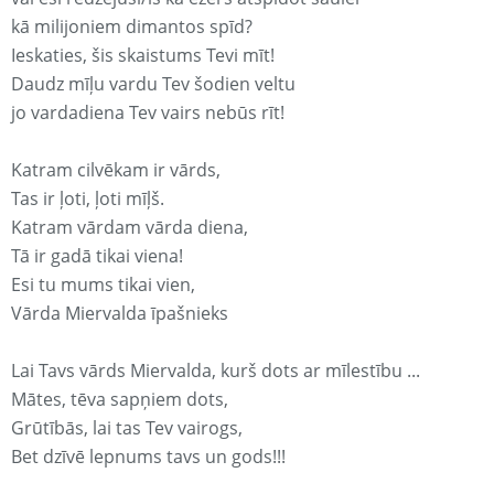
kā milijoniem dimantos spīd?
Ieskaties, šis skaistums Tevi mīt!
Daudz mīļu vardu Tev šodien veltu
jo vardadiena Tev vairs nebūs rīt!
Katram cilvēkam ir vārds,
Tas ir ļoti, ļoti mīļš.
Katram vārdam vārda diena,
Tā ir gadā tikai viena!
Esi tu mums tikai vien,
Vārda Miervalda īpašnieks
Lai Tavs vārds Miervalda, kurš dots ar mīlestību ...
Mātes, tēva sapņiem dots,
Grūtībās, lai tas Tev vairogs,
Bet dzīvē lepnums tavs un gods!!!