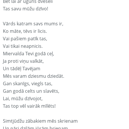
Bet lai ar uguns dvēseli
Tas savu mūžu dzīvo!
Vārds katram savs mums ir,
Ko māte, tēvs ir licis.
Vai pašiem patīk tas,
Vai tikai neapnicis.
Miervalda Tevi godā ceļ,
Ja proti viņu valkāt,
Un tādēļ Tavējam
Mēs varam dziesmu dziedāt.
Gan skanīgs, viegls tas,
Gan godā celts un slavēts,
Lai, mūžu dzīvojot,
Tas top vēl vairāk mīlēts!
Simtjūdžu zābakiem mēs skrienam
Un pāri dziļām jūrām brienam.