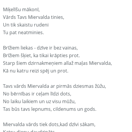
Miķelīšu mākonī,
Vārds Tavs Miervalda tinies,
Un tik skaistu rudeni
Tu pat neatminies.
Brīžiem liekas - dzīve ir bez vainas,
Brīžiem šķiet, ka tikai krāpties prot.
Starp šiem dzirnakmeņiem allaž maļas Miervalda,
Kā nu katru reizi spēj un prot.
Tavs vārds Miervalda ar pirmās dziesmas žūžu,
No bērnības ir ceļam līdzi dots,
No laiku laikiem un uz visu mūžu,
Tas būs tavs lepnums, cildenums un gods.
Miervalda vārds tiek dots,kad dzīvi sākam,