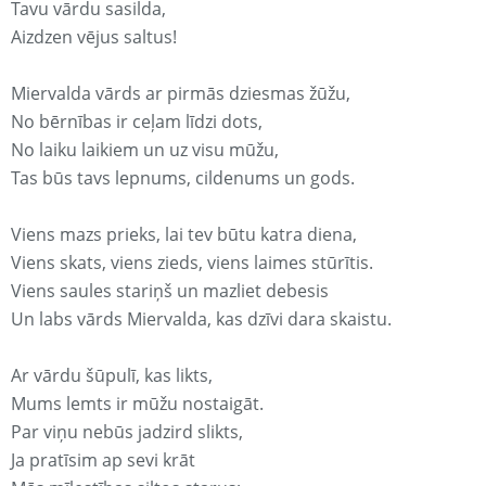
Tavu vārdu sasilda,
Aizdzen vējus saltus!
Miervalda vārds ar pirmās dziesmas žūžu,
No bērnības ir ceļam līdzi dots,
No laiku laikiem un uz visu mūžu,
Tas būs tavs lepnums, cildenums un gods.
Viens mazs prieks, lai tev būtu katra diena,
Viens skats, viens zieds, viens laimes stūrītis.
Viens saules stariņš un mazliet debesis
Un labs vārds Miervalda, kas dzīvi dara skaistu.
Ar vārdu šūpulī, kas likts,
Mums lemts ir mūžu nostaigāt.
Par viņu nebūs jadzird slikts,
Ja pratīsim ap sevi krāt