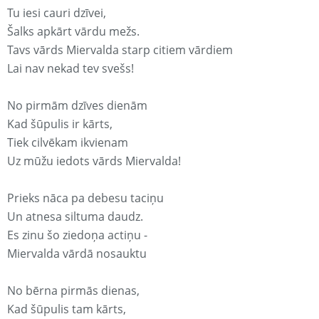
Tu iesi cauri dzīvei,
Šalks apkārt vārdu mežs.
Tavs vārds Miervalda starp citiem vārdiem
Lai nav nekad tev svešs!
No pirmām dzīves dienām
Kad šūpulis ir kārts,
Tiek cilvēkam ikvienam
Uz mūžu iedots vārds Miervalda!
Prieks nāca pa debesu taciņu
Un atnesa siltuma daudz.
Es zinu šo ziedoņa actiņu -
Miervalda vārdā nosauktu
No bērna pirmās dienas,
Kad šūpulis tam kārts,