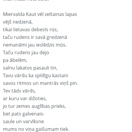
Miervalda Kaut vēl zeltainas lapas
vējš nedzenā,
tikai lietavas debesīs rūs,
taču rudens ir savā gredzenā
nemanāmi jau ieslēdzis mūs.
Taču rudens jau dejo
pa ābelēm,
salnu lakatos pasauli tin,
Tavu vārdu ka spīdīgu kastani
savos ritmos un mantrās viņš pin.
Tev tāds vārds,
ar kuru var dižoties,
jo tur zemes auglības prieks,
bet pats galvenais-
saule un varvīksne
mums no viņa gaišumam tiek.