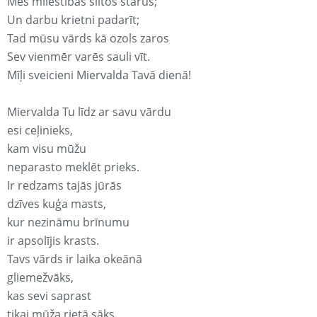
Mēs mīlestības siltos starus;
Un darbu krietni padarīt;
Tad mūsu vārds kā ozols zaros
Sev vienmēr varēs sauli vīt.
Mīļi sveicieni Miervalda Tavā dienā!
Miervalda Tu līdz ar savu vārdu
esi ceļinieks,
kam visu mūžu
neparasto meklēt prieks.
Ir redzams tajās jūrās
dzīves kuģa masts,
kur nezināmu brīnumu
ir apsolījis krasts.
Tavs vārds ir laika okeānā
gliemežvāks,
kas sevi saprast
tikai mūža rietā sāks.