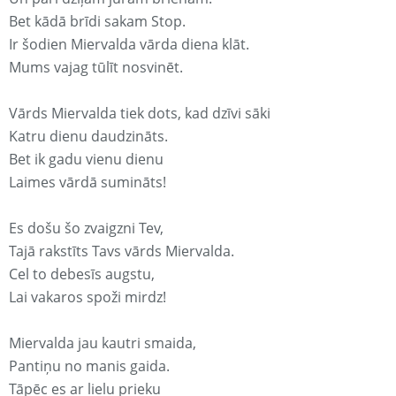
Bet kādā brīdi sakam Stop.
Ir šodien Miervalda vārda diena klāt.
Mums vajag tūlīt nosvinēt.
Vārds Miervalda tiek dots, kad dzīvi sāki
Katru dienu daudzināts.
Bet ik gadu vienu dienu
Laimes vārdā sumināts!
Es došu šo zvaigzni Tev,
Tajā rakstīts Tavs vārds Miervalda.
Cel to debesīs augstu,
Lai vakaros spoži mirdz!
Miervalda jau kautri smaida,
Pantiņu no manis gaida.
Tāpēc es ar lielu prieku