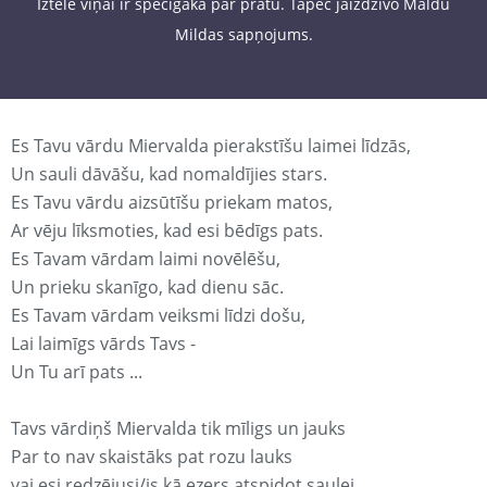
Iztēle viņai ir spēcīgāka par prātu. Tāpēc jaizdzīvo Maldu
Mildas sapņojums.
Es Tavu vārdu Miervalda pierakstīšu laimei līdzās,
Un sauli dāvāšu, kad nomaldījies stars.
Es Tavu vārdu aizsūtīšu priekam matos,
Ar vēju līksmoties, kad esi bēdīgs pats.
Es Tavam vārdam laimi novēlēšu,
Un prieku skanīgo, kad dienu sāc.
Es Tavam vārdam veiksmi līdzi došu,
Lai laimīgs vārds Tavs -
Un Tu arī pats ...
Tavs vārdiņš Miervalda tik mīligs un jauks
Par to nav skaistāks pat rozu lauks
vai esi redzējusi/is kā ezers atspidot saulei