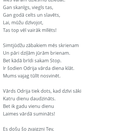
Gan skanīgs, viegls tas,
Gan godā celts un slavēts,
Lai, mūžu dzīvojot,
Tas top vēl vairāk mīlēts!
Simtjūdžu zābakiem mēs skrienam
Un pāri dziļām jūrām brienam.
Bet kādā brīdi sakam Stop.
Ir šodien Odrija vārda diena klāt.
Mums vajag tūlīt nosvinēt.
Vārds Odrija tiek dots, kad dzīvi sāki
Katru dienu daudzināts.
Bet ik gadu vienu dienu
Laimes vārdā sumināts!
Es došu šo zvaigzni Tev,