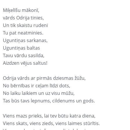
Miķelīšu mākonī,
vārds Odrija tinies,
Un tik skaistu rudeni
Tu pat neatminies.
Uguntiņas sarkanas,
Uguntiņas baltas
Tavu vārdu sasilda,
Aizdzen vējus saltus!
Odrija vārds ar pirmās dziesmas žūžu,
No bērnības ir ceļam līdzi dots,
No laiku laikiem un uz visu mūžu,
Tas būs tavs lepnums, cildenums un gods.
Viens mazs prieks, lai tev būtu katra diena,
Viens skats, viens zieds, viens laimes stūrītis.