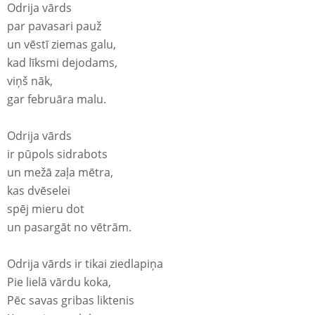
Odrija vārds
par pavasari pauž
un vēstī ziemas galu,
kad līksmi dejodams,
viņš nāk,
gar februāra malu.
Odrija vārds
ir pūpols sidrabots
un mežā zaļa mētra,
kas dvēselei
spēj mieru dot
un pasargāt no vētrām.
Odrija vārds ir tikai ziedlapiņa
Pie lielā vārdu koka,
Pēc savas gribas liktenis