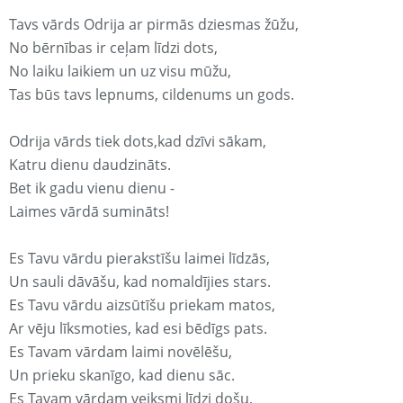
Tavs vārds Odrija ar pirmās dziesmas žūžu,
No bērnības ir ceļam līdzi dots,
No laiku laikiem un uz visu mūžu,
Tas būs tavs lepnums, cildenums un gods.
Odrija vārds tiek dots,kad dzīvi sākam,
Katru dienu daudzināts.
Bet ik gadu vienu dienu -
Laimes vārdā sumināts!
Es Tavu vārdu pierakstīšu laimei līdzās,
Un sauli dāvāšu, kad nomaldījies stars.
Es Tavu vārdu aizsūtīšu priekam matos,
Ar vēju līksmoties, kad esi bēdīgs pats.
Es Tavam vārdam laimi novēlēšu,
Un prieku skanīgo, kad dienu sāc.
Es Tavam vārdam veiksmi līdzi došu,