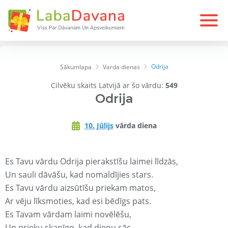
Odrija
Sākumlapa
Varda dienas
Cilvēku skaits Latvijā ar šo vārdu:
549
Odrija
10. Jūlijs
vārda diena
Es Tavu vārdu Odrija pierakstīšu laimei līdzās,
Un sauli dāvāšu, kad nomaldījies stars.
Es Tavu vārdu aizsūtīšu priekam matos,
Ar vēju līksmoties, kad esi bēdīgs pats.
Es Tavam vārdam laimi novēlēšu,
Un prieku skanīgo, kad dienu sāc.