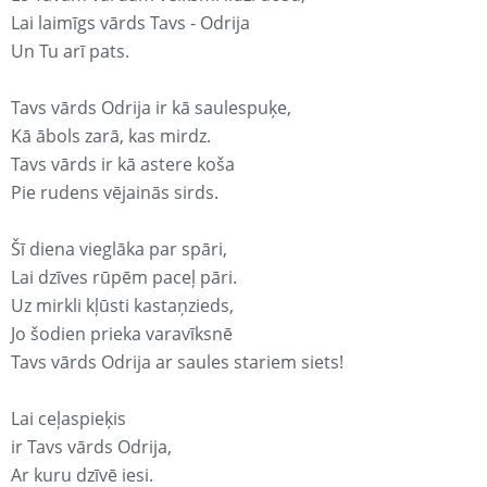
Lai laimīgs vārds Tavs - Odrija
Un Tu arī pats.
Tavs vārds Odrija ir kā saulespuķe,
Kā ābols zarā, kas mirdz.
Tavs vārds ir kā astere koša
Pie rudens vējainās sirds.
Šī diena vieglāka par spāri,
Lai dzīves rūpēm paceļ pāri.
Uz mirkli kļūsti kastaņzieds,
Jo šodien prieka varavīksnē
Tavs vārds Odrija ar saules stariem siets!
Lai ceļaspieķis
ir Tavs vārds Odrija,
Ar kuru dzīvē iesi.