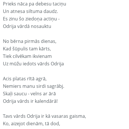
Prieks nāca pa debesu taciņu
Un atnesa siltuma daudz.
Es zinu šo ziedoņa actiņu -
Odrija vārdā nosauktu
No bērna pirmās dienas,
Kad šūpulis tam kārts,
Tiek cilvēkam ikvienam
Uz mūžu iedots vārds Odrija
Acis platas rītā agrā,
Nemiers manu sirdi sagrābj.
Skaļi saucu - velns ar ārā
Odrija vārds ir kalendārā!
Tavs vārds Odrija ir kā vasaras gaisma,
Ko, aizejot dienām, tā dod,