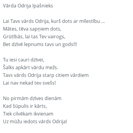
Vārda Odrija īpašnieks
Lai Tavs vārds Odrija, kurš dots ar mīlestību ...
Mātes, tēva sapņiem dots,
Grūtībās, lai tas Tev vairogs,
Bet dzīvē lepnums tavs un gods!!!
Tu iesi cauri dzīvei,
Šalks apkārt vārdu mežs.
Tavs vārds Odrija starp citiem vārdiem
Lai nav nekad tev svešs!
No pirmām dzīves dienām
Kad šūpulis ir kārts,
Tiek cilvēkam ikvienam
Uz mūžu iedots vārds Odrija!