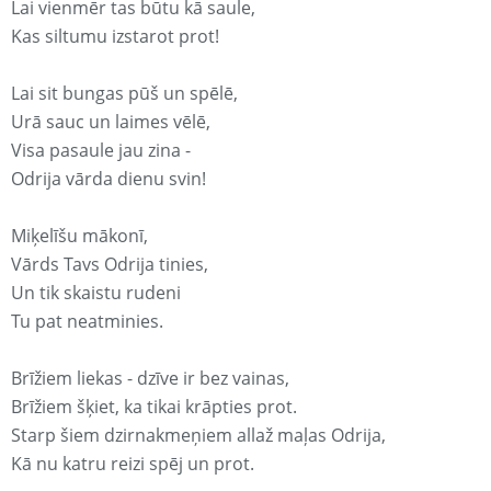
Lai vienmēr tas būtu kā saule,
Kas siltumu izstarot prot!
Lai sit bungas pūš un spēlē,
Urā sauc un laimes vēlē,
Visa pasaule jau zina -
Odrija vārda dienu svin!
Miķelīšu mākonī,
Vārds Tavs Odrija tinies,
Un tik skaistu rudeni
Tu pat neatminies.
Brīžiem liekas - dzīve ir bez vainas,
Brīžiem šķiet, ka tikai krāpties prot.
Starp šiem dzirnakmeņiem allaž maļas Odrija,
Kā nu katru reizi spēj un prot.