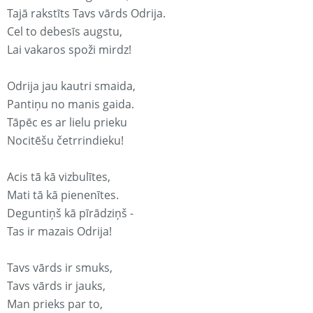
Tajā rakstīts Tavs vārds Odrija.
Cel to debesīs augstu,
Lai vakaros spoži mirdz!
Odrija jau kautri smaida,
Pantiņu no manis gaida.
Tāpēc es ar lielu prieku
Nocitēšu četrrindieku!
Acis tā kā vizbulītes,
Mati tā kā pienenītes.
Deguntiņš kā pīrādziņš -
Tas ir mazais Odrija!
Tavs vārds ir smuks,
Tavs vārds ir jauks,
Man prieks par to,