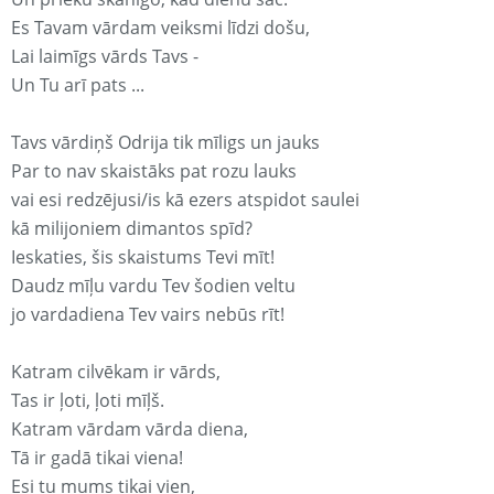
Es Tavam vārdam veiksmi līdzi došu,
Lai laimīgs vārds Tavs -
Un Tu arī pats ...
Tavs vārdiņš Odrija tik mīligs un jauks
Par to nav skaistāks pat rozu lauks
vai esi redzējusi/is kā ezers atspidot saulei
kā milijoniem dimantos spīd?
Ieskaties, šis skaistums Tevi mīt!
Daudz mīļu vardu Tev šodien veltu
jo vardadiena Tev vairs nebūs rīt!
Katram cilvēkam ir vārds,
Tas ir ļoti, ļoti mīļš.
Katram vārdam vārda diena,
Tā ir gadā tikai viena!
Esi tu mums tikai vien,