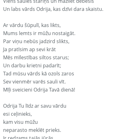
Viens saules stariņš un mazliet debesis
Un labs vārds Odrija, kas dzīvi dara skaistu.
Ar vārdu šūpulī, kas likts,
Mums lemts ir mūžu nostaigāt.
Par viņu nebūs jadzird slikts,
Ja pratīsim ap sevi krāt
Mēs mīlestības siltos starus;
Un darbu krietni padarīt;
Tad mūsu vārds kā ozols zaros
Sev vienmēr varēs sauli vīt.
Mīļi sveicieni Odrija Tavā dienā!
Odrija Tu līdz ar savu vārdu
esi ceļinieks,
kam visu mūžu
neparasto meklēt prieks.
Ir redzams tajās jūrās