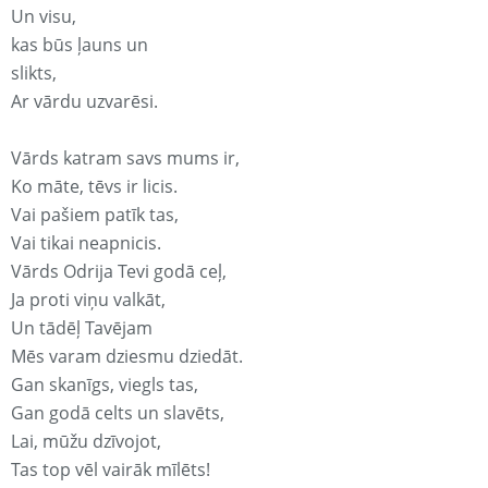
Un visu,
kas būs ļauns un
slikts,
Ar vārdu uzvarēsi.
Vārds katram savs mums ir,
Ko māte, tēvs ir licis.
Vai pašiem patīk tas,
Vai tikai neapnicis.
Vārds Odrija Tevi godā ceļ,
Ja proti viņu valkāt,
Un tādēļ Tavējam
Mēs varam dziesmu dziedāt.
Gan skanīgs, viegls tas,
Gan godā celts un slavēts,
Lai, mūžu dzīvojot,
Tas top vēl vairāk mīlēts!