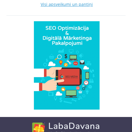
Visi apsveikumi un pantiņi