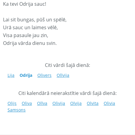
Ka tevi Odrija sauc!
Lai sit bungas, pūš un spēlē,
Urā sauc un laimes vēlē,
Visa pasaule jau zin,
Odrija vārda dienu svin.
Citi vārdi šajā dienā:
Lija
Odrija
Olivers
Olīvija
Citi kalendārā neierakstītie vārdi šajā dienā:
Olijs
Oliva
Olīva
Olivija
Olvija
Olvita
Olivia
Samsons