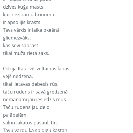
dzīves kuģa masts,
kur nezināmu brīnumu
ir apsolījis krasts.
Tavs vārds ir laika okeānā
gliemežvāks,
kas sevi saprast
tikai mūža rietā sāks.
Odrija Kaut vēl zeltainas lapas
vējš nedzenā,
tikai lietavas debesīs rūs,
taču rudens ir savā gredzenā
nemanāmi jau ieslēdzis mūs.
Taču rudens jau dejo
pa ābelēm,
salnu lakatos pasauli tin,
Tavu vārdu ka spīdīgu kastani