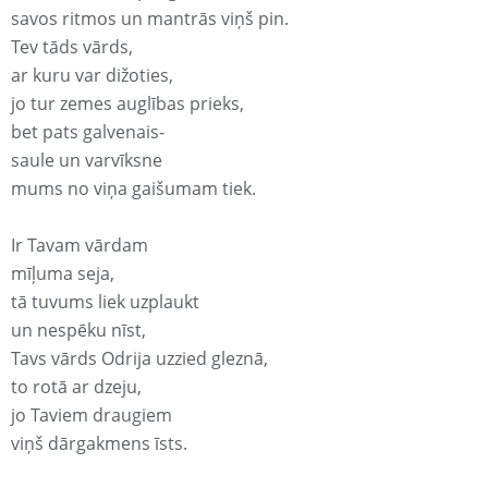
savos ritmos un mantrās viņš pin.
Tev tāds vārds,
ar kuru var dižoties,
jo tur zemes auglības prieks,
bet pats galvenais-
saule un varvīksne
mums no viņa gaišumam tiek.
Ir Tavam vārdam
mīļuma seja,
tā tuvums liek uzplaukt
un nespēku nīst,
Tavs vārds Odrija uzzied gleznā,
to rotā ar dzeju,
jo Taviem draugiem
viņš dārgakmens īsts.