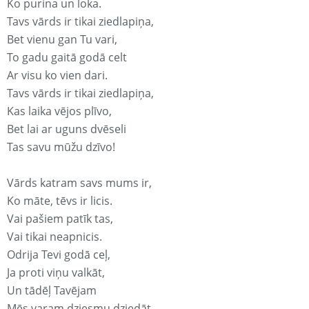
Ko purina un loka.
Tavs vārds ir tikai ziedlapiņa,
Bet vienu gan Tu vari,
To gadu gaitā godā celt
Ar visu ko vien dari.
Tavs vārds ir tikai ziedlapiņa,
Kas laika vējos plīvo,
Bet lai ar uguns dvēseli
Tas savu mūžu dzīvo!
Vārds katram savs mums ir,
Ko māte, tēvs ir licis.
Vai pašiem patīk tas,
Vai tikai neapnicis.
Odrija Tevi godā ceļ,
Ja proti viņu valkāt,
Un tādēļ Tavējam
Mēs varam dziesmu dziedāt.