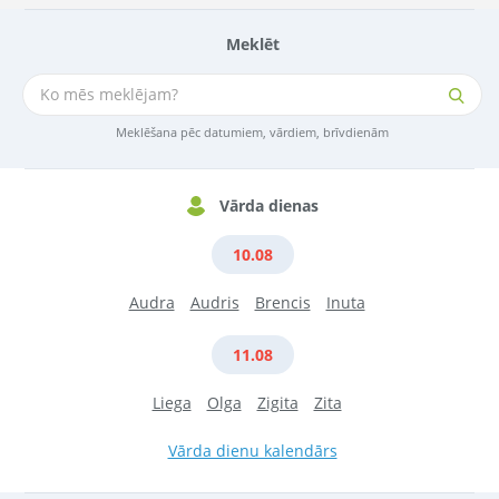
Meklēt
Meklēšana pēc datumiem, vārdiem, brīvdienām
Vārda dienas
10.08
Audra
Audris
Brencis
Inuta
11.08
Liega
Olga
Zigita
Zita
Vārda dienu kalendārs