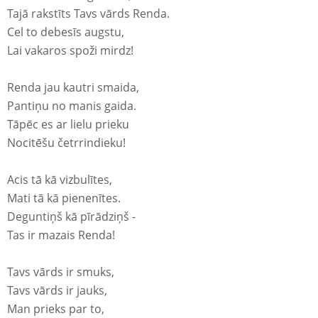
Tajā rakstīts Tavs vārds Renda.
Cel to debesīs augstu,
Lai vakaros spoži mirdz!
Renda jau kautri smaida,
Pantiņu no manis gaida.
Tāpēc es ar lielu prieku
Nocitēšu četrrindieku!
Acis tā kā vizbulītes,
Mati tā kā pienenītes.
Deguntiņš kā pīrādziņš -
Tas ir mazais Renda!
Tavs vārds ir smuks,
Tavs vārds ir jauks,
Man prieks par to,