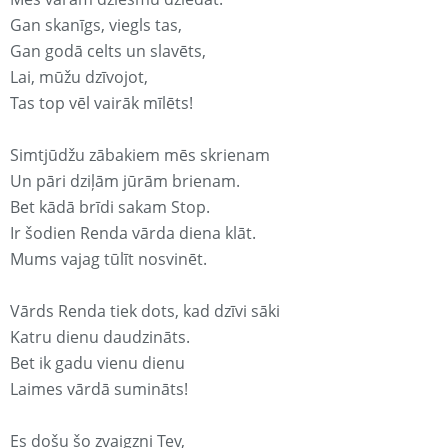
Gan skanīgs, viegls tas,
Gan godā celts un slavēts,
Lai, mūžu dzīvojot,
Tas top vēl vairāk mīlēts!
Simtjūdžu zābakiem mēs skrienam
Un pāri dziļām jūrām brienam.
Bet kādā brīdi sakam Stop.
Ir šodien Renda vārda diena klāt.
Mums vajag tūlīt nosvinēt.
Vārds Renda tiek dots, kad dzīvi sāki
Katru dienu daudzināts.
Bet ik gadu vienu dienu
Laimes vārdā sumināts!
Es došu šo zvaigzni Tev,