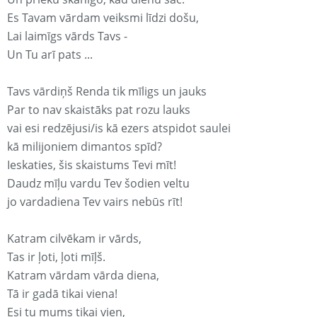
Es Tavam vārdam veiksmi līdzi došu,
Lai laimīgs vārds Tavs -
Un Tu arī pats ...
Tavs vārdiņš Renda tik mīligs un jauks
Par to nav skaistāks pat rozu lauks
vai esi redzējusi/is kā ezers atspidot saulei
kā milijoniem dimantos spīd?
Ieskaties, šis skaistums Tevi mīt!
Daudz mīļu vardu Tev šodien veltu
jo vardadiena Tev vairs nebūs rīt!
Katram cilvēkam ir vārds,
Tas ir ļoti, ļoti mīļš.
Katram vārdam vārda diena,
Tā ir gadā tikai viena!
Esi tu mums tikai vien,