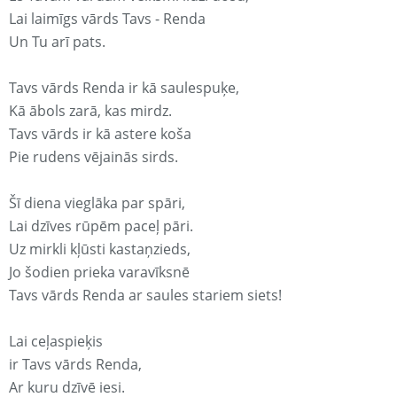
Lai laimīgs vārds Tavs - Renda
Un Tu arī pats.
Tavs vārds Renda ir kā saulespuķe,
Kā ābols zarā, kas mirdz.
Tavs vārds ir kā astere koša
Pie rudens vējainās sirds.
Šī diena vieglāka par spāri,
Lai dzīves rūpēm paceļ pāri.
Uz mirkli kļūsti kastaņzieds,
Jo šodien prieka varavīksnē
Tavs vārds Renda ar saules stariem siets!
Lai ceļaspieķis
ir Tavs vārds Renda,
Ar kuru dzīvē iesi.