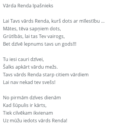
Vārda Renda īpašnieks
Lai Tavs vārds Renda, kurš dots ar mīlestību ...
Mātes, tēva sapņiem dots,
Grūtībās, lai tas Tev vairogs,
Bet dzīvē lepnums tavs un gods!!!
Tu iesi cauri dzīvei,
Šalks apkārt vārdu mežs.
Tavs vārds Renda starp citiem vārdiem
Lai nav nekad tev svešs!
No pirmām dzīves dienām
Kad šūpulis ir kārts,
Tiek cilvēkam ikvienam
Uz mūžu iedots vārds Renda!