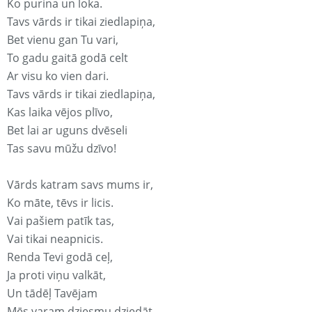
Ko purina un loka.
Tavs vārds ir tikai ziedlapiņa,
Bet vienu gan Tu vari,
To gadu gaitā godā celt
Ar visu ko vien dari.
Tavs vārds ir tikai ziedlapiņa,
Kas laika vējos plīvo,
Bet lai ar uguns dvēseli
Tas savu mūžu dzīvo!
Vārds katram savs mums ir,
Ko māte, tēvs ir licis.
Vai pašiem patīk tas,
Vai tikai neapnicis.
Renda Tevi godā ceļ,
Ja proti viņu valkāt,
Un tādēļ Tavējam
Mēs varam dziesmu dziedāt.