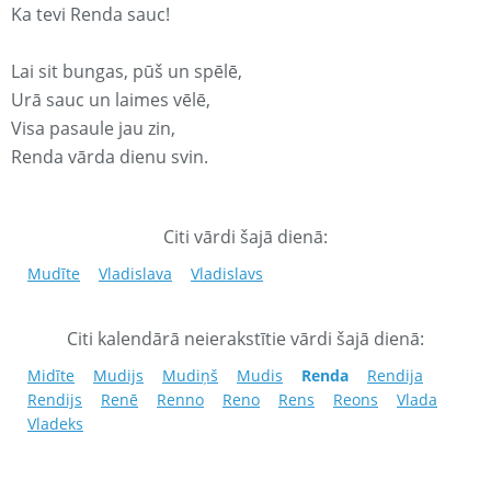
Ka tevi Renda sauc!
Lai sit bungas, pūš un spēlē,
Urā sauc un laimes vēlē,
Visa pasaule jau zin,
Renda vārda dienu svin.
Citi vārdi šajā dienā:
Mudīte
Vladislava
Vladislavs
Citi kalendārā neierakstītie vārdi šajā dienā:
Midīte
Mudijs
Mudiņš
Mudis
Renda
Rendija
Rendijs
Renē
Renno
Reno
Rens
Reons
Vlada
Vladeks