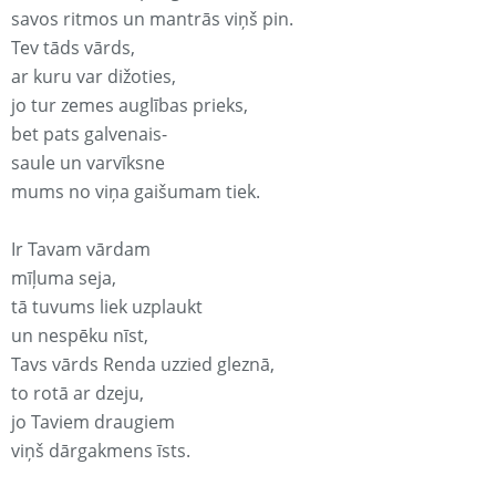
savos ritmos un mantrās viņš pin.
Tev tāds vārds,
ar kuru var dižoties,
jo tur zemes auglības prieks,
bet pats galvenais-
saule un varvīksne
mums no viņa gaišumam tiek.
Ir Tavam vārdam
mīļuma seja,
tā tuvums liek uzplaukt
un nespēku nīst,
Tavs vārds Renda uzzied gleznā,
to rotā ar dzeju,
jo Taviem draugiem
viņš dārgakmens īsts.