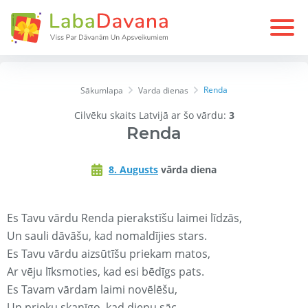
Renda
Sākumlapa
Varda dienas
Cilvēku skaits Latvijā ar šo vārdu:
3
Renda
8. Augusts
vārda diena
Es Tavu vārdu Renda pierakstīšu laimei līdzās,
Un sauli dāvāšu, kad nomaldījies stars.
Es Tavu vārdu aizsūtīšu priekam matos,
Ar vēju līksmoties, kad esi bēdīgs pats.
Es Tavam vārdam laimi novēlēšu,
Un prieku skanīgo, kad dienu sāc.