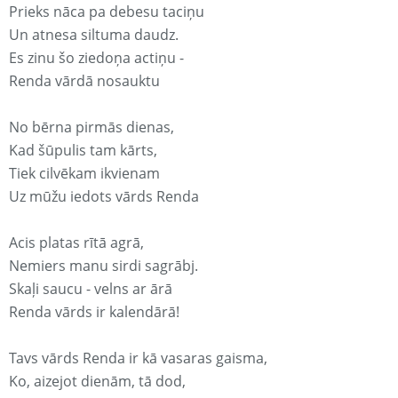
Prieks nāca pa debesu taciņu
Un atnesa siltuma daudz.
Es zinu šo ziedoņa actiņu -
Renda vārdā nosauktu
No bērna pirmās dienas,
Kad šūpulis tam kārts,
Tiek cilvēkam ikvienam
Uz mūžu iedots vārds Renda
Acis platas rītā agrā,
Nemiers manu sirdi sagrābj.
Skaļi saucu - velns ar ārā
Renda vārds ir kalendārā!
Tavs vārds Renda ir kā vasaras gaisma,
Ko, aizejot dienām, tā dod,