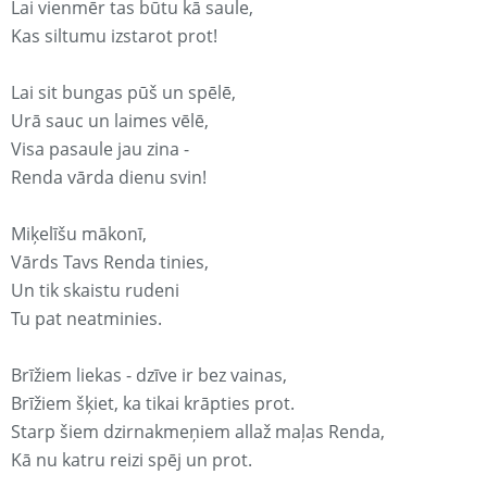
Lai vienmēr tas būtu kā saule,
Kas siltumu izstarot prot!
Lai sit bungas pūš un spēlē,
Urā sauc un laimes vēlē,
Visa pasaule jau zina -
Renda vārda dienu svin!
Miķelīšu mākonī,
Vārds Tavs Renda tinies,
Un tik skaistu rudeni
Tu pat neatminies.
Brīžiem liekas - dzīve ir bez vainas,
Brīžiem šķiet, ka tikai krāpties prot.
Starp šiem dzirnakmeņiem allaž maļas Renda,
Kā nu katru reizi spēj un prot.