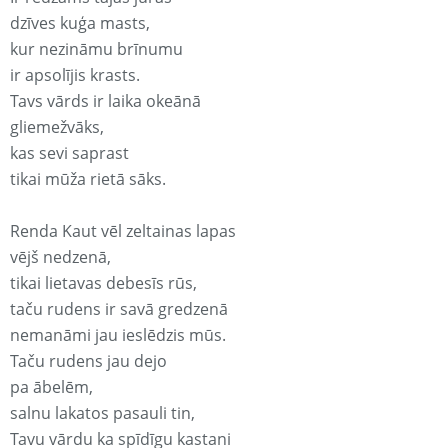
dzīves kuģa masts,
kur nezināmu brīnumu
ir apsolījis krasts.
Tavs vārds ir laika okeānā
gliemežvāks,
kas sevi saprast
tikai mūža rietā sāks.
Renda Kaut vēl zeltainas lapas
vējš nedzenā,
tikai lietavas debesīs rūs,
taču rudens ir savā gredzenā
nemanāmi jau ieslēdzis mūs.
Taču rudens jau dejo
pa ābelēm,
salnu lakatos pasauli tin,
Tavu vārdu ka spīdīgu kastani