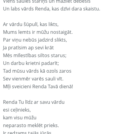
Viens saules stariņš un mazliet debesis
Un labs vārds Renda, kas dzīvi dara skaistu.
Ar vārdu šūpulī, kas likts,
Mums lemts ir mūžu nostaigāt.
Par viņu nebūs jadzird slikts,
Ja pratīsim ap sevi krāt
Mēs mīlestības siltos starus;
Un darbu krietni padarīt;
Tad mūsu vārds kā ozols zaros
Sev vienmēr varēs sauli vīt.
Mīļi sveicieni Renda Tavā dienā!
Renda Tu līdz ar savu vārdu
esi ceļinieks,
kam visu mūžu
neparasto meklēt prieks.
Ir redzams tajās jūrās