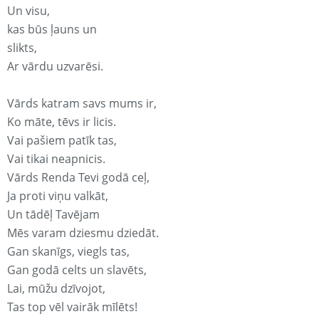
Un visu,
kas būs ļauns un
slikts,
Ar vārdu uzvarēsi.
Vārds katram savs mums ir,
Ko māte, tēvs ir licis.
Vai pašiem patīk tas,
Vai tikai neapnicis.
Vārds Renda Tevi godā ceļ,
Ja proti viņu valkāt,
Un tādēļ Tavējam
Mēs varam dziesmu dziedāt.
Gan skanīgs, viegls tas,
Gan godā celts un slavēts,
Lai, mūžu dzīvojot,
Tas top vēl vairāk mīlēts!