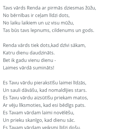
Tavs vārds Renda ar pirmās dziesmas žūžu,
No bērnības ir ceļam līdzi dots,
No laiku laikiem un uz visu mūžu,
Tas būs tavs lepnums, cildenums un gods.
Renda vārds tiek dots,kad dzīvi sākam,
Katru dienu daudzināts.
Bet ik gadu vienu dienu -
Laimes vārdā sumināts!
Es Tavu vārdu pierakstīšu laimei līdzās,
Un sauli dāvāšu, kad nomaldījies stars.
Es Tavu vārdu aizsūtīšu priekam matos,
Ar vēju līksmoties, kad esi bēdīgs pats.
Es Tavam vārdam laimi novēlēšu,
Un prieku skanīgo, kad dienu sāc.
Es Tavam vārdam veiksmi līdzi došu,