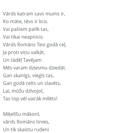
Vārds katram savs mums ir,
Ko māte, tēvs ir licis.
Vai pašiem patīk tas,
Vai tikai neapnicis.
Vārds Romāns Tevi godā ceļ,
Ja proti viņu valkāt,
Un tādēļ Tavējam
Mēs varam dziesmu dziedāt.
Gan skanīgs, viegls tas,
Gan godā celts un slavēts,
Lai, mūžu dzīvojot,
Tas top vēl vairāk mīlēts!
Miķelīšu mākonī,
vārds Romāns tinies,
Un tik skaistu rudeni