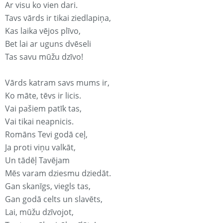
Ar visu ko vien dari.
Tavs vārds ir tikai ziedlapiņa,
Kas laika vējos plīvo,
Bet lai ar uguns dvēseli
Tas savu mūžu dzīvo!
Vārds katram savs mums ir,
Ko māte, tēvs ir licis.
Vai pašiem patīk tas,
Vai tikai neapnicis.
Romāns Tevi godā ceļ,
Ja proti viņu valkāt,
Un tādēļ Tavējam
Mēs varam dziesmu dziedāt.
Gan skanīgs, viegls tas,
Gan godā celts un slavēts,
Lai, mūžu dzīvojot,