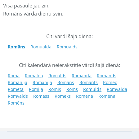
Visa pasaule jau zin,
Romāns vārda dienu svin.
Citi vārdi šajā dienā:
Romāns
Romualda
Romualds
Citi kalendārā neierakstītie vārdi šajā dienā:
Roma
Romalda
Romalds
Romanda
Romands
Romanija
Romānija
Romans
Romants
Romeo
Rometa
Romija
Romis
Roms
Romulds
Romvalda
Romvalds
Romass
Romeks
Romena
Romēna
Romēns