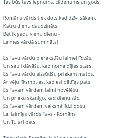
Tas būs tavs lepnums, cildenums un gods.
Romāns vārds tiek dots,kad dzīvi sākam,
Katru dienu daudzināts.
Bet ik gadu vienu dienu -
Laimes vārdā sumināts!
Es Tavu vārdu pierakstīšu laimei līdzās,
Un sauli dāvāšu, kad nomaldījies stars.
Es Tavu vārdu aizsūtīšu priekam matos,
Ar vēju līksmoties, kad esi bēdīgs pats.
Es Tavam vārdam laimi novēlēšu,
Un prieku skanīgo, kad dienu sāc.
Es Tavam vārdam veiksmi līdzi došu,
Lai laimīgs vārds Tavs - Romāns
Un Tu arī pats.