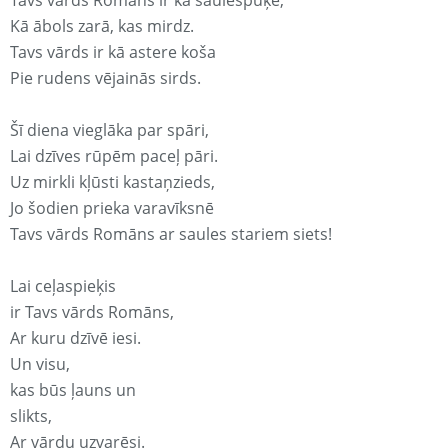
Tavs vārds Romāns ir kā saulespuķe,
Kā ābols zarā, kas mirdz.
Tavs vārds ir kā astere koša
Pie rudens vējainās sirds.
Šī diena vieglāka par spāri,
Lai dzīves rūpēm paceļ pāri.
Uz mirkli kļūsti kastaņzieds,
Jo šodien prieka varavīksnē
Tavs vārds Romāns ar saules stariem siets!
Lai ceļaspieķis
ir Tavs vārds Romāns,
Ar kuru dzīvē iesi.
Un visu,
kas būs ļauns un
slikts,
Ar vārdu uzvarēsi.