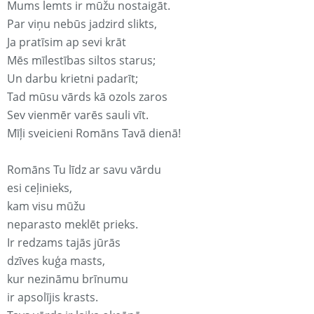
Mums lemts ir mūžu nostaigāt.
Par viņu nebūs jadzird slikts,
Ja pratīsim ap sevi krāt
Mēs mīlestības siltos starus;
Un darbu krietni padarīt;
Tad mūsu vārds kā ozols zaros
Sev vienmēr varēs sauli vīt.
Mīļi sveicieni Romāns Tavā dienā!
Romāns Tu līdz ar savu vārdu
esi ceļinieks,
kam visu mūžu
neparasto meklēt prieks.
Ir redzams tajās jūrās
dzīves kuģa masts,
kur nezināmu brīnumu
ir apsolījis krasts.