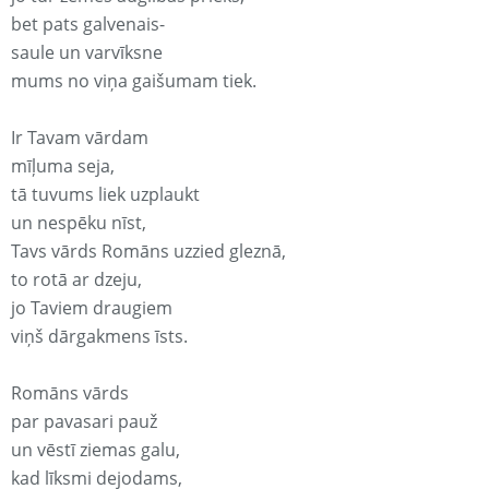
bet pats galvenais-
saule un varvīksne
mums no viņa gaišumam tiek.
Ir Tavam vārdam
mīļuma seja,
tā tuvums liek uzplaukt
un nespēku nīst,
Tavs vārds Romāns uzzied gleznā,
to rotā ar dzeju,
jo Taviem draugiem
viņš dārgakmens īsts.
Romāns vārds
par pavasari pauž
un vēstī ziemas galu,
kad līksmi dejodams,