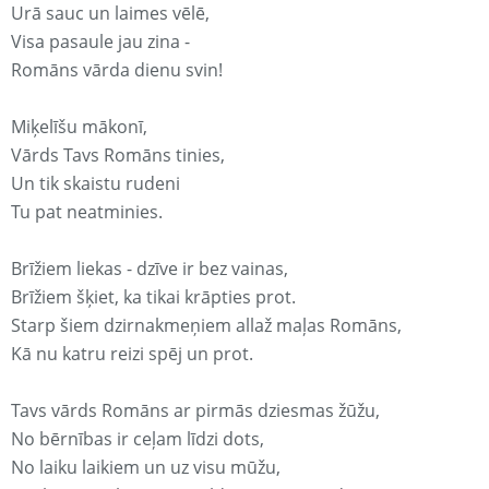
Urā sauc un laimes vēlē,
Visa pasaule jau zina -
Romāns vārda dienu svin!
Miķelīšu mākonī,
Vārds Tavs Romāns tinies,
Un tik skaistu rudeni
Tu pat neatminies.
Brīžiem liekas - dzīve ir bez vainas,
Brīžiem šķiet, ka tikai krāpties prot.
Starp šiem dzirnakmeņiem allaž maļas Romāns,
Kā nu katru reizi spēj un prot.
Tavs vārds Romāns ar pirmās dziesmas žūžu,
No bērnības ir ceļam līdzi dots,
No laiku laikiem un uz visu mūžu,