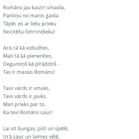
Romāns jau kautri smaida,
Pantiņu no manis gaida.
Tāpēc es ar lielu prieku
Nocitēšu četrrindieku!
Acis tā kā vizbulītes,
Mati tā kā pienenītes.
Deguntiņš kā pīrādziņš -
Tas ir mazais Romāns!
Tavs vārds ir smuks,
Tavs vārds ir jauks,
Man prieks par to,
Ka tevi Romāns sauc!
Lai sit bungas, pūš un spēlē,
Urā sauc un laimes vēlē,