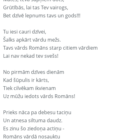
Grūtībās, lai tas Tev vairogs,
Bet dzīvē lepnums tavs un gods!!!
Tu iesi cauri dzīvei,
Šalks apkārt vārdu mežs.
Tavs vārds Romāns starp citiem vārdiem
Lai nav nekad tev svešs!
No pirmām dzīves dienām
Kad šūpulis ir kārts,
Tiek cilvēkam ikvienam
Uz mūžu iedots vārds Romāns!
Prieks nāca pa debesu taciņu
Un atnesa siltuma daudz.
Es zinu šo ziedoņa actiņu -
Romāns vārdā nosauktu