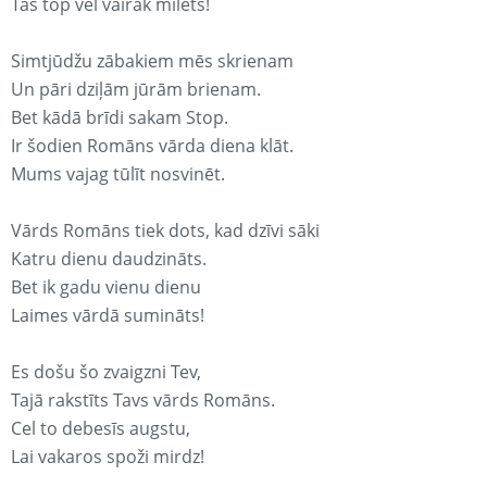
Tas top vēl vairāk mīlēts!
Simtjūdžu zābakiem mēs skrienam
Un pāri dziļām jūrām brienam.
Bet kādā brīdi sakam Stop.
Ir šodien Romāns vārda diena klāt.
Mums vajag tūlīt nosvinēt.
Vārds Romāns tiek dots, kad dzīvi sāki
Katru dienu daudzināts.
Bet ik gadu vienu dienu
Laimes vārdā sumināts!
Es došu šo zvaigzni Tev,
Tajā rakstīts Tavs vārds Romāns.
Cel to debesīs augstu,
Lai vakaros spoži mirdz!