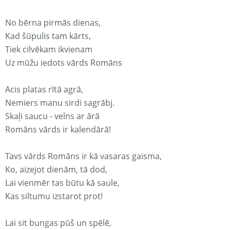
No bērna pirmās dienas,
Kad šūpulis tam kārts,
Tiek cilvēkam ikvienam
Uz mūžu iedots vārds Romāns
Acis platas rītā agrā,
Nemiers manu sirdi sagrābj.
Skaļi saucu - velns ar ārā
Romāns vārds ir kalendārā!
Tavs vārds Romāns ir kā vasaras gaisma,
Ko, aizejot dienām, tā dod,
Lai vienmēr tas būtu kā saule,
Kas siltumu izstarot prot!
Lai sit bungas pūš un spēlē,