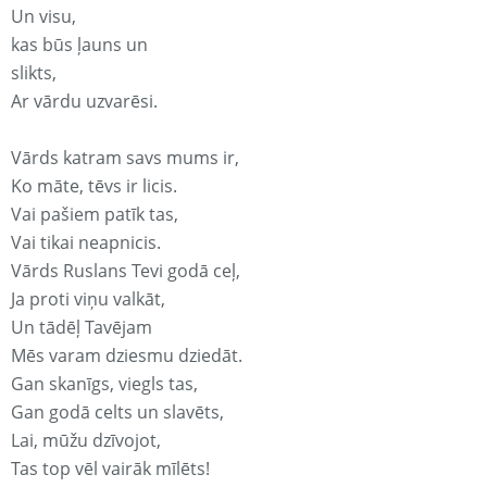
Un visu,
kas būs ļauns un
slikts,
Ar vārdu uzvarēsi.
Vārds katram savs mums ir,
Ko māte, tēvs ir licis.
Vai pašiem patīk tas,
Vai tikai neapnicis.
Vārds Ruslans Tevi godā ceļ,
Ja proti viņu valkāt,
Un tādēļ Tavējam
Mēs varam dziesmu dziedāt.
Gan skanīgs, viegls tas,
Gan godā celts un slavēts,
Lai, mūžu dzīvojot,
Tas top vēl vairāk mīlēts!