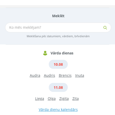
Meklēt
Meklēšana pēc datumiem, vārdiem, brīvdienām
Vārda dienas
10.08
Audra
Audris
Brencis
Inuta
11.08
Liega
Olga
Zigita
Zita
Vārda dienu kalendārs