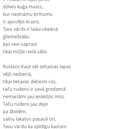
dzīves kuģa masts,
kur nezināmu brīnumu
ir apsolījis krasts.
Tavs vārds ir laika okeānā
gliemežvāks,
kas sevi saprast
tikai mūža rietā sāks.
Ruslans Kaut vēl zeltainas lapas
vējš nedzenā,
tikai lietavas debesīs rūs,
taču rudens ir savā gredzenā
nemanāmi jau ieslēdzis mūs.
Taču rudens jau dejo
pa ābelēm,
salnu lakatos pasauli tin,
Tavu vārdu ka spīdīgu kastani