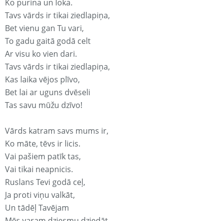
Ko purina un loka.
Tavs vārds ir tikai ziedlapiņa,
Bet vienu gan Tu vari,
To gadu gaitā godā celt
Ar visu ko vien dari.
Tavs vārds ir tikai ziedlapiņa,
Kas laika vējos plīvo,
Bet lai ar uguns dvēseli
Tas savu mūžu dzīvo!
Vārds katram savs mums ir,
Ko māte, tēvs ir licis.
Vai pašiem patīk tas,
Vai tikai neapnicis.
Ruslans Tevi godā ceļ,
Ja proti viņu valkāt,
Un tādēļ Tavējam
Mēs varam dziesmu dziedāt.