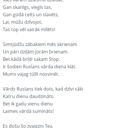
Gan skanīgs, viegls tas,
Gan godā celts un slavēts,
Lai, mūžu dzīvojot,
Tas top vēl vairāk mīlēts!
Simtjūdžu zābakiem mēs skrienam
Un pāri dziļām jūrām brienam.
Bet kādā brīdi sakam Stop.
Ir šodien Ruslans vārda diena klāt.
Mums vajag tūlīt nosvinēt.
Vārds Ruslans tiek dots, kad dzīvi sāki
Katru dienu daudzināts.
Bet ik gadu vienu dienu
Laimes vārdā sumināts!
Es došu šo zvaigzni Tev,