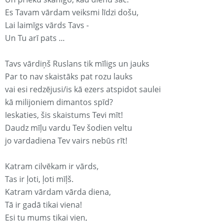
Es Tavam vārdam veiksmi līdzi došu,
Lai laimīgs vārds Tavs -
Un Tu arī pats ...
Tavs vārdiņš Ruslans tik mīligs un jauks
Par to nav skaistāks pat rozu lauks
vai esi redzējusi/is kā ezers atspidot saulei
kā milijoniem dimantos spīd?
Ieskaties, šis skaistums Tevi mīt!
Daudz mīļu vardu Tev šodien veltu
jo vardadiena Tev vairs nebūs rīt!
Katram cilvēkam ir vārds,
Tas ir ļoti, ļoti mīļš.
Katram vārdam vārda diena,
Tā ir gadā tikai viena!
Esi tu mums tikai vien,