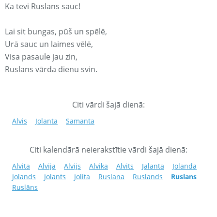
Ka tevi Ruslans sauc!
Lai sit bungas, pūš un spēlē,
Urā sauc un laimes vēlē,
Visa pasaule jau zin,
Ruslans vārda dienu svin.
Citi vārdi šajā dienā:
Alvis
Jolanta
Samanta
Citi kalendārā neierakstītie vārdi šajā dienā:
Alvita
Alvija
Alvijs
Alvika
Alvits
Jalanta
Jolanda
Jolands
Jolants
Jolita
Ruslana
Ruslands
Ruslans
Ruslāns