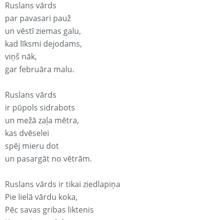
Ruslans vārds
par pavasari pauž
un vēstī ziemas galu,
kad līksmi dejodams,
viņš nāk,
gar februāra malu.
Ruslans vārds
ir pūpols sidrabots
un mežā zaļa mētra,
kas dvēselei
spēj mieru dot
un pasargāt no vētrām.
Ruslans vārds ir tikai ziedlapiņa
Pie lielā vārdu koka,
Pēc savas gribas liktenis