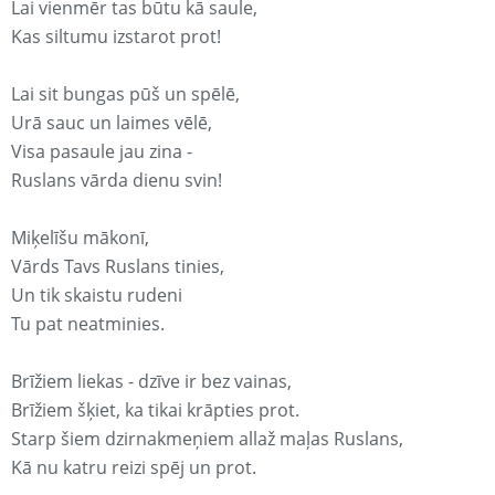
Lai vienmēr tas būtu kā saule,
Kas siltumu izstarot prot!
Lai sit bungas pūš un spēlē,
Urā sauc un laimes vēlē,
Visa pasaule jau zina -
Ruslans vārda dienu svin!
Miķelīšu mākonī,
Vārds Tavs Ruslans tinies,
Un tik skaistu rudeni
Tu pat neatminies.
Brīžiem liekas - dzīve ir bez vainas,
Brīžiem šķiet, ka tikai krāpties prot.
Starp šiem dzirnakmeņiem allaž maļas Ruslans,
Kā nu katru reizi spēj un prot.