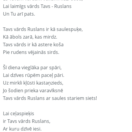
Lai laimīgs vārds Tavs - Ruslans
Un Tu arī pats.
Tavs vārds Ruslans ir kā saulespuķe,
Kā ābols zarā, kas mirdz.
Tavs vārds ir kā astere koša
Pie rudens vējainās sirds.
Šī diena vieglāka par spāri,
Lai dzīves rūpēm paceļ pāri.
Uz mirkli kļūsti kastaņzieds,
Jo šodien prieka varavīksnē
Tavs vārds Ruslans ar saules stariem siets!
Lai ceļaspieķis
ir Tavs vārds Ruslans,
Ar kuru dzīvē iesi.