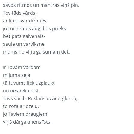
savos ritmos un mantrās viņš pin.
Tev tāds vārds,
ar kuru var dižoties,
jo tur zemes auglības prieks,
bet pats galvenais-
saule un varvīksne
mums no viņa gaišumam tiek.
Ir Tavam vārdam
mīļuma seja,
tā tuvums liek uzplaukt
un nespēku nīst,
Tavs vārds Ruslans uzzied gleznā,
to rotā ar dzeju,
jo Taviem draugiem
viņš dārgakmens īsts.