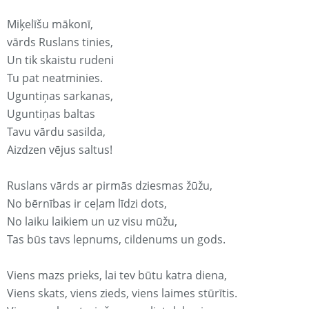
Miķelīšu mākonī,
vārds Ruslans tinies,
Un tik skaistu rudeni
Tu pat neatminies.
Uguntiņas sarkanas,
Uguntiņas baltas
Tavu vārdu sasilda,
Aizdzen vējus saltus!
Ruslans vārds ar pirmās dziesmas žūžu,
No bērnības ir ceļam līdzi dots,
No laiku laikiem un uz visu mūžu,
Tas būs tavs lepnums, cildenums un gods.
Viens mazs prieks, lai tev būtu katra diena,
Viens skats, viens zieds, viens laimes stūrītis.