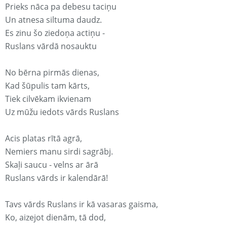
Prieks nāca pa debesu taciņu
Un atnesa siltuma daudz.
Es zinu šo ziedoņa actiņu -
Ruslans vārdā nosauktu
No bērna pirmās dienas,
Kad šūpulis tam kārts,
Tiek cilvēkam ikvienam
Uz mūžu iedots vārds Ruslans
Acis platas rītā agrā,
Nemiers manu sirdi sagrābj.
Skaļi saucu - velns ar ārā
Ruslans vārds ir kalendārā!
Tavs vārds Ruslans ir kā vasaras gaisma,
Ko, aizejot dienām, tā dod,