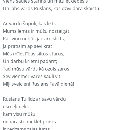
Viens saules stariņš un mazliet debesis
Un labs vārds Ruslans, kas dzīvi dara skaistu.
Ar vārdu šūpulī, kas likts,
Mums lemts ir mūžu nostaigāt.
Par viņu nebūs jadzird slikts,
Ja pratīsim ap sevi krāt
Mēs mīlestības siltos starus;
Un darbu krietni padarīt;
Tad mūsu vārds kā ozols zaros
Sev vienmēr varēs sauli vīt.
Mīļi sveicieni Ruslans Tavā dienā!
Ruslans Tu līdz ar savu vārdu
esi ceļinieks,
kam visu mūžu
neparasto meklēt prieks.
Ir redzams tajās jūrās