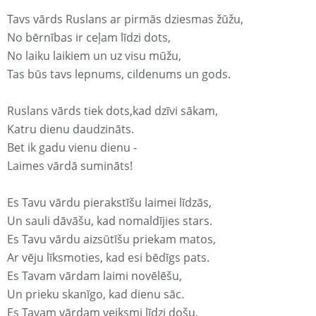
Tavs vārds Ruslans ar pirmās dziesmas žūžu,
No bērnības ir ceļam līdzi dots,
No laiku laikiem un uz visu mūžu,
Tas būs tavs lepnums, cildenums un gods.
Ruslans vārds tiek dots,kad dzīvi sākam,
Katru dienu daudzināts.
Bet ik gadu vienu dienu -
Laimes vārdā sumināts!
Es Tavu vārdu pierakstīšu laimei līdzās,
Un sauli dāvāšu, kad nomaldījies stars.
Es Tavu vārdu aizsūtīšu priekam matos,
Ar vēju līksmoties, kad esi bēdīgs pats.
Es Tavam vārdam laimi novēlēšu,
Un prieku skanīgo, kad dienu sāc.
Es Tavam vārdam veiksmi līdzi došu,