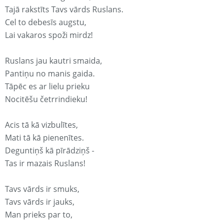
Tajā rakstīts Tavs vārds Ruslans.
Cel to debesīs augstu,
Lai vakaros spoži mirdz!
Ruslans jau kautri smaida,
Pantiņu no manis gaida.
Tāpēc es ar lielu prieku
Nocitēšu četrrindieku!
Acis tā kā vizbulītes,
Mati tā kā pienenītes.
Deguntiņš kā pīrādziņš -
Tas ir mazais Ruslans!
Tavs vārds ir smuks,
Tavs vārds ir jauks,
Man prieks par to,