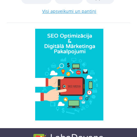
Visi apsveikumi un pantiņi