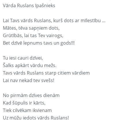
Vārda Ruslans īpašnieks
Lai Tavs vārds Ruslans, kurš dots ar mīlestību ...
Mātes, tēva sapņiem dots,
Grūtībās, lai tas Tev vairogs,
Bet dzīvē lepnums tavs un gods!!!
Tu iesi cauri dzīvei,
Šalks apkārt vārdu mežs.
Tavs vārds Ruslans starp citiem vārdiem
Lai nav nekad tev svešs!
No pirmām dzīves dienām
Kad šūpulis ir kārts,
Tiek cilvēkam ikvienam
Uz mūžu iedots vārds Ruslans!