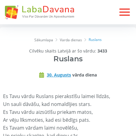
Ruslans
Sākumlapa
Varda dienas
Cilvēku skaits Latvijā ar šo vārdu:
3433
Ruslans
30. Augusts
vārda diena
Es Tavu vārdu Ruslans pierakstīšu laimei līdzās,
Un sauli dāvāšu, kad nomaldījies stars.
Es Tavu vārdu aizsūtīšu priekam matos,
Ar vēju līksmoties, kad esi bēdīgs pats.
Es Tavam vārdam laimi novēlēšu,
Un prieku skanīgo, kad dienu sāc.