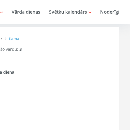
Vārda dienas
Svētku kalendārs
Noderīgi
Salma
as
r šo vārdu:
3
a diena