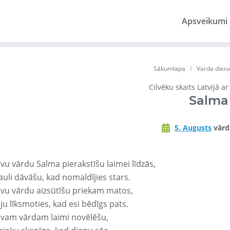
Apsveikumi
Sākumlapa
Varda dien
Cilvēku skaits Latvijā a
Salma
5. Augusts
vārd
vu vārdu Salma pierakstīšu laimei līdzās,
auli dāvāšu, kad nomaldījies stars.
avu vārdu aizsūtīšu priekam matos,
ju līksmoties, kad esi bēdīgs pats.
avam vārdam laimi novēlēšu,