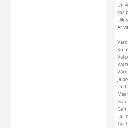
Un v
kas 
slikts
Ar v
Vārd
Ko mā
Vai p
Vai t
Vārd
Ja pr
Un t
Mēs 
Gan s
Gan 
Lai, 
Tas t