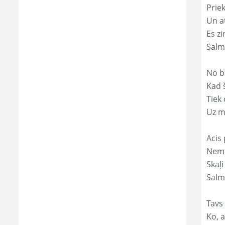
Prie
Un a
Es zi
Salm
No b
Kad 
Tiek
Uz m
Acis 
Nemi
Skaļi
Salm
Tavs
Ko, a