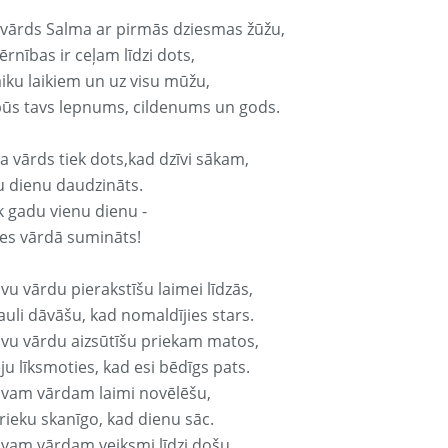
 vārds Salma ar pirmās dziesmas žūžu,
rnības ir ceļam līdzi dots,
aiku laikiem un uz visu mūžu,
būs tavs lepnums, cildenums un gods.
a vārds tiek dots,kad dzīvi sākam,
u dienu daudzināts.
k gadu vienu dienu -
es vārdā sumināts!
vu vārdu pierakstīšu laimei līdzās,
auli dāvāšu, kad nomaldījies stars.
avu vārdu aizsūtīšu priekam matos,
ju līksmoties, kad esi bēdīgs pats.
avam vārdam laimi novēlēšu,
rieku skanīgo, kad dienu sāc.
avam vārdam veiksmi līdzi došu,