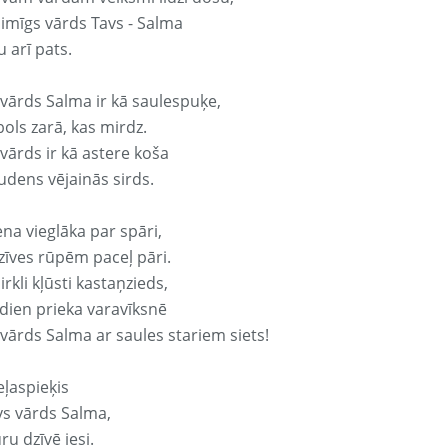
aimīgs vārds Tavs - Salma
 arī pats.
 vārds Salma ir kā saulespuķe,
ols zarā, kas mirdz.
vārds ir kā astere koša
udens vējainās sirds.
ena vieglāka par spāri,
dzīves rūpēm paceļ pāri.
rkli kļūsti kastaņzieds,
odien prieka varavīksnē
 vārds Salma ar saules stariem siets!
eļaspieķis
vs vārds Salma,
ru dzīvē iesi.