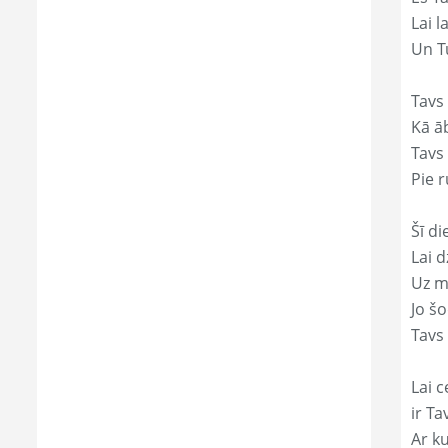
Lai l
Un Tu
Tavs
Kā āb
Tavs 
Pie r
Šī di
Lai 
Uz mi
Jo š
Tavs
Lai c
ir Ta
Ar ku