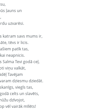
isu,
būs ļauns un
,
ārdu uzvarēsi.
s katram savs mums ir,
te, tēvs ir licis.
ašiem patīk tas,
ikai neapnicis.
s Salma Tevi godā ceļ,
oti viņu valkāt,
ādēļ Tavējam
varam dziesmu dziedāt.
kanīgs, viegls tas,
godā celts un slavēts,
mūžu dzīvojot,
op vēl vairāk mīlēts!