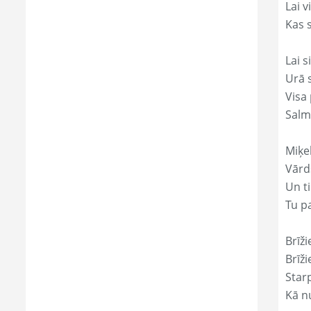
Lai 
Kas s
Lai s
Urā 
Visa 
Salm
Miķe
Vārd
Un ti
Tu p
Brīži
Brīži
Star
Kā nu