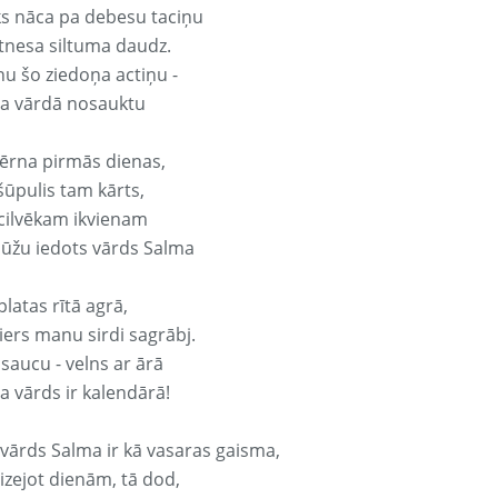
ks nāca pa debesu taciņu
tnesa siltuma daudz.
nu šo ziedoņa actiņu -
a vārdā nosauktu
ērna pirmās dienas,
šūpulis tam kārts,
 cilvēkam ikvienam
ūžu iedots vārds Salma
platas rītā agrā,
ers manu sirdi sagrābj.
 saucu - velns ar ārā
a vārds ir kalendārā!
 vārds Salma ir kā vasaras gaisma,
izejot dienām, tā dod,