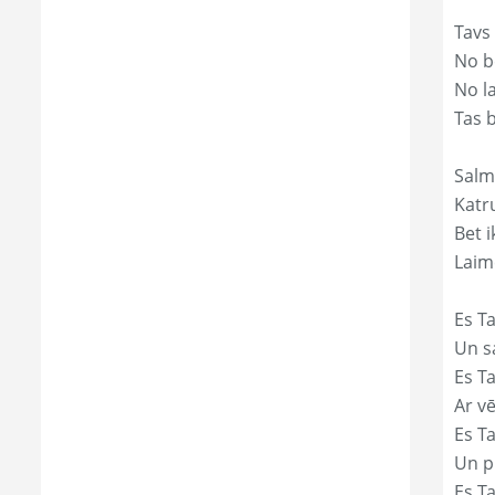
Tavs
No bē
No l
Tas 
Salm
Katr
Bet i
Laim
Es Ta
Un s
Es T
Ar vē
Es T
Un p
Es T