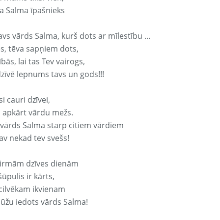
a Salma īpašnieks
avs vārds Salma, kurš dots ar mīlestību ...
s, tēva sapņiem dots,
bās, lai tas Tev vairogs,
dzīvē lepnums tavs un gods!!!
si cauri dzīvei,
s apkārt vārdu mežs.
 vārds Salma starp citiem vārdiem
nav nekad tev svešs!
irmām dzīves dienām
ūpulis ir kārts,
 cilvēkam ikvienam
ūžu iedots vārds Salma!