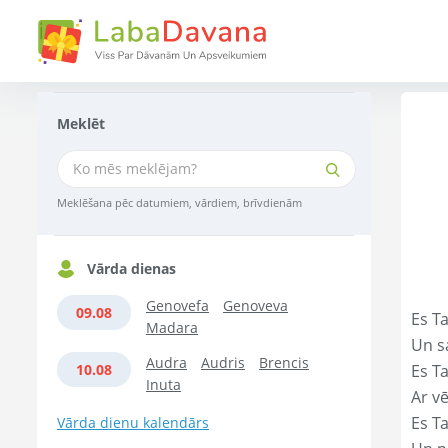
Meklēt
Meklēšana pēc datumiem, vārdiem, brīvdienām
Vārda dienas
Genovefa
Genoveva
09.08
Es Ta
Madara
Un s
Audra
Audris
Brencis
10.08
Es T
Inuta
Ar vē
Es T
Vārda dienu kalendārs