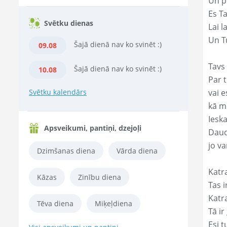
Un p
Es T
Svētku dienas
Lai l
Un Tu
Šajā dienā nav ko svinēt :)
09.08
Tavs 
Šajā dienā nav ko svinēt :)
10.08
Par t
Svētku kalendārs
vai e
kā m
Ieska
Apsveikumi, pantiņi, dzejoļi
Daud
jo va
Dzimšanas diena
Vārda diena
Katr
Kāzas
Zinību diena
Tas ir
Katr
Tēva diena
Miķeļdiena
Tā ir
Esi t