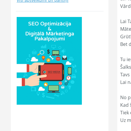
Visi apsveikumi un pantiņi
Vārd
Lai T
Māte
Grūtī
Bet 
Tu ie
Šalk
Tavs
Lai 
No p
Kad š
Tiek
Uz m