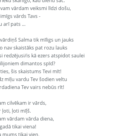
rieku skanīgo, kad dienu sāc.
avam vārdam veiksmi līdzi došu,
aimīgs vārds Tavs -
 arī pats ...
vārdiņš Salma tik mīligs un jauks
o nav skaistāks pat rozu lauks
si redzējusi/is kā ezers atspidot saulei
ilijoniem dimantos spīd?
ties, šis skaistums Tevi mīt!
z mīļu vardu Tev šodien veltu
rdadiena Tev vairs nebūs rīt!
am cilvēkam ir vārds,
 ļoti, ļoti mīļš.
am vārdam vārda diena,
 gadā tikai viena!
u mums tikai vien,