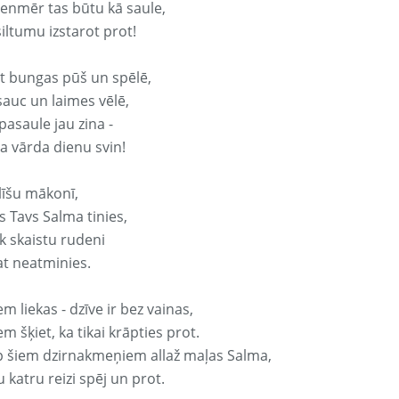
vienmēr tas būtu kā saule,
iltumu izstarot prot!
it bungas pūš un spēlē,
sauc un laimes vēlē,
pasaule jau zina -
a vārda dienu svin!
līšu mākonī,
s Tavs Salma tinies,
k skaistu rudeni
at neatminies.
em liekas - dzīve ir bez vainas,
em šķiet, ka tikai krāpties prot.
p šiem dzirnakmeņiem allaž maļas Salma,
 katru reizi spēj un prot.