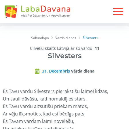
Silvesters
Sākumlapa
Varda dienas
Cilvēku skaits Latvijā ar šo vārdu:
11
Silvesters
31. Decembris
vārda diena
Es Tavu vārdu Silvesters pierakstīšu laimei līdzās,
Un sauli dāvāšu, kad nomaldījies stars.
Es Tavu vārdu aizsūtīšu priekam matos,
Ar vēju līksmoties, kad esi bēdīgs pats.
Es Tavam vārdam laimi novēlēšu,
Un prieku skanīgo, kad dienu sāc.