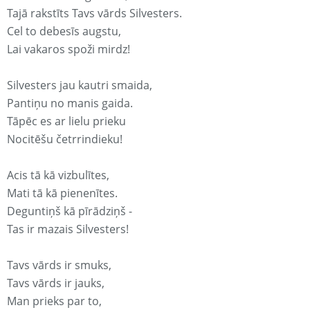
Tajā rakstīts Tavs vārds Silvesters.
Cel to debesīs augstu,
Lai vakaros spoži mirdz!
Silvesters jau kautri smaida,
Pantiņu no manis gaida.
Tāpēc es ar lielu prieku
Nocitēšu četrrindieku!
Acis tā kā vizbulītes,
Mati tā kā pienenītes.
Deguntiņš kā pīrādziņš -
Tas ir mazais Silvesters!
Tavs vārds ir smuks,
Tavs vārds ir jauks,
Man prieks par to,