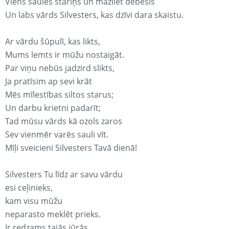
Viens saules stariņš un mazliet debesis
Un labs vārds Silvesters, kas dzīvi dara skaistu.
Ar vārdu šūpulī, kas likts,
Mums lemts ir mūžu nostaigāt.
Par viņu nebūs jadzird slikts,
Ja pratīsim ap sevi krāt
Mēs mīlestības siltos starus;
Un darbu krietni padarīt;
Tad mūsu vārds kā ozols zaros
Sev vienmēr varēs sauli vīt.
Mīļi sveicieni Silvesters Tavā dienā!
Silvesters Tu līdz ar savu vārdu
esi ceļinieks,
kam visu mūžu
neparasto meklēt prieks.
Ir redzams tajās jūrās