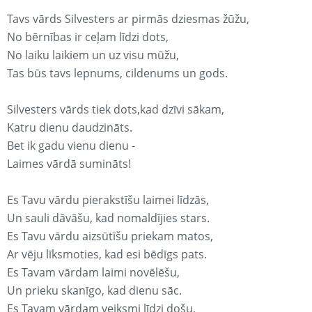
Tavs vārds Silvesters ar pirmās dziesmas žūžu,
No bērnības ir ceļam līdzi dots,
No laiku laikiem un uz visu mūžu,
Tas būs tavs lepnums, cildenums un gods.
Silvesters vārds tiek dots,kad dzīvi sākam,
Katru dienu daudzināts.
Bet ik gadu vienu dienu -
Laimes vārdā sumināts!
Es Tavu vārdu pierakstīšu laimei līdzās,
Un sauli dāvāšu, kad nomaldījies stars.
Es Tavu vārdu aizsūtīšu priekam matos,
Ar vēju līksmoties, kad esi bēdīgs pats.
Es Tavam vārdam laimi novēlēšu,
Un prieku skanīgo, kad dienu sāc.
Es Tavam vārdam veiksmi līdzi došu,