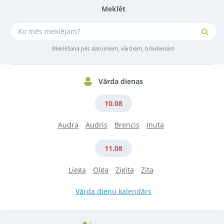
Meklēt
Meklēšana pēc datumiem, vārdiem, brīvdienām
Vārda dienas
10.08
Audra
Audris
Brencis
Inuta
11.08
Liega
Olga
Zigita
Zita
Vārda dienu kalendārs