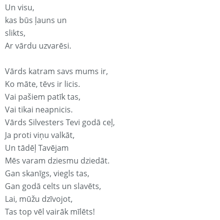
Un visu,
kas būs ļauns un
slikts,
Ar vārdu uzvarēsi.
Vārds katram savs mums ir,
Ko māte, tēvs ir licis.
Vai pašiem patīk tas,
Vai tikai neapnicis.
Vārds Silvesters Tevi godā ceļ,
Ja proti viņu valkāt,
Un tādēļ Tavējam
Mēs varam dziesmu dziedāt.
Gan skanīgs, viegls tas,
Gan godā celts un slavēts,
Lai, mūžu dzīvojot,
Tas top vēl vairāk mīlēts!