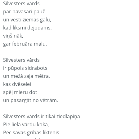
Silvesters vārds
par pavasari pauž
un vēstī ziemas galu,
kad līksmi dejodams,
viņš nāk,
gar februāra malu.
Silvesters vārds
ir pūpols sidrabots
un mežā zaļa mētra,
kas dvēselei
spēj mieru dot
un pasargāt no vētrām.
Silvesters vārds ir tikai ziedlapiņa
Pie lielā vārdu koka,
Pēc savas gribas liktenis