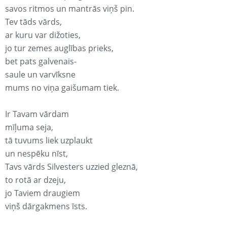
savos ritmos un mantrās viņš pin.
Tev tāds vārds,
ar kuru var dižoties,
jo tur zemes auglības prieks,
bet pats galvenais-
saule un varvīksne
mums no viņa gaišumam tiek.
Ir Tavam vārdam
mīļuma seja,
tā tuvums liek uzplaukt
un nespēku nīst,
Tavs vārds Silvesters uzzied gleznā,
to rotā ar dzeju,
jo Taviem draugiem
viņš dārgakmens īsts.