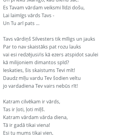
Es Tavam vārdam veiksmi līdzi došu,
Lai laimīgs vārds Tavs -
Un Tu arī pats ...
Tavs vārdiņš Silvesters tik mīligs un jauks
Par to nav skaistāks pat rozu lauks
vai esi redzējusi/is kā ezers atspidot saulei
kā milijoniem dimantos spīd?
Ieskaties, šis skaistums Tevi mīt!
Daudz mīļu vardu Tev šodien veltu
jo vardadiena Tev vairs nebūs rīt!
Katram cilvēkam ir vārds,
Tas ir ļoti, ļoti mīļš.
Katram vārdam vārda diena,
Tā ir gadā tikai viena!
Esi tu mums tikai vien,