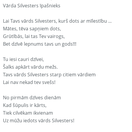
Vārda Silvesters īpašnieks
Lai Tavs vārds Silvesters, kurš dots ar mīlestību ...
Mātes, tēva sapņiem dots,
Grūtībās, lai tas Tev vairogs,
Bet dzīvē lepnums tavs un gods!!!
Tu iesi cauri dzīvei,
Šalks apkārt vārdu mežs.
Tavs vārds Silvesters starp citiem vārdiem
Lai nav nekad tev svešs!
No pirmām dzīves dienām
Kad šūpulis ir kārts,
Tiek cilvēkam ikvienam
Uz mūžu iedots vārds Silvesters!