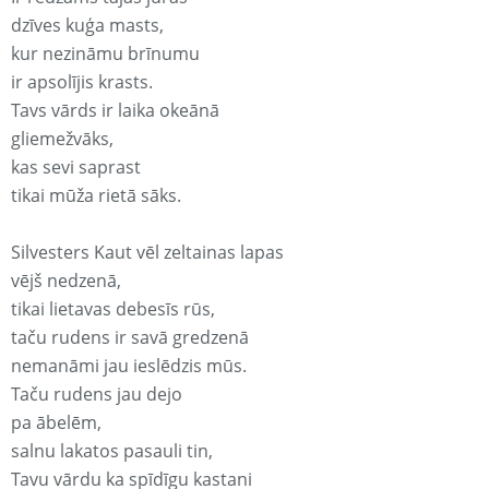
dzīves kuģa masts,
kur nezināmu brīnumu
ir apsolījis krasts.
Tavs vārds ir laika okeānā
gliemežvāks,
kas sevi saprast
tikai mūža rietā sāks.
Silvesters Kaut vēl zeltainas lapas
vējš nedzenā,
tikai lietavas debesīs rūs,
taču rudens ir savā gredzenā
nemanāmi jau ieslēdzis mūs.
Taču rudens jau dejo
pa ābelēm,
salnu lakatos pasauli tin,
Tavu vārdu ka spīdīgu kastani