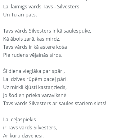
Lai laimīgs vārds Tavs - Silvesters
Un Tu arī pats.
Tavs vārds Silvesters ir kā saulespuķe,
Kā ābols zarā, kas mirdz.
Tavs vārds ir kā astere koša
Pie rudens vējainās sirds.
Šī diena vieglāka par spāri,
Lai dzīves rūpēm paceļ pāri.
Uz mirkli kļūsti kastaņzieds,
Jo šodien prieka varavīksnē
Tavs vārds Silvesters ar saules stariem siets!
Lai ceļaspieķis
ir Tavs vārds Silvesters,
Ar kuru dzīvē iesi.