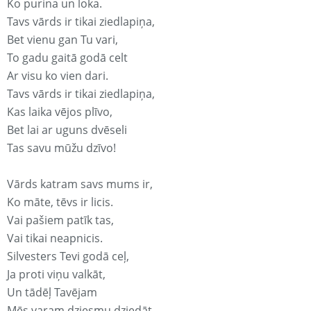
Ko purina un loka.
Tavs vārds ir tikai ziedlapiņa,
Bet vienu gan Tu vari,
To gadu gaitā godā celt
Ar visu ko vien dari.
Tavs vārds ir tikai ziedlapiņa,
Kas laika vējos plīvo,
Bet lai ar uguns dvēseli
Tas savu mūžu dzīvo!
Vārds katram savs mums ir,
Ko māte, tēvs ir licis.
Vai pašiem patīk tas,
Vai tikai neapnicis.
Silvesters Tevi godā ceļ,
Ja proti viņu valkāt,
Un tādēļ Tavējam
Mēs varam dziesmu dziedāt.