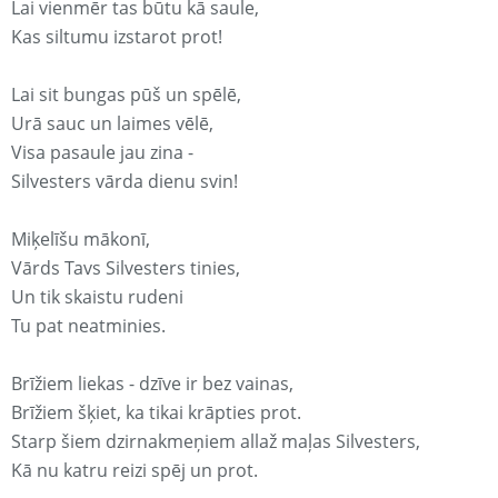
Lai vienmēr tas būtu kā saule,
Kas siltumu izstarot prot!
Lai sit bungas pūš un spēlē,
Urā sauc un laimes vēlē,
Visa pasaule jau zina -
Silvesters vārda dienu svin!
Miķelīšu mākonī,
Vārds Tavs Silvesters tinies,
Un tik skaistu rudeni
Tu pat neatminies.
Brīžiem liekas - dzīve ir bez vainas,
Brīžiem šķiet, ka tikai krāpties prot.
Starp šiem dzirnakmeņiem allaž maļas Silvesters,
Kā nu katru reizi spēj un prot.