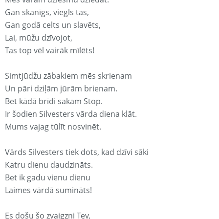
Gan skanīgs, viegls tas,
Gan godā celts un slavēts,
Lai, mūžu dzīvojot,
Tas top vēl vairāk mīlēts!
Simtjūdžu zābakiem mēs skrienam
Un pāri dziļām jūrām brienam.
Bet kādā brīdi sakam Stop.
Ir šodien Silvesters vārda diena klāt.
Mums vajag tūlīt nosvinēt.
Vārds Silvesters tiek dots, kad dzīvi sāki
Katru dienu daudzināts.
Bet ik gadu vienu dienu
Laimes vārdā sumināts!
Es došu šo zvaigzni Tev,