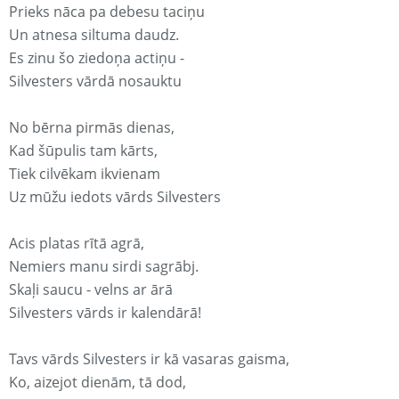
Prieks nāca pa debesu taciņu
Un atnesa siltuma daudz.
Es zinu šo ziedoņa actiņu -
Silvesters vārdā nosauktu
No bērna pirmās dienas,
Kad šūpulis tam kārts,
Tiek cilvēkam ikvienam
Uz mūžu iedots vārds Silvesters
Acis platas rītā agrā,
Nemiers manu sirdi sagrābj.
Skaļi saucu - velns ar ārā
Silvesters vārds ir kalendārā!
Tavs vārds Silvesters ir kā vasaras gaisma,
Ko, aizejot dienām, tā dod,