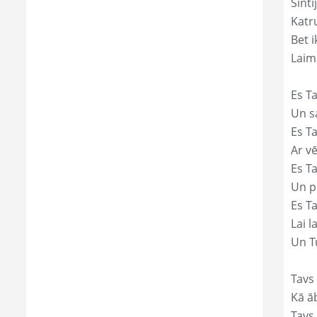
Sinti
Katr
Bet i
Laim
Es Ta
Un s
Es T
Ar vē
Es T
Un p
Es T
Lai l
Un Tu
Tavs 
Kā āb
Tavs 