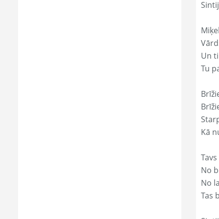
Sinti
Miķe
Vārds
Un ti
Tu p
Brīži
Brīži
Star
Kā nu
Tavs
No bē
No l
Tas 