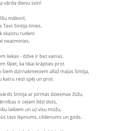
ja vārda dienu svin!
līšu mākonī,
 Tavs Sintija tinies,
k skaistu rudeni
at neatminies.
em liekas - dzīve ir bez vainas,
em šķiet, ka tikai krāpties prot.
p šiem dzirnakmeņiem allaž maļas Sintija,
 katru reizi spēj un prot.
 vārds Sintija ar pirmās dziesmas žūžu,
rnības ir ceļam līdzi dots,
aiku laikiem un uz visu mūžu,
būs tavs lepnums, cildenums un gods.