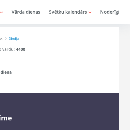
Vārda dienas
Svētku kalendārs
Noderīgi
Sintija
as
šo vārdu:
4400
 diena
īme