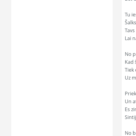
Tu ie
Šalk
Tavs
Lai 
No p
Kad š
Tiek
Uz m
Prie
Un a
Es zi
Sint
No b