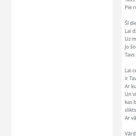
Pie r
Šī di
Lai 
Uz mi
Jo š
Tavs 
Lai c
ir Ta
Ar ku
Un v
kas 
slikts
Ar v
Vārd