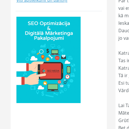
Visi apsveikumi un pantiņi
Par t
vai e
kā m
Ieska
Daud
jo va
Katr
Tas ir
Katr
Tā ir
Esi t
Vārda
Lai T
Māte
Grūtī
Bet 