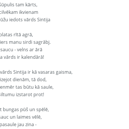
šūpulis tam kārts,
 cilvēkam ikvienam
ūžu iedots vārds Sintija
platas rītā agrā,
ers manu sirdi sagrābj.
 saucu - velns ar ārā
ja vārds ir kalendārā!
vārds Sintija ir kā vasaras gaisma,
izejot dienām, tā dod,
vienmēr tas būtu kā saule,
iltumu izstarot prot!
it bungas pūš un spēlē,
sauc un laimes vēlē,
pasaule jau zina -