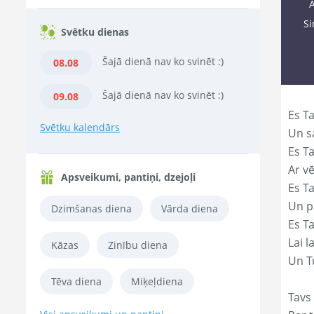
A
Si
Svētku dienas
Šajā dienā nav ko svinēt :)
08.08
Šajā dienā nav ko svinēt :)
09.08
Es Ta
Svētku kalendārs
Un s
Es T
Ar vē
Apsveikumi, pantiņi, dzejoļi
Es T
Un p
Dzimšanas diena
Vārda diena
Es T
Lai l
Kāzas
Zinību diena
Un Tu
Tēva diena
Miķeļdiena
Tavs 