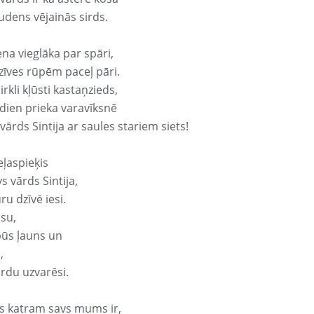
udens vējainās sirds.
ena vieglāka par spāri,
dzīves rūpēm paceļ pāri.
rkli kļūsti kastaņzieds,
odien prieka varavīksnē
vārds Sintija ar saules stariem siets!
eļaspieķis
vs vārds Sintija,
ru dzīvē iesi.
isu,
būs ļauns un
,
ārdu uzvarēsi.
s katram savs mums ir,