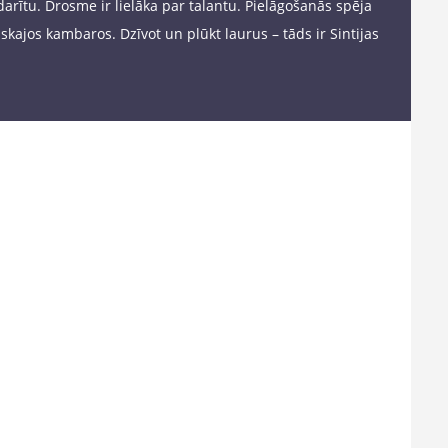
arītu. Drosme ir lielāka par talantu. Pielāgošanās spēja
skajos kambaros. Dzīvot un plūkt laurus – tāds ir Sintijas