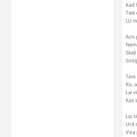
Kad 
Tiek
Uz m
Acis 
Nemi
Skaļi
Sinti
Tavs 
Ko, a
Lai 
Kas s
Lai s
Urā 
Visa 