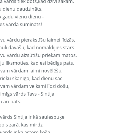
ja vārds tiek dots,kad dzīvi sākam,
u dienu daudzināts.
k gadu vienu dienu -
es vārdā sumināts!
vu vārdu pierakstīšu laimei līdzās,
auli dāvāšu, kad nomaldījies stars.
avu vārdu aizsūtīšu priekam matos,
ju līksmoties, kad esi bēdīgs pats.
avam vārdam laimi novēlēšu,
rieku skanīgo, kad dienu sāc.
avam vārdam veiksmi līdzi došu,
aimīgs vārds Tavs - Sintija
 arī pats.
vārds Sintija ir kā saulespuķe,
ols zarā, kas mirdz.
vārds ir kā astere koša