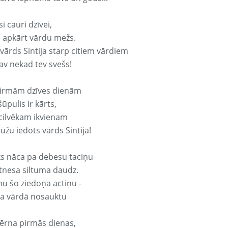
si cauri dzīvei,
s apkārt vārdu mežs.
 vārds Sintija starp citiem vārdiem
nav nekad tev svešs!
irmām dzīves dienām
ūpulis ir kārts,
 cilvēkam ikvienam
ūžu iedots vārds Sintija!
ks nāca pa debesu taciņu
tnesa siltuma daudz.
nu šo ziedoņa actiņu -
ija vārdā nosauktu
ērna pirmās dienas,