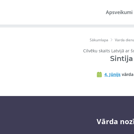
Apsveikumi
Sākumlapa
Varda dien
Cilvēku skaits Latvijā ar 
Sintija
4. Jūnijs
vārda
Vārda noz