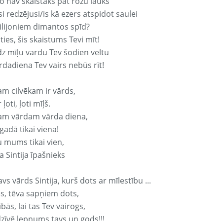
o nav skaistāks pat rozu lauks
si redzējusi/is kā ezers atspidot saulei
ilijoniem dimantos spīd?
ties, šis skaistums Tevi mīt!
z mīļu vardu Tev šodien veltu
rdadiena Tev vairs nebūs rīt!
am cilvēkam ir vārds,
 ļoti, ļoti mīļš.
am vārdam vārda diena,
 gadā tikai viena!
u mums tikai vien,
 Sintija īpašnieks
avs vārds Sintija, kurš dots ar mīlestību ...
s, tēva sapņiem dots,
bās, lai tas Tev vairogs,
dzīvē lepnums tavs un gods!!!