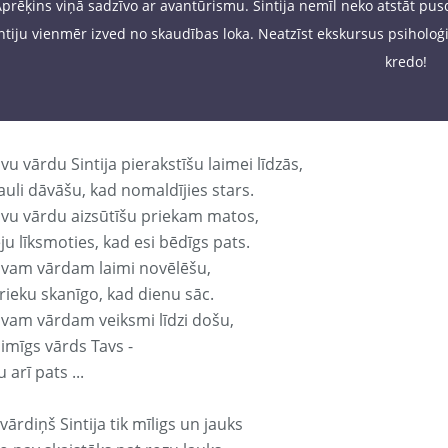
prēķins viņā sadzīvo ar avantūrismu. Sintija nemīl neko atstāt pusd
ntiju vienmēr izved no skaudības loka. Neatzīst ekskursus psiholoģi
kredo!
vu vārdu Sintija pierakstīšu laimei līdzās,
auli dāvāšu, kad nomaldījies stars.
avu vārdu aizsūtīšu priekam matos,
ju līksmoties, kad esi bēdīgs pats.
avam vārdam laimi novēlēšu,
rieku skanīgo, kad dienu sāc.
avam vārdam veiksmi līdzi došu,
aimīgs vārds Tavs -
 arī pats ...
vārdiņš Sintija tik mīligs un jauks