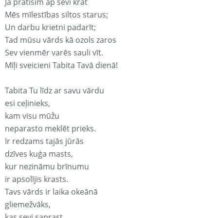
Ja pratīsim ap sevi krāt
Mēs mīlestības siltos starus;
Un darbu krietni padarīt;
Tad mūsu vārds kā ozols zaros
Sev vienmēr varēs sauli vīt.
Mīļi sveicieni Tabita Tavā dienā!
Tabita Tu līdz ar savu vārdu
esi ceļinieks,
kam visu mūžu
neparasto meklēt prieks.
Ir redzams tajās jūrās
dzīves kuģa masts,
kur nezināmu brīnumu
ir apsolījis krasts.
Tavs vārds ir laika okeānā
gliemežvāks,
kas sevi saprast