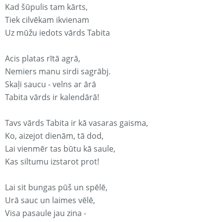
Kad šūpulis tam kārts,
Tiek cilvēkam ikvienam
Uz mūžu iedots vārds Tabita
Acis platas rītā agrā,
Nemiers manu sirdi sagrābj.
Skaļi saucu - velns ar ārā
Tabita vārds ir kalendārā!
Tavs vārds Tabita ir kā vasaras gaisma,
Ko, aizejot dienām, tā dod,
Lai vienmēr tas būtu kā saule,
Kas siltumu izstarot prot!
Lai sit bungas pūš un spēlē,
Urā sauc un laimes vēlē,
Visa pasaule jau zina -