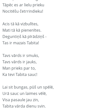
Tāpēc es ar lielu prieku
Nocitēšu četrrindieku!
Acis tā kā vizbulītes,
Mati tā kā pienenītes.
Deguntiņš kā pīrādziņš -
Tas ir mazais Tabita!
Tavs vārds ir smuks,
Tavs vārds ir jauks,
Man prieks par to,
Ka tevi Tabita sauc!
Lai sit bungas, pūš un spēlē,
Urā sauc un laimes vēlē,
Visa pasaule jau zin,
Tabita vārda dienu svin.