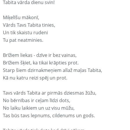
Tabita vārda dienu svin!
Miķelīšu mākonī,
Vārds Tavs Tabita tinies,
Un tik skaistu rudeni
Tu pat neatminies.
Brīžiem liekas - dzīve ir bez vainas,
Brīžiem šķiet, ka tikai krāpties prot.
Starp šiem dzirnakmeņiem allaž maļas Tabita,
Kā nu katru reizi spēj un prot.
Tavs vārds Tabita ar pirmās dziesmas žūžu,
No bērnības ir ceļam līdzi dots,
No laiku laikiem un uz visu mūžu,
Tas būs tavs lepnums, cildenums un gods.