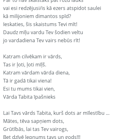
Par to nav skaistāks pat rozu lauks
vai esi redzējusi/is kā ezers atspidot saulei
kā milijoniem dimantos spīd?
Ieskaties, šis skaistums Tevi mīt!
Daudz mīļu vardu Tev šodien veltu
jo vardadiena Tev vairs nebūs rīt!
Katram cilvēkam ir vārds,
Tas ir ļoti, ļoti mīļš.
Katram vārdam vārda diena,
Tā ir gadā tikai viena!
Esi tu mums tikai vien,
Vārda Tabita īpašnieks
Lai Tavs vārds Tabita, kurš dots ar mīlestību ...
Mātes, tēva sapņiem dots,
Grūtībās, lai tas Tev vairogs,
Bet dzīvē lepnums tavs un gods!!!