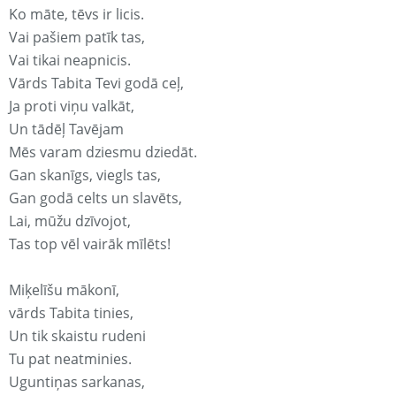
Ko māte, tēvs ir licis.
Vai pašiem patīk tas,
Vai tikai neapnicis.
Vārds Tabita Tevi godā ceļ,
Ja proti viņu valkāt,
Un tādēļ Tavējam
Mēs varam dziesmu dziedāt.
Gan skanīgs, viegls tas,
Gan godā celts un slavēts,
Lai, mūžu dzīvojot,
Tas top vēl vairāk mīlēts!
Miķelīšu mākonī,
vārds Tabita tinies,
Un tik skaistu rudeni
Tu pat neatminies.
Uguntiņas sarkanas,