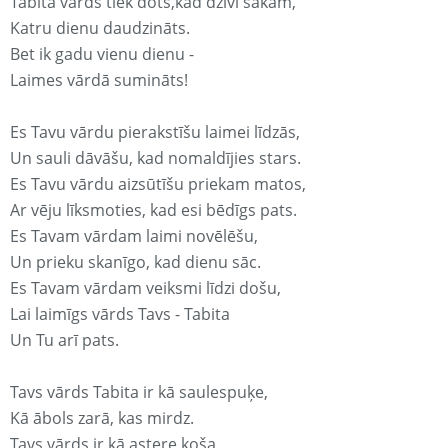
Tabita vārds tiek dots,kad dzīvi sākam,
Katru dienu daudzināts.
Bet ik gadu vienu dienu -
Laimes vārdā sumināts!
Es Tavu vārdu pierakstīšu laimei līdzās,
Un sauli dāvāšu, kad nomaldījies stars.
Es Tavu vārdu aizsūtīšu priekam matos,
Ar vēju līksmoties, kad esi bēdīgs pats.
Es Tavam vārdam laimi novēlēšu,
Un prieku skanīgo, kad dienu sāc.
Es Tavam vārdam veiksmi līdzi došu,
Lai laimīgs vārds Tavs - Tabita
Un Tu arī pats.
Tavs vārds Tabita ir kā saulespuķe,
Kā ābols zarā, kas mirdz.
Tavs vārds ir kā astere koša