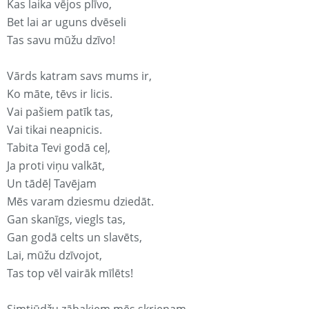
Kas laika vējos plīvo,
Bet lai ar uguns dvēseli
Tas savu mūžu dzīvo!
Vārds katram savs mums ir,
Ko māte, tēvs ir licis.
Vai pašiem patīk tas,
Vai tikai neapnicis.
Tabita Tevi godā ceļ,
Ja proti viņu valkāt,
Un tādēļ Tavējam
Mēs varam dziesmu dziedāt.
Gan skanīgs, viegls tas,
Gan godā celts un slavēts,
Lai, mūžu dzīvojot,
Tas top vēl vairāk mīlēts!