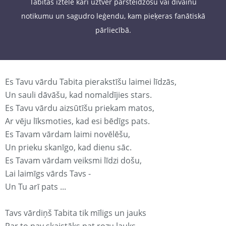
Tabitas iztēle kāri uztver pārsteidzošu vai dīvainu
notikumu un sagudro leģendu, kam pieķeras fanātiskā
pārliecībā.
Es Tavu vārdu Tabita pierakstīšu laimei līdzās,
Un sauli dāvāšu, kad nomaldījies stars.
Es Tavu vārdu aizsūtīšu priekam matos,
Ar vēju līksmoties, kad esi bēdīgs pats.
Es Tavam vārdam laimi novēlēšu,
Un prieku skanīgo, kad dienu sāc.
Es Tavam vārdam veiksmi līdzi došu,
Lai laimīgs vārds Tavs -
Un Tu arī pats ...
Tavs vārdiņš Tabita tik mīligs un jauks