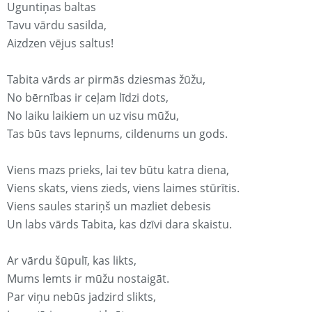
Uguntiņas baltas
Tavu vārdu sasilda,
Aizdzen vējus saltus!
Tabita vārds ar pirmās dziesmas žūžu,
No bērnības ir ceļam līdzi dots,
No laiku laikiem un uz visu mūžu,
Tas būs tavs lepnums, cildenums un gods.
Viens mazs prieks, lai tev būtu katra diena,
Viens skats, viens zieds, viens laimes stūrītis.
Viens saules stariņš un mazliet debesis
Un labs vārds Tabita, kas dzīvi dara skaistu.
Ar vārdu šūpulī, kas likts,
Mums lemts ir mūžu nostaigāt.
Par viņu nebūs jadzird slikts,