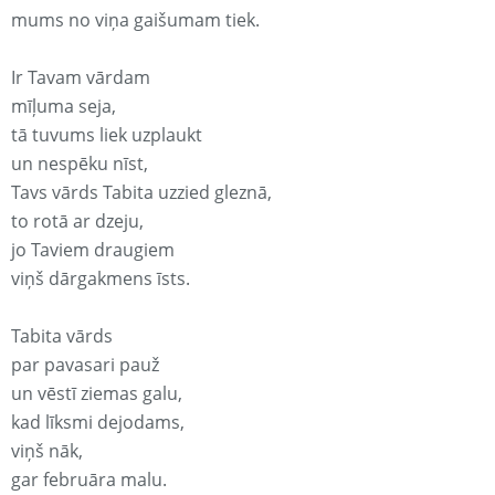
mums no viņa gaišumam tiek.
Ir Tavam vārdam
mīļuma seja,
tā tuvums liek uzplaukt
un nespēku nīst,
Tavs vārds Tabita uzzied gleznā,
to rotā ar dzeju,
jo Taviem draugiem
viņš dārgakmens īsts.
Tabita vārds
par pavasari pauž
un vēstī ziemas galu,
kad līksmi dejodams,
viņš nāk,
gar februāra malu.