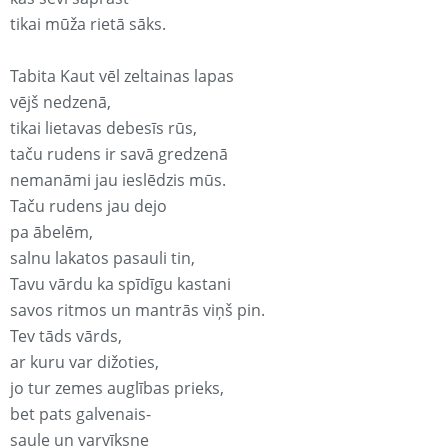
tikai mūža rietā sāks.
Tabita Kaut vēl zeltainas lapas
vējš nedzenā,
tikai lietavas debesīs rūs,
taču rudens ir savā gredzenā
nemanāmi jau ieslēdzis mūs.
Taču rudens jau dejo
pa ābelēm,
salnu lakatos pasauli tin,
Tavu vārdu ka spīdīgu kastani
savos ritmos un mantrās viņš pin.
Tev tāds vārds,
ar kuru var dižoties,
jo tur zemes auglības prieks,
bet pats galvenais-
saule un varvīksne