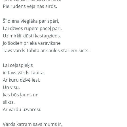
Pie rudens vējainās sirds.
Šī diena vieglāka par spāri,
Lai dzīves rūpēm paceļ pāri.
Uz mirkli kļūsti kastaņzieds,
Jo šodien prieka varavīksnē
Tavs vārds Tabita ar saules stariem siets!
Lai ceļaspieķis
ir Tavs vārds Tabita,
Ar kuru dzīvē iesi.
Un visu,
kas būs ļauns un
slikts,
Ar vārdu uzvarēsi.
Vārds katram savs mums ir,