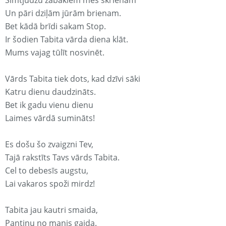
Simtjūdžu zābakiem mēs skrienam
Un pāri dziļām jūrām brienam.
Bet kādā brīdi sakam Stop.
Ir šodien Tabita vārda diena klāt.
Mums vajag tūlīt nosvinēt.
Vārds Tabita tiek dots, kad dzīvi sāki
Katru dienu daudzināts.
Bet ik gadu vienu dienu
Laimes vārdā sumināts!
Es došu šo zvaigzni Tev,
Tajā rakstīts Tavs vārds Tabita.
Cel to debesīs augstu,
Lai vakaros spoži mirdz!
Tabita jau kautri smaida,
Pantiņu no manis gaida.