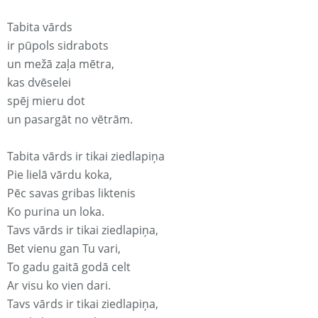
Tabita vārds
ir pūpols sidrabots
un mežā zaļa mētra,
kas dvēselei
spēj mieru dot
un pasargāt no vētrām.
Tabita vārds ir tikai ziedlapiņa
Pie lielā vārdu koka,
Pēc savas gribas liktenis
Ko purina un loka.
Tavs vārds ir tikai ziedlapiņa,
Bet vienu gan Tu vari,
To gadu gaitā godā celt
Ar visu ko vien dari.
Tavs vārds ir tikai ziedlapiņa,