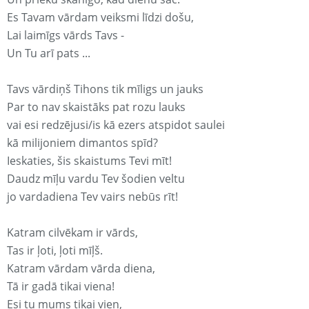
Es Tavam vārdam veiksmi līdzi došu,
Lai laimīgs vārds Tavs -
Un Tu arī pats ...
Tavs vārdiņš Tihons tik mīligs un jauks
Par to nav skaistāks pat rozu lauks
vai esi redzējusi/is kā ezers atspidot saulei
kā milijoniem dimantos spīd?
Ieskaties, šis skaistums Tevi mīt!
Daudz mīļu vardu Tev šodien veltu
jo vardadiena Tev vairs nebūs rīt!
Katram cilvēkam ir vārds,
Tas ir ļoti, ļoti mīļš.
Katram vārdam vārda diena,
Tā ir gadā tikai viena!
Esi tu mums tikai vien,