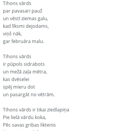
Tihons vārds
par pavasari pauž
un vēstī ziemas galu,
kad līksmi dejodams,
viņš nāk,
gar februāra malu.
Tihons vārds
ir pūpols sidrabots
un mežā zaļa mētra,
kas dvēselei
spēj mieru dot
un pasargāt no vētrām.
Tihons vārds ir tikai ziedlapiņa
Pie lielā vārdu koka,
Pēc savas gribas liktenis