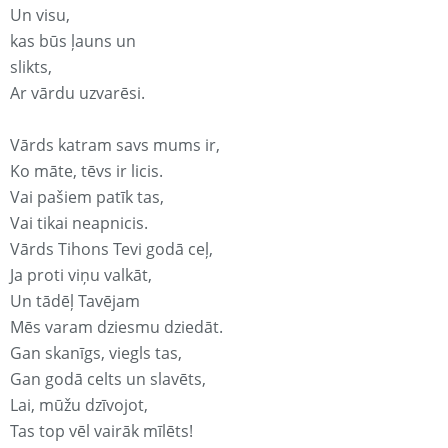
Un visu,
kas būs ļauns un
slikts,
Ar vārdu uzvarēsi.
Vārds katram savs mums ir,
Ko māte, tēvs ir licis.
Vai pašiem patīk tas,
Vai tikai neapnicis.
Vārds Tihons Tevi godā ceļ,
Ja proti viņu valkāt,
Un tādēļ Tavējam
Mēs varam dziesmu dziedāt.
Gan skanīgs, viegls tas,
Gan godā celts un slavēts,
Lai, mūžu dzīvojot,
Tas top vēl vairāk mīlēts!