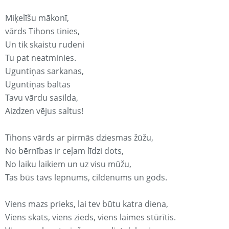
Miķelīšu mākonī,
vārds Tihons tinies,
Un tik skaistu rudeni
Tu pat neatminies.
Uguntiņas sarkanas,
Uguntiņas baltas
Tavu vārdu sasilda,
Aizdzen vējus saltus!
Tihons vārds ar pirmās dziesmas žūžu,
No bērnības ir ceļam līdzi dots,
No laiku laikiem un uz visu mūžu,
Tas būs tavs lepnums, cildenums un gods.
Viens mazs prieks, lai tev būtu katra diena,
Viens skats, viens zieds, viens laimes stūrītis.