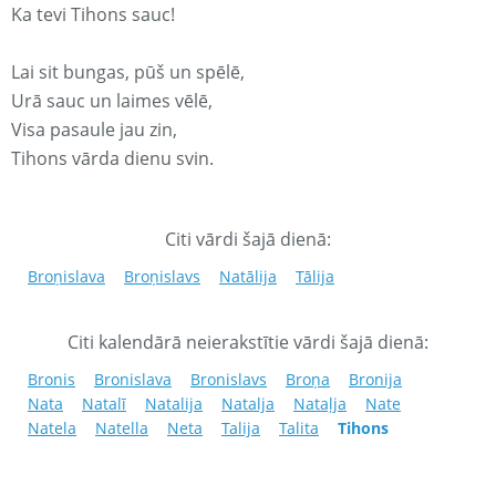
Ka tevi Tihons sauc!
Lai sit bungas, pūš un spēlē,
Urā sauc un laimes vēlē,
Visa pasaule jau zin,
Tihons vārda dienu svin.
Citi vārdi šajā dienā:
Broņislava
Broņislavs
Natālija
Tālija
Citi kalendārā neierakstītie vārdi šajā dienā:
Bronis
Bronislava
Bronislavs
Broņa
Bronija
Nata
Natalī
Natalija
Natalja
Nataļja
Nate
Natela
Natella
Neta
Talija
Talita
Tihons