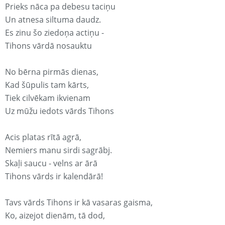
Prieks nāca pa debesu taciņu
Un atnesa siltuma daudz.
Es zinu šo ziedoņa actiņu -
Tihons vārdā nosauktu
No bērna pirmās dienas,
Kad šūpulis tam kārts,
Tiek cilvēkam ikvienam
Uz mūžu iedots vārds Tihons
Acis platas rītā agrā,
Nemiers manu sirdi sagrābj.
Skaļi saucu - velns ar ārā
Tihons vārds ir kalendārā!
Tavs vārds Tihons ir kā vasaras gaisma,
Ko, aizejot dienām, tā dod,