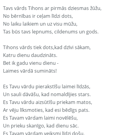
Tavs vārds Tihons ar pirmās dziesmas žūžu,
No bērnības ir ceļam līdzi dots,
No laiku laikiem un uz visu mūžu,
Tas būs tavs lepnums, cildenums un gods.
Tihons vārds tiek dots,kad dzīvi sākam,
Katru dienu daudzināts.
Bet ik gadu vienu dienu -
Laimes vārdā sumināts!
Es Tavu vārdu pierakstīšu laimei līdzās,
Un sauli dāvāšu, kad nomaldījies stars.
Es Tavu vārdu aizsūtīšu priekam matos,
Ar vēju līksmoties, kad esi bēdīgs pats.
Es Tavam vārdam laimi novēlēšu,
Un prieku skanīgo, kad dienu sāc.
Es Tavam vārdam veiksmi līdzi došu,