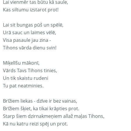
Lai vienmēr tas būtu kā saule,
Kas siltumu izstarot prot!
Lai sit bungas pūš un spēlē,
Urā sauc un laimes vēlē,
Visa pasaule jau zina -
Tihons vārda dienu svin!
Miķelīšu mākonī,
Vārds Tavs Tihons tinies,
Un tik skaistu rudeni
Tu pat neatminies.
Brīžiem liekas - dzīve ir bez vainas,
Brīžiem šķiet, ka tikai krāpties prot.
Starp šiem dzirnakmeņiem allaž maļas Tihons,
Kā nu katru reizi spēj un prot.