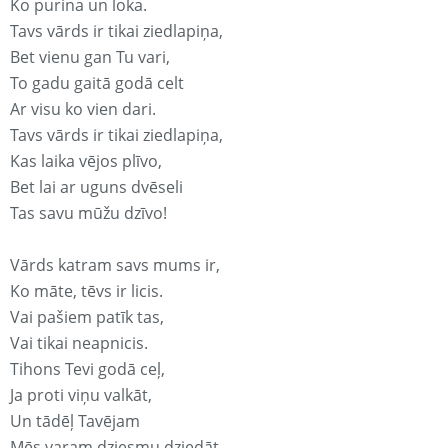
Ko purina un loka.
Tavs vārds ir tikai ziedlapiņa,
Bet vienu gan Tu vari,
To gadu gaitā godā celt
Ar visu ko vien dari.
Tavs vārds ir tikai ziedlapiņa,
Kas laika vējos plīvo,
Bet lai ar uguns dvēseli
Tas savu mūžu dzīvo!
Vārds katram savs mums ir,
Ko māte, tēvs ir licis.
Vai pašiem patīk tas,
Vai tikai neapnicis.
Tihons Tevi godā ceļ,
Ja proti viņu valkāt,
Un tādēļ Tavējam
Mēs varam dziesmu dziedāt.