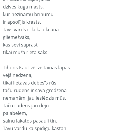
dzīves kuģa masts,
kur nezināmu brīnumu
ir apsolījis krasts.
Tavs vārds ir laika okeānā
gliemežvāks,
kas sevi saprast
tikai mūža rietā sāks.
Tihons Kaut vēl zeltainas lapas
vējš nedzenā,
tikai lietavas debesīs rūs,
taču rudens ir savā gredzenā
nemanāmi jau ieslēdzis mūs.
Taču rudens jau dejo
pa ābelēm,
salnu lakatos pasauli tin,
Tavu vārdu ka spīdīgu kastani