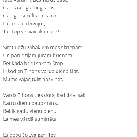
Gan skanīgs, viegls tas,
Gan godā celts un slavēts,
Lai, mūžu dzīvojot,
Tas top vēl vairāk mīlēts!
Simtjūdžu zābakiem mēs skrienam
Un pāri dziļām jūrām brienam.
Bet kādā brīdi sakam Stop.
Ir šodien Tihons vārda diena klāt.
Mums vajag tūlīt nosvinēt.
Vārds Tihons tiek dots, kad dzīvi sāki
Katru dienu daudzināts.
Bet ik gadu vienu dienu
Laimes vārdā sumināts!
Es došu šo zvaigzni Tev,