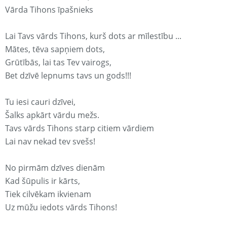
Vārda Tihons īpašnieks
Lai Tavs vārds Tihons, kurš dots ar mīlestību ...
Mātes, tēva sapņiem dots,
Grūtībās, lai tas Tev vairogs,
Bet dzīvē lepnums tavs un gods!!!
Tu iesi cauri dzīvei,
Šalks apkārt vārdu mežs.
Tavs vārds Tihons starp citiem vārdiem
Lai nav nekad tev svešs!
No pirmām dzīves dienām
Kad šūpulis ir kārts,
Tiek cilvēkam ikvienam
Uz mūžu iedots vārds Tihons!