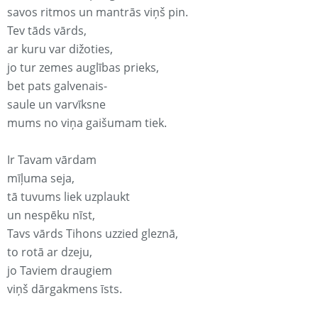
savos ritmos un mantrās viņš pin.
Tev tāds vārds,
ar kuru var dižoties,
jo tur zemes auglības prieks,
bet pats galvenais-
saule un varvīksne
mums no viņa gaišumam tiek.
Ir Tavam vārdam
mīļuma seja,
tā tuvums liek uzplaukt
un nespēku nīst,
Tavs vārds Tihons uzzied gleznā,
to rotā ar dzeju,
jo Taviem draugiem
viņš dārgakmens īsts.