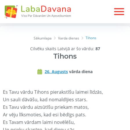
Tihons
Sākumlapa
Varda dienas
Cilvēku skaits Latvijā ar šo vārdu:
87
Tihons
26. Augusts
vārda diena
Es Tavu vārdu Tihons pierakstīšu laimei līdzās,
Un sauli dāvāšu, kad nomaldījies stars.
Es Tavu vārdu aizsūtīšu priekam matos,
Ar vēju līksmoties, kad esi bēdīgs pats.
Es Tavam vārdam laimi novēlēšu,
Un prieku skanīgo, kad dienu sāc.