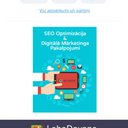
Visi apsveikumi un pantiņi