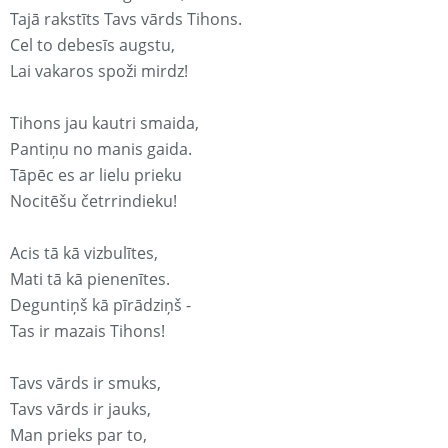
Tajā rakstīts Tavs vārds Tihons.
Cel to debesīs augstu,
Lai vakaros spoži mirdz!
Tihons jau kautri smaida,
Pantiņu no manis gaida.
Tāpēc es ar lielu prieku
Nocitēšu četrrindieku!
Acis tā kā vizbulītes,
Mati tā kā pienenītes.
Deguntiņš kā pīrādziņš -
Tas ir mazais Tihons!
Tavs vārds ir smuks,
Tavs vārds ir jauks,
Man prieks par to,