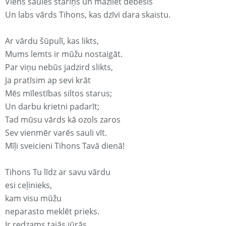
Viens saules stariņš un mazliet debesis
Un labs vārds Tihons, kas dzīvi dara skaistu.
Ar vārdu šūpulī, kas likts,
Mums lemts ir mūžu nostaigāt.
Par viņu nebūs jadzird slikts,
Ja pratīsim ap sevi krāt
Mēs mīlestības siltos starus;
Un darbu krietni padarīt;
Tad mūsu vārds kā ozols zaros
Sev vienmēr varēs sauli vīt.
Mīļi sveicieni Tihons Tavā dienā!
Tihons Tu līdz ar savu vārdu
esi ceļinieks,
kam visu mūžu
neparasto meklēt prieks.
Ir redzams tajās jūrās