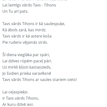
Lai laimīgs vārds Tavs - Tihons
Un Tu arī pats.
Tavs vārds Tihons ir kā saulespuķe,
Kā ābols zarā, kas mirdz.
Tavs vārds ir kā astere koša
Pie rudens vējainās sirds.
Šī diena vieglāka par spāri,
Lai dzīves rūpēm paceļ pāri.
Uz mirkli kļūsti kastaņzieds,
Jo šodien prieka varavīksnē
Tavs vārds Tihons ar saules stariem siets!
Lai ceļaspieķis
ir Tavs vārds Tihons,
Ar kuru dzīvē iesi.