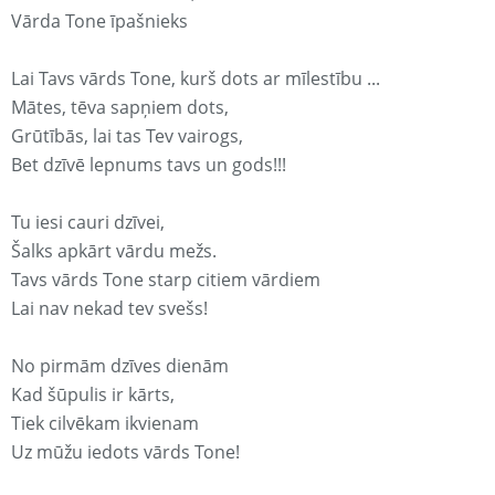
Vārda Tone īpašnieks
Lai Tavs vārds Tone, kurš dots ar mīlestību ...
Mātes, tēva sapņiem dots,
Grūtībās, lai tas Tev vairogs,
Bet dzīvē lepnums tavs un gods!!!
Tu iesi cauri dzīvei,
Šalks apkārt vārdu mežs.
Tavs vārds Tone starp citiem vārdiem
Lai nav nekad tev svešs!
No pirmām dzīves dienām
Kad šūpulis ir kārts,
Tiek cilvēkam ikvienam
Uz mūžu iedots vārds Tone!