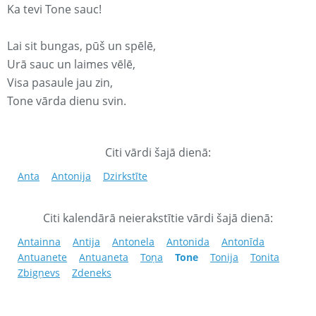
Ka tevi Tone sauc!
Lai sit bungas, pūš un spēlē,
Urā sauc un laimes vēlē,
Visa pasaule jau zin,
Tone vārda dienu svin.
Citi vārdi šajā dienā:
Anta
Antonija
Dzirkstīte
Citi kalendārā neierakstītie vārdi šajā dienā:
Antainna
Antija
Antonela
Antonida
Antonīda
Antuanete
Antuaneta
Toņa
Tone
Tonija
Tonita
Zbigņevs
Zdeneks