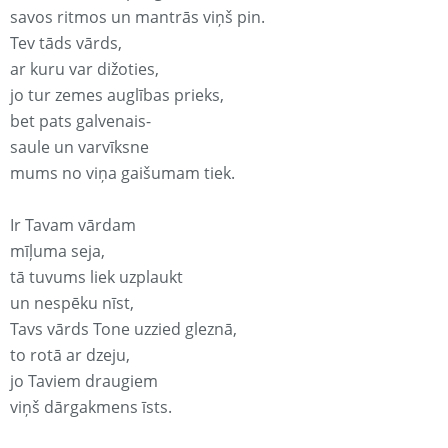
savos ritmos un mantrās viņš pin.
Tev tāds vārds,
ar kuru var dižoties,
jo tur zemes auglības prieks,
bet pats galvenais-
saule un varvīksne
mums no viņa gaišumam tiek.
Ir Tavam vārdam
mīļuma seja,
tā tuvums liek uzplaukt
un nespēku nīst,
Tavs vārds Tone uzzied gleznā,
to rotā ar dzeju,
jo Taviem draugiem
viņš dārgakmens īsts.