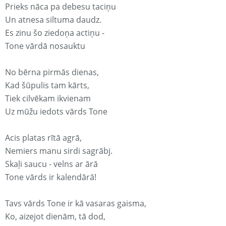
Prieks nāca pa debesu taciņu
Un atnesa siltuma daudz.
Es zinu šo ziedoņa actiņu -
Tone vārdā nosauktu
No bērna pirmās dienas,
Kad šūpulis tam kārts,
Tiek cilvēkam ikvienam
Uz mūžu iedots vārds Tone
Acis platas rītā agrā,
Nemiers manu sirdi sagrābj.
Skaļi saucu - velns ar ārā
Tone vārds ir kalendārā!
Tavs vārds Tone ir kā vasaras gaisma,
Ko, aizejot dienām, tā dod,