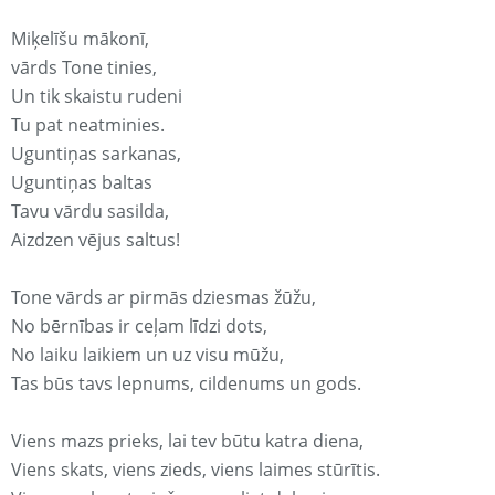
Miķelīšu mākonī,
vārds Tone tinies,
Un tik skaistu rudeni
Tu pat neatminies.
Uguntiņas sarkanas,
Uguntiņas baltas
Tavu vārdu sasilda,
Aizdzen vējus saltus!
Tone vārds ar pirmās dziesmas žūžu,
No bērnības ir ceļam līdzi dots,
No laiku laikiem un uz visu mūžu,
Tas būs tavs lepnums, cildenums un gods.
Viens mazs prieks, lai tev būtu katra diena,
Viens skats, viens zieds, viens laimes stūrītis.