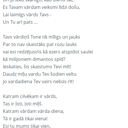
Es Tavam vārdam veiksmi līdzi došu,
Lai laimīgs vārds Tavs -
Un Tu arī pats ...
Tavs vārdiņš Tone tik mīligs un jauks
Par to nav skaistāks pat rozu lauks
vai esi redzējusi/is kā ezers atspidot saulei
kā milijoniem dimantos spīd?
Ieskaties, šis skaistums Tevi mīt!
Daudz mīļu vardu Tev šodien veltu
jo vardadiena Tev vairs nebūs rīt!
Katram cilvēkam ir vārds,
Tas ir ļoti, ļoti mīļš.
Katram vārdam vārda diena,
Tā ir gadā tikai viena!
Esi tu mums tikai vien,