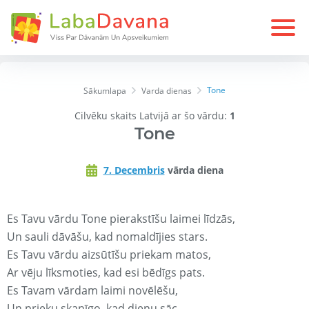
Tone
Sākumlapa
Varda dienas
Cilvēku skaits Latvijā ar šo vārdu:
1
Tone
7. Decembris
vārda diena
Es Tavu vārdu Tone pierakstīšu laimei līdzās,
Un sauli dāvāšu, kad nomaldījies stars.
Es Tavu vārdu aizsūtīšu priekam matos,
Ar vēju līksmoties, kad esi bēdīgs pats.
Es Tavam vārdam laimi novēlēšu,
Un prieku skanīgo, kad dienu sāc.