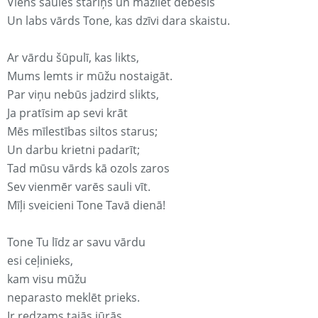
Viens saules stariņš un mazliet debesis
Un labs vārds Tone, kas dzīvi dara skaistu.
Ar vārdu šūpulī, kas likts,
Mums lemts ir mūžu nostaigāt.
Par viņu nebūs jadzird slikts,
Ja pratīsim ap sevi krāt
Mēs mīlestības siltos starus;
Un darbu krietni padarīt;
Tad mūsu vārds kā ozols zaros
Sev vienmēr varēs sauli vīt.
Mīļi sveicieni Tone Tavā dienā!
Tone Tu līdz ar savu vārdu
esi ceļinieks,
kam visu mūžu
neparasto meklēt prieks.
Ir redzams tajās jūrās