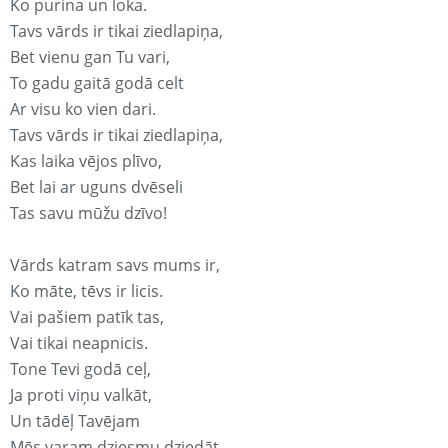
Ko purina un loka.
Tavs vārds ir tikai ziedlapiņa,
Bet vienu gan Tu vari,
To gadu gaitā godā celt
Ar visu ko vien dari.
Tavs vārds ir tikai ziedlapiņa,
Kas laika vējos plīvo,
Bet lai ar uguns dvēseli
Tas savu mūžu dzīvo!
Vārds katram savs mums ir,
Ko māte, tēvs ir licis.
Vai pašiem patīk tas,
Vai tikai neapnicis.
Tone Tevi godā ceļ,
Ja proti viņu valkāt,
Un tādēļ Tavējam
Mēs varam dziesmu dziedāt.