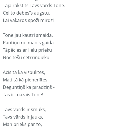
Tajā rakstīts Tavs vārds Tone.
Cel to debesīs augstu,
Lai vakaros spoži mirdz!
Tone jau kautri smaida,
Pantiņu no manis gaida.
Tāpēc es ar lielu prieku
Nocitēšu četrrindieku!
Acis tā kā vizbulītes,
Mati tā kā pienenītes.
Deguntiņš kā pīrādziņš -
Tas ir mazais Tone!
Tavs vārds ir smuks,
Tavs vārds ir jauks,
Man prieks par to,