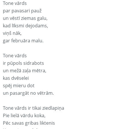
Tone vārds
par pavasari pauž
un vēstī ziemas galu,
kad līksmi dejodams,
viņš nāk,
gar februāra malu.
Tone vārds
ir pūpols sidrabots
un mežā zaļa mētra,
kas dvēselei
spēj mieru dot
un pasargāt no vētrām.
Tone vārds ir tikai ziedlapiņa
Pie lielā vārdu koka,
Pēc savas gribas liktenis