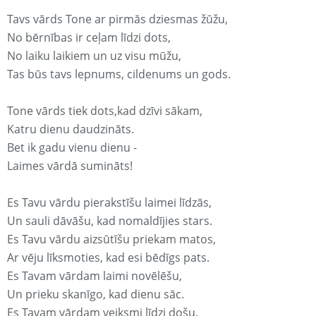
Tavs vārds Tone ar pirmās dziesmas žūžu,
No bērnības ir ceļam līdzi dots,
No laiku laikiem un uz visu mūžu,
Tas būs tavs lepnums, cildenums un gods.
Tone vārds tiek dots,kad dzīvi sākam,
Katru dienu daudzināts.
Bet ik gadu vienu dienu -
Laimes vārdā sumināts!
Es Tavu vārdu pierakstīšu laimei līdzās,
Un sauli dāvāšu, kad nomaldījies stars.
Es Tavu vārdu aizsūtīšu priekam matos,
Ar vēju līksmoties, kad esi bēdīgs pats.
Es Tavam vārdam laimi novēlēšu,
Un prieku skanīgo, kad dienu sāc.
Es Tavam vārdam veiksmi līdzi došu,