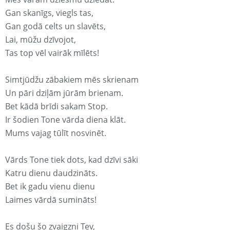
Gan skanīgs, viegls tas,
Gan godā celts un slavēts,
Lai, mūžu dzīvojot,
Tas top vēl vairāk mīlēts!
Simtjūdžu zābakiem mēs skrienam
Un pāri dziļām jūrām brienam.
Bet kādā brīdi sakam Stop.
Ir šodien Tone vārda diena klāt.
Mums vajag tūlīt nosvinēt.
Vārds Tone tiek dots, kad dzīvi sāki
Katru dienu daudzināts.
Bet ik gadu vienu dienu
Laimes vārdā sumināts!
Es došu šo zvaigzni Tev,