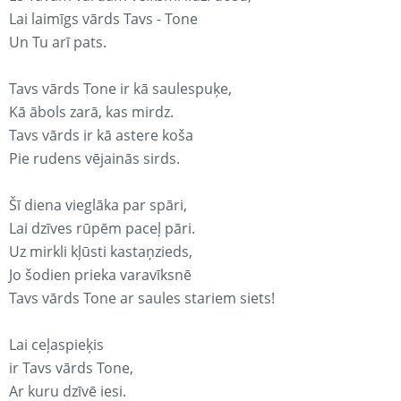
Lai laimīgs vārds Tavs - Tone
Un Tu arī pats.
Tavs vārds Tone ir kā saulespuķe,
Kā ābols zarā, kas mirdz.
Tavs vārds ir kā astere koša
Pie rudens vējainās sirds.
Šī diena vieglāka par spāri,
Lai dzīves rūpēm paceļ pāri.
Uz mirkli kļūsti kastaņzieds,
Jo šodien prieka varavīksnē
Tavs vārds Tone ar saules stariem siets!
Lai ceļaspieķis
ir Tavs vārds Tone,
Ar kuru dzīvē iesi.