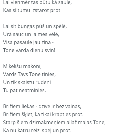
Lai vienmēr tas būtu kā saule,
Kas siltumu izstarot prot!
Lai sit bungas pūš un spēlē,
Urā sauc un laimes vēlē,
Visa pasaule jau zina -
Tone vārda dienu svin!
Miķelīšu mākonī,
Vārds Tavs Tone tinies,
Un tik skaistu rudeni
Tu pat neatminies.
Brīžiem liekas - dzīve ir bez vainas,
Brīžiem šķiet, ka tikai krāpties prot.
Starp šiem dzirnakmeņiem allaž maļas Tone,
Kā nu katru reizi spēj un prot.