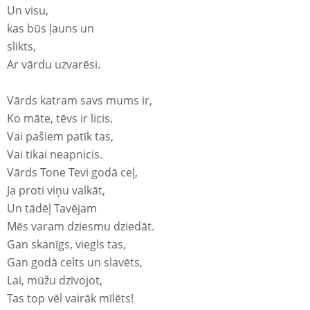
Un visu,
kas būs ļauns un
slikts,
Ar vārdu uzvarēsi.
Vārds katram savs mums ir,
Ko māte, tēvs ir licis.
Vai pašiem patīk tas,
Vai tikai neapnicis.
Vārds Tone Tevi godā ceļ,
Ja proti viņu valkāt,
Un tādēļ Tavējam
Mēs varam dziesmu dziedāt.
Gan skanīgs, viegls tas,
Gan godā celts un slavēts,
Lai, mūžu dzīvojot,
Tas top vēl vairāk mīlēts!