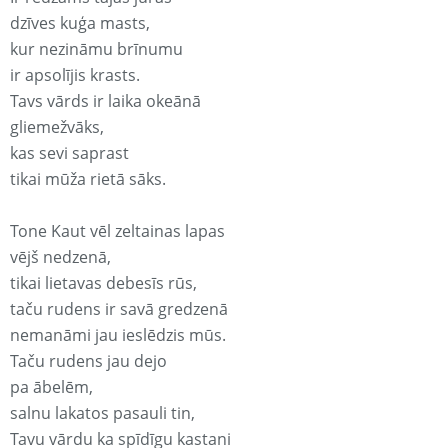
dzīves kuģa masts,
kur nezināmu brīnumu
ir apsolījis krasts.
Tavs vārds ir laika okeānā
gliemežvāks,
kas sevi saprast
tikai mūža rietā sāks.
Tone Kaut vēl zeltainas lapas
vējš nedzenā,
tikai lietavas debesīs rūs,
taču rudens ir savā gredzenā
nemanāmi jau ieslēdzis mūs.
Taču rudens jau dejo
pa ābelēm,
salnu lakatos pasauli tin,
Tavu vārdu ka spīdīgu kastani