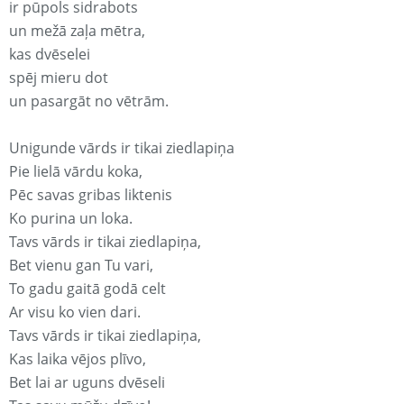
ir pūpols sidrabots
un mežā zaļa mētra,
kas dvēselei
spēj mieru dot
un pasargāt no vētrām.
Unigunde vārds ir tikai ziedlapiņa
Pie lielā vārdu koka,
Pēc savas gribas liktenis
Ko purina un loka.
Tavs vārds ir tikai ziedlapiņa,
Bet vienu gan Tu vari,
To gadu gaitā godā celt
Ar visu ko vien dari.
Tavs vārds ir tikai ziedlapiņa,
Kas laika vējos plīvo,
Bet lai ar uguns dvēseli