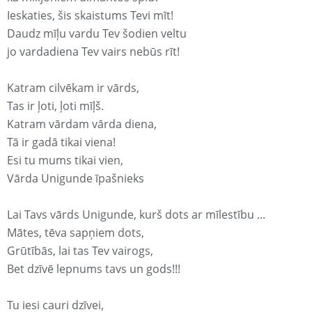
Ieskaties, šis skaistums Tevi mīt!
Daudz mīļu vardu Tev šodien veltu
jo vardadiena Tev vairs nebūs rīt!
Katram cilvēkam ir vārds,
Tas ir ļoti, ļoti mīļš.
Katram vārdam vārda diena,
Tā ir gadā tikai viena!
Esi tu mums tikai vien,
Vārda Unigunde īpašnieks
Lai Tavs vārds Unigunde, kurš dots ar mīlestību ...
Mātes, tēva sapņiem dots,
Grūtībās, lai tas Tev vairogs,
Bet dzīvē lepnums tavs un gods!!!
Tu iesi cauri dzīvei,