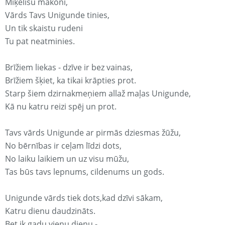
Miķelīšu mākonī,
Vārds Tavs Unigunde tinies,
Un tik skaistu rudeni
Tu pat neatminies.
Brīžiem liekas - dzīve ir bez vainas,
Brīžiem šķiet, ka tikai krāpties prot.
Starp šiem dzirnakmeņiem allaž maļas Unigunde,
Kā nu katru reizi spēj un prot.
Tavs vārds Unigunde ar pirmās dziesmas žūžu,
No bērnības ir ceļam līdzi dots,
No laiku laikiem un uz visu mūžu,
Tas būs tavs lepnums, cildenums un gods.
Unigunde vārds tiek dots,kad dzīvi sākam,
Katru dienu daudzināts.
Bet ik gadu vienu dienu -