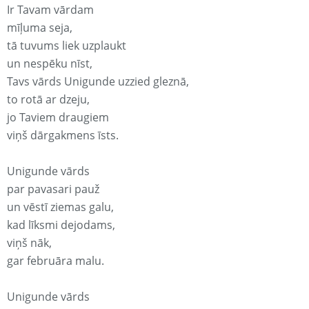
Ir Tavam vārdam
mīļuma seja,
tā tuvums liek uzplaukt
un nespēku nīst,
Tavs vārds Unigunde uzzied gleznā,
to rotā ar dzeju,
jo Taviem draugiem
viņš dārgakmens īsts.
Unigunde vārds
par pavasari pauž
un vēstī ziemas galu,
kad līksmi dejodams,
viņš nāk,
gar februāra malu.
Unigunde vārds