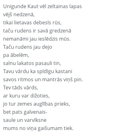
Unigunde Kaut vēl zeltainas lapas
vējš nedzenā,
tikai lietavas debesīs rūs,
taču rudens ir savā gredzenā
nemanāmi jau ieslēdzis mūs.
Taču rudens jau dejo
pa ābelēm,
salnu lakatos pasauli tin,
Tavu vārdu ka spīdīgu kastani
savos ritmos un mantrās viņš pin.
Tev tāds vārds,
ar kuru var dižoties,
jo tur zemes auglības prieks,
bet pats galvenais-
saule un varvīksne
mums no viņa gaišumam tiek.