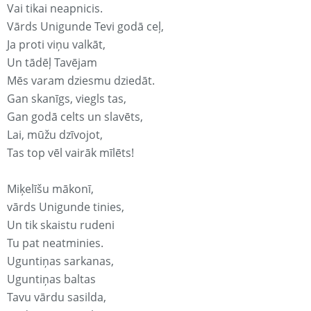
Vai tikai neapnicis.
Vārds Unigunde Tevi godā ceļ,
Ja proti viņu valkāt,
Un tādēļ Tavējam
Mēs varam dziesmu dziedāt.
Gan skanīgs, viegls tas,
Gan godā celts un slavēts,
Lai, mūžu dzīvojot,
Tas top vēl vairāk mīlēts!
Miķelīšu mākonī,
vārds Unigunde tinies,
Un tik skaistu rudeni
Tu pat neatminies.
Uguntiņas sarkanas,
Uguntiņas baltas
Tavu vārdu sasilda,