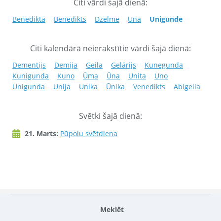
Citi vārdi šajā dienā:
Benedikta
Benedikts
Dzelme
Una
Unigunde
Citi kalendārā neierakstītie vārdi šajā dienā:
Dementijs
Demija
Geila
Gelārijs
Kunegunda
Kunigunda
Kuno
Ūma
Ūna
Unita
Uno
Unigunda
Unija
Unika
Ūnika
Venedikts
Abigeila
Svētki šajā dienā:
21. Marts:
Pūpolu svētdiena
Meklēt