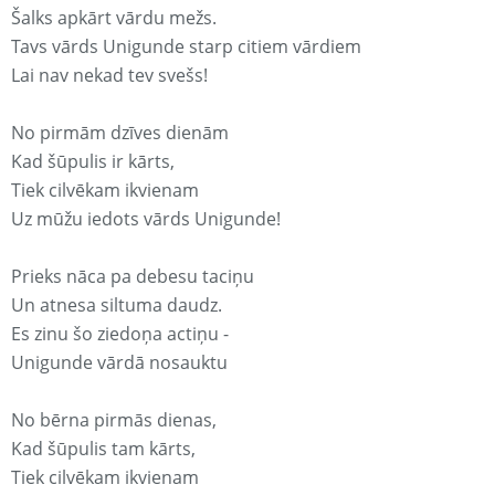
Šalks apkārt vārdu mežs.
Tavs vārds Unigunde starp citiem vārdiem
Lai nav nekad tev svešs!
No pirmām dzīves dienām
Kad šūpulis ir kārts,
Tiek cilvēkam ikvienam
Uz mūžu iedots vārds Unigunde!
Prieks nāca pa debesu taciņu
Un atnesa siltuma daudz.
Es zinu šo ziedoņa actiņu -
Unigunde vārdā nosauktu
No bērna pirmās dienas,
Kad šūpulis tam kārts,
Tiek cilvēkam ikvienam