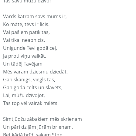
Tas savu mūžu dzīvo!
Vārds katram savs mums ir,
Ko māte, tēvs ir licis.
Vai pašiem patīk tas,
Vai tikai neapnicis.
Unigunde Tevi godā ceļ,
Ja proti viņu valkāt,
Un tādēļ Tavējam
Mēs varam dziesmu dziedāt.
Gan skanīgs, viegls tas,
Gan godā celts un slavēts,
Lai, mūžu dzīvojot,
Tas top vēl vairāk mīlēts!
Simtjūdžu zābakiem mēs skrienam
Un pāri dziļām jūrām brienam.
Bet kādā brīdi sakam Stop.