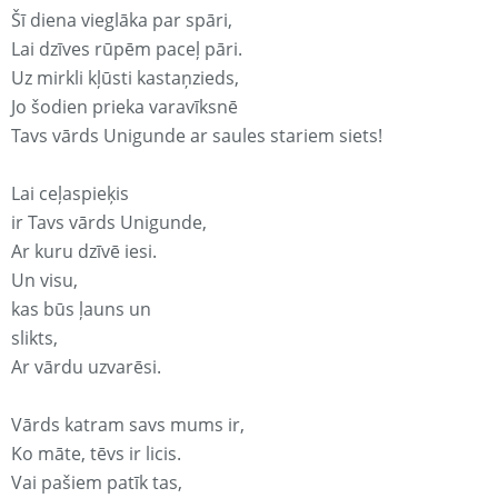
Šī diena vieglāka par spāri,
Lai dzīves rūpēm paceļ pāri.
Uz mirkli kļūsti kastaņzieds,
Jo šodien prieka varavīksnē
Tavs vārds Unigunde ar saules stariem siets!
Lai ceļaspieķis
ir Tavs vārds Unigunde,
Ar kuru dzīvē iesi.
Un visu,
kas būs ļauns un
slikts,
Ar vārdu uzvarēsi.
Vārds katram savs mums ir,
Ko māte, tēvs ir licis.
Vai pašiem patīk tas,