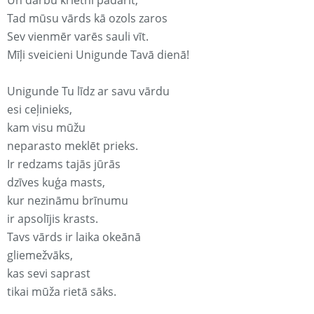
Un darbu krietni padarīt;
Tad mūsu vārds kā ozols zaros
Sev vienmēr varēs sauli vīt.
Mīļi sveicieni Unigunde Tavā dienā!
Unigunde Tu līdz ar savu vārdu
esi ceļinieks,
kam visu mūžu
neparasto meklēt prieks.
Ir redzams tajās jūrās
dzīves kuģa masts,
kur nezināmu brīnumu
ir apsolījis krasts.
Tavs vārds ir laika okeānā
gliemežvāks,
kas sevi saprast
tikai mūža rietā sāks.