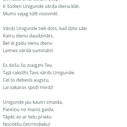
Ir šodien Unigunde vārda diena klāt.
Mums vajag tūlīt nosvinēt.
Vārds Unigunde tiek dots, kad dzīvi sāki
Katru dienu daudzināts.
Bet ik gadu vienu dienu
Laimes vārdā sumināts!
Es došu šo zvaigzni Tev,
Tajā rakstīts Tavs vārds Unigunde.
Cel to debesīs augstu,
Lai vakaros spoži mirdz!
Unigunde jau kautri smaida,
Pantiņu no manis gaida.
Tāpēc es ar lielu prieku
Nocitēšu četrrindieku!