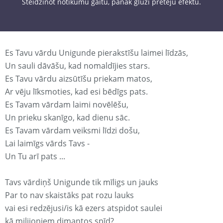
Steidzinot notikumu gaitu, panāk gluži pretēju efektu.
Es Tavu vārdu Unigunde pierakstīšu laimei līdzās,
Un sauli dāvāšu, kad nomaldījies stars.
Es Tavu vārdu aizsūtīšu priekam matos,
Ar vēju līksmoties, kad esi bēdīgs pats.
Es Tavam vārdam laimi novēlēšu,
Un prieku skanīgo, kad dienu sāc.
Es Tavam vārdam veiksmi līdzi došu,
Lai laimīgs vārds Tavs -
Un Tu arī pats ...
Tavs vārdiņš Unigunde tik mīligs un jauks
Par to nav skaistāks pat rozu lauks
vai esi redzējusi/is kā ezers atspidot saulei
kā milijoniem dimantos spīd?