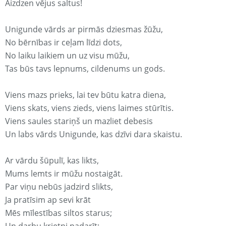
Aizdzen vējus saltus!
Unigunde vārds ar pirmās dziesmas žūžu,
No bērnības ir ceļam līdzi dots,
No laiku laikiem un uz visu mūžu,
Tas būs tavs lepnums, cildenums un gods.
Viens mazs prieks, lai tev būtu katra diena,
Viens skats, viens zieds, viens laimes stūrītis.
Viens saules stariņš un mazliet debesis
Un labs vārds Unigunde, kas dzīvi dara skaistu.
Ar vārdu šūpulī, kas likts,
Mums lemts ir mūžu nostaigāt.
Par viņu nebūs jadzird slikts,
Ja pratīsim ap sevi krāt
Mēs mīlestības siltos starus;