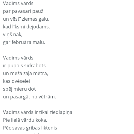
Vadims vārds
par pavasari pauž
un vēstī ziemas galu,
kad līksmi dejodams,
viņš nāk,
gar februāra malu.
Vadims vārds
ir pūpols sidrabots
un mežā zaļa mētra,
kas dvēselei
spēj mieru dot
un pasargāt no vētrām.
Vadims vārds ir tikai ziedlapiņa
Pie lielā vārdu koka,
Pēc savas gribas liktenis