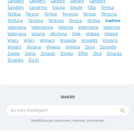
Sandars
Sanders
Sandro
Sandrs
Sandors
Šandors
Sandrino
Siguta
Sigute
Tāla
Teresa
Terēsa
Terese
Terēse
Teresija
Tereze
Terezija
Terēzija
Termija
Terēsija
Tereza
Terēza
Vadims
Valeriana
Valerianna
Valerija
Valerijana
Valerina
Valerjana
Vidaija
Vēsmiņa
Vide
Videga
Vīdega
Vijars
Vijārs
Vilmars
Visvalda
Visvalds
Visvaris
Visvars
Viviana
Viviena
Vivjena
Zena
Zenaida
Zigeta
Zigija
Zinaids
Zinīda
Zīlīte
Zīna
Zinaida
Zinaidis
Žoržs
Meklēt
Meklēšana pēc datumiem, vārdiem, brīvdienām