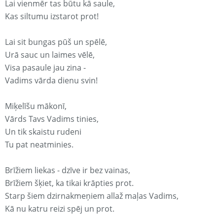
Lai vienmēr tas būtu kā saule,
Kas siltumu izstarot prot!
Lai sit bungas pūš un spēlē,
Urā sauc un laimes vēlē,
Visa pasaule jau zina -
Vadims vārda dienu svin!
Miķelīšu mākonī,
Vārds Tavs Vadims tinies,
Un tik skaistu rudeni
Tu pat neatminies.
Brīžiem liekas - dzīve ir bez vainas,
Brīžiem šķiet, ka tikai krāpties prot.
Starp šiem dzirnakmeņiem allaž maļas Vadims,
Kā nu katru reizi spēj un prot.