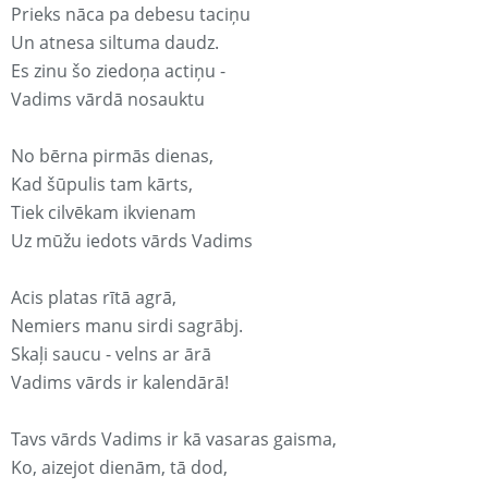
Prieks nāca pa debesu taciņu
Un atnesa siltuma daudz.
Es zinu šo ziedoņa actiņu -
Vadims vārdā nosauktu
No bērna pirmās dienas,
Kad šūpulis tam kārts,
Tiek cilvēkam ikvienam
Uz mūžu iedots vārds Vadims
Acis platas rītā agrā,
Nemiers manu sirdi sagrābj.
Skaļi saucu - velns ar ārā
Vadims vārds ir kalendārā!
Tavs vārds Vadims ir kā vasaras gaisma,
Ko, aizejot dienām, tā dod,