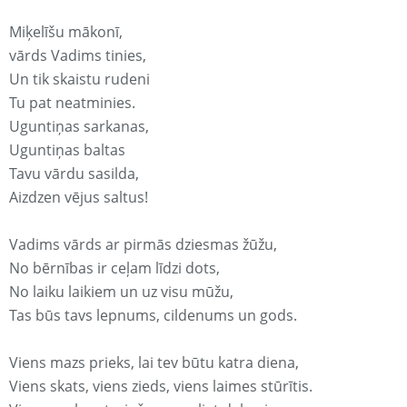
Miķelīšu mākonī,
vārds Vadims tinies,
Un tik skaistu rudeni
Tu pat neatminies.
Uguntiņas sarkanas,
Uguntiņas baltas
Tavu vārdu sasilda,
Aizdzen vējus saltus!
Vadims vārds ar pirmās dziesmas žūžu,
No bērnības ir ceļam līdzi dots,
No laiku laikiem un uz visu mūžu,
Tas būs tavs lepnums, cildenums un gods.
Viens mazs prieks, lai tev būtu katra diena,
Viens skats, viens zieds, viens laimes stūrītis.