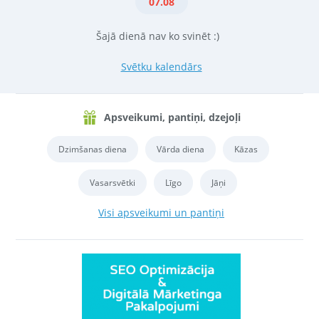
07.08
Šajā dienā nav ko svinēt :)
Svētku kalendārs
Apsveikumi, pantiņi, dzejoļi
Dzimšanas diena
Vārda diena
Kāzas
Vasarsvētki
Līgo
Jāņi
Visi apsveikumi un pantiņi