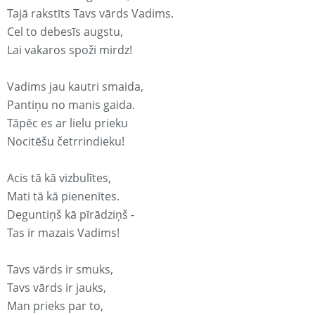
Tajā rakstīts Tavs vārds Vadims.
Cel to debesīs augstu,
Lai vakaros spoži mirdz!
Vadims jau kautri smaida,
Pantiņu no manis gaida.
Tāpēc es ar lielu prieku
Nocitēšu četrrindieku!
Acis tā kā vizbulītes,
Mati tā kā pienenītes.
Deguntiņš kā pīrādziņš -
Tas ir mazais Vadims!
Tavs vārds ir smuks,
Tavs vārds ir jauks,
Man prieks par to,