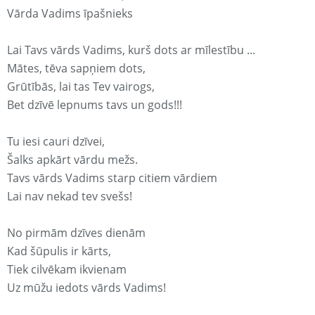
Vārda Vadims īpašnieks
Lai Tavs vārds Vadims, kurš dots ar mīlestību ...
Mātes, tēva sapņiem dots,
Grūtībās, lai tas Tev vairogs,
Bet dzīvē lepnums tavs un gods!!!
Tu iesi cauri dzīvei,
Šalks apkārt vārdu mežs.
Tavs vārds Vadims starp citiem vārdiem
Lai nav nekad tev svešs!
No pirmām dzīves dienām
Kad šūpulis ir kārts,
Tiek cilvēkam ikvienam
Uz mūžu iedots vārds Vadims!