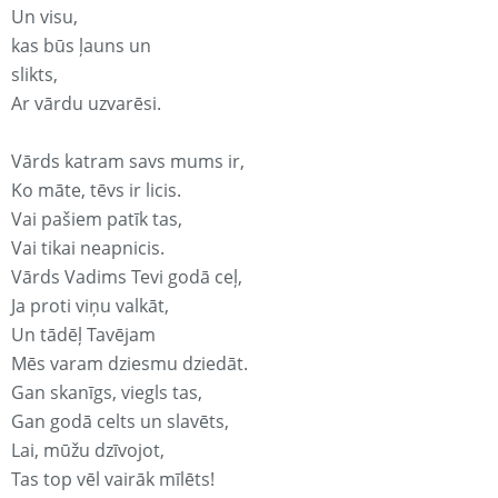
Un visu,
kas būs ļauns un
slikts,
Ar vārdu uzvarēsi.
Vārds katram savs mums ir,
Ko māte, tēvs ir licis.
Vai pašiem patīk tas,
Vai tikai neapnicis.
Vārds Vadims Tevi godā ceļ,
Ja proti viņu valkāt,
Un tādēļ Tavējam
Mēs varam dziesmu dziedāt.
Gan skanīgs, viegls tas,
Gan godā celts un slavēts,
Lai, mūžu dzīvojot,
Tas top vēl vairāk mīlēts!