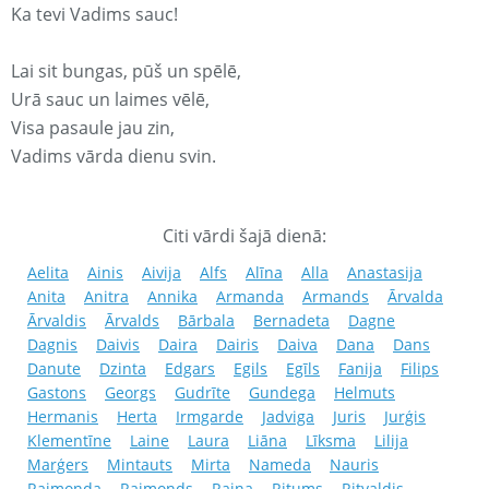
Ka tevi Vadims sauc!
Lai sit bungas, pūš un spēlē,
Urā sauc un laimes vēlē,
Visa pasaule jau zin,
Vadims vārda dienu svin.
Citi vārdi šajā dienā:
Aelita
Ainis
Aivija
Alfs
Alīna
Alla
Anastasija
Anita
Anitra
Annika
Armanda
Armands
Ārvalda
Ārvaldis
Ārvalds
Bārbala
Bernadeta
Dagne
Dagnis
Daivis
Daira
Dairis
Daiva
Dana
Dans
Danute
Dzinta
Edgars
Egils
Egīls
Fanija
Filips
Gastons
Georgs
Gudrīte
Gundega
Helmuts
Hermanis
Herta
Irmgarde
Jadviga
Juris
Jurģis
Klementīne
Laine
Laura
Liāna
Līksma
Lilija
Marģers
Mintauts
Mirta
Nameda
Nauris
Raimonda
Raimonds
Raina
Ritums
Ritvaldis