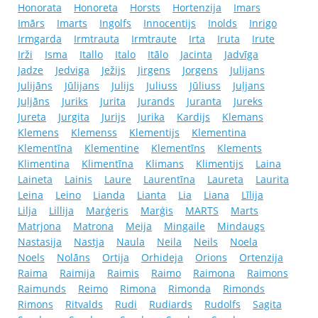
Honorata
Honoreta
Horsts
Hortenzija
Imars
Imārs
Imarts
Ingolfs
Innocentijs
Inolds
Inrigo
Irmgarda
Irmtrauta
Irmtraute
Irta
Iruta
Irute
Irži
Isma
Itallo
Italo
Itālo
Jacinta
Jadvīga
Jadze
Jedviga
Ježijs
Jirgens
Jorgens
Julijans
Julijāns
Jūlijans
Julijs
Juliuss
Jūliuss
Juļjans
Juļjāns
Juriks
Jurita
Jurands
Juranta
Jureks
Jureta
Jurgita
Jurijs
Jurika
Kardijs
Klemans
Klemens
Klemenss
Klementijs
Klementina
Klementīna
Klementine
Klementīns
Klements
Klimentina
Klimentīna
Klimans
Klimentijs
Laina
Laineta
Lainis
Laure
Laurentīna
Laureta
Laurita
Leina
Leino
Lianda
Lianta
Lia
Liana
Līlija
Lilja
Lillija
Marģeris
Marģis
MARTS
Marts
Matrjona
Matrona
Meija
Mingaile
Mindaugs
Nastasija
Nastja
Naula
Neila
Neils
Noela
Noels
Nolāns
Ortija
Orhideja
Orions
Ortenzija
Raima
Raimija
Raimis
Raimo
Raimona
Raimons
Raimunds
Reimo
Rimona
Rimonda
Rimonds
Rimons
Ritvalds
Rudi
Rudiards
Rudolfs
Sagita