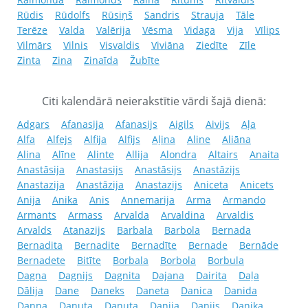
Rūdis
Rūdolfs
Rūsiņš
Sandris
Strauja
Tāle
Terēze
Valda
Valērija
Vēsma
Vidaga
Vija
Vīlips
Vilmārs
Vilnis
Visvaldis
Viviāna
Ziedīte
Zīle
Zinta
Zina
Zinaīda
Žubīte
Citi kalendārā neierakstītie vārdi šajā dienā:
Adgars
Afanasija
Afanasijs
Aigils
Aivijs
Aļa
Alfa
Alfejs
Alfija
Alfijs
Aļina
Aline
Aliāna
Alina
Alīne
Alinte
Allija
Alondra
Altairs
Anaita
Anastāsija
Anastasijs
Anastāsijs
Anastāzijs
Anastazija
Anastāzija
Anastazijs
Aniceta
Anicets
Anija
Anika
Anis
Annemarija
Arma
Armando
Armants
Armass
Arvalda
Arvaldina
Arvaldis
Arvalds
Atanazijs
Barbala
Barbola
Bernada
Bernadita
Bernadite
Bernadīte
Bernade
Bernāde
Bernadete
Bitīte
Borbala
Borbola
Borbula
Dagna
Dagnijs
Dagnita
Dajana
Dairita
Daļa
Dālija
Dane
Daneks
Daneta
Danica
Danida
Danna
Danuta
Daņuta
Danija
Danijs
Danika