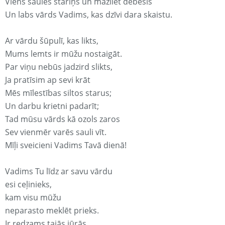
Viens saules stariņš un mazliet debesis
Un labs vārds Vadims, kas dzīvi dara skaistu.
Ar vārdu šūpulī, kas likts,
Mums lemts ir mūžu nostaigāt.
Par viņu nebūs jadzird slikts,
Ja pratīsim ap sevi krāt
Mēs mīlestības siltos starus;
Un darbu krietni padarīt;
Tad mūsu vārds kā ozols zaros
Sev vienmēr varēs sauli vīt.
Mīļi sveicieni Vadims Tavā dienā!
Vadims Tu līdz ar savu vārdu
esi ceļinieks,
kam visu mūžu
neparasto meklēt prieks.
Ir redzams tajās jūrās