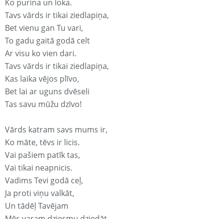
Ko purina un loka.
Tavs vārds ir tikai ziedlapiņa,
Bet vienu gan Tu vari,
To gadu gaitā godā celt
Ar visu ko vien dari.
Tavs vārds ir tikai ziedlapiņa,
Kas laika vējos plīvo,
Bet lai ar uguns dvēseli
Tas savu mūžu dzīvo!
Vārds katram savs mums ir,
Ko māte, tēvs ir licis.
Vai pašiem patīk tas,
Vai tikai neapnicis.
Vadims Tevi godā ceļ,
Ja proti viņu valkāt,
Un tādēļ Tavējam
Mēs varam dziesmu dziedāt.