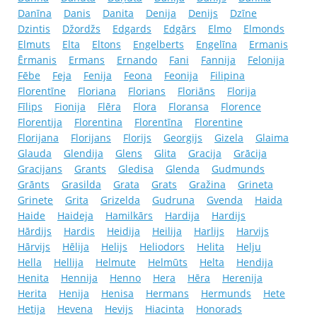
Danīna
Danis
Danita
Denija
Denijs
Dzīne
Dzintis
Džordžs
Edgards
Edgārs
Elmo
Elmonds
Elmuts
Elta
Eltons
Engelberts
Engelīna
Ermanis
Ērmanis
Ermans
Ernando
Fani
Fannija
Felonija
Fēbe
Feja
Fenija
Feona
Feonija
Filipina
Florentīne
Floriana
Florians
Floriāns
Florija
Fīlips
Fionija
Flēra
Flora
Floransa
Florence
Florentija
Florentina
Florentīna
Florentine
Florijana
Florijans
Florijs
Georgijs
Gizela
Glaima
Glauda
Glendija
Glens
Glita
Gracija
Grācija
Gracijans
Grants
Gledisa
Glenda
Gudmunds
Grānts
Grasilda
Grata
Grats
Gražina
Grineta
Grinete
Grita
Grizelda
Gudruna
Gvenda
Haida
Haide
Haideja
Hamilkārs
Hardija
Hardijs
Hārdijs
Hardis
Heidija
Heilija
Harlijs
Harvijs
Hārvijs
Hēlija
Helijs
Heliodors
Helita
Helju
Hella
Hellija
Helmute
Helmūts
Helta
Hendija
Henita
Hennija
Henno
Hera
Hēra
Herenija
Herita
Henija
Henisa
Hermans
Hermunds
Hete
Hetija
Hevena
Hevijs
Hiacinta
Honorads