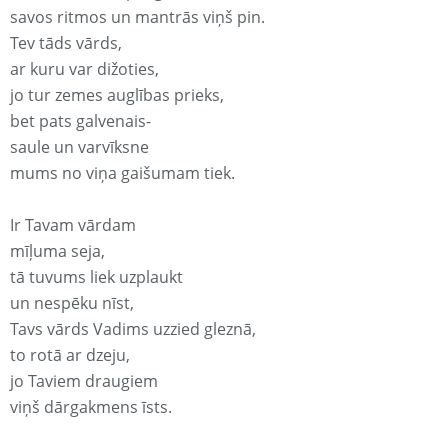
savos ritmos un mantrās viņš pin.
Tev tāds vārds,
ar kuru var dižoties,
jo tur zemes auglības prieks,
bet pats galvenais-
saule un varvīksne
mums no viņa gaišumam tiek.
Ir Tavam vārdam
mīļuma seja,
tā tuvums liek uzplaukt
un nespēku nīst,
Tavs vārds Vadims uzzied gleznā,
to rotā ar dzeju,
jo Taviem draugiem
viņš dārgakmens īsts.