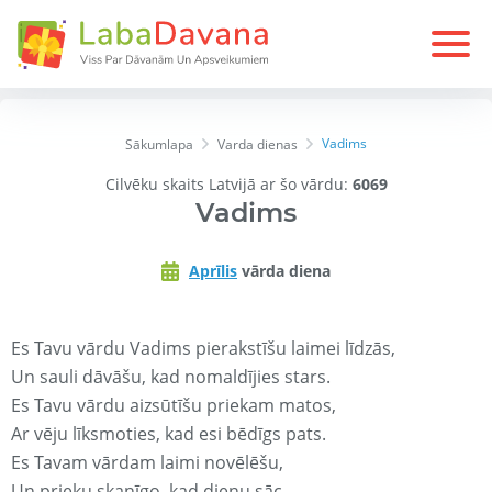
Vadims
Sākumlapa
Varda dienas
Cilvēku skaits Latvijā ar šo vārdu:
6069
Vadims
Aprīlis
vārda diena
Es Tavu vārdu Vadims pierakstīšu laimei līdzās,
Un sauli dāvāšu, kad nomaldījies stars.
Es Tavu vārdu aizsūtīšu priekam matos,
Ar vēju līksmoties, kad esi bēdīgs pats.
Es Tavam vārdam laimi novēlēšu,
Un prieku skanīgo, kad dienu sāc.