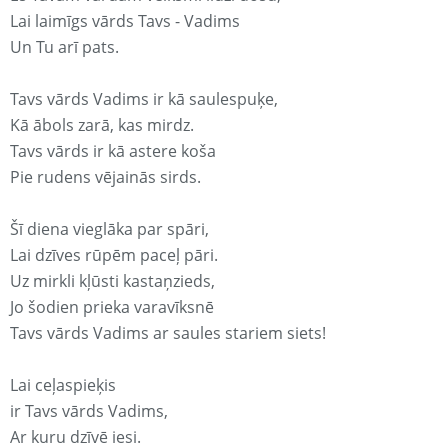
Lai laimīgs vārds Tavs - Vadims
Un Tu arī pats.
Tavs vārds Vadims ir kā saulespuķe,
Kā ābols zarā, kas mirdz.
Tavs vārds ir kā astere koša
Pie rudens vējainās sirds.
Šī diena vieglāka par spāri,
Lai dzīves rūpēm paceļ pāri.
Uz mirkli kļūsti kastaņzieds,
Jo šodien prieka varavīksnē
Tavs vārds Vadims ar saules stariem siets!
Lai ceļaspieķis
ir Tavs vārds Vadims,
Ar kuru dzīvē iesi.