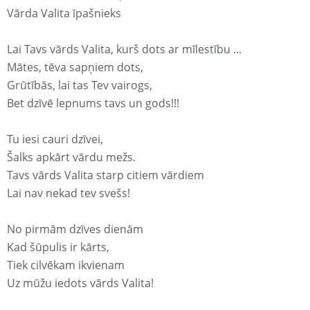
Vārda Valita īpašnieks
Lai Tavs vārds Valita, kurš dots ar mīlestību ...
Mātes, tēva sapņiem dots,
Grūtībās, lai tas Tev vairogs,
Bet dzīvē lepnums tavs un gods!!!
Tu iesi cauri dzīvei,
Šalks apkārt vārdu mežs.
Tavs vārds Valita starp citiem vārdiem
Lai nav nekad tev svešs!
No pirmām dzīves dienām
Kad šūpulis ir kārts,
Tiek cilvēkam ikvienam
Uz mūžu iedots vārds Valita!