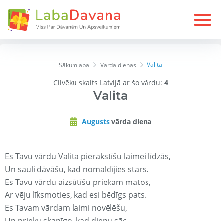
Valita
Sākumlapa
Varda dienas
Cilvēku skaits Latvijā ar šo vārdu:
4
Valita
Augusts
vārda diena
Es Tavu vārdu Valita pierakstīšu laimei līdzās,
Un sauli dāvāšu, kad nomaldījies stars.
Es Tavu vārdu aizsūtīšu priekam matos,
Ar vēju līksmoties, kad esi bēdīgs pats.
Es Tavam vārdam laimi novēlēšu,
Un prieku skanīgo, kad dienu sāc.