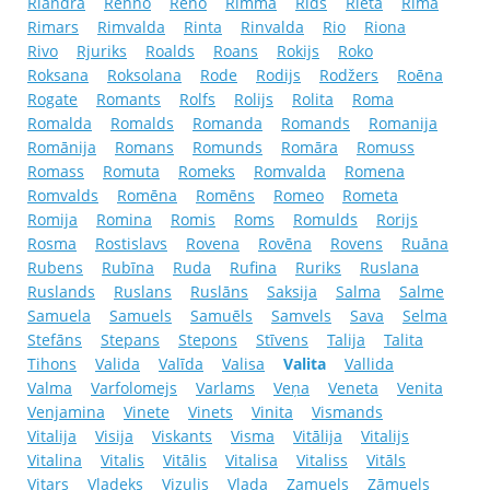
Riandra
Renno
Reno
Rimma
Rids
Rieta
Rima
Rimars
Rimvalda
Rinta
Rinvalda
Rio
Riona
Rivo
Rjuriks
Roalds
Roans
Rokijs
Roko
Roksana
Roksolana
Rode
Rodijs
Rodžers
Roēna
Rogate
Romants
Rolfs
Rolijs
Rolita
Roma
Romalda
Romalds
Romanda
Romands
Romanija
Romānija
Romans
Romunds
Romāra
Romuss
Romass
Romuta
Romeks
Romvalda
Romena
Romvalds
Romēna
Romēns
Romeo
Rometa
Romija
Romina
Romis
Roms
Romulds
Rorijs
Rosma
Rostislavs
Rovena
Rovēna
Rovens
Ruāna
Rubens
Rubīna
Ruda
Rufina
Ruriks
Ruslana
Ruslands
Ruslans
Ruslāns
Saksija
Salma
Salme
Samuela
Samuels
Samuēls
Samvels
Sava
Selma
Stefāns
Stepans
Stepons
Stīvens
Talija
Talita
Tihons
Valida
Valīda
Valisa
Valita
Vallida
Valma
Varfolomejs
Varlams
Veņa
Veneta
Venita
Venjamina
Vinete
Vinets
Vinita
Vismands
Vitalija
Visija
Viskants
Visma
Vitālija
Vitalijs
Vitalina
Vitalis
Vitālis
Vitalisa
Vitaliss
Vitāls
Vitars
Vladeks
Vizulis
Vlada
Zamuels
Zāmuels