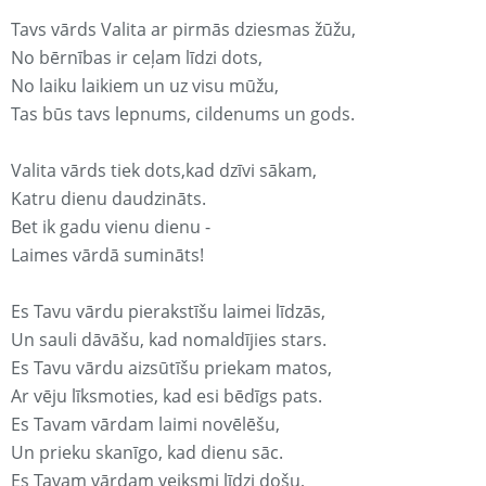
Tavs vārds Valita ar pirmās dziesmas žūžu,
No bērnības ir ceļam līdzi dots,
No laiku laikiem un uz visu mūžu,
Tas būs tavs lepnums, cildenums un gods.
Valita vārds tiek dots,kad dzīvi sākam,
Katru dienu daudzināts.
Bet ik gadu vienu dienu -
Laimes vārdā sumināts!
Es Tavu vārdu pierakstīšu laimei līdzās,
Un sauli dāvāšu, kad nomaldījies stars.
Es Tavu vārdu aizsūtīšu priekam matos,
Ar vēju līksmoties, kad esi bēdīgs pats.
Es Tavam vārdam laimi novēlēšu,
Un prieku skanīgo, kad dienu sāc.
Es Tavam vārdam veiksmi līdzi došu,