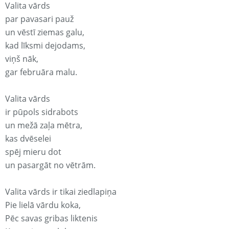
Valita vārds
par pavasari pauž
un vēstī ziemas galu,
kad līksmi dejodams,
viņš nāk,
gar februāra malu.
Valita vārds
ir pūpols sidrabots
un mežā zaļa mētra,
kas dvēselei
spēj mieru dot
un pasargāt no vētrām.
Valita vārds ir tikai ziedlapiņa
Pie lielā vārdu koka,
Pēc savas gribas liktenis