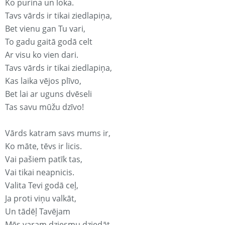
Ko purina un loka.
Tavs vārds ir tikai ziedlapiņa,
Bet vienu gan Tu vari,
To gadu gaitā godā celt
Ar visu ko vien dari.
Tavs vārds ir tikai ziedlapiņa,
Kas laika vējos plīvo,
Bet lai ar uguns dvēseli
Tas savu mūžu dzīvo!
Vārds katram savs mums ir,
Ko māte, tēvs ir licis.
Vai pašiem patīk tas,
Vai tikai neapnicis.
Valita Tevi godā ceļ,
Ja proti viņu valkāt,
Un tādēļ Tavējam
Mēs varam dziesmu dziedāt.