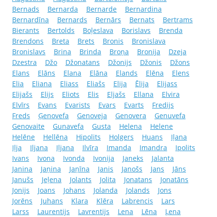
Bernads
Bernarda
Bernarde
Bernardina
Bernardīna
Bernards
Bernārs
Bernats
Bertrams
Bierants
Bertolds
Boļeslava
Borislavs
Brenda
Brendons
Breta
Brets
Bronis
Bronislava
Bronislavs
Brina
Brinda
Broņa
Bronija
Dzeja
Dzestra
Džo
Džonatans
Džonijs
Džonis
Džons
Elans
Elāns
Elana
Elāna
Elands
Elēna
Elens
Elia
Eliana
Eliass
Eliašs
Elija
Ēlija
Elijass
Elijašs
Elijs
Eliots
Elis
Eljašs
Ellana
Elvira
Elvīrs
Evans
Evarists
Evars
Evarts
Fredijs
Freds
Ģenovefa
Genoveja
Genovera
Genuvefa
Genovaite
Gunavefa
Gusta
Helena
Helene
Helēne
Hellēna
Hipolits
Holgers
Huans
Iļana
Iļja
Iljana
Iļjana
Ilvīra
Imanda
Imandra
Ipolits
Ivans
Ivona
Ivonda
Ivonija
Janeks
Jalanta
Janina
Jaņina
Jaņīna
Janis
Janošs
Jans
Jāns
Janušs
Jeļena
Jolants
Jolita
Jonatans
Jonatāns
Jonijs
Joans
Johans
Jolanda
Jolands
Jons
Jorēns
Juhans
Klara
Klēra
Labrencis
Lars
Larss
Laurentijs
Lavrentijs
Lena
Lēna
Ļena