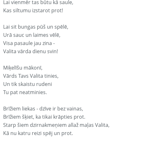
Lai vienmēr tas būtu kā saule,
Kas siltumu izstarot prot!
Lai sit bungas pūš un spēlē,
Urā sauc un laimes vēlē,
Visa pasaule jau zina -
Valita vārda dienu svin!
Miķelīšu mākonī,
Vārds Tavs Valita tinies,
Un tik skaistu rudeni
Tu pat neatminies.
Brīžiem liekas - dzīve ir bez vainas,
Brīžiem šķiet, ka tikai krāpties prot.
Starp šiem dzirnakmeņiem allaž maļas Valita,
Kā nu katru reizi spēj un prot.