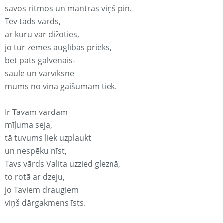
savos ritmos un mantrās viņš pin.
Tev tāds vārds,
ar kuru var dižoties,
jo tur zemes auglības prieks,
bet pats galvenais-
saule un varvīksne
mums no viņa gaišumam tiek.
Ir Tavam vārdam
mīļuma seja,
tā tuvums liek uzplaukt
un nespēku nīst,
Tavs vārds Valita uzzied gleznā,
to rotā ar dzeju,
jo Taviem draugiem
viņš dārgakmens īsts.