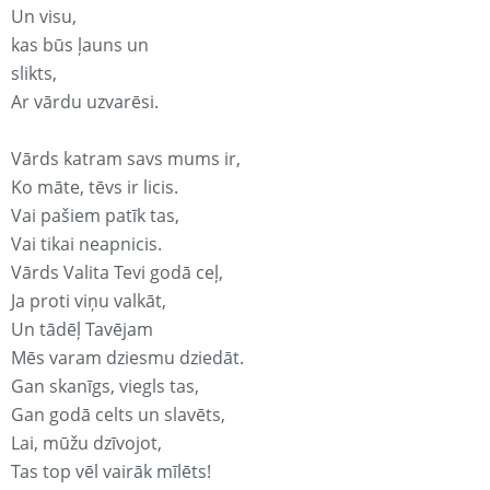
Un visu,
kas būs ļauns un
slikts,
Ar vārdu uzvarēsi.
Vārds katram savs mums ir,
Ko māte, tēvs ir licis.
Vai pašiem patīk tas,
Vai tikai neapnicis.
Vārds Valita Tevi godā ceļ,
Ja proti viņu valkāt,
Un tādēļ Tavējam
Mēs varam dziesmu dziedāt.
Gan skanīgs, viegls tas,
Gan godā celts un slavēts,
Lai, mūžu dzīvojot,
Tas top vēl vairāk mīlēts!