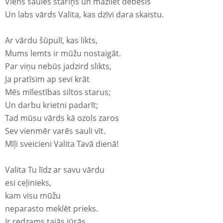
Viens saules stariņš un mazliet debesis
Un labs vārds Valita, kas dzīvi dara skaistu.
Ar vārdu šūpulī, kas likts,
Mums lemts ir mūžu nostaigāt.
Par viņu nebūs jadzird slikts,
Ja pratīsim ap sevi krāt
Mēs mīlestības siltos starus;
Un darbu krietni padarīt;
Tad mūsu vārds kā ozols zaros
Sev vienmēr varēs sauli vīt.
Mīļi sveicieni Valita Tavā dienā!
Valita Tu līdz ar savu vārdu
esi ceļinieks,
kam visu mūžu
neparasto meklēt prieks.
Ir redzams tajās jūrās