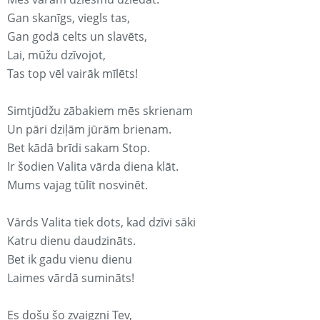
Gan skanīgs, viegls tas,
Gan godā celts un slavēts,
Lai, mūžu dzīvojot,
Tas top vēl vairāk mīlēts!
Simtjūdžu zābakiem mēs skrienam
Un pāri dziļām jūrām brienam.
Bet kādā brīdi sakam Stop.
Ir šodien Valita vārda diena klāt.
Mums vajag tūlīt nosvinēt.
Vārds Valita tiek dots, kad dzīvi sāki
Katru dienu daudzināts.
Bet ik gadu vienu dienu
Laimes vārdā sumināts!
Es došu šo zvaigzni Tev,