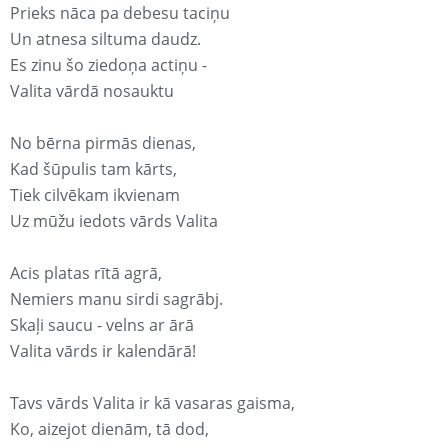
Prieks nāca pa debesu taciņu
Un atnesa siltuma daudz.
Es zinu šo ziedoņa actiņu -
Valita vārdā nosauktu
No bērna pirmās dienas,
Kad šūpulis tam kārts,
Tiek cilvēkam ikvienam
Uz mūžu iedots vārds Valita
Acis platas rītā agrā,
Nemiers manu sirdi sagrābj.
Skaļi saucu - velns ar ārā
Valita vārds ir kalendārā!
Tavs vārds Valita ir kā vasaras gaisma,
Ko, aizejot dienām, tā dod,