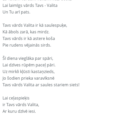
Lai laimīgs vārds Tavs - Valita
Un Tu arī pats.
Tavs vārds Valita ir kā saulespuķe,
Kā ābols zarā, kas mirdz.
Tavs vārds ir kā astere koša
Pie rudens vējainās sirds.
Šī diena vieglāka par spāri,
Lai dzīves rūpēm paceļ pāri.
Uz mirkli kļūsti kastaņzieds,
Jo šodien prieka varavīksnē
Tavs vārds Valita ar saules stariem siets!
Lai ceļaspieķis
ir Tavs vārds Valita,
Ar kuru dzīvē iesi.