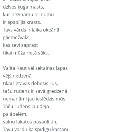
dzīves kuģa masts,
kur nezināmu brīnumu
ir apsolījis krasts.
Tavs vārds ir laika okeānā
gliemežvāks,
kas sevi saprast
tikai mūža rietā sāks.
Valita Kaut vēl zeltainas lapas
vējš nedzenā,
tikai lietavas debesīs rūs,
taču rudens ir savā gredzenā
nemanāmi jau ieslēdzis mūs.
Taču rudens jau dejo
pa ābelēm,
salnu lakatos pasauli tin,
Tavu vārdu ka spīdīgu kastani