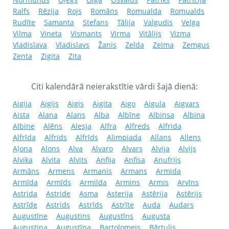
Ralfs
Rēzija
Rojs
Romāns
Romualda
Romualds
Rudīte
Samanta
Stefans
Tālija
Valgudis
Velga
Vilma
Vineta
Vismants
Virma
Vitālijs
Vizma
Vladislava
Vladislavs
Žanis
Zelda
Zelma
Zemgus
Zenta
Zigita
Zita
Citi kalendārā neierakstītie vārdi šajā dienā:
Aigija
Aigijs
Aigis
Aigita
Aigo
Aigula
Aigvars
Aista
Alana
Alans
Alba
Albīne
Albinsa
Albina
Albine
Alēns
Alesja
Alfra
Alfreds
Alfrida
Alfrīda
Alfrids
Alfrīds
Alimpiada
Allans
Allens
Aļona
Alons
Alva
Alvaro
Alvars
Alvija
Alvijs
Alvika
Alvita
Alvits
Anfija
Anfisa
Anufrijs
Armāns
Armens
Armanis
Armans
Armida
Armīda
Armīds
Armilda
Armins
Armis
Arvīns
Astrida
Astride
Asma
Asterija
Astērija
Astērijs
Astrīde
Astrids
Astrīds
Astrīte
Auda
Audars
Augustīne
Augustins
Augustīns
Augusta
Augustina
Augustīna
Bartolomejs
Bārtulis