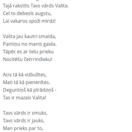
Tajā rakstīts Tavs vārds Valita.
Cel to debesīs augstu,
Lai vakaros spoži mirdz!
Valita jau kautri smaida,
Pantiņu no manis gaida.
Tāpēc es ar lielu prieku
Nocitēšu četrrindieku!
Acis tā kā vizbulītes,
Mati tā kā pienenītes.
Deguntiņš kā pīrādziņš -
Tas ir mazais Valita!
Tavs vārds ir smuks,
Tavs vārds ir jauks,
Man prieks par to,