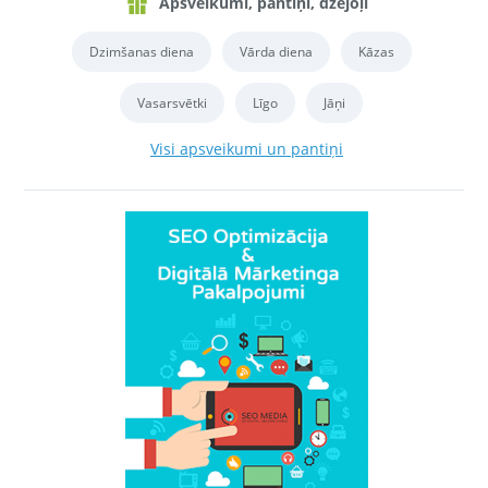
Apsveikumi, pantiņi, dzejoļi
Dzimšanas diena
Vārda diena
Kāzas
Vasarsvētki
Līgo
Jāņi
Visi apsveikumi un pantiņi