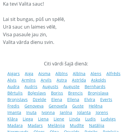
Ka tevi Valita sauc!
Lai sit bungas, pūš un spēlē,
Urā sauc un laimes vēlē,
Visa pasaule jau zin,
Valita vārda dienu svin.
Citi vārdi šajā dienā:
Aigars
Aiga
Aisma
Albīns
Albīna
Alens
Alfrēds
Alvis
Armīns
Arvils
Astra
Astrīda
Askolds
Audra
Audris
Augusts
Auguste
Bernhards
Bērtulis
Boļeslavs
Boriss
Brencis
Broņislava
Broņislavs
Dzelde
Elena
Ellena
Elvīra
Everts
Fredis
Genoveva
Genovefa
Guste
Helēna
Imanta
Inuta
Ivonna
Janīna
Jolanta
Jorens
Klāra
Liega
Liena
Liene
Linda
Ludis
Ludvigs
Madara
Madars
Melānija
Mudīte
Natālija
Normunds
Oļegs
Olga
Osvalds
Patriks
Patrīcija