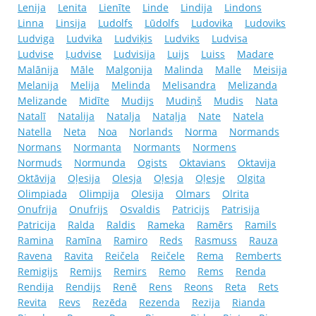
Lenija
Lenita
Lienīte
Linde
Lindija
Lindons
Linna
Linsija
Ludolfs
Lūdolfs
Ludovika
Ludoviks
Ludviga
Ludvika
Ludviķis
Ludviks
Ludvisa
Ludvise
Ļudvise
Ludvisija
Luijs
Luiss
Madare
Malānija
Māle
Malgonija
Malinda
Malle
Meisija
Melanija
Melija
Melinda
Melisandra
Melizanda
Melizande
Midīte
Mudijs
Mudiņš
Mudis
Nata
Natalī
Natalija
Natalja
Nataļja
Nate
Natela
Natella
Neta
Noa
Norlands
Norma
Normands
Normans
Normanta
Normants
Normens
Normuds
Normunda
Ogists
Oktavians
Oktavija
Oktāvija
Oļesija
Olesja
Oļesja
Oļesje
Olgita
Olimpiada
Olimpija
Olesija
Olmars
Olrita
Onufrija
Onufrijs
Osvaldis
Patricijs
Patrisija
Patricija
Ralda
Raldis
Rameka
Ramērs
Ramils
Ramina
Ramīna
Ramiro
Reds
Rasmuss
Rauza
Ravena
Ravita
Reičela
Reičele
Rema
Remberts
Remigijs
Remijs
Remirs
Remo
Rems
Renda
Rendija
Rendijs
Renē
Rens
Reons
Reta
Rets
Revita
Revs
Rezēda
Rezenda
Rezija
Rianda