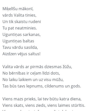
Miķelīšu mākonī,
vārds Valita tinies,
Un tik skaistu rudeni
Tu pat neatminies.
Uguntiņas sarkanas,
Uguntiņas baltas
Tavu vārdu sasilda,
Aizdzen vējus saltus!
Valita vārds ar pirmās dziesmas žūžu,
No bērnības ir ceļam līdzi dots,
No laiku laikiem un uz visu mūžu,
Tas būs tavs lepnums, cildenums un gods.
Viens mazs prieks, lai tev būtu katra diena,
Viens skats, viens zieds, viens laimes stūrītis.