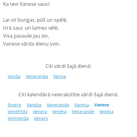
Ka tevi Vanese sauc!
Lai sit bungas, pūš un spēlē,
Urā sauc un laimes vēlē,
Visa pasaule jau zin,
Vanese vārda dienu svin.
Citi vārdi šajā dienā:
Vanda
Veneranda
Venija
Citi kalendārā neierakstītie vārdi šajā dienā:
Snorre
Vandze
Vaneranda
Vanesa
Vanese
Venefrīda
Venera
Venēra
Venerande
Venīna
Veniranda
Veners