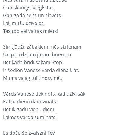
Gan skanīgs, viegls tas,
Gan godā celts un slavēts,
Lai, mūžu dzīvojot,
Tas top vēl vairāk mīlēts!
Simtjūdžu zābakiem mēs skrienam
Un pāri dziļām jūrām brienam.
Bet kādā brīdi sakam Stop.
Ir šodien Vanese vārda diena klāt.
Mums vajag tūlīt nosvinēt.
Vārds Vanese tiek dots, kad dzīvi sāki
Katru dienu daudzināts.
Bet ik gadu vienu dienu
Laimes vārdā sumināts!
Es došu šo zvaigzni Tev,