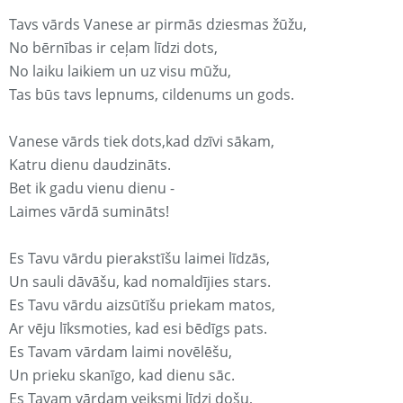
Tavs vārds Vanese ar pirmās dziesmas žūžu,
No bērnības ir ceļam līdzi dots,
No laiku laikiem un uz visu mūžu,
Tas būs tavs lepnums, cildenums un gods.
Vanese vārds tiek dots,kad dzīvi sākam,
Katru dienu daudzināts.
Bet ik gadu vienu dienu -
Laimes vārdā sumināts!
Es Tavu vārdu pierakstīšu laimei līdzās,
Un sauli dāvāšu, kad nomaldījies stars.
Es Tavu vārdu aizsūtīšu priekam matos,
Ar vēju līksmoties, kad esi bēdīgs pats.
Es Tavam vārdam laimi novēlēšu,
Un prieku skanīgo, kad dienu sāc.
Es Tavam vārdam veiksmi līdzi došu,