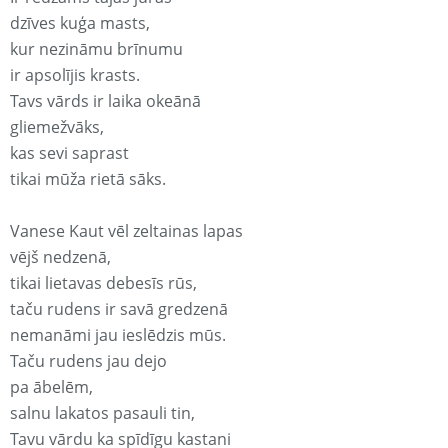
dzīves kuģa masts,
kur nezināmu brīnumu
ir apsolījis krasts.
Tavs vārds ir laika okeānā
gliemežvāks,
kas sevi saprast
tikai mūža rietā sāks.
Vanese Kaut vēl zeltainas lapas
vējš nedzenā,
tikai lietavas debesīs rūs,
taču rudens ir savā gredzenā
nemanāmi jau ieslēdzis mūs.
Taču rudens jau dejo
pa ābelēm,
salnu lakatos pasauli tin,
Tavu vārdu ka spīdīgu kastani