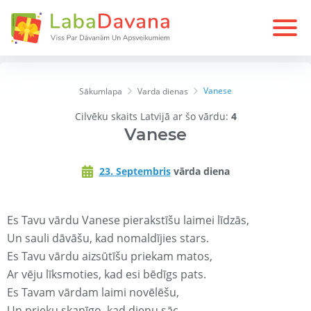
Vanese
Sākumlapa
Varda dienas
Cilvēku skaits Latvijā ar šo vārdu:
4
Vanese
23. Septembris
vārda diena
Es Tavu vārdu Vanese pierakstīšu laimei līdzās,
Un sauli dāvāšu, kad nomaldījies stars.
Es Tavu vārdu aizsūtīšu priekam matos,
Ar vēju līksmoties, kad esi bēdīgs pats.
Es Tavam vārdam laimi novēlēšu,
Un prieku skanīgo, kad dienu sāc.