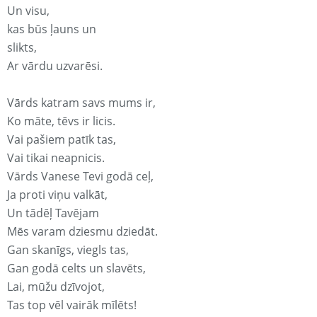
Un visu,
kas būs ļauns un
slikts,
Ar vārdu uzvarēsi.
Vārds katram savs mums ir,
Ko māte, tēvs ir licis.
Vai pašiem patīk tas,
Vai tikai neapnicis.
Vārds Vanese Tevi godā ceļ,
Ja proti viņu valkāt,
Un tādēļ Tavējam
Mēs varam dziesmu dziedāt.
Gan skanīgs, viegls tas,
Gan godā celts un slavēts,
Lai, mūžu dzīvojot,
Tas top vēl vairāk mīlēts!