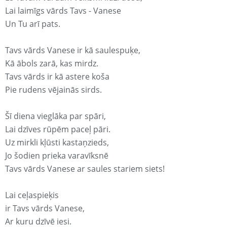
Lai laimīgs vārds Tavs - Vanese
Un Tu arī pats.
Tavs vārds Vanese ir kā saulespuķe,
Kā ābols zarā, kas mirdz.
Tavs vārds ir kā astere koša
Pie rudens vējainās sirds.
Šī diena vieglāka par spāri,
Lai dzīves rūpēm paceļ pāri.
Uz mirkli kļūsti kastaņzieds,
Jo šodien prieka varavīksnē
Tavs vārds Vanese ar saules stariem siets!
Lai ceļaspieķis
ir Tavs vārds Vanese,
Ar kuru dzīvē iesi.