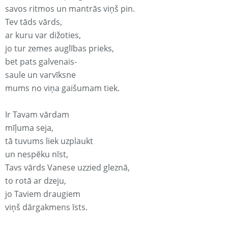
savos ritmos un mantrās viņš pin.
Tev tāds vārds,
ar kuru var dižoties,
jo tur zemes auglības prieks,
bet pats galvenais-
saule un varvīksne
mums no viņa gaišumam tiek.
Ir Tavam vārdam
mīļuma seja,
tā tuvums liek uzplaukt
un nespēku nīst,
Tavs vārds Vanese uzzied gleznā,
to rotā ar dzeju,
jo Taviem draugiem
viņš dārgakmens īsts.