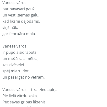
Vanese vārds
par pavasari pauž
un vēstī ziemas galu,
kad līksmi dejodams,
viņš nāk,
gar februāra malu.
Vanese vārds
ir pūpols sidrabots
un mežā zaļa mētra,
kas dvēselei
spēj mieru dot
un pasargāt no vētrām.
Vanese vārds ir tikai ziedlapiņa
Pie lielā vārdu koka,
Pēc savas gribas liktenis