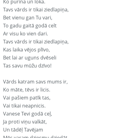
Ko purina un loka.
Tavs vārds ir tikai ziedlapiņa,
Bet vienu gan Tu vari,
To gadu gaitā godā celt
Ar visu ko vien dari.
Tavs vārds ir tikai ziedlapiņa,
Kas laika vējos plīvo,
Bet lai ar uguns dvēseli
Tas savu mūžu dzīvo!
Vārds katram savs mums ir,
Ko māte, tēvs ir licis.
Vai pašiem patīk tas,
Vai tikai neapnicis.
Vanese Tevi godā ceļ,
Ja proti viņu valkāt,
Un tādēļ Tavējam
Mēs varam dziesmu dziedāt.