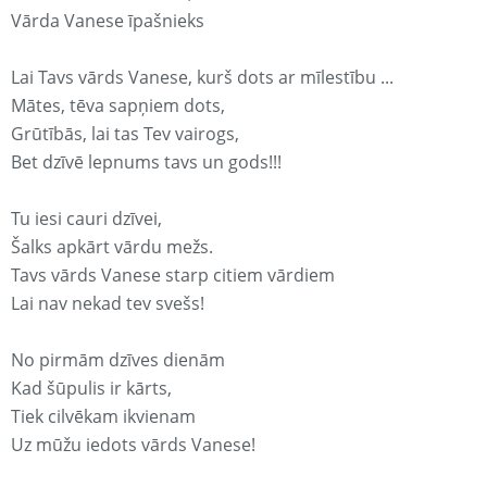
Vārda Vanese īpašnieks
Lai Tavs vārds Vanese, kurš dots ar mīlestību ...
Mātes, tēva sapņiem dots,
Grūtībās, lai tas Tev vairogs,
Bet dzīvē lepnums tavs un gods!!!
Tu iesi cauri dzīvei,
Šalks apkārt vārdu mežs.
Tavs vārds Vanese starp citiem vārdiem
Lai nav nekad tev svešs!
No pirmām dzīves dienām
Kad šūpulis ir kārts,
Tiek cilvēkam ikvienam
Uz mūžu iedots vārds Vanese!