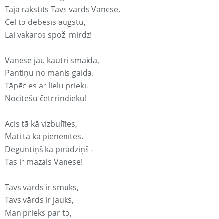
Tajā rakstīts Tavs vārds Vanese.
Cel to debesīs augstu,
Lai vakaros spoži mirdz!
Vanese jau kautri smaida,
Pantiņu no manis gaida.
Tāpēc es ar lielu prieku
Nocitēšu četrrindieku!
Acis tā kā vizbulītes,
Mati tā kā pienenītes.
Deguntiņš kā pīrādziņš -
Tas ir mazais Vanese!
Tavs vārds ir smuks,
Tavs vārds ir jauks,
Man prieks par to,