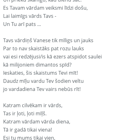
Es Tavam vārdam veiksmi līdzi došu,
Lai laimīgs vārds Tavs -
Un Tu arī pats ...
Tavs vārdiņš Vanese tik mīligs un jauks
Par to nav skaistāks pat rozu lauks
vai esi redzējusi/is kā ezers atspidot saulei
kā milijoniem dimantos spīd?
Ieskaties, šis skaistums Tevi mīt!
Daudz mīļu vardu Tev šodien veltu
jo vardadiena Tev vairs nebūs rīt!
Katram cilvēkam ir vārds,
Tas ir ļoti, ļoti mīļš.
Katram vārdam vārda diena,
Tā ir gadā tikai viena!
Esi tu mums tikai vien,