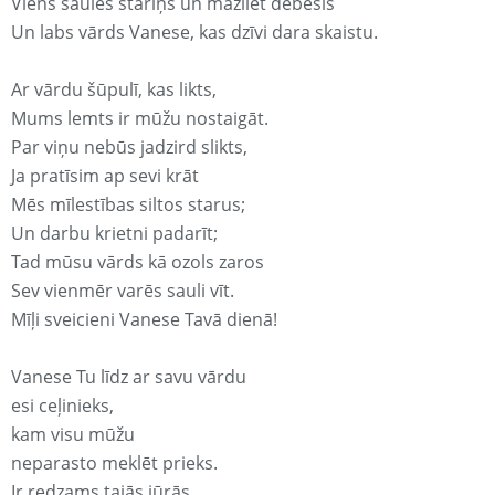
Viens saules stariņš un mazliet debesis
Un labs vārds Vanese, kas dzīvi dara skaistu.
Ar vārdu šūpulī, kas likts,
Mums lemts ir mūžu nostaigāt.
Par viņu nebūs jadzird slikts,
Ja pratīsim ap sevi krāt
Mēs mīlestības siltos starus;
Un darbu krietni padarīt;
Tad mūsu vārds kā ozols zaros
Sev vienmēr varēs sauli vīt.
Mīļi sveicieni Vanese Tavā dienā!
Vanese Tu līdz ar savu vārdu
esi ceļinieks,
kam visu mūžu
neparasto meklēt prieks.
Ir redzams tajās jūrās