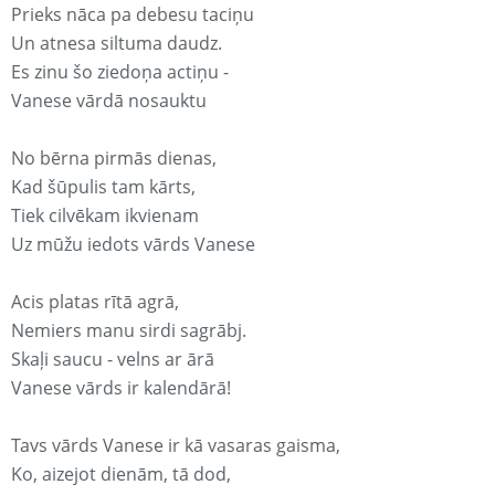
Prieks nāca pa debesu taciņu
Un atnesa siltuma daudz.
Es zinu šo ziedoņa actiņu -
Vanese vārdā nosauktu
No bērna pirmās dienas,
Kad šūpulis tam kārts,
Tiek cilvēkam ikvienam
Uz mūžu iedots vārds Vanese
Acis platas rītā agrā,
Nemiers manu sirdi sagrābj.
Skaļi saucu - velns ar ārā
Vanese vārds ir kalendārā!
Tavs vārds Vanese ir kā vasaras gaisma,
Ko, aizejot dienām, tā dod,