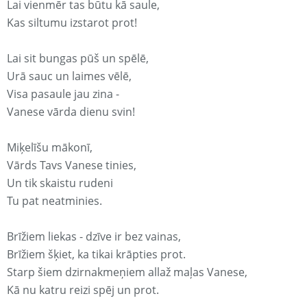
Lai vienmēr tas būtu kā saule,
Kas siltumu izstarot prot!
Lai sit bungas pūš un spēlē,
Urā sauc un laimes vēlē,
Visa pasaule jau zina -
Vanese vārda dienu svin!
Miķelīšu mākonī,
Vārds Tavs Vanese tinies,
Un tik skaistu rudeni
Tu pat neatminies.
Brīžiem liekas - dzīve ir bez vainas,
Brīžiem šķiet, ka tikai krāpties prot.
Starp šiem dzirnakmeņiem allaž maļas Vanese,
Kā nu katru reizi spēj un prot.