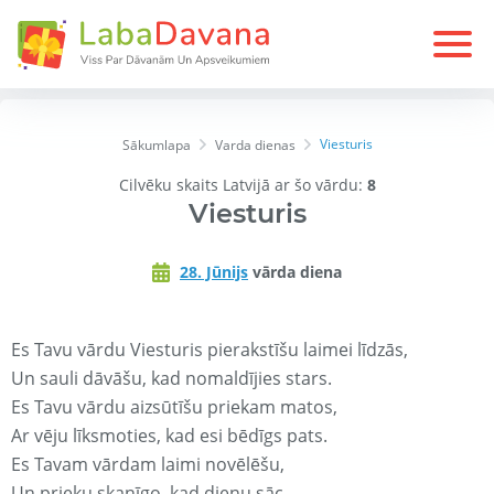
Viesturis
Sākumlapa
Varda dienas
Cilvēku skaits Latvijā ar šo vārdu:
8
Viesturis
28. Jūnijs
vārda diena
Es Tavu vārdu Viesturis pierakstīšu laimei līdzās,
Un sauli dāvāšu, kad nomaldījies stars.
Es Tavu vārdu aizsūtīšu priekam matos,
Ar vēju līksmoties, kad esi bēdīgs pats.
Es Tavam vārdam laimi novēlēšu,
Un prieku skanīgo, kad dienu sāc.