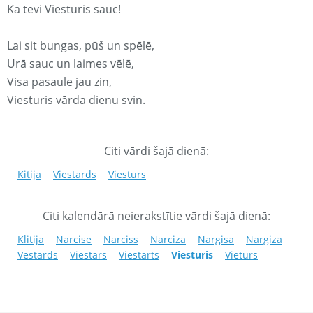
Ka tevi Viesturis sauc!
Lai sit bungas, pūš un spēlē,
Urā sauc un laimes vēlē,
Visa pasaule jau zin,
Viesturis vārda dienu svin.
Citi vārdi šajā dienā:
Kitija
Viestards
Viesturs
Citi kalendārā neierakstītie vārdi šajā dienā:
Klitija
Narcise
Narciss
Narciza
Nargisa
Nargiza
Vestards
Viestars
Viestarts
Viesturis
Vieturs