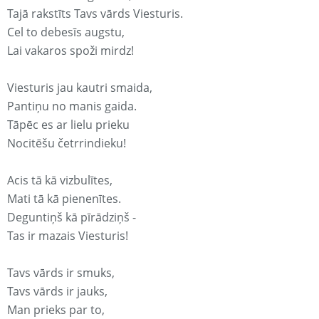
Tajā rakstīts Tavs vārds Viesturis.
Cel to debesīs augstu,
Lai vakaros spoži mirdz!
Viesturis jau kautri smaida,
Pantiņu no manis gaida.
Tāpēc es ar lielu prieku
Nocitēšu četrrindieku!
Acis tā kā vizbulītes,
Mati tā kā pienenītes.
Deguntiņš kā pīrādziņš -
Tas ir mazais Viesturis!
Tavs vārds ir smuks,
Tavs vārds ir jauks,
Man prieks par to,