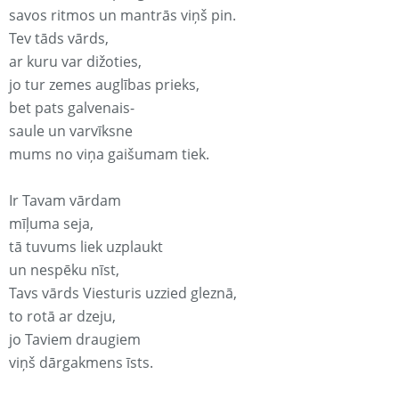
savos ritmos un mantrās viņš pin.
Tev tāds vārds,
ar kuru var dižoties,
jo tur zemes auglības prieks,
bet pats galvenais-
saule un varvīksne
mums no viņa gaišumam tiek.
Ir Tavam vārdam
mīļuma seja,
tā tuvums liek uzplaukt
un nespēku nīst,
Tavs vārds Viesturis uzzied gleznā,
to rotā ar dzeju,
jo Taviem draugiem
viņš dārgakmens īsts.