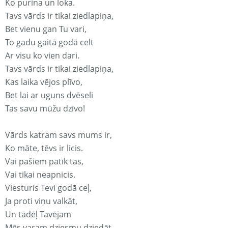
Ko purina un loka.
Tavs vārds ir tikai ziedlapiņa,
Bet vienu gan Tu vari,
To gadu gaitā godā celt
Ar visu ko vien dari.
Tavs vārds ir tikai ziedlapiņa,
Kas laika vējos plīvo,
Bet lai ar uguns dvēseli
Tas savu mūžu dzīvo!
Vārds katram savs mums ir,
Ko māte, tēvs ir licis.
Vai pašiem patīk tas,
Vai tikai neapnicis.
Viesturis Tevi godā ceļ,
Ja proti viņu valkāt,
Un tādēļ Tavējam
Mēs varam dziesmu dziedāt.