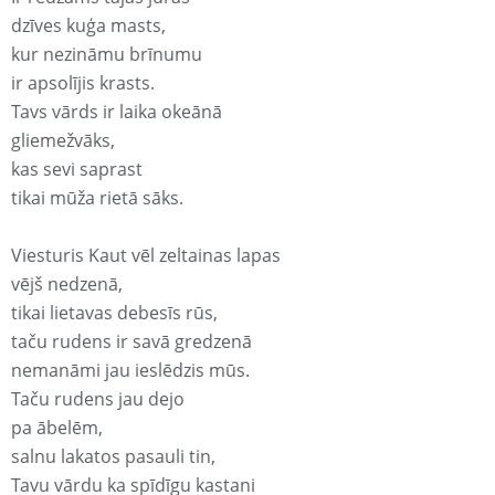
dzīves kuģa masts,
kur nezināmu brīnumu
ir apsolījis krasts.
Tavs vārds ir laika okeānā
gliemežvāks,
kas sevi saprast
tikai mūža rietā sāks.
Viesturis Kaut vēl zeltainas lapas
vējš nedzenā,
tikai lietavas debesīs rūs,
taču rudens ir savā gredzenā
nemanāmi jau ieslēdzis mūs.
Taču rudens jau dejo
pa ābelēm,
salnu lakatos pasauli tin,
Tavu vārdu ka spīdīgu kastani