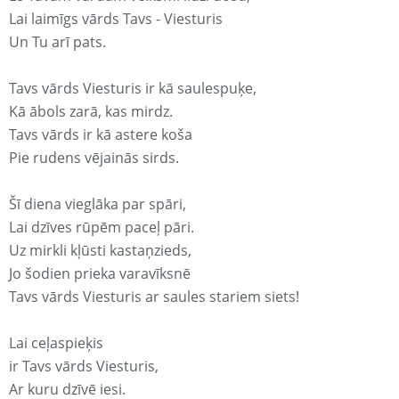
Lai laimīgs vārds Tavs - Viesturis
Un Tu arī pats.
Tavs vārds Viesturis ir kā saulespuķe,
Kā ābols zarā, kas mirdz.
Tavs vārds ir kā astere koša
Pie rudens vējainās sirds.
Šī diena vieglāka par spāri,
Lai dzīves rūpēm paceļ pāri.
Uz mirkli kļūsti kastaņzieds,
Jo šodien prieka varavīksnē
Tavs vārds Viesturis ar saules stariem siets!
Lai ceļaspieķis
ir Tavs vārds Viesturis,
Ar kuru dzīvē iesi.