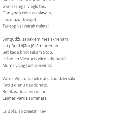
Gan skanīgs, viegls tas,
Gan godā celts un slavēts,
Lai, mūžu dzīvojot,
Tas top vēl vairāk mīlēts!
Simtjūdžu zābakiem mēs skrienam
Un pāri dziļām jūrām brienam.
Bet kādā brīdi sakam Stop.
Ir šodien Viesturis vārda diena klāt.
Mums vajag tūlīt nosvinēt.
Vārds Viesturis tiek dots, kad dzīvi sāki
Katru dienu daudzināts.
Bet ik gadu vienu dienu
Laimes vārdā sumināts!
Es došu šo zvaigzni Tev,