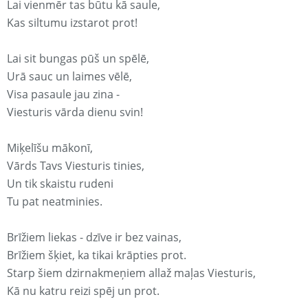
Lai vienmēr tas būtu kā saule,
Kas siltumu izstarot prot!
Lai sit bungas pūš un spēlē,
Urā sauc un laimes vēlē,
Visa pasaule jau zina -
Viesturis vārda dienu svin!
Miķelīšu mākonī,
Vārds Tavs Viesturis tinies,
Un tik skaistu rudeni
Tu pat neatminies.
Brīžiem liekas - dzīve ir bez vainas,
Brīžiem šķiet, ka tikai krāpties prot.
Starp šiem dzirnakmeņiem allaž maļas Viesturis,
Kā nu katru reizi spēj un prot.