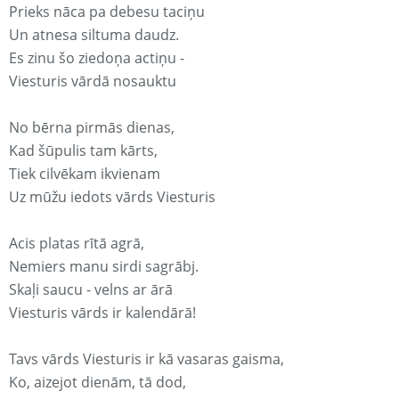
Prieks nāca pa debesu taciņu
Un atnesa siltuma daudz.
Es zinu šo ziedoņa actiņu -
Viesturis vārdā nosauktu
No bērna pirmās dienas,
Kad šūpulis tam kārts,
Tiek cilvēkam ikvienam
Uz mūžu iedots vārds Viesturis
Acis platas rītā agrā,
Nemiers manu sirdi sagrābj.
Skaļi saucu - velns ar ārā
Viesturis vārds ir kalendārā!
Tavs vārds Viesturis ir kā vasaras gaisma,
Ko, aizejot dienām, tā dod,