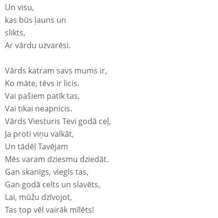
Un visu,
kas būs ļauns un
slikts,
Ar vārdu uzvarēsi.
Vārds katram savs mums ir,
Ko māte, tēvs ir licis.
Vai pašiem patīk tas,
Vai tikai neapnicis.
Vārds Viesturis Tevi godā ceļ,
Ja proti viņu valkāt,
Un tādēļ Tavējam
Mēs varam dziesmu dziedāt.
Gan skanīgs, viegls tas,
Gan godā celts un slavēts,
Lai, mūžu dzīvojot,
Tas top vēl vairāk mīlēts!