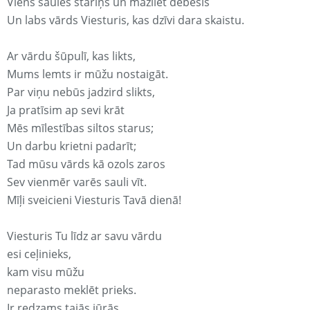
Viens saules stariņš un mazliet debesis
Un labs vārds Viesturis, kas dzīvi dara skaistu.
Ar vārdu šūpulī, kas likts,
Mums lemts ir mūžu nostaigāt.
Par viņu nebūs jadzird slikts,
Ja pratīsim ap sevi krāt
Mēs mīlestības siltos starus;
Un darbu krietni padarīt;
Tad mūsu vārds kā ozols zaros
Sev vienmēr varēs sauli vīt.
Mīļi sveicieni Viesturis Tavā dienā!
Viesturis Tu līdz ar savu vārdu
esi ceļinieks,
kam visu mūžu
neparasto meklēt prieks.
Ir redzams tajās jūrās