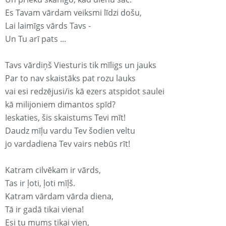
Es Tavam vārdam veiksmi līdzi došu,
Lai laimīgs vārds Tavs -
Un Tu arī pats ...
Tavs vārdiņš Viesturis tik mīligs un jauks
Par to nav skaistāks pat rozu lauks
vai esi redzējusi/is kā ezers atspidot saulei
kā milijoniem dimantos spīd?
Ieskaties, šis skaistums Tevi mīt!
Daudz mīļu vardu Tev šodien veltu
jo vardadiena Tev vairs nebūs rīt!
Katram cilvēkam ir vārds,
Tas ir ļoti, ļoti mīļš.
Katram vārdam vārda diena,
Tā ir gadā tikai viena!
Esi tu mums tikai vien,