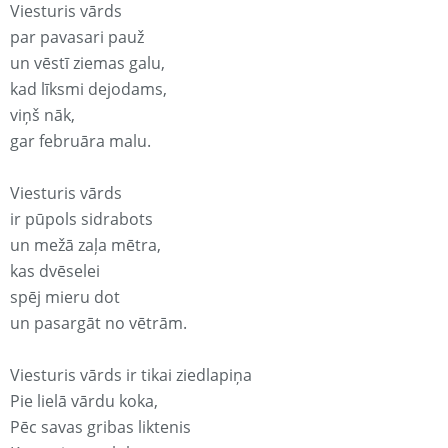
Viesturis vārds
par pavasari pauž
un vēstī ziemas galu,
kad līksmi dejodams,
viņš nāk,
gar februāra malu.
Viesturis vārds
ir pūpols sidrabots
un mežā zaļa mētra,
kas dvēselei
spēj mieru dot
un pasargāt no vētrām.
Viesturis vārds ir tikai ziedlapiņa
Pie lielā vārdu koka,
Pēc savas gribas liktenis