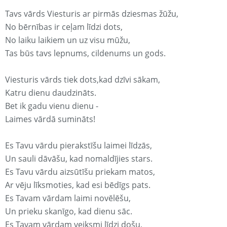
Tavs vārds Viesturis ar pirmās dziesmas žūžu,
No bērnības ir ceļam līdzi dots,
No laiku laikiem un uz visu mūžu,
Tas būs tavs lepnums, cildenums un gods.
Viesturis vārds tiek dots,kad dzīvi sākam,
Katru dienu daudzināts.
Bet ik gadu vienu dienu -
Laimes vārdā sumināts!
Es Tavu vārdu pierakstīšu laimei līdzās,
Un sauli dāvāšu, kad nomaldījies stars.
Es Tavu vārdu aizsūtīšu priekam matos,
Ar vēju līksmoties, kad esi bēdīgs pats.
Es Tavam vārdam laimi novēlēšu,
Un prieku skanīgo, kad dienu sāc.
Es Tavam vārdam veiksmi līdzi došu,