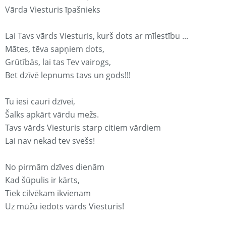
Vārda Viesturis īpašnieks
Lai Tavs vārds Viesturis, kurš dots ar mīlestību ...
Mātes, tēva sapņiem dots,
Grūtībās, lai tas Tev vairogs,
Bet dzīvē lepnums tavs un gods!!!
Tu iesi cauri dzīvei,
Šalks apkārt vārdu mežs.
Tavs vārds Viesturis starp citiem vārdiem
Lai nav nekad tev svešs!
No pirmām dzīves dienām
Kad šūpulis ir kārts,
Tiek cilvēkam ikvienam
Uz mūžu iedots vārds Viesturis!