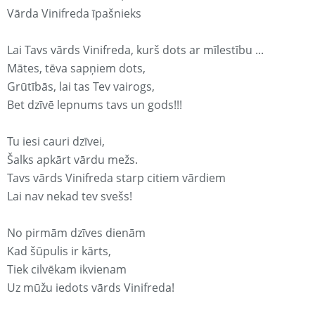
Vārda Vinifreda īpašnieks
Lai Tavs vārds Vinifreda, kurš dots ar mīlestību ...
Mātes, tēva sapņiem dots,
Grūtībās, lai tas Tev vairogs,
Bet dzīvē lepnums tavs un gods!!!
Tu iesi cauri dzīvei,
Šalks apkārt vārdu mežs.
Tavs vārds Vinifreda starp citiem vārdiem
Lai nav nekad tev svešs!
No pirmām dzīves dienām
Kad šūpulis ir kārts,
Tiek cilvēkam ikvienam
Uz mūžu iedots vārds Vinifreda!