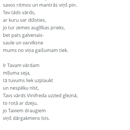
savos ritmos un mantrās viņš pin.
Tev tāds vārds,
ar kuru var dižoties,
jo tur zemes auglības prieks,
bet pats galvenais-
saule un varvīksne
mums no viņa gaišumam tiek.
Ir Tavam vārdam
mīļuma seja,
tā tuvums liek uzplaukt
un nespēku nīst,
Tavs vārds Vinifreda uzzied gleznā,
to rotā ar dzeju,
jo Taviem draugiem
viņš dārgakmens īsts.