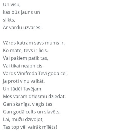
Un visu,
kas būs ļauns un
slikts,
Ar vārdu uzvarēsi.
Vārds katram savs mums ir,
Ko māte, tēvs ir licis.
Vai pašiem patīk tas,
Vai tikai neapnicis.
Vārds Vinifreda Tevi godā ceļ,
Ja proti viņu valkāt,
Un tādēļ Tavējam
Mēs varam dziesmu dziedāt.
Gan skanīgs, viegls tas,
Gan godā celts un slavēts,
Lai, mūžu dzīvojot,
Tas top vēl vairāk mīlēts!