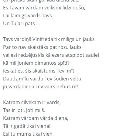
Es Tavam vārdam veiksmi līdzi došu,
Lai laimīgs vārds Tavs -
Un Tu arī pats ...
Tavs vārdiņš Vinifreda tik mīligs un jauks
Par to nav skaistāks pat rozu lauks
vai esi redzējusi/is kā ezers atspidot saulei
kā milijoniem dimantos spīd?
Ieskaties, šis skaistums Tevi mīt!
Daudz mīļu vardu Tev šodien veltu
jo vardadiena Tev vairs nebūs rīt!
Katram cilvēkam ir vārds,
Tas ir ļoti, ļoti mīļš.
Katram vārdam vārda diena,
Tā ir gadā tikai viena!
Esi tu mums tikai vien,