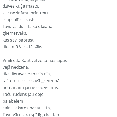
dzīves kuģa masts,
kur nezināmu brīnumu
ir apsolījis krasts.
Tavs vārds ir laika okeānā
gliemežvāks,
kas sevi saprast
tikai mūža rietā sāks.
Vinifreda Kaut vēl zeltainas lapas
vējš nedzenā,
tikai lietavas debesīs rūs,
taču rudens ir savā gredzenā
nemanāmi jau ieslēdzis mūs.
Taču rudens jau dejo
pa ābelēm,
salnu lakatos pasauli tin,
Tavu vārdu ka spīdīgu kastani