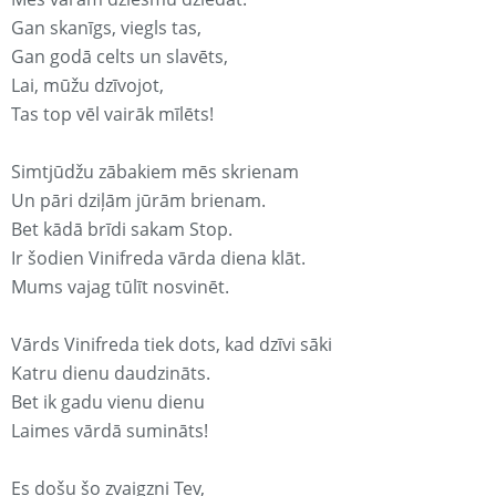
Gan skanīgs, viegls tas,
Gan godā celts un slavēts,
Lai, mūžu dzīvojot,
Tas top vēl vairāk mīlēts!
Simtjūdžu zābakiem mēs skrienam
Un pāri dziļām jūrām brienam.
Bet kādā brīdi sakam Stop.
Ir šodien Vinifreda vārda diena klāt.
Mums vajag tūlīt nosvinēt.
Vārds Vinifreda tiek dots, kad dzīvi sāki
Katru dienu daudzināts.
Bet ik gadu vienu dienu
Laimes vārdā sumināts!
Es došu šo zvaigzni Tev,