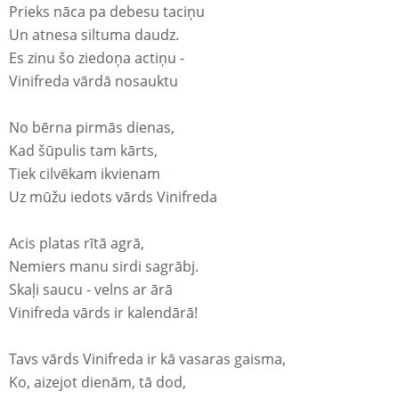
Prieks nāca pa debesu taciņu
Un atnesa siltuma daudz.
Es zinu šo ziedoņa actiņu -
Vinifreda vārdā nosauktu
No bērna pirmās dienas,
Kad šūpulis tam kārts,
Tiek cilvēkam ikvienam
Uz mūžu iedots vārds Vinifreda
Acis platas rītā agrā,
Nemiers manu sirdi sagrābj.
Skaļi saucu - velns ar ārā
Vinifreda vārds ir kalendārā!
Tavs vārds Vinifreda ir kā vasaras gaisma,
Ko, aizejot dienām, tā dod,