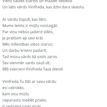
Viens saules stariņš un mazliet debesis
Un labs vārds Vinifreda, kas dzīvi dara skaistu.
Ar vārdu šūpulī, kas likts,
Mums lemts ir mūžu nostaigāt.
Par viņu nebūs jadzird slikts,
Ja pratīsim ap sevi krāt
Mēs mīlestības siltos starus;
Un darbu krietni padarīt;
Tad mūsu vārds kā ozols zaros
Sev vienmēr varēs sauli vīt.
Mīļi sveicieni Vinifreda Tavā dienā!
Vinifreda Tu līdz ar savu vārdu
esi ceļinieks,
kam visu mūžu
neparasto meklēt prieks.
Ir redzams tajās jūrās