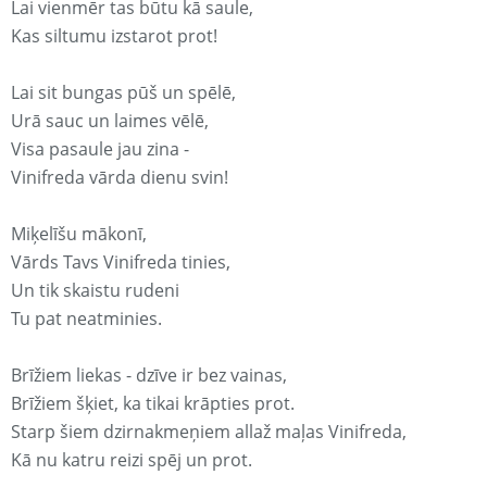
Lai vienmēr tas būtu kā saule,
Kas siltumu izstarot prot!
Lai sit bungas pūš un spēlē,
Urā sauc un laimes vēlē,
Visa pasaule jau zina -
Vinifreda vārda dienu svin!
Miķelīšu mākonī,
Vārds Tavs Vinifreda tinies,
Un tik skaistu rudeni
Tu pat neatminies.
Brīžiem liekas - dzīve ir bez vainas,
Brīžiem šķiet, ka tikai krāpties prot.
Starp šiem dzirnakmeņiem allaž maļas Vinifreda,
Kā nu katru reizi spēj un prot.