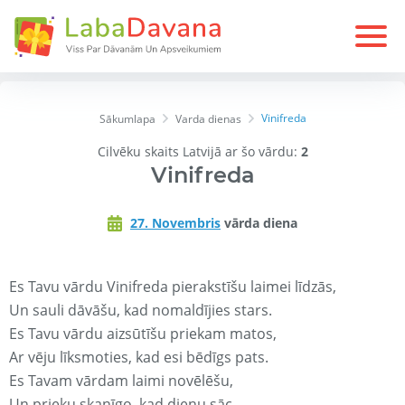
Vinifreda
Sākumlapa
Varda dienas
Cilvēku skaits Latvijā ar šo vārdu:
2
Vinifreda
27. Novembris
vārda diena
Es Tavu vārdu Vinifreda pierakstīšu laimei līdzās,
Un sauli dāvāšu, kad nomaldījies stars.
Es Tavu vārdu aizsūtīšu priekam matos,
Ar vēju līksmoties, kad esi bēdīgs pats.
Es Tavam vārdam laimi novēlēšu,
Un prieku skanīgo, kad dienu sāc.