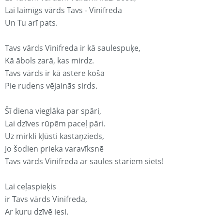
Lai laimīgs vārds Tavs - Vinifreda
Un Tu arī pats.
Tavs vārds Vinifreda ir kā saulespuķe,
Kā ābols zarā, kas mirdz.
Tavs vārds ir kā astere koša
Pie rudens vējainās sirds.
Šī diena vieglāka par spāri,
Lai dzīves rūpēm paceļ pāri.
Uz mirkli kļūsti kastaņzieds,
Jo šodien prieka varavīksnē
Tavs vārds Vinifreda ar saules stariem siets!
Lai ceļaspieķis
ir Tavs vārds Vinifreda,
Ar kuru dzīvē iesi.