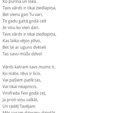
Ko purina un loka.
Tavs vārds ir tikai ziedlapiņa,
Bet vienu gan Tu vari,
To gadu gaitā godā celt
Ar visu ko vien dari.
Tavs vārds ir tikai ziedlapiņa,
Kas laika vējos plīvo,
Bet lai ar uguns dvēseli
Tas savu mūžu dzīvo!
Vārds katram savs mums ir,
Ko māte, tēvs ir licis.
Vai pašiem patīk tas,
Vai tikai neapnicis.
Vinifreda Tevi godā ceļ,
Ja proti viņu valkāt,
Un tādēļ Tavējam
Mēs varam dziesmu dziedāt.