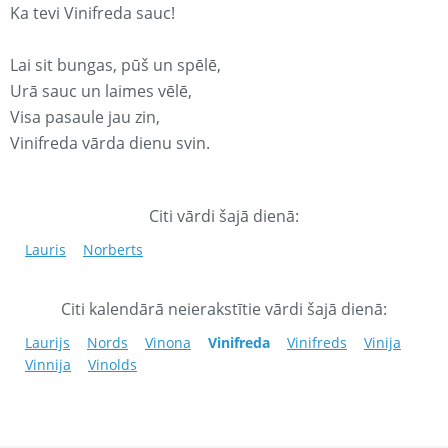
Ka tevi Vinifreda sauc!
Lai sit bungas, pūš un spēlē,
Urā sauc un laimes vēlē,
Visa pasaule jau zin,
Vinifreda vārda dienu svin.
Citi vārdi šajā dienā:
Lauris
Norberts
Citi kalendārā neierakstītie vārdi šajā dienā:
Laurijs
Nords
Vinona
Vinifreda
Vinifreds
Vinija
Vinnija
Vinolds