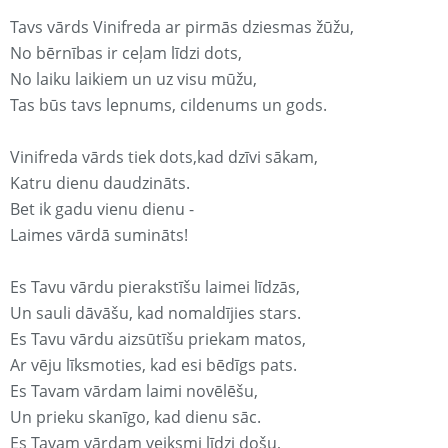
Tavs vārds Vinifreda ar pirmās dziesmas žūžu,
No bērnības ir ceļam līdzi dots,
No laiku laikiem un uz visu mūžu,
Tas būs tavs lepnums, cildenums un gods.
Vinifreda vārds tiek dots,kad dzīvi sākam,
Katru dienu daudzināts.
Bet ik gadu vienu dienu -
Laimes vārdā sumināts!
Es Tavu vārdu pierakstīšu laimei līdzās,
Un sauli dāvāšu, kad nomaldījies stars.
Es Tavu vārdu aizsūtīšu priekam matos,
Ar vēju līksmoties, kad esi bēdīgs pats.
Es Tavam vārdam laimi novēlēšu,
Un prieku skanīgo, kad dienu sāc.
Es Tavam vārdam veiksmi līdzi došu,