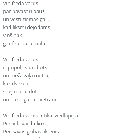
Vinifreda vārds
par pavasari pauž
un vēstī ziemas galu,
kad līksmi dejodams,
viņš nāk,
gar februāra malu.
Vinifreda vārds
ir pūpols sidrabots
un mežā zaļa mētra,
kas dvēselei
spēj mieru dot
un pasargāt no vētrām.
Vinifreda vārds ir tikai ziedlapiņa
Pie lielā vārdu koka,
Pēc savas gribas liktenis