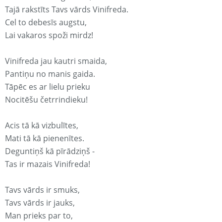
Tajā rakstīts Tavs vārds Vinifreda.
Cel to debesīs augstu,
Lai vakaros spoži mirdz!
Vinifreda jau kautri smaida,
Pantiņu no manis gaida.
Tāpēc es ar lielu prieku
Nocitēšu četrrindieku!
Acis tā kā vizbulītes,
Mati tā kā pienenītes.
Deguntiņš kā pīrādziņš -
Tas ir mazais Vinifreda!
Tavs vārds ir smuks,
Tavs vārds ir jauks,
Man prieks par to,