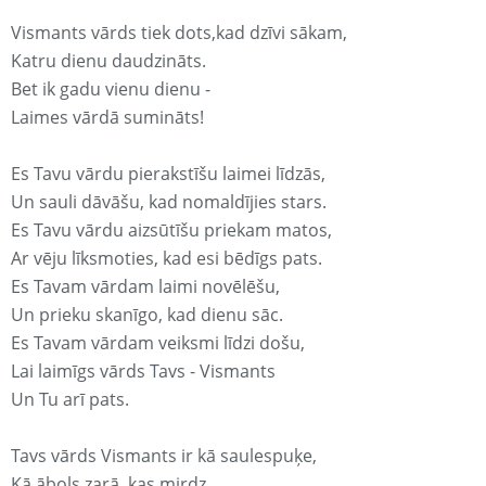
Vismants vārds tiek dots,kad dzīvi sākam,
Katru dienu daudzināts.
Bet ik gadu vienu dienu -
Laimes vārdā sumināts!
Es Tavu vārdu pierakstīšu laimei līdzās,
Un sauli dāvāšu, kad nomaldījies stars.
Es Tavu vārdu aizsūtīšu priekam matos,
Ar vēju līksmoties, kad esi bēdīgs pats.
Es Tavam vārdam laimi novēlēšu,
Un prieku skanīgo, kad dienu sāc.
Es Tavam vārdam veiksmi līdzi došu,
Lai laimīgs vārds Tavs - Vismants
Un Tu arī pats.
Tavs vārds Vismants ir kā saulespuķe,
Kā ābols zarā, kas mirdz.