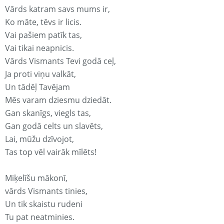
Vārds katram savs mums ir,
Ko māte, tēvs ir licis.
Vai pašiem patīk tas,
Vai tikai neapnicis.
Vārds Vismants Tevi godā ceļ,
Ja proti viņu valkāt,
Un tādēļ Tavējam
Mēs varam dziesmu dziedāt.
Gan skanīgs, viegls tas,
Gan godā celts un slavēts,
Lai, mūžu dzīvojot,
Tas top vēl vairāk mīlēts!
Miķelīšu mākonī,
vārds Vismants tinies,
Un tik skaistu rudeni
Tu pat neatminies.