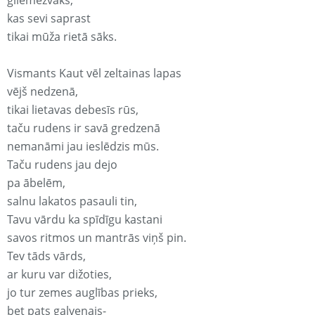
gliemežvāks,
kas sevi saprast
tikai mūža rietā sāks.
Vismants Kaut vēl zeltainas lapas
vējš nedzenā,
tikai lietavas debesīs rūs,
taču rudens ir savā gredzenā
nemanāmi jau ieslēdzis mūs.
Taču rudens jau dejo
pa ābelēm,
salnu lakatos pasauli tin,
Tavu vārdu ka spīdīgu kastani
savos ritmos un mantrās viņš pin.
Tev tāds vārds,
ar kuru var dižoties,
jo tur zemes auglības prieks,
bet pats galvenais-