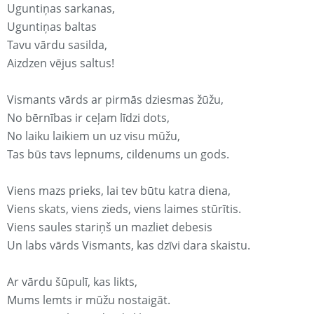
Uguntiņas sarkanas,
Uguntiņas baltas
Tavu vārdu sasilda,
Aizdzen vējus saltus!
Vismants vārds ar pirmās dziesmas žūžu,
No bērnības ir ceļam līdzi dots,
No laiku laikiem un uz visu mūžu,
Tas būs tavs lepnums, cildenums un gods.
Viens mazs prieks, lai tev būtu katra diena,
Viens skats, viens zieds, viens laimes stūrītis.
Viens saules stariņš un mazliet debesis
Un labs vārds Vismants, kas dzīvi dara skaistu.
Ar vārdu šūpulī, kas likts,
Mums lemts ir mūžu nostaigāt.