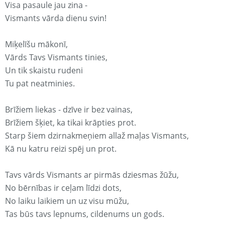
Visa pasaule jau zina -
Vismants vārda dienu svin!
Miķelīšu mākonī,
Vārds Tavs Vismants tinies,
Un tik skaistu rudeni
Tu pat neatminies.
Brīžiem liekas - dzīve ir bez vainas,
Brīžiem šķiet, ka tikai krāpties prot.
Starp šiem dzirnakmeņiem allaž maļas Vismants,
Kā nu katru reizi spēj un prot.
Tavs vārds Vismants ar pirmās dziesmas žūžu,
No bērnības ir ceļam līdzi dots,
No laiku laikiem un uz visu mūžu,
Tas būs tavs lepnums, cildenums un gods.