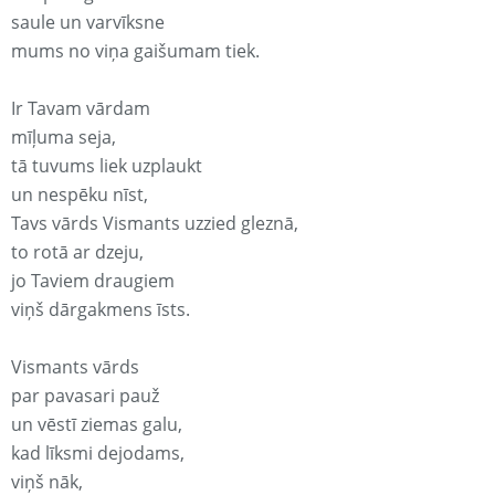
saule un varvīksne
mums no viņa gaišumam tiek.
Ir Tavam vārdam
mīļuma seja,
tā tuvums liek uzplaukt
un nespēku nīst,
Tavs vārds Vismants uzzied gleznā,
to rotā ar dzeju,
jo Taviem draugiem
viņš dārgakmens īsts.
Vismants vārds
par pavasari pauž
un vēstī ziemas galu,
kad līksmi dejodams,
viņš nāk,