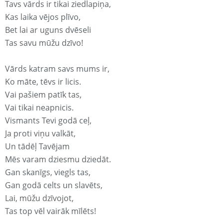
Tavs vārds ir tikai ziedlapiņa,
Kas laika vējos plīvo,
Bet lai ar uguns dvēseli
Tas savu mūžu dzīvo!
Vārds katram savs mums ir,
Ko māte, tēvs ir licis.
Vai pašiem patīk tas,
Vai tikai neapnicis.
Vismants Tevi godā ceļ,
Ja proti viņu valkāt,
Un tādēļ Tavējam
Mēs varam dziesmu dziedāt.
Gan skanīgs, viegls tas,
Gan godā celts un slavēts,
Lai, mūžu dzīvojot,
Tas top vēl vairāk mīlēts!