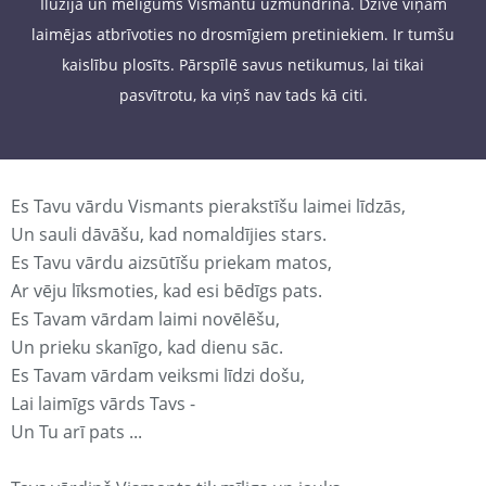
Ilūzija un melīgums Vismantu uzmundrina. Dzīvē viņam
laimējas atbrīvoties no drosmīgiem pretiniekiem. Ir tumšu
kaislību plosīts. Pārspīlē savus netikumus, lai tikai
pasvītrotu, ka viņš nav tads kā citi.
Es Tavu vārdu Vismants pierakstīšu laimei līdzās,
Un sauli dāvāšu, kad nomaldījies stars.
Es Tavu vārdu aizsūtīšu priekam matos,
Ar vēju līksmoties, kad esi bēdīgs pats.
Es Tavam vārdam laimi novēlēšu,
Un prieku skanīgo, kad dienu sāc.
Es Tavam vārdam veiksmi līdzi došu,
Lai laimīgs vārds Tavs -
Un Tu arī pats ...