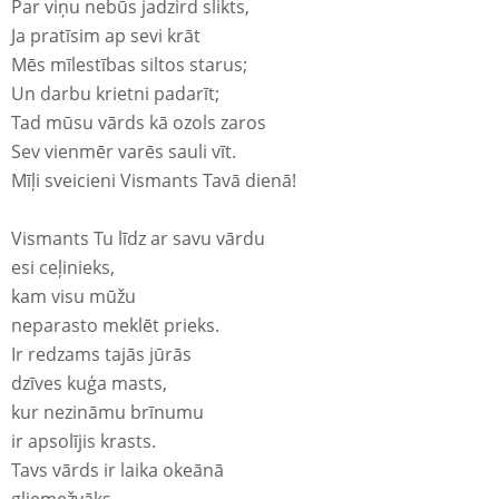
Par viņu nebūs jadzird slikts,
Ja pratīsim ap sevi krāt
Mēs mīlestības siltos starus;
Un darbu krietni padarīt;
Tad mūsu vārds kā ozols zaros
Sev vienmēr varēs sauli vīt.
Mīļi sveicieni Vismants Tavā dienā!
Vismants Tu līdz ar savu vārdu
esi ceļinieks,
kam visu mūžu
neparasto meklēt prieks.
Ir redzams tajās jūrās
dzīves kuģa masts,
kur nezināmu brīnumu
ir apsolījis krasts.
Tavs vārds ir laika okeānā