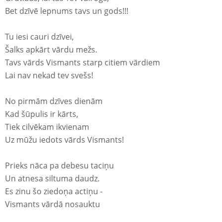
Bet dzīvē lepnums tavs un gods!!!
Tu iesi cauri dzīvei,
Šalks apkārt vārdu mežs.
Tavs vārds Vismants starp citiem vārdiem
Lai nav nekad tev svešs!
No pirmām dzīves dienām
Kad šūpulis ir kārts,
Tiek cilvēkam ikvienam
Uz mūžu iedots vārds Vismants!
Prieks nāca pa debesu taciņu
Un atnesa siltuma daudz.
Es zinu šo ziedoņa actiņu -
Vismants vārdā nosauktu