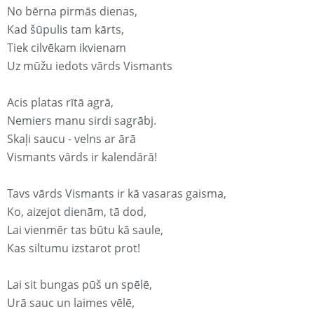
No bērna pirmās dienas,
Kad šūpulis tam kārts,
Tiek cilvēkam ikvienam
Uz mūžu iedots vārds Vismants
Acis platas rītā agrā,
Nemiers manu sirdi sagrābj.
Skaļi saucu - velns ar ārā
Vismants vārds ir kalendārā!
Tavs vārds Vismants ir kā vasaras gaisma,
Ko, aizejot dienām, tā dod,
Lai vienmēr tas būtu kā saule,
Kas siltumu izstarot prot!
Lai sit bungas pūš un spēlē,
Urā sauc un laimes vēlē,