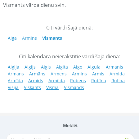
Vismants vārda dienu svin.
Citi vārdi šajā dienā:
Aiga
Armīns
Vismants
Citi kalendārā neierakstītie vārdi šajā dienā:
Aigija
Aigijs
Aigis
Aigita
Aigo
Aigula
Armanis
Armans
Armāns
Armens
Armins
Armis
Armida
Armīda
Armīds
Armilda
Rubens
Rubīna
Rufina
Visija
Viskants
Visma
Vismands
Meklēt