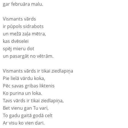
gar februāra malu.
Vismants vārds
ir pūpols sidrabots
un mežā zaļa mētra,
kas dvēselei
spēj mieru dot
un pasargāt no vētrām.
Vismants vārds ir tikai ziedlapiņa
Pie lielā vārdu koka,
Pēc savas gribas liktenis
Ko purina un loka.
Tavs vārds ir tikai ziedlapiņa,
Bet vienu gan Tu vari,
To gadu gaitā godā celt
Ar visu ko vien dari.