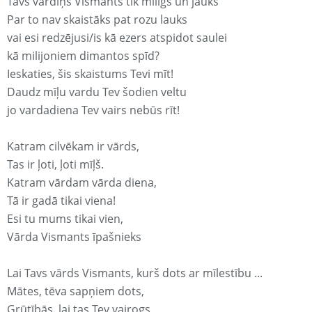
Tavs vārdiņš Vismants tik mīligs un jauks
Par to nav skaistāks pat rozu lauks
vai esi redzējusi/is kā ezers atspidot saulei
kā milijoniem dimantos spīd?
Ieskaties, šis skaistums Tevi mīt!
Daudz mīļu vardu Tev šodien veltu
jo vardadiena Tev vairs nebūs rīt!
Katram cilvēkam ir vārds,
Tas ir ļoti, ļoti mīļš.
Katram vārdam vārda diena,
Tā ir gadā tikai viena!
Esi tu mums tikai vien,
Vārda Vismants īpašnieks
Lai Tavs vārds Vismants, kurš dots ar mīlestību ...
Mātes, tēva sapņiem dots,
Grūtībās, lai tas Tev vairogs,