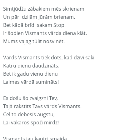
Simtjūdžu zābakiem mēs skrienam
Un pāri dziļām jūrām brienam.
Bet kādā brīdi sakam Stop.
Ir šodien Vismants vārda diena klāt.
Mums vajag tūlīt nosvinēt.
Vārds Vismants tiek dots, kad dzīvi sāki
Katru dienu daudzināts.
Bet ik gadu vienu dienu
Laimes vārdā sumināts!
Es došu šo zvaigzni Tev,
Tajā rakstīts Tavs vārds Vismants.
Cel to debesīs augstu,
Lai vakaros spoži mirdz!
Vismants jau kautri smaida,