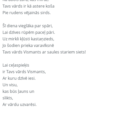
Tavs vārds ir kā astere koša
Pie rudens vējainās sirds.
Šī diena vieglāka par spāri,
Lai dzīves rūpēm paceļ pāri.
Uz mirkli kļūsti kastaņzieds,
Jo šodien prieka varavīksnē
Tavs vārds Vismants ar saules stariem siets!
Lai ceļaspieķis
ir Tavs vārds Vismants,
Ar kuru dzīvē iesi.
Un visu,
kas būs ļauns un
slikts,
Ar vārdu uzvarēsi.