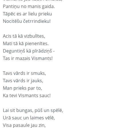
Pantiņu no manis gaida.
Tāpēc es ar lielu prieku
Nocitēšu četrrindieku!
Acis tā kā vizbulītes,
Mati tā kā pienenītes.
Deguntiņš kā pīrādziņš -
Tas ir mazais Vismants!
Tavs vārds ir smuks,
Tavs vārds ir jauks,
Man prieks par to,
Ka tevi Vismants sauc!
Lai sit bungas, pūš un spēlē,
Urā sauc un laimes vēlē,
Visa pasaule jau zin,