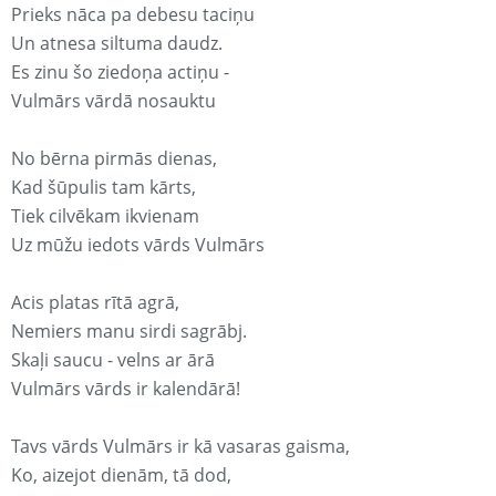
Prieks nāca pa debesu taciņu
Un atnesa siltuma daudz.
Es zinu šo ziedoņa actiņu -
Vulmārs vārdā nosauktu
No bērna pirmās dienas,
Kad šūpulis tam kārts,
Tiek cilvēkam ikvienam
Uz mūžu iedots vārds Vulmārs
Acis platas rītā agrā,
Nemiers manu sirdi sagrābj.
Skaļi saucu - velns ar ārā
Vulmārs vārds ir kalendārā!
Tavs vārds Vulmārs ir kā vasaras gaisma,
Ko, aizejot dienām, tā dod,