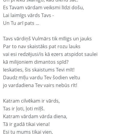
Es Tavam vārdam veiksmi līdzi došu,
Lai laimīgs vārds Tavs -
Un Tu arī pats ...
Tavs vārdiņš Vulmārs tik mīligs un jauks
Par to nav skaistāks pat rozu lauks
vai esi redzējusi/is kā ezers atspidot saulei
kā milijoniem dimantos spīd?
Ieskaties, šis skaistums Tevi mīt!
Daudz mīļu vardu Tev šodien veltu
jo vardadiena Tev vairs nebūs rīt!
Katram cilvēkam ir vārds,
Tas ir ļoti, ļoti mīļš.
Katram vārdam vārda diena,
Tā ir gadā tikai viena!
Esi tu mums tikai vien,