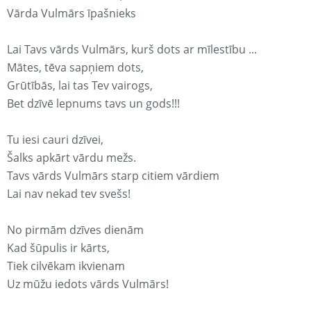
Vārda Vulmārs īpašnieks
Lai Tavs vārds Vulmārs, kurš dots ar mīlestību ...
Mātes, tēva sapņiem dots,
Grūtībās, lai tas Tev vairogs,
Bet dzīvē lepnums tavs un gods!!!
Tu iesi cauri dzīvei,
Šalks apkārt vārdu mežs.
Tavs vārds Vulmārs starp citiem vārdiem
Lai nav nekad tev svešs!
No pirmām dzīves dienām
Kad šūpulis ir kārts,
Tiek cilvēkam ikvienam
Uz mūžu iedots vārds Vulmārs!