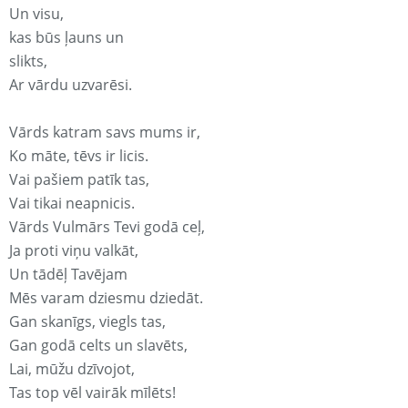
Un visu,
kas būs ļauns un
slikts,
Ar vārdu uzvarēsi.
Vārds katram savs mums ir,
Ko māte, tēvs ir licis.
Vai pašiem patīk tas,
Vai tikai neapnicis.
Vārds Vulmārs Tevi godā ceļ,
Ja proti viņu valkāt,
Un tādēļ Tavējam
Mēs varam dziesmu dziedāt.
Gan skanīgs, viegls tas,
Gan godā celts un slavēts,
Lai, mūžu dzīvojot,
Tas top vēl vairāk mīlēts!