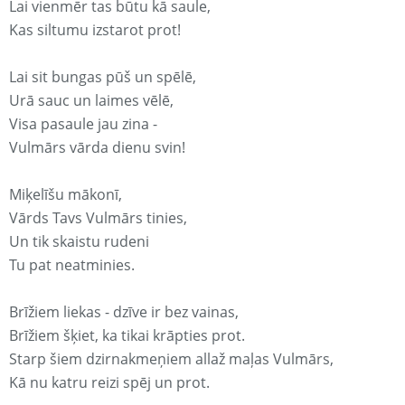
Lai vienmēr tas būtu kā saule,
Kas siltumu izstarot prot!
Lai sit bungas pūš un spēlē,
Urā sauc un laimes vēlē,
Visa pasaule jau zina -
Vulmārs vārda dienu svin!
Miķelīšu mākonī,
Vārds Tavs Vulmārs tinies,
Un tik skaistu rudeni
Tu pat neatminies.
Brīžiem liekas - dzīve ir bez vainas,
Brīžiem šķiet, ka tikai krāpties prot.
Starp šiem dzirnakmeņiem allaž maļas Vulmārs,
Kā nu katru reizi spēj un prot.