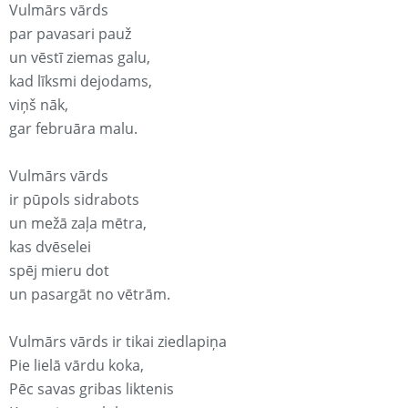
Vulmārs vārds
par pavasari pauž
un vēstī ziemas galu,
kad līksmi dejodams,
viņš nāk,
gar februāra malu.
Vulmārs vārds
ir pūpols sidrabots
un mežā zaļa mētra,
kas dvēselei
spēj mieru dot
un pasargāt no vētrām.
Vulmārs vārds ir tikai ziedlapiņa
Pie lielā vārdu koka,
Pēc savas gribas liktenis