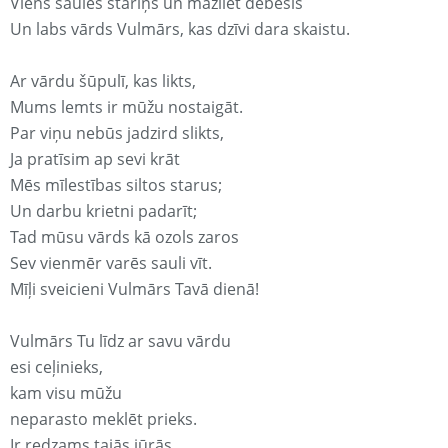
Viens saules stariņš un mazliet debesis
Un labs vārds Vulmārs, kas dzīvi dara skaistu.
Ar vārdu šūpulī, kas likts,
Mums lemts ir mūžu nostaigāt.
Par viņu nebūs jadzird slikts,
Ja pratīsim ap sevi krāt
Mēs mīlestības siltos starus;
Un darbu krietni padarīt;
Tad mūsu vārds kā ozols zaros
Sev vienmēr varēs sauli vīt.
Mīļi sveicieni Vulmārs Tavā dienā!
Vulmārs Tu līdz ar savu vārdu
esi ceļinieks,
kam visu mūžu
neparasto meklēt prieks.
Ir redzams tajās jūrās