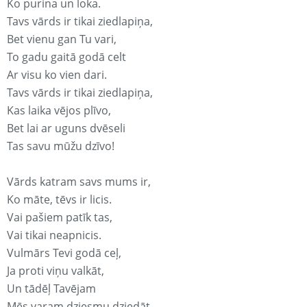
Ko purina un loka.
Tavs vārds ir tikai ziedlapiņa,
Bet vienu gan Tu vari,
To gadu gaitā godā celt
Ar visu ko vien dari.
Tavs vārds ir tikai ziedlapiņa,
Kas laika vējos plīvo,
Bet lai ar uguns dvēseli
Tas savu mūžu dzīvo!
Vārds katram savs mums ir,
Ko māte, tēvs ir licis.
Vai pašiem patīk tas,
Vai tikai neapnicis.
Vulmārs Tevi godā ceļ,
Ja proti viņu valkāt,
Un tādēļ Tavējam
Mēs varam dziesmu dziedāt.