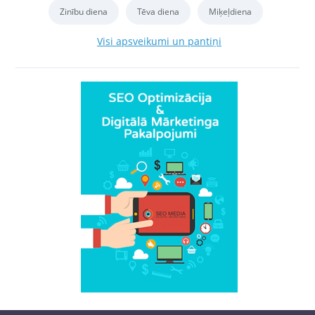
Zinību diena
Tēva diena
Miķeļdiena
Visi apsveikumi un pantiņi