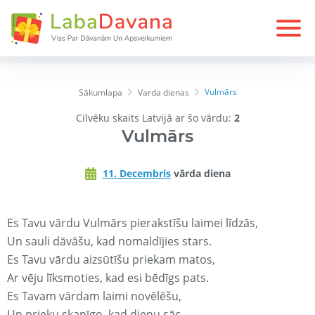
Vulmārs
Sākumlapa
Varda dienas
Cilvēku skaits Latvijā ar šo vārdu:
2
Vulmārs
11. Decembris
vārda diena
Es Tavu vārdu Vulmārs pierakstīšu laimei līdzās,
Un sauli dāvāšu, kad nomaldījies stars.
Es Tavu vārdu aizsūtīšu priekam matos,
Ar vēju līksmoties, kad esi bēdīgs pats.
Es Tavam vārdam laimi novēlēšu,
Un prieku skanīgo, kad dienu sāc.