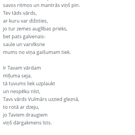
savos ritmos un mantrās viņš pin.
Tev tāds vārds,
ar kuru var dižoties,
jo tur zemes auglības prieks,
bet pats galvenais-
saule un varvīksne
mums no viņa gaišumam tiek.
Ir Tavam vārdam
mīļuma seja,
tā tuvums liek uzplaukt
un nespēku nīst,
Tavs vārds Vulmārs uzzied gleznā,
to rotā ar dzeju,
jo Taviem draugiem
viņš dārgakmens īsts.