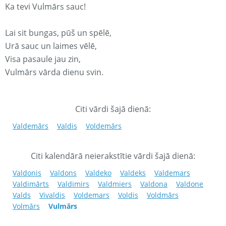
Ka tevi Vulmārs sauc!
Lai sit bungas, pūš un spēlē,
Urā sauc un laimes vēlē,
Visa pasaule jau zin,
Vulmārs vārda dienu svin.
Citi vārdi šajā dienā:
Valdemārs
Valdis
Voldemārs
Citi kalendārā neierakstītie vārdi šajā dienā:
Valdonis
Valdons
Valdeko
Valdeks
Valdemars
Valdimārts
Valdimirs
Valdmiers
Valdona
Valdone
Valds
Vivaldis
Voldemars
Voldis
Voldmārs
Volmārs
Vulmārs