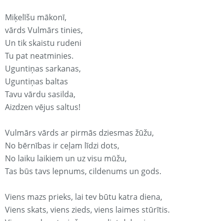
Miķelīšu mākonī,
vārds Vulmārs tinies,
Un tik skaistu rudeni
Tu pat neatminies.
Uguntiņas sarkanas,
Uguntiņas baltas
Tavu vārdu sasilda,
Aizdzen vējus saltus!
Vulmārs vārds ar pirmās dziesmas žūžu,
No bērnības ir ceļam līdzi dots,
No laiku laikiem un uz visu mūžu,
Tas būs tavs lepnums, cildenums un gods.
Viens mazs prieks, lai tev būtu katra diena,
Viens skats, viens zieds, viens laimes stūrītis.