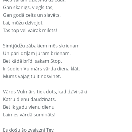
Gan skanīgs, viegls tas,
Gan godā celts un slavēts,
Lai, mūžu dzīvojot,
Tas top vēl vairāk mīlēts!
Simtjūdžu zābakiem mēs skrienam
Un pāri dziļām jūrām brienam.
Bet kādā brīdi sakam Stop.
Ir šodien Vulmārs vārda diena klāt.
Mums vajag tūlīt nosvinēt.
Vārds Vulmārs tiek dots, kad dzīvi sāki
Katru dienu daudzināts.
Bet ik gadu vienu dienu
Laimes vārdā sumināts!
Es došu šo zvaigzni Tev,