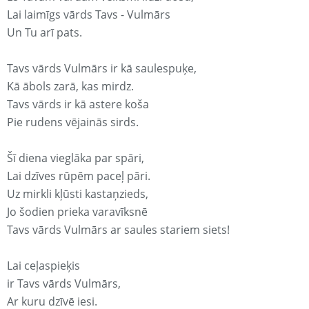
Lai laimīgs vārds Tavs - Vulmārs
Un Tu arī pats.
Tavs vārds Vulmārs ir kā saulespuķe,
Kā ābols zarā, kas mirdz.
Tavs vārds ir kā astere koša
Pie rudens vējainās sirds.
Šī diena vieglāka par spāri,
Lai dzīves rūpēm paceļ pāri.
Uz mirkli kļūsti kastaņzieds,
Jo šodien prieka varavīksnē
Tavs vārds Vulmārs ar saules stariem siets!
Lai ceļaspieķis
ir Tavs vārds Vulmārs,
Ar kuru dzīvē iesi.