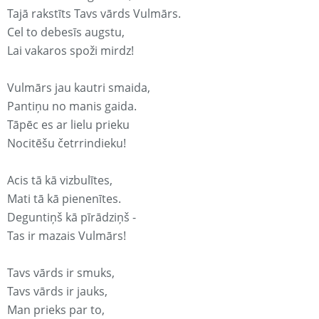
Tajā rakstīts Tavs vārds Vulmārs.
Cel to debesīs augstu,
Lai vakaros spoži mirdz!
Vulmārs jau kautri smaida,
Pantiņu no manis gaida.
Tāpēc es ar lielu prieku
Nocitēšu četrrindieku!
Acis tā kā vizbulītes,
Mati tā kā pienenītes.
Deguntiņš kā pīrādziņš -
Tas ir mazais Vulmārs!
Tavs vārds ir smuks,
Tavs vārds ir jauks,
Man prieks par to,