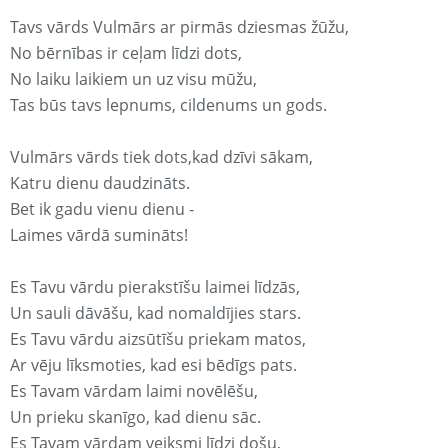
Tavs vārds Vulmārs ar pirmās dziesmas žūžu,
No bērnības ir ceļam līdzi dots,
No laiku laikiem un uz visu mūžu,
Tas būs tavs lepnums, cildenums un gods.
Vulmārs vārds tiek dots,kad dzīvi sākam,
Katru dienu daudzināts.
Bet ik gadu vienu dienu -
Laimes vārdā sumināts!
Es Tavu vārdu pierakstīšu laimei līdzās,
Un sauli dāvāšu, kad nomaldījies stars.
Es Tavu vārdu aizsūtīšu priekam matos,
Ar vēju līksmoties, kad esi bēdīgs pats.
Es Tavam vārdam laimi novēlēšu,
Un prieku skanīgo, kad dienu sāc.
Es Tavam vārdam veiksmi līdzi došu,