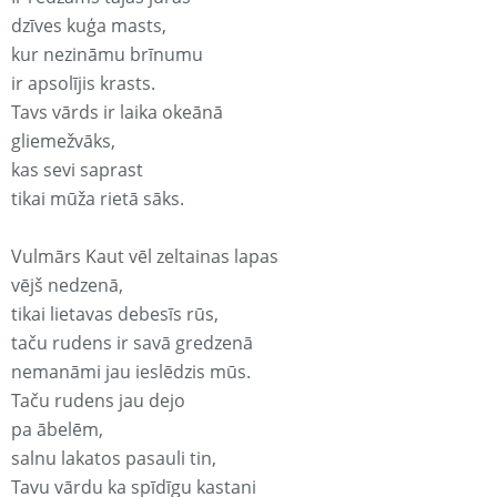
dzīves kuģa masts,
kur nezināmu brīnumu
ir apsolījis krasts.
Tavs vārds ir laika okeānā
gliemežvāks,
kas sevi saprast
tikai mūža rietā sāks.
Vulmārs Kaut vēl zeltainas lapas
vējš nedzenā,
tikai lietavas debesīs rūs,
taču rudens ir savā gredzenā
nemanāmi jau ieslēdzis mūs.
Taču rudens jau dejo
pa ābelēm,
salnu lakatos pasauli tin,
Tavu vārdu ka spīdīgu kastani