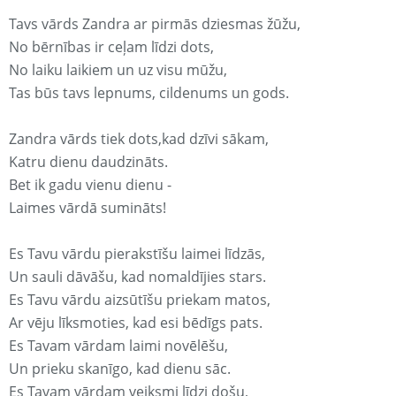
Tavs vārds Zandra ar pirmās dziesmas žūžu,
No bērnības ir ceļam līdzi dots,
No laiku laikiem un uz visu mūžu,
Tas būs tavs lepnums, cildenums un gods.
Zandra vārds tiek dots,kad dzīvi sākam,
Katru dienu daudzināts.
Bet ik gadu vienu dienu -
Laimes vārdā sumināts!
Es Tavu vārdu pierakstīšu laimei līdzās,
Un sauli dāvāšu, kad nomaldījies stars.
Es Tavu vārdu aizsūtīšu priekam matos,
Ar vēju līksmoties, kad esi bēdīgs pats.
Es Tavam vārdam laimi novēlēšu,
Un prieku skanīgo, kad dienu sāc.
Es Tavam vārdam veiksmi līdzi došu,