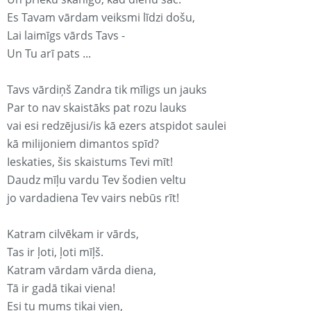
Es Tavam vārdam veiksmi līdzi došu,
Lai laimīgs vārds Tavs -
Un Tu arī pats ...
Tavs vārdiņš Zandra tik mīligs un jauks
Par to nav skaistāks pat rozu lauks
vai esi redzējusi/is kā ezers atspidot saulei
kā milijoniem dimantos spīd?
Ieskaties, šis skaistums Tevi mīt!
Daudz mīļu vardu Tev šodien veltu
jo vardadiena Tev vairs nebūs rīt!
Katram cilvēkam ir vārds,
Tas ir ļoti, ļoti mīļš.
Katram vārdam vārda diena,
Tā ir gadā tikai viena!
Esi tu mums tikai vien,