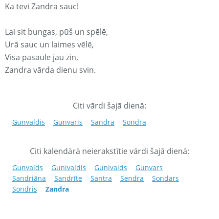
Ka tevi Zandra sauc!
Lai sit bungas, pūš un spēlē,
Urā sauc un laimes vēlē,
Visa pasaule jau zin,
Zandra vārda dienu svin.
Citi vārdi šajā dienā:
Gunvaldis
Gunvaris
Sandra
Sondra
Citi kalendārā neierakstītie vārdi šajā dienā:
Gunvalds
Gunivaldis
Gunivalds
Gunvars
Sandriāna
Sandrīte
Santra
Sendra
Sondars
Sondris
Zandra