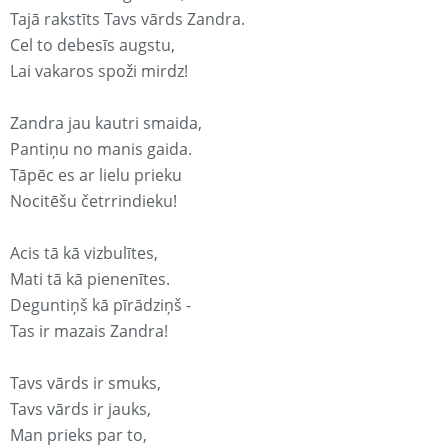
Tajā rakstīts Tavs vārds Zandra.
Cel to debesīs augstu,
Lai vakaros spoži mirdz!
Zandra jau kautri smaida,
Pantiņu no manis gaida.
Tāpēc es ar lielu prieku
Nocitēšu četrrindieku!
Acis tā kā vizbulītes,
Mati tā kā pienenītes.
Deguntiņš kā pīrādziņš -
Tas ir mazais Zandra!
Tavs vārds ir smuks,
Tavs vārds ir jauks,
Man prieks par to,