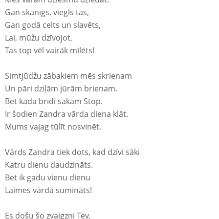
Gan skanīgs, viegls tas,
Gan godā celts un slavēts,
Lai, mūžu dzīvojot,
Tas top vēl vairāk mīlēts!
Simtjūdžu zābakiem mēs skrienam
Un pāri dziļām jūrām brienam.
Bet kādā brīdi sakam Stop.
Ir šodien Zandra vārda diena klāt.
Mums vajag tūlīt nosvinēt.
Vārds Zandra tiek dots, kad dzīvi sāki
Katru dienu daudzināts.
Bet ik gadu vienu dienu
Laimes vārdā sumināts!
Es došu šo zvaigzni Tev,