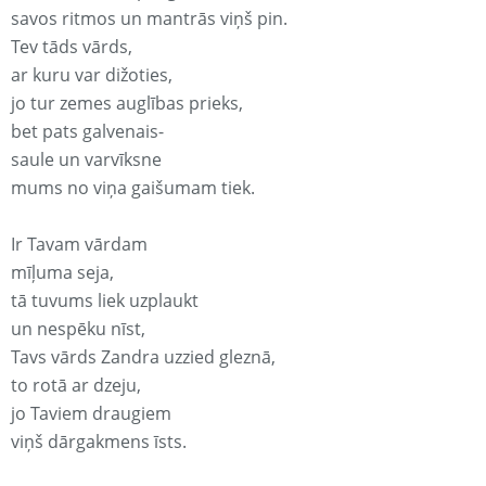
savos ritmos un mantrās viņš pin.
Tev tāds vārds,
ar kuru var dižoties,
jo tur zemes auglības prieks,
bet pats galvenais-
saule un varvīksne
mums no viņa gaišumam tiek.
Ir Tavam vārdam
mīļuma seja,
tā tuvums liek uzplaukt
un nespēku nīst,
Tavs vārds Zandra uzzied gleznā,
to rotā ar dzeju,
jo Taviem draugiem
viņš dārgakmens īsts.