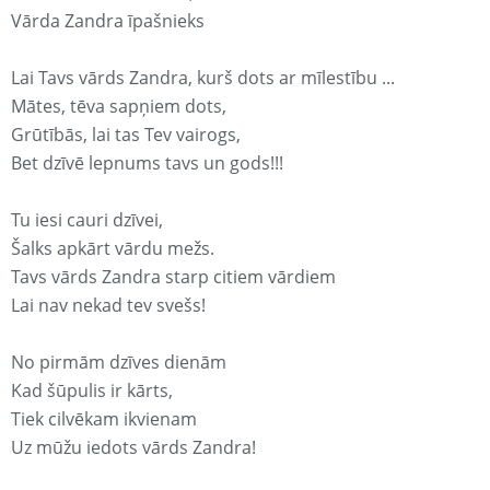
Vārda Zandra īpašnieks
Lai Tavs vārds Zandra, kurš dots ar mīlestību ...
Mātes, tēva sapņiem dots,
Grūtībās, lai tas Tev vairogs,
Bet dzīvē lepnums tavs un gods!!!
Tu iesi cauri dzīvei,
Šalks apkārt vārdu mežs.
Tavs vārds Zandra starp citiem vārdiem
Lai nav nekad tev svešs!
No pirmām dzīves dienām
Kad šūpulis ir kārts,
Tiek cilvēkam ikvienam
Uz mūžu iedots vārds Zandra!