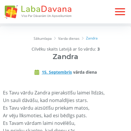
Zandra
Sākumlapa
Varda dienas
Cilvēku skaits Latvijā ar šo vārdu:
3
Zandra
15. Septembris
vārda diena
Es Tavu vārdu Zandra pierakstīšu laimei līdzās,
Un sauli dāvāšu, kad nomaldījies stars.
Es Tavu vārdu aizsūtīšu priekam matos,
Ar vēju līksmoties, kad esi bēdīgs pats.
Es Tavam vārdam laimi novēlēšu,
Un prieku skanīgo, kad dienu sāc.