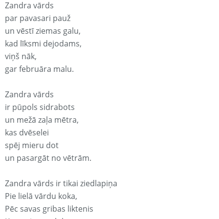
Zandra vārds
par pavasari pauž
un vēstī ziemas galu,
kad līksmi dejodams,
viņš nāk,
gar februāra malu.
Zandra vārds
ir pūpols sidrabots
un mežā zaļa mētra,
kas dvēselei
spēj mieru dot
un pasargāt no vētrām.
Zandra vārds ir tikai ziedlapiņa
Pie lielā vārdu koka,
Pēc savas gribas liktenis