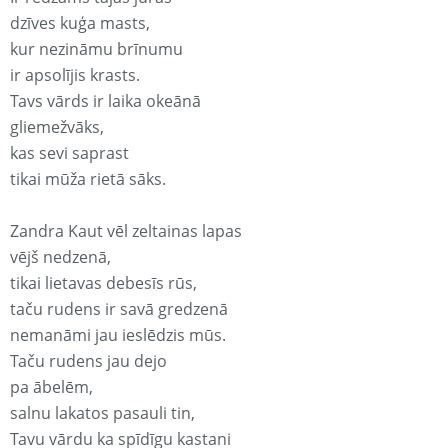
dzīves kuģa masts,
kur nezināmu brīnumu
ir apsolījis krasts.
Tavs vārds ir laika okeānā
gliemežvāks,
kas sevi saprast
tikai mūža rietā sāks.
Zandra Kaut vēl zeltainas lapas
vējš nedzenā,
tikai lietavas debesīs rūs,
taču rudens ir savā gredzenā
nemanāmi jau ieslēdzis mūs.
Taču rudens jau dejo
pa ābelēm,
salnu lakatos pasauli tin,
Tavu vārdu ka spīdīgu kastani