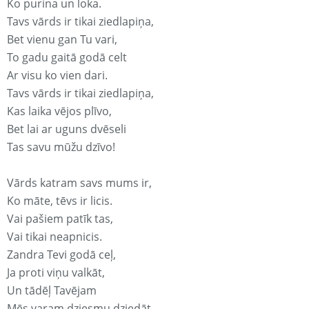
Ko purina un loka.
Tavs vārds ir tikai ziedlapiņa,
Bet vienu gan Tu vari,
To gadu gaitā godā celt
Ar visu ko vien dari.
Tavs vārds ir tikai ziedlapiņa,
Kas laika vējos plīvo,
Bet lai ar uguns dvēseli
Tas savu mūžu dzīvo!
Vārds katram savs mums ir,
Ko māte, tēvs ir licis.
Vai pašiem patīk tas,
Vai tikai neapnicis.
Zandra Tevi godā ceļ,
Ja proti viņu valkāt,
Un tādēļ Tavējam
Mēs varam dziesmu dziedāt.