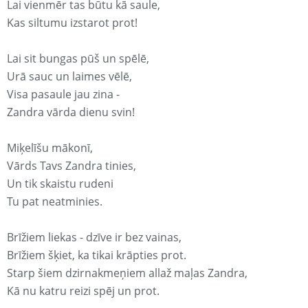
Lai vienmēr tas būtu kā saule,
Kas siltumu izstarot prot!
Lai sit bungas pūš un spēlē,
Urā sauc un laimes vēlē,
Visa pasaule jau zina -
Zandra vārda dienu svin!
Miķelīšu mākonī,
Vārds Tavs Zandra tinies,
Un tik skaistu rudeni
Tu pat neatminies.
Brīžiem liekas - dzīve ir bez vainas,
Brīžiem šķiet, ka tikai krāpties prot.
Starp šiem dzirnakmeņiem allaž maļas Zandra,
Kā nu katru reizi spēj un prot.