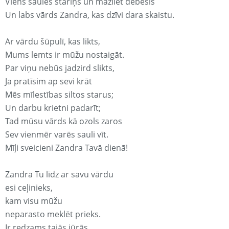
Viens saules stariņš un mazliet debesis
Un labs vārds Zandra, kas dzīvi dara skaistu.
Ar vārdu šūpulī, kas likts,
Mums lemts ir mūžu nostaigāt.
Par viņu nebūs jadzird slikts,
Ja pratīsim ap sevi krāt
Mēs mīlestības siltos starus;
Un darbu krietni padarīt;
Tad mūsu vārds kā ozols zaros
Sev vienmēr varēs sauli vīt.
Mīļi sveicieni Zandra Tavā dienā!
Zandra Tu līdz ar savu vārdu
esi ceļinieks,
kam visu mūžu
neparasto meklēt prieks.
Ir redzams tajās jūrās