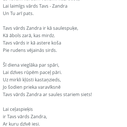
Lai laimīgs vārds Tavs - Zandra
Un Tu arī pats.
Tavs vārds Zandra ir kā saulespuķe,
Kā ābols zarā, kas mirdz.
Tavs vārds ir kā astere koša
Pie rudens vējainās sirds.
Šī diena vieglāka par spāri,
Lai dzīves rūpēm paceļ pāri.
Uz mirkli kļūsti kastaņzieds,
Jo šodien prieka varavīksnē
Tavs vārds Zandra ar saules stariem siets!
Lai ceļaspieķis
ir Tavs vārds Zandra,
Ar kuru dzīvē iesi.