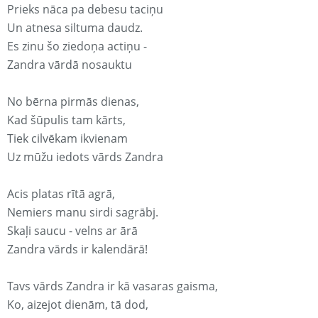
Prieks nāca pa debesu taciņu
Un atnesa siltuma daudz.
Es zinu šo ziedoņa actiņu -
Zandra vārdā nosauktu
No bērna pirmās dienas,
Kad šūpulis tam kārts,
Tiek cilvēkam ikvienam
Uz mūžu iedots vārds Zandra
Acis platas rītā agrā,
Nemiers manu sirdi sagrābj.
Skaļi saucu - velns ar ārā
Zandra vārds ir kalendārā!
Tavs vārds Zandra ir kā vasaras gaisma,
Ko, aizejot dienām, tā dod,