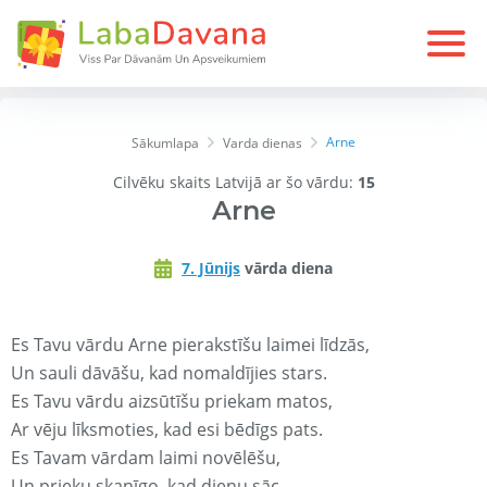
Arne
Sākumlapa
Varda dienas
Cilvēku skaits Latvijā ar šo vārdu:
15
Arne
7. Jūnijs
vārda diena
Es Tavu vārdu Arne pierakstīšu laimei līdzās,
Un sauli dāvāšu, kad nomaldījies stars.
Es Tavu vārdu aizsūtīšu priekam matos,
Ar vēju līksmoties, kad esi bēdīgs pats.
Es Tavam vārdam laimi novēlēšu,
Un prieku skanīgo, kad dienu sāc.