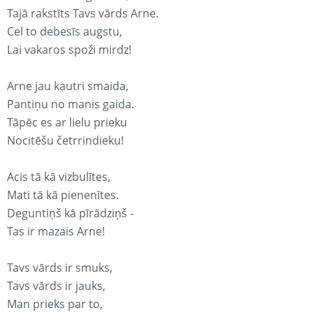
Tajā rakstīts Tavs vārds Arne.
Cel to debesīs augstu,
Lai vakaros spoži mirdz!
Arne jau kautri smaida,
Pantiņu no manis gaida.
Tāpēc es ar lielu prieku
Nocitēšu četrrindieku!
Acis tā kā vizbulītes,
Mati tā kā pienenītes.
Deguntiņš kā pīrādziņš -
Tas ir mazais Arne!
Tavs vārds ir smuks,
Tavs vārds ir jauks,
Man prieks par to,