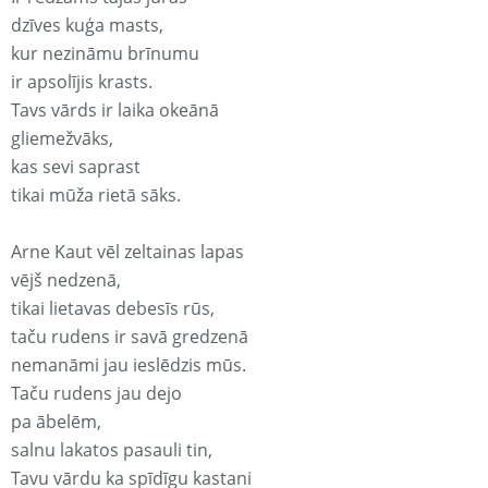
dzīves kuģa masts,
kur nezināmu brīnumu
ir apsolījis krasts.
Tavs vārds ir laika okeānā
gliemežvāks,
kas sevi saprast
tikai mūža rietā sāks.
Arne Kaut vēl zeltainas lapas
vējš nedzenā,
tikai lietavas debesīs rūs,
taču rudens ir savā gredzenā
nemanāmi jau ieslēdzis mūs.
Taču rudens jau dejo
pa ābelēm,
salnu lakatos pasauli tin,
Tavu vārdu ka spīdīgu kastani