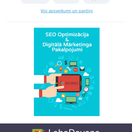
Visi apsveikumi un pantiņi