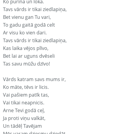
Ko purina un loka.
Tavs vārds ir tikai ziedlapiņa,
Bet vienu gan Tu vari,
To gadu gaitā godā celt
Ar visu ko vien dari.
Tavs vārds ir tikai ziedlapiņa,
Kas laika vējos plīvo,
Bet lai ar uguns dvēseli
Tas savu mūžu dzīvo!
Vārds katram savs mums ir,
Ko māte, tēvs ir licis.
Vai pašiem patīk tas,
Vai tikai neapnicis.
Arne Tevi godā ceļ,
Ja proti viņu valkāt,
Un tādēļ Tavējam
Mēs varam dziesmu dziedāt.