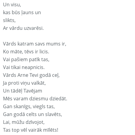
Un visu,
kas būs ļauns un
slikts,
Ar vārdu uzvarēsi.
Vārds katram savs mums ir,
Ko māte, tēvs ir licis.
Vai pašiem patīk tas,
Vai tikai neapnicis.
Vārds Arne Tevi godā ceļ,
Ja proti viņu valkāt,
Un tādēļ Tavējam
Mēs varam dziesmu dziedāt.
Gan skanīgs, viegls tas,
Gan godā celts un slavēts,
Lai, mūžu dzīvojot,
Tas top vēl vairāk mīlēts!