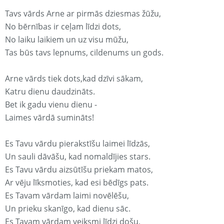
Tavs vārds Arne ar pirmās dziesmas žūžu,
No bērnības ir ceļam līdzi dots,
No laiku laikiem un uz visu mūžu,
Tas būs tavs lepnums, cildenums un gods.
Arne vārds tiek dots,kad dzīvi sākam,
Katru dienu daudzināts.
Bet ik gadu vienu dienu -
Laimes vārdā sumināts!
Es Tavu vārdu pierakstīšu laimei līdzās,
Un sauli dāvāšu, kad nomaldījies stars.
Es Tavu vārdu aizsūtīšu priekam matos,
Ar vēju līksmoties, kad esi bēdīgs pats.
Es Tavam vārdam laimi novēlēšu,
Un prieku skanīgo, kad dienu sāc.
Es Tavam vārdam veiksmi līdzi došu,