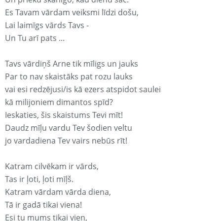
Es Tavam vārdam veiksmi līdzi došu,
Lai laimīgs vārds Tavs -
Un Tu arī pats ...
Tavs vārdiņš Arne tik mīligs un jauks
Par to nav skaistāks pat rozu lauks
vai esi redzējusi/is kā ezers atspidot saulei
kā milijoniem dimantos spīd?
Ieskaties, šis skaistums Tevi mīt!
Daudz mīļu vardu Tev šodien veltu
jo vardadiena Tev vairs nebūs rīt!
Katram cilvēkam ir vārds,
Tas ir ļoti, ļoti mīļš.
Katram vārdam vārda diena,
Tā ir gadā tikai viena!
Esi tu mums tikai vien,