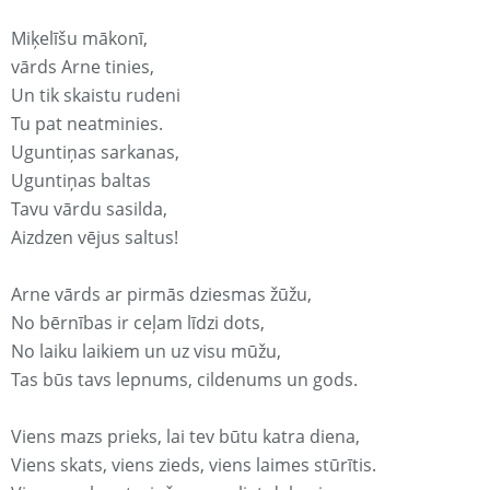
Miķelīšu mākonī,
vārds Arne tinies,
Un tik skaistu rudeni
Tu pat neatminies.
Uguntiņas sarkanas,
Uguntiņas baltas
Tavu vārdu sasilda,
Aizdzen vējus saltus!
Arne vārds ar pirmās dziesmas žūžu,
No bērnības ir ceļam līdzi dots,
No laiku laikiem un uz visu mūžu,
Tas būs tavs lepnums, cildenums un gods.
Viens mazs prieks, lai tev būtu katra diena,
Viens skats, viens zieds, viens laimes stūrītis.