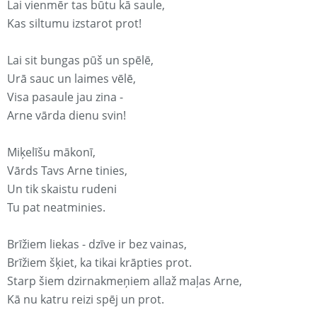
Lai vienmēr tas būtu kā saule,
Kas siltumu izstarot prot!
Lai sit bungas pūš un spēlē,
Urā sauc un laimes vēlē,
Visa pasaule jau zina -
Arne vārda dienu svin!
Miķelīšu mākonī,
Vārds Tavs Arne tinies,
Un tik skaistu rudeni
Tu pat neatminies.
Brīžiem liekas - dzīve ir bez vainas,
Brīžiem šķiet, ka tikai krāpties prot.
Starp šiem dzirnakmeņiem allaž maļas Arne,
Kā nu katru reizi spēj un prot.