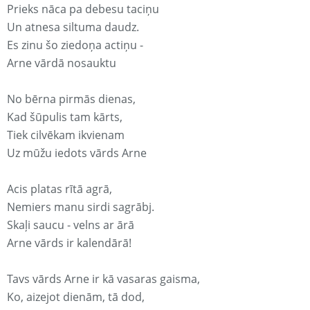
Prieks nāca pa debesu taciņu
Un atnesa siltuma daudz.
Es zinu šo ziedoņa actiņu -
Arne vārdā nosauktu
No bērna pirmās dienas,
Kad šūpulis tam kārts,
Tiek cilvēkam ikvienam
Uz mūžu iedots vārds Arne
Acis platas rītā agrā,
Nemiers manu sirdi sagrābj.
Skaļi saucu - velns ar ārā
Arne vārds ir kalendārā!
Tavs vārds Arne ir kā vasaras gaisma,
Ko, aizejot dienām, tā dod,