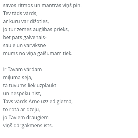
savos ritmos un mantrās viņš pin.
Tev tāds vārds,
ar kuru var dižoties,
jo tur zemes auglības prieks,
bet pats galvenais-
saule un varvīksne
mums no viņa gaišumam tiek.
Ir Tavam vārdam
mīļuma seja,
tā tuvums liek uzplaukt
un nespēku nīst,
Tavs vārds Arne uzzied gleznā,
to rotā ar dzeju,
jo Taviem draugiem
viņš dārgakmens īsts.