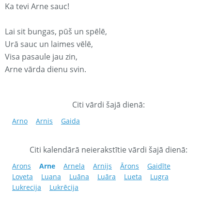
Ka tevi Arne sauc!
Lai sit bungas, pūš un spēlē,
Urā sauc un laimes vēlē,
Visa pasaule jau zin,
Arne vārda dienu svin.
Citi vārdi šajā dienā:
Arno
Arnis
Gaida
Citi kalendārā neierakstītie vārdi šajā dienā:
Arons
Arne
Arnela
Arnijs
Ārons
Gaidīte
Loveta
Luana
Luāna
Luāra
Lueta
Lugra
Lukrecija
Lukrēcija