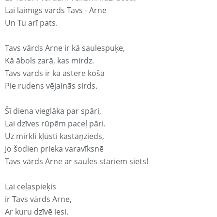
Lai laimīgs vārds Tavs - Arne
Un Tu arī pats.
Tavs vārds Arne ir kā saulespuķe,
Kā ābols zarā, kas mirdz.
Tavs vārds ir kā astere koša
Pie rudens vējainās sirds.
Šī diena vieglāka par spāri,
Lai dzīves rūpēm paceļ pāri.
Uz mirkli kļūsti kastaņzieds,
Jo šodien prieka varavīksnē
Tavs vārds Arne ar saules stariem siets!
Lai ceļaspieķis
ir Tavs vārds Arne,
Ar kuru dzīvē iesi.