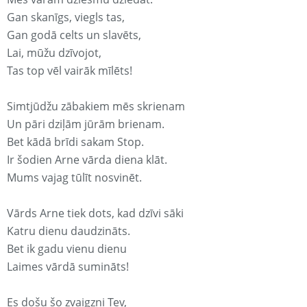
Gan skanīgs, viegls tas,
Gan godā celts un slavēts,
Lai, mūžu dzīvojot,
Tas top vēl vairāk mīlēts!
Simtjūdžu zābakiem mēs skrienam
Un pāri dziļām jūrām brienam.
Bet kādā brīdi sakam Stop.
Ir šodien Arne vārda diena klāt.
Mums vajag tūlīt nosvinēt.
Vārds Arne tiek dots, kad dzīvi sāki
Katru dienu daudzināts.
Bet ik gadu vienu dienu
Laimes vārdā sumināts!
Es došu šo zvaigzni Tev,