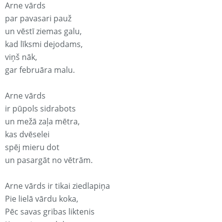
Arne vārds
par pavasari pauž
un vēstī ziemas galu,
kad līksmi dejodams,
viņš nāk,
gar februāra malu.
Arne vārds
ir pūpols sidrabots
un mežā zaļa mētra,
kas dvēselei
spēj mieru dot
un pasargāt no vētrām.
Arne vārds ir tikai ziedlapiņa
Pie lielā vārdu koka,
Pēc savas gribas liktenis