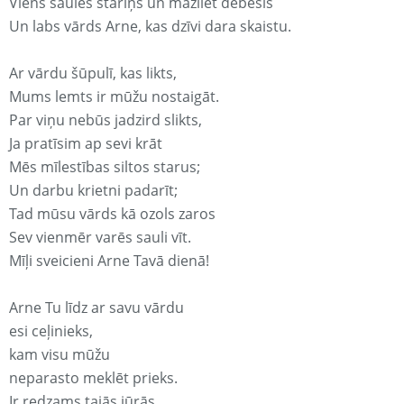
Viens saules stariņš un mazliet debesis
Un labs vārds Arne, kas dzīvi dara skaistu.
Ar vārdu šūpulī, kas likts,
Mums lemts ir mūžu nostaigāt.
Par viņu nebūs jadzird slikts,
Ja pratīsim ap sevi krāt
Mēs mīlestības siltos starus;
Un darbu krietni padarīt;
Tad mūsu vārds kā ozols zaros
Sev vienmēr varēs sauli vīt.
Mīļi sveicieni Arne Tavā dienā!
Arne Tu līdz ar savu vārdu
esi ceļinieks,
kam visu mūžu
neparasto meklēt prieks.
Ir redzams tajās jūrās