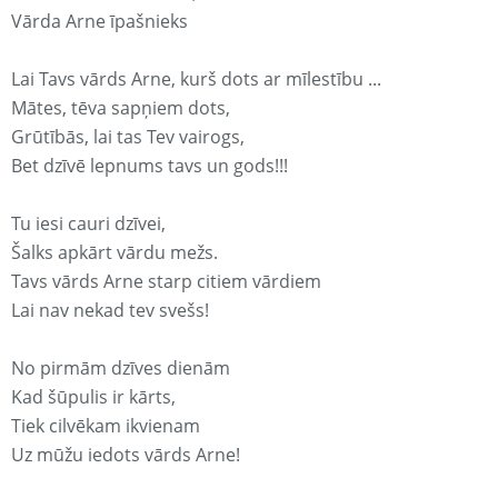
Vārda Arne īpašnieks
Lai Tavs vārds Arne, kurš dots ar mīlestību ...
Mātes, tēva sapņiem dots,
Grūtībās, lai tas Tev vairogs,
Bet dzīvē lepnums tavs un gods!!!
Tu iesi cauri dzīvei,
Šalks apkārt vārdu mežs.
Tavs vārds Arne starp citiem vārdiem
Lai nav nekad tev svešs!
No pirmām dzīves dienām
Kad šūpulis ir kārts,
Tiek cilvēkam ikvienam
Uz mūžu iedots vārds Arne!