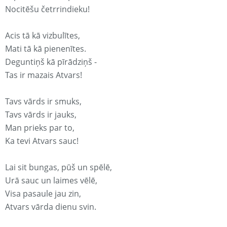
Nocitēšu četrrindieku!
Acis tā kā vizbulītes,
Mati tā kā pienenītes.
Deguntiņš kā pīrādziņš -
Tas ir mazais Atvars!
Tavs vārds ir smuks,
Tavs vārds ir jauks,
Man prieks par to,
Ka tevi Atvars sauc!
Lai sit bungas, pūš un spēlē,
Urā sauc un laimes vēlē,
Visa pasaule jau zin,
Atvars vārda dienu svin.