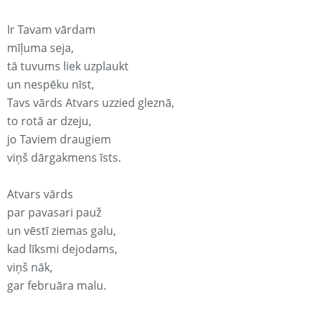
Ir Tavam vārdam
mīļuma seja,
tā tuvums liek uzplaukt
un nespēku nīst,
Tavs vārds Atvars uzzied gleznā,
to rotā ar dzeju,
jo Taviem draugiem
viņš dārgakmens īsts.
Atvars vārds
par pavasari pauž
un vēstī ziemas galu,
kad līksmi dejodams,
viņš nāk,
gar februāra malu.