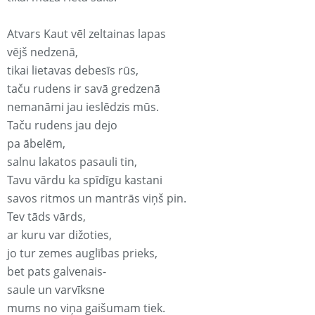
Atvars Kaut vēl zeltainas lapas
vējš nedzenā,
tikai lietavas debesīs rūs,
taču rudens ir savā gredzenā
nemanāmi jau ieslēdzis mūs.
Taču rudens jau dejo
pa ābelēm,
salnu lakatos pasauli tin,
Tavu vārdu ka spīdīgu kastani
savos ritmos un mantrās viņš pin.
Tev tāds vārds,
ar kuru var dižoties,
jo tur zemes auglības prieks,
bet pats galvenais-
saule un varvīksne
mums no viņa gaišumam tiek.