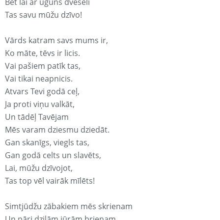
Bet lai ar uguns dvēseli
Tas savu mūžu dzīvo!
Vārds katram savs mums ir,
Ko māte, tēvs ir licis.
Vai pašiem patīk tas,
Vai tikai neapnicis.
Atvars Tevi godā ceļ,
Ja proti viņu valkāt,
Un tādēļ Tavējam
Mēs varam dziesmu dziedāt.
Gan skanīgs, viegls tas,
Gan godā celts un slavēts,
Lai, mūžu dzīvojot,
Tas top vēl vairāk mīlēts!
Simtjūdžu zābakiem mēs skrienam
Un pāri dziļām jūrām brienam.