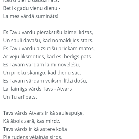
Katru dienu daudzināts.
Bet ik gadu vienu dienu -
Laimes vārdā sumināts!
Es Tavu vārdu pierakstīšu laimei līdzās,
Un sauli dāvāšu, kad nomaldījies stars.
Es Tavu vārdu aizsūtīšu priekam matos,
Ar vēju līksmoties, kad esi bēdīgs pats.
Es Tavam vārdam laimi novēlēšu,
Un prieku skanīgo, kad dienu sāc.
Es Tavam vārdam veiksmi līdzi došu,
Lai laimīgs vārds Tavs - Atvars
Un Tu arī pats.
Tavs vārds Atvars ir kā saulespuķe,
Kā ābols zarā, kas mirdz.
Tavs vārds ir kā astere koša
Pie rudens vējainās sirds.