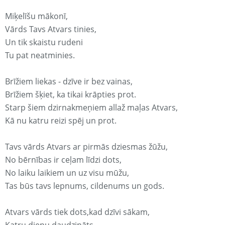
Miķelīšu mākonī,
Vārds Tavs Atvars tinies,
Un tik skaistu rudeni
Tu pat neatminies.
Brīžiem liekas - dzīve ir bez vainas,
Brīžiem šķiet, ka tikai krāpties prot.
Starp šiem dzirnakmeņiem allaž maļas Atvars,
Kā nu katru reizi spēj un prot.
Tavs vārds Atvars ar pirmās dziesmas žūžu,
No bērnības ir ceļam līdzi dots,
No laiku laikiem un uz visu mūžu,
Tas būs tavs lepnums, cildenums un gods.
Atvars vārds tiek dots,kad dzīvi sākam,