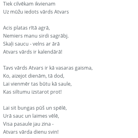
Tiek cilvēkam ikvienam
Uz mūžu iedots vārds Atvars
Acis platas rītā agrā,
Nemiers manu sirdi sagrābj.
Skaļi saucu - velns ar ārā
Atvars vārds ir kalendārā!
Tavs vārds Atvars ir kā vasaras gaisma,
Ko, aizejot dienām, tā dod,
Lai vienmēr tas būtu kā saule,
Kas siltumu izstarot prot!
Lai sit bungas pūš un spēlē,
Urā sauc un laimes vēlē,
Visa pasaule jau zina -
Atvars vārda dienu svin!