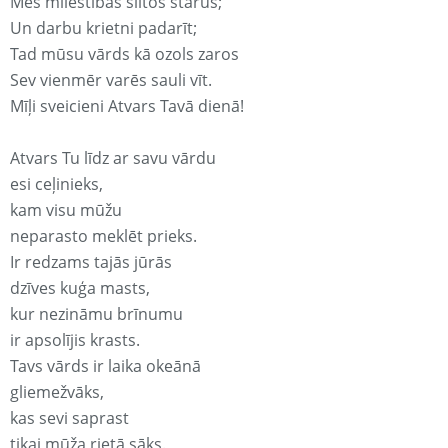
Mēs mīlestības siltos starus;
Un darbu krietni padarīt;
Tad mūsu vārds kā ozols zaros
Sev vienmēr varēs sauli vīt.
Mīļi sveicieni Atvars Tavā dienā!
Atvars Tu līdz ar savu vārdu
esi ceļinieks,
kam visu mūžu
neparasto meklēt prieks.
Ir redzams tajās jūrās
dzīves kuģa masts,
kur nezināmu brīnumu
ir apsolījis krasts.
Tavs vārds ir laika okeānā
gliemežvāks,
kas sevi saprast
tikai mūža rietā sāks.