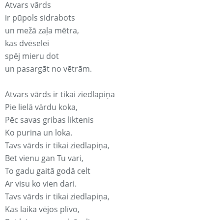
Atvars vārds
ir pūpols sidrabots
un mežā zaļa mētra,
kas dvēselei
spēj mieru dot
un pasargāt no vētrām.
Atvars vārds ir tikai ziedlapiņa
Pie lielā vārdu koka,
Pēc savas gribas liktenis
Ko purina un loka.
Tavs vārds ir tikai ziedlapiņa,
Bet vienu gan Tu vari,
To gadu gaitā godā celt
Ar visu ko vien dari.
Tavs vārds ir tikai ziedlapiņa,
Kas laika vējos plīvo,