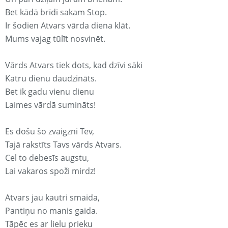
Bet kādā brīdi sakam Stop.
Ir šodien Atvars vārda diena klāt.
Mums vajag tūlīt nosvinēt.
Vārds Atvars tiek dots, kad dzīvi sāki
Katru dienu daudzināts.
Bet ik gadu vienu dienu
Laimes vārdā sumināts!
Es došu šo zvaigzni Tev,
Tajā rakstīts Tavs vārds Atvars.
Cel to debesīs augstu,
Lai vakaros spoži mirdz!
Atvars jau kautri smaida,
Pantiņu no manis gaida.
Tāpēc es ar lielu prieku