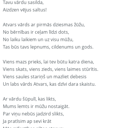
Tavu vārdu sasilda,
Aizdzen vējus saltus!
Atvars vārds ar pirmās dziesmas žūžu,
No bērnības ir ceļam līdzi dots,
No laiku laikiem un uz visu mūžu,
Tas būs tavs lepnums, cildenums un gods.
Viens mazs prieks, lai tev būtu katra diena,
Viens skats, viens zieds, viens laimes stūrītis.
Viens saules stariņš un mazliet debesis
Un labs vārds Atvars, kas dzīvi dara skaistu.
Ar vārdu šūpulī, kas likts,
Mums lemts ir mūžu nostaigāt.
Par viņu nebūs jadzird slikts,
Ja pratīsim ap sevi krāt