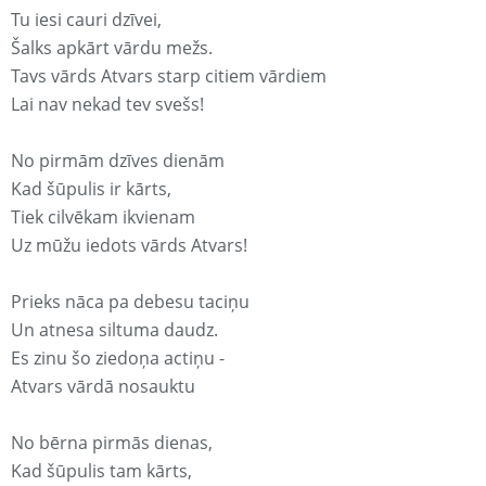
Tu iesi cauri dzīvei,
Šalks apkārt vārdu mežs.
Tavs vārds Atvars starp citiem vārdiem
Lai nav nekad tev svešs!
No pirmām dzīves dienām
Kad šūpulis ir kārts,
Tiek cilvēkam ikvienam
Uz mūžu iedots vārds Atvars!
Prieks nāca pa debesu taciņu
Un atnesa siltuma daudz.
Es zinu šo ziedoņa actiņu -
Atvars vārdā nosauktu
No bērna pirmās dienas,
Kad šūpulis tam kārts,