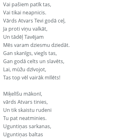
Vai pašiem patīk tas,
Vai tikai neapnicis.
Vārds Atvars Tevi godā ceļ,
Ja proti viņu valkāt,
Un tādēļ Tavējam
Mēs varam dziesmu dziedāt.
Gan skanīgs, viegls tas,
Gan godā celts un slavēts,
Lai, mūžu dzīvojot,
Tas top vēl vairāk mīlēts!
Miķelīšu mākonī,
vārds Atvars tinies,
Un tik skaistu rudeni
Tu pat neatminies.
Uguntiņas sarkanas,
Uguntiņas baltas