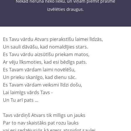
Nekad nerunā neko lieku, un viņam piemīt prasme
izvēlēties draugus.
Es Tavu vārdu Atvars pierakstīšu laimei līdzās,
Un sauli dāvāšu, kad nomaldījies stars.
Es Tavu vārdu aizsūtīšu priekam matos,
Ar vēju līksmoties, kad esi bēdīgs pats.
Es Tavam vārdam laimi novēlēšu,
Un prieku skanīgo, kad dienu sāc.
Es Tavam vārdam veiksmi līdzi došu,
Lai laimīgs vārds Tavs -
Un Tu arī pats ...
Tavs vārdiņš Atvars tik mīligs un jauks
Par to nav skaistāks pat rozu lauks
vai esi redzējusi/is kā ezers atspidot saulei