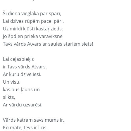
Šī diena vieglāka par spāri,
Lai dzīves rūpēm paceļ pāri.
Uz mirkli kļūsti kastaņzieds,
Jo šodien prieka varavīksnē
Tavs vārds Atvars ar saules stariem siets!
Lai ceļaspieķis
ir Tavs vārds Atvars,
Ar kuru dzīvē iesi.
Un visu,
kas būs ļauns un
slikts,
Ar vārdu uzvarēsi.
Vārds katram savs mums ir,
Ko māte, tēvs ir licis.