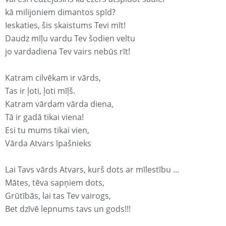
kā milijoniem dimantos spīd?
Ieskaties, šis skaistums Tevi mīt!
Daudz mīļu vardu Tev šodien veltu
jo vardadiena Tev vairs nebūs rīt!
Katram cilvēkam ir vārds,
Tas ir ļoti, ļoti mīļš.
Katram vārdam vārda diena,
Tā ir gadā tikai viena!
Esi tu mums tikai vien,
Vārda Atvars īpašnieks
Lai Tavs vārds Atvars, kurš dots ar mīlestību ...
Mātes, tēva sapņiem dots,
Grūtībās, lai tas Tev vairogs,
Bet dzīvē lepnums tavs un gods!!!