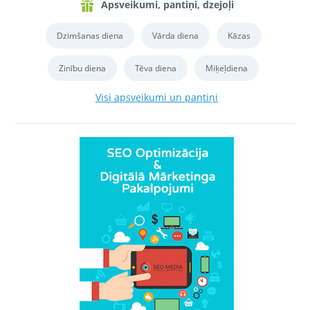
Apsveikumi, pantiņi, dzejoļi
Dzimšanas diena
Vārda diena
Kāzas
Zinību diena
Tēva diena
Miķeļdiena
Visi apsveikumi un pantiņi