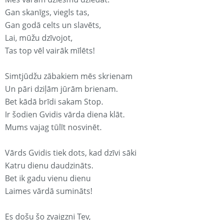
Gan skanīgs, viegls tas,
Gan godā celts un slavēts,
Lai, mūžu dzīvojot,
Tas top vēl vairāk mīlēts!
Simtjūdžu zābakiem mēs skrienam
Un pāri dziļām jūrām brienam.
Bet kādā brīdi sakam Stop.
Ir šodien Gvidis vārda diena klāt.
Mums vajag tūlīt nosvinēt.
Vārds Gvidis tiek dots, kad dzīvi sāki
Katru dienu daudzināts.
Bet ik gadu vienu dienu
Laimes vārdā sumināts!
Es došu šo zvaigzni Tev,