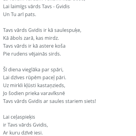
Lai laimīgs vārds Tavs - Gvidis
Un Tu arī pats.
Tavs vārds Gvidis ir kā saulespuķe,
Kā ābols zarā, kas mirdz.
Tavs vārds ir kā astere koša
Pie rudens vējainās sirds.
Šī diena vieglāka par spāri,
Lai dzīves rūpēm paceļ pāri.
Uz mirkli kļūsti kastaņzieds,
Jo šodien prieka varavīksnē
Tavs vārds Gvidis ar saules stariem siets!
Lai ceļaspieķis
ir Tavs vārds Gvidis,
Ar kuru dzīvē iesi.