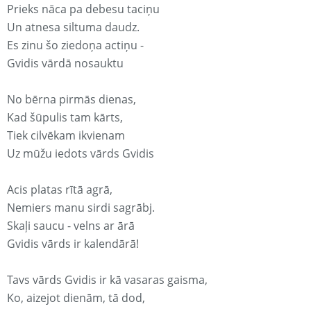
Prieks nāca pa debesu taciņu
Un atnesa siltuma daudz.
Es zinu šo ziedoņa actiņu -
Gvidis vārdā nosauktu
No bērna pirmās dienas,
Kad šūpulis tam kārts,
Tiek cilvēkam ikvienam
Uz mūžu iedots vārds Gvidis
Acis platas rītā agrā,
Nemiers manu sirdi sagrābj.
Skaļi saucu - velns ar ārā
Gvidis vārds ir kalendārā!
Tavs vārds Gvidis ir kā vasaras gaisma,
Ko, aizejot dienām, tā dod,