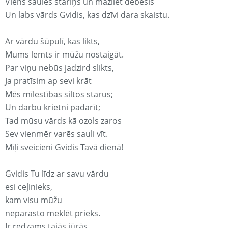
Viens saules stariņš un mazliet debesis
Un labs vārds Gvidis, kas dzīvi dara skaistu.
Ar vārdu šūpulī, kas likts,
Mums lemts ir mūžu nostaigāt.
Par viņu nebūs jadzird slikts,
Ja pratīsim ap sevi krāt
Mēs mīlestības siltos starus;
Un darbu krietni padarīt;
Tad mūsu vārds kā ozols zaros
Sev vienmēr varēs sauli vīt.
Mīļi sveicieni Gvidis Tavā dienā!
Gvidis Tu līdz ar savu vārdu
esi ceļinieks,
kam visu mūžu
neparasto meklēt prieks.
Ir redzams tajās jūrās