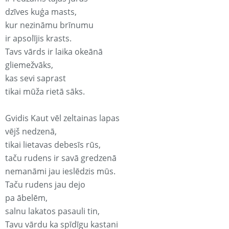
dzīves kuģa masts,
kur nezināmu brīnumu
ir apsolījis krasts.
Tavs vārds ir laika okeānā
gliemežvāks,
kas sevi saprast
tikai mūža rietā sāks.
Gvidis Kaut vēl zeltainas lapas
vējš nedzenā,
tikai lietavas debesīs rūs,
taču rudens ir savā gredzenā
nemanāmi jau ieslēdzis mūs.
Taču rudens jau dejo
pa ābelēm,
salnu lakatos pasauli tin,
Tavu vārdu ka spīdīgu kastani