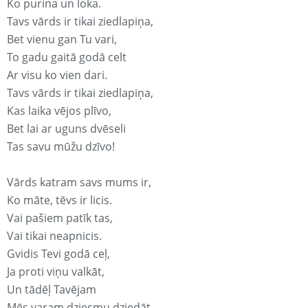
Ko purina un loka.
Tavs vārds ir tikai ziedlapiņa,
Bet vienu gan Tu vari,
To gadu gaitā godā celt
Ar visu ko vien dari.
Tavs vārds ir tikai ziedlapiņa,
Kas laika vējos plīvo,
Bet lai ar uguns dvēseli
Tas savu mūžu dzīvo!
Vārds katram savs mums ir,
Ko māte, tēvs ir licis.
Vai pašiem patīk tas,
Vai tikai neapnicis.
Gvidis Tevi godā ceļ,
Ja proti viņu valkāt,
Un tādēļ Tavējam
Mēs varam dziesmu dziedāt.