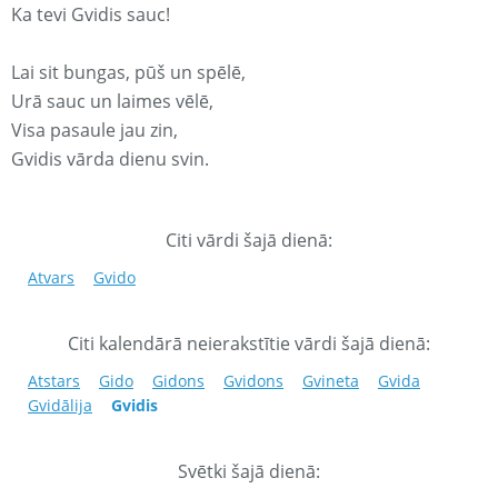
Ka tevi Gvidis sauc!
Lai sit bungas, pūš un spēlē,
Urā sauc un laimes vēlē,
Visa pasaule jau zin,
Gvidis vārda dienu svin.
Citi vārdi šajā dienā:
Atvars
Gvido
Citi kalendārā neierakstītie vārdi šajā dienā:
Atstars
Gido
Gidons
Gvidons
Gvineta
Gvida
Gvidālija
Gvidis
Svētki šajā dienā: