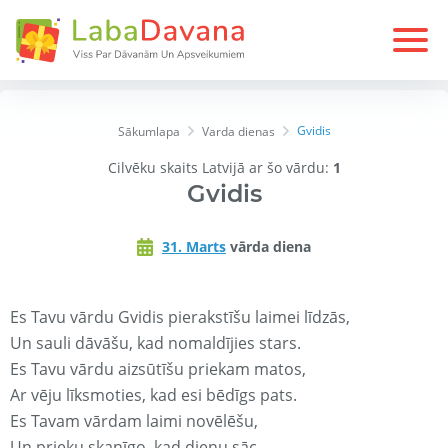
Gvidis
Sākumlapa
Varda dienas
Cilvēku skaits Latvijā ar šo vārdu:
1
Gvidis
31. Marts
vārda diena
Es Tavu vārdu Gvidis pierakstīšu laimei līdzās,
Un sauli dāvāšu, kad nomaldījies stars.
Es Tavu vārdu aizsūtīšu priekam matos,
Ar vēju līksmoties, kad esi bēdīgs pats.
Es Tavam vārdam laimi novēlēšu,
Un prieku skanīgo, kad dienu sāc.