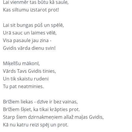
Lai vienmēr tas būtu kā saule,
Kas siltumu izstarot prot!
Lai sit bungas pūš un spēlē,
Urā sauc un laimes vēlē,
Visa pasaule jau zina -
Gvidis vārda dienu svin!
Miķelīšu mākonī,
Vārds Tavs Gvidis tinies,
Un tik skaistu rudeni
Tu pat neatminies.
Brīžiem liekas - dzīve ir bez vainas,
Brīžiem šķiet, ka tikai krāpties prot.
Starp šiem dzirnakmeņiem allaž maļas Gvidis,
Kā nu katru reizi spēj un prot.