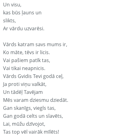
Un visu,
kas būs ļauns un
slikts,
Ar vārdu uzvarēsi.
Vārds katram savs mums ir,
Ko māte, tēvs ir licis.
Vai pašiem patīk tas,
Vai tikai neapnicis.
Vārds Gvidis Tevi godā ceļ,
Ja proti viņu valkāt,
Un tādēļ Tavējam
Mēs varam dziesmu dziedāt.
Gan skanīgs, viegls tas,
Gan godā celts un slavēts,
Lai, mūžu dzīvojot,
Tas top vēl vairāk mīlēts!