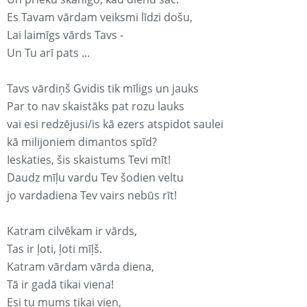
Es Tavam vārdam veiksmi līdzi došu,
Lai laimīgs vārds Tavs -
Un Tu arī pats ...
Tavs vārdiņš Gvidis tik mīligs un jauks
Par to nav skaistāks pat rozu lauks
vai esi redzējusi/is kā ezers atspidot saulei
kā milijoniem dimantos spīd?
Ieskaties, šis skaistums Tevi mīt!
Daudz mīļu vardu Tev šodien veltu
jo vardadiena Tev vairs nebūs rīt!
Katram cilvēkam ir vārds,
Tas ir ļoti, ļoti mīļš.
Katram vārdam vārda diena,
Tā ir gadā tikai viena!
Esi tu mums tikai vien,