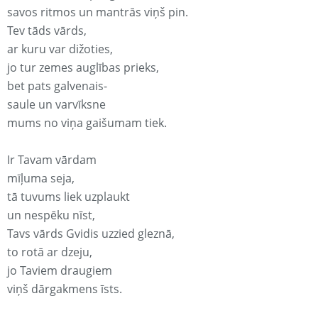
savos ritmos un mantrās viņš pin.
Tev tāds vārds,
ar kuru var dižoties,
jo tur zemes auglības prieks,
bet pats galvenais-
saule un varvīksne
mums no viņa gaišumam tiek.
Ir Tavam vārdam
mīļuma seja,
tā tuvums liek uzplaukt
un nespēku nīst,
Tavs vārds Gvidis uzzied gleznā,
to rotā ar dzeju,
jo Taviem draugiem
viņš dārgakmens īsts.