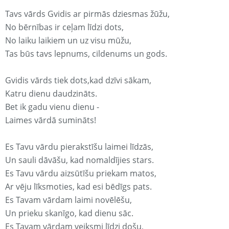
Tavs vārds Gvidis ar pirmās dziesmas žūžu,
No bērnības ir ceļam līdzi dots,
No laiku laikiem un uz visu mūžu,
Tas būs tavs lepnums, cildenums un gods.
Gvidis vārds tiek dots,kad dzīvi sākam,
Katru dienu daudzināts.
Bet ik gadu vienu dienu -
Laimes vārdā sumināts!
Es Tavu vārdu pierakstīšu laimei līdzās,
Un sauli dāvāšu, kad nomaldījies stars.
Es Tavu vārdu aizsūtīšu priekam matos,
Ar vēju līksmoties, kad esi bēdīgs pats.
Es Tavam vārdam laimi novēlēšu,
Un prieku skanīgo, kad dienu sāc.
Es Tavam vārdam veiksmi līdzi došu,