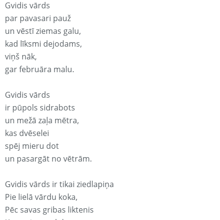
Gvidis vārds
par pavasari pauž
un vēstī ziemas galu,
kad līksmi dejodams,
viņš nāk,
gar februāra malu.
Gvidis vārds
ir pūpols sidrabots
un mežā zaļa mētra,
kas dvēselei
spēj mieru dot
un pasargāt no vētrām.
Gvidis vārds ir tikai ziedlapiņa
Pie lielā vārdu koka,
Pēc savas gribas liktenis