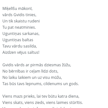
Miķelīšu mākonī,
vārds Gvidis tinies,
Un tik skaistu rudeni
Tu pat neatminies.
Uguntiņas sarkanas,
Uguntiņas baltas
Tavu vārdu sasilda,
Aizdzen vējus saltus!
Gvidis vārds ar pirmās dziesmas žūžu,
No bērnības ir ceļam līdzi dots,
No laiku laikiem un uz visu mūžu,
Tas būs tavs lepnums, cildenums un gods.
Viens mazs prieks, lai tev būtu katra diena,
Viens skats, viens zieds, viens laimes stūrītis.