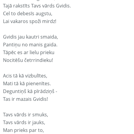
Tajā rakstīts Tavs vārds Gvidis.
Cel to debesīs augstu,
Lai vakaros spoži mirdz!
Gvidis jau kautri smaida,
Pantiņu no manis gaida.
Tāpēc es ar lielu prieku
Nocitēšu četrrindieku!
Acis tā kā vizbulītes,
Mati tā kā pienenītes.
Deguntiņš kā pīrādziņš -
Tas ir mazais Gvidis!
Tavs vārds ir smuks,
Tavs vārds ir jauks,
Man prieks par to,