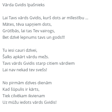
Vārda Gvidis īpašnieks
Lai Tavs vārds Gvidis, kurš dots ar mīlestību ...
Mātes, tēva sapņiem dots,
Grūtībās, lai tas Tev vairogs,
Bet dzīvē lepnums tavs un gods!!!
Tu iesi cauri dzīvei,
Šalks apkārt vārdu mežs.
Tavs vārds Gvidis starp citiem vārdiem
Lai nav nekad tev svešs!
No pirmām dzīves dienām
Kad šūpulis ir kārts,
Tiek cilvēkam ikvienam
Uz mūžu iedots vārds Gvidis!