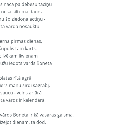
ks nāca pa debesu taciņu
tnesa siltuma daudz.
nu šo ziedoņa actiņu -
ta vārdā nosauktu
ērna pirmās dienas,
šūpulis tam kārts,
 cilvēkam ikvienam
ūžu iedots vārds Boneta
platas rītā agrā,
ers manu sirdi sagrābj.
 saucu - velns ar ārā
ta vārds ir kalendārā!
 vārds Boneta ir kā vasaras gaisma,
izejot dienām, tā dod,