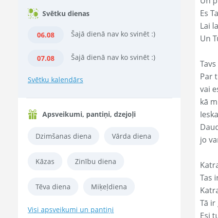
Un p
Es T
Svētku dienas
Lai l
Šajā dienā nav ko svinēt :)
06.08
Un Tu
Šajā dienā nav ko svinēt :)
07.08
Tavs 
Par t
Svētku kalendārs
vai e
kā m
Ieska
Apsveikumi, pantiņi, dzejoļi
Daud
Dzimšanas diena
Vārda diena
jo va
Kāzas
Zinību diena
Katr
Tas ir
Tēva diena
Miķeļdiena
Katr
Tā ir
Visi apsveikumi un pantiņi
Esi t