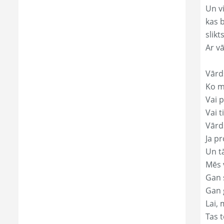
Un v
kas 
slikts
Ar v
Vārd
Ko mā
Vai p
Vai t
Vārd
Ja pr
Un t
Mēs 
Gan s
Gan 
Lai, 
Tas t