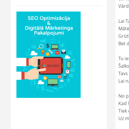
Vārd
Lai T
Māte
Grūtī
Bet 
Tu ie
Šalk
Tavs
Lai 
No p
Kad š
Tiek
Uz m