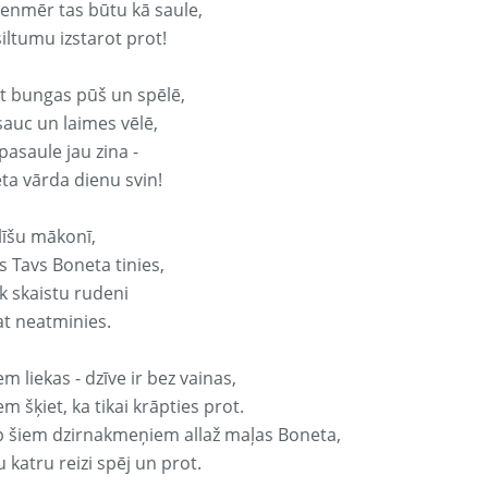
vienmēr tas būtu kā saule,
iltumu izstarot prot!
it bungas pūš un spēlē,
sauc un laimes vēlē,
pasaule jau zina -
ta vārda dienu svin!
līšu mākonī,
s Tavs Boneta tinies,
k skaistu rudeni
at neatminies.
em liekas - dzīve ir bez vainas,
em šķiet, ka tikai krāpties prot.
p šiem dzirnakmeņiem allaž maļas Boneta,
 katru reizi spēj un prot.