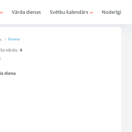
Vārda dienas
Svētku kalendārs
Noderīgi
Boneta
s
r šo vārdu:
4
a
a diena