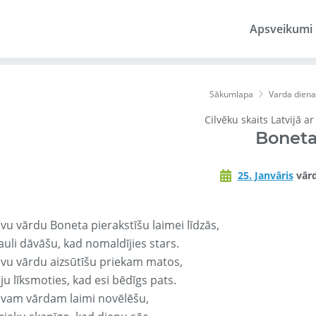
Apsveikumi
Sākumlapa
Varda diena
Cilvēku skaits Latvijā a
Bonet
25. Janvāris
vārd
avu vārdu Boneta pierakstīšu laimei līdzās,
auli dāvāšu, kad nomaldījies stars.
avu vārdu aizsūtīšu priekam matos,
ju līksmoties, kad esi bēdīgs pats.
avam vārdam laimi novēlēšu,