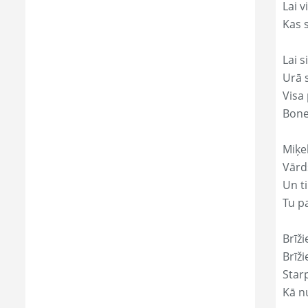
Lai 
Kas s
Lai s
Urā 
Visa 
Bone
Miķe
Vārd
Un ti
Tu p
Brīži
Brīži
Star
Kā nu