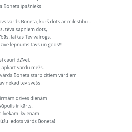
a Boneta īpašnieks
avs vārds Boneta, kurš dots ar mīlestību ...
s, tēva sapņiem dots,
bās, lai tas Tev vairogs,
dzīvē lepnums tavs un gods!!!
si cauri dzīvei,
s apkārt vārdu mežs.
 vārds Boneta starp citiem vārdiem
nav nekad tev svešs!
irmām dzīves dienām
ūpulis ir kārts,
 cilvēkam ikvienam
ūžu iedots vārds Boneta!