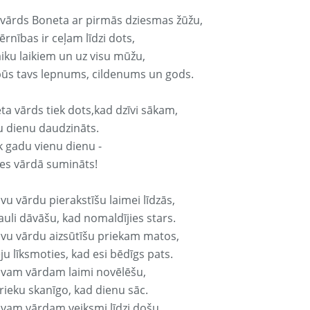
 vārds Boneta ar pirmās dziesmas žūžu,
rnības ir ceļam līdzi dots,
aiku laikiem un uz visu mūžu,
būs tavs lepnums, cildenums un gods.
ta vārds tiek dots,kad dzīvi sākam,
u dienu daudzināts.
k gadu vienu dienu -
es vārdā sumināts!
vu vārdu pierakstīšu laimei līdzās,
auli dāvāšu, kad nomaldījies stars.
avu vārdu aizsūtīšu priekam matos,
ju līksmoties, kad esi bēdīgs pats.
avam vārdam laimi novēlēšu,
rieku skanīgo, kad dienu sāc.
avam vārdam veiksmi līdzi došu,