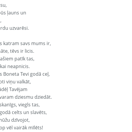
isu,
būs ļauns un
,
ārdu uzvarēsi.
s katram savs mums ir,
te, tēvs ir licis.
ašiem patīk tas,
ikai neapnicis.
s Boneta Tevi godā ceļ,
oti viņu valkāt,
ādēļ Tavējam
varam dziesmu dziedāt.
kanīgs, viegls tas,
godā celts un slavēts,
mūžu dzīvojot,
op vēl vairāk mīlēts!