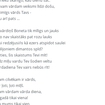
rieku skanīgo, kad dienu sāc.
avam vārdam veiksmi līdzi došu,
aimīgs vārds Tavs -
 arī pats ...
vārdiņš Boneta tik mīligs un jauks
o nav skaistāks pat rozu lauks
si redzējusi/is kā ezers atspidot saulei
ilijoniem dimantos spīd?
ties, šis skaistums Tevi mīt!
z mīļu vardu Tev šodien veltu
rdadiena Tev vairs nebūs rīt!
am cilvēkam ir vārds,
 ļoti, ļoti mīļš.
am vārdam vārda diena,
 gadā tikai viena!
u mums tikai vien,