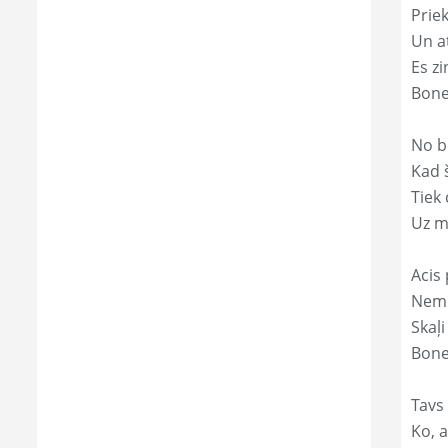
Prie
Un a
Es zi
Bone
No b
Kad 
Tiek
Uz m
Acis 
Nemi
Skaļi
Bone
Tavs
Ko, a