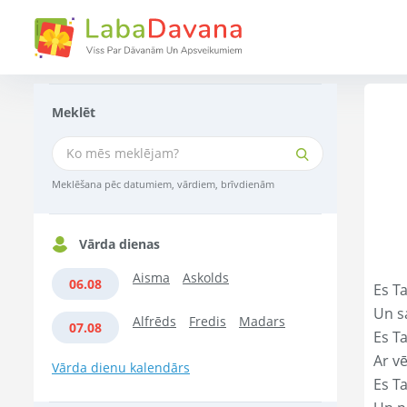
Meklēt
Meklēšana pēc datumiem, vārdiem, brīvdienām
Vārda dienas
Aisma
Askolds
06.08
Es T
Un s
Alfrēds
Fredis
Madars
07.08
Es T
Ar vē
Vārda dienu kalendārs
Es T