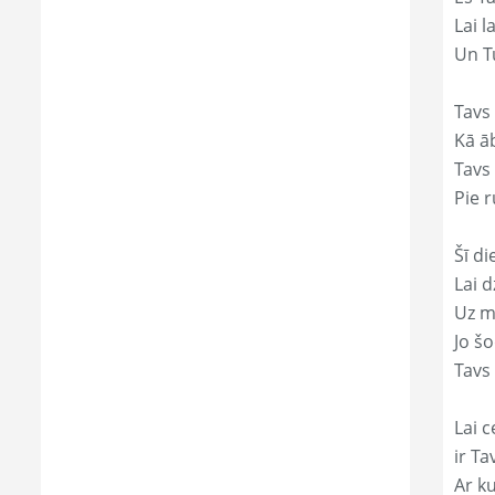
Lai l
Un Tu
Tavs
Kā āb
Tavs 
Pie r
Šī di
Lai 
Uz mi
Jo š
Tavs
Lai c
ir T
Ar ku