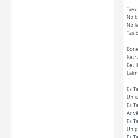
Tavs
No bē
No l
Tas 
Bone
Katr
Bet i
Laim
Es Ta
Un s
Es T
Ar vē
Es T
Un p
Es T