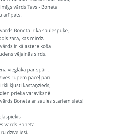
aimīgs vārds Tavs - Boneta
 arī pats.
 vārds Boneta ir kā saulespuķe,
ols zarā, kas mirdz.
vārds ir kā astere koša
udens vējainās sirds.
ena vieglāka par spāri,
dzīves rūpēm paceļ pāri.
rkli kļūsti kastaņzieds,
odien prieka varavīksnē
 vārds Boneta ar saules stariem siets!
eļaspieķis
avs vārds Boneta,
ru dzīvē iesi.