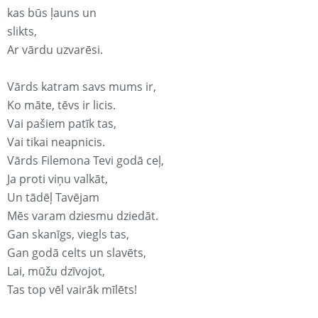
kas būs ļauns un
slikts,
Ar vārdu uzvarēsi.
Vārds katram savs mums ir,
Ko māte, tēvs ir licis.
Vai pašiem patīk tas,
Vai tikai neapnicis.
Vārds Filemona Tevi godā ceļ,
Ja proti viņu valkāt,
Un tādēļ Tavējam
Mēs varam dziesmu dziedāt.
Gan skanīgs, viegls tas,
Gan godā celts un slavēts,
Lai, mūžu dzīvojot,
Tas top vēl vairāk mīlēts!