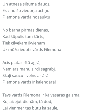
Un atnesa siltuma daudz.
Es zinu šo ziedoņa actiņu -
Filemona vārdā nosauktu
No bērna pirmās dienas,
Kad šūpulis tam kārts,
Tiek cilvēkam ikvienam
Uz mūžu iedots vārds Filemona
Acis platas rītā agrā,
Nemiers manu sirdi sagrābj.
Skaļi saucu - velns ar ārā
Filemona vārds ir kalendārā!
Tavs vārds Filemona ir kā vasaras gaisma,
Ko, aizejot dienām, tā dod,
Lai vienmēr tas būtu kā saule,