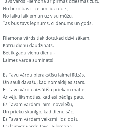
Tavs vārds Filemona ar pirmās dziesmas žūžu,
No bērnības ir ceļam līdzi dots,
No laiku laikiem un uz visu mūžu,
Tas būs tavs lepnums, cildenums un gods.
Filemona vārds tiek dots,kad dzīvi sākam,
Katru dienu daudzināts.
Bet ik gadu vienu dienu -
Laimes vārdā sumināts!
Es Tavu vārdu pierakstīšu laimei līdzās,
Un sauli dāvāšu, kad nomaldījies stars.
Es Tavu vārdu aizsūtīšu priekam matos,
Ar vēju līksmoties, kad esi bēdīgs pats.
Es Tavam vārdam laimi novēlēšu,
Un prieku skanīgo, kad dienu sāc.
Es Tavam vārdam veiksmi līdzi došu,
Lai laimīgs vārds Tavs - Filemona