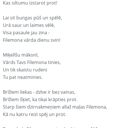
Kas siltumu izstarot prot!
Lai sit bungas pūš un spēlē,
Urā sauc un laimes vēlē,
Visa pasaule jau zina -
Filemona vārda dienu svin!
Miķelīšu mākonī,
Vārds Tavs Filemona tinies,
Un tik skaistu rudeni
Tu pat neatminies.
Brīžiem liekas - dzīve ir bez vainas,
Brīžiem šķiet, ka tikai krāpties prot.
Starp šiem dzirnakmeņiem allaž maļas Filemona,
Kā nu katru reizi spēj un prot.