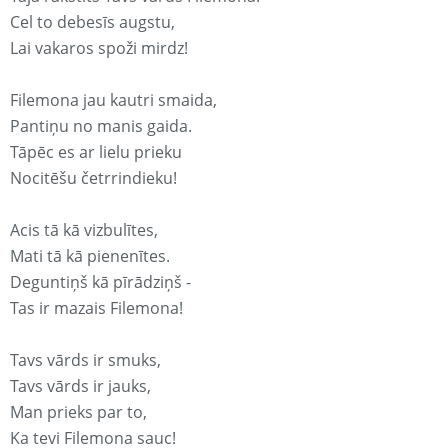
Cel to debesīs augstu,
Lai vakaros spoži mirdz!
Filemona jau kautri smaida,
Pantiņu no manis gaida.
Tāpēc es ar lielu prieku
Nocitēšu četrrindieku!
Acis tā kā vizbulītes,
Mati tā kā pienenītes.
Deguntiņš kā pīrādziņš -
Tas ir mazais Filemona!
Tavs vārds ir smuks,
Tavs vārds ir jauks,
Man prieks par to,
Ka tevi Filemona sauc!