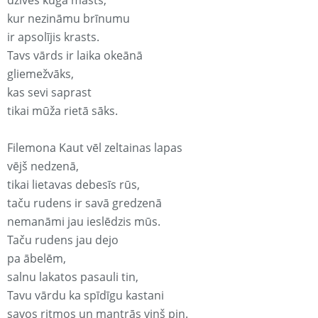
dzīves kuģa masts,
kur nezināmu brīnumu
ir apsolījis krasts.
Tavs vārds ir laika okeānā
gliemežvāks,
kas sevi saprast
tikai mūža rietā sāks.
Filemona Kaut vēl zeltainas lapas
vējš nedzenā,
tikai lietavas debesīs rūs,
taču rudens ir savā gredzenā
nemanāmi jau ieslēdzis mūs.
Taču rudens jau dejo
pa ābelēm,
salnu lakatos pasauli tin,
Tavu vārdu ka spīdīgu kastani
savos ritmos un mantrās viņš pin.