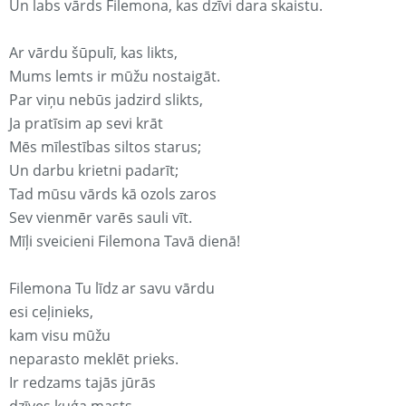
Un labs vārds Filemona, kas dzīvi dara skaistu.
Ar vārdu šūpulī, kas likts,
Mums lemts ir mūžu nostaigāt.
Par viņu nebūs jadzird slikts,
Ja pratīsim ap sevi krāt
Mēs mīlestības siltos starus;
Un darbu krietni padarīt;
Tad mūsu vārds kā ozols zaros
Sev vienmēr varēs sauli vīt.
Mīļi sveicieni Filemona Tavā dienā!
Filemona Tu līdz ar savu vārdu
esi ceļinieks,
kam visu mūžu
neparasto meklēt prieks.
Ir redzams tajās jūrās