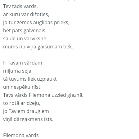
Tev tāds vārds,
ar kuru var dižoties,
jo tur zemes auglības prieks,
bet pats galvenais-
saule un varvīksne
mums no viņa gaišumam tiek.
Ir Tavam vārdam
mīļuma seja,
tā tuvums liek uzplaukt
un nespēku nīst,
Tavs vārds Filemona uzzied gleznā,
to rotā ar dzeju,
jo Taviem draugiem
viņš dārgakmens īsts.
Filemona vārds