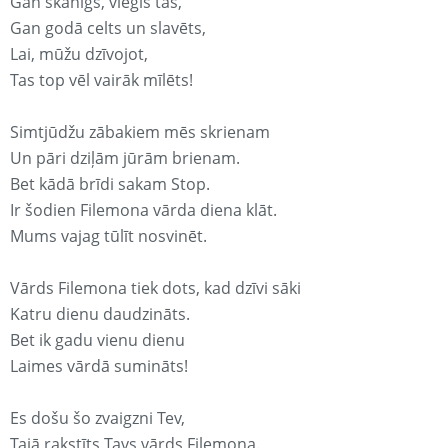
Gan skanīgs, viegls tas,
Gan godā celts un slavēts,
Lai, mūžu dzīvojot,
Tas top vēl vairāk mīlēts!
Simtjūdžu zābakiem mēs skrienam
Un pāri dziļām jūrām brienam.
Bet kādā brīdi sakam Stop.
Ir šodien Filemona vārda diena klāt.
Mums vajag tūlīt nosvinēt.
Vārds Filemona tiek dots, kad dzīvi sāki
Katru dienu daudzināts.
Bet ik gadu vienu dienu
Laimes vārdā sumināts!
Es došu šo zvaigzni Tev,
Tajā rakstīts Tavs vārds Filemona.