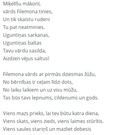
Miķelīšu mākonī,
vārds Filemona tinies,
Un tik skaistu rudeni
Tu pat neatminies.
Uguntiņas sarkanas,
Uguntiņas baltas
Tavu vārdu sasilda,
Aizdzen vējus saltus!
Filemona vārds ar pirmās dziesmas žūžu,
No bērnības ir ceļam līdzi dots,
No laiku laikiem un uz visu mūžu,
Tas būs tavs lepnums, cildenums un gods.
Viens mazs prieks, lai tev būtu katra diena,
Viens skats, viens zieds, viens laimes stūrītis.
Viens saules stariņš un mazliet debesis