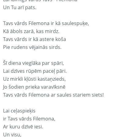
Un Tu arī pats.
Tavs vārds Filemona ir kā saulespuķe,
Kā ābols zarā, kas mirdz.
Tavs vārds ir kā astere koša
Pie rudens vējainās sirds.
Šī diena vieglāka par spāri,
Lai dzīves rūpēm paceļ pāri.
Uz mirkli kļūsti kastaņzieds,
Jo šodien prieka varavīksnē
Tavs vārds Filemona ar saules stariem siets!
Lai ceļaspieķis
ir Tavs vārds Filemona,
Ar kuru dzīvē iesi.
Un visu,