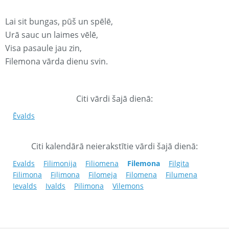
Lai sit bungas, pūš un spēlē,
Urā sauc un laimes vēlē,
Visa pasaule jau zin,
Filemona vārda dienu svin.
Citi vārdi šajā dienā:
Ēvalds
Citi kalendārā neierakstītie vārdi šajā dienā:
Evalds
Filimonija
Filiomena
Filemona
Filgita
Filimona
Fiļimona
Filomeja
Filomena
Filumena
Ievalds
Ivalds
Pilimona
Vilemons