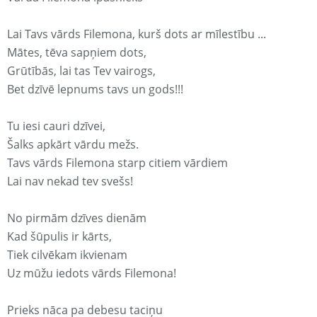
Lai Tavs vārds Filemona, kurš dots ar mīlestību ...
Mātes, tēva sapņiem dots,
Grūtībās, lai tas Tev vairogs,
Bet dzīvē lepnums tavs un gods!!!
Tu iesi cauri dzīvei,
Šalks apkārt vārdu mežs.
Tavs vārds Filemona starp citiem vārdiem
Lai nav nekad tev svešs!
No pirmām dzīves dienām
Kad šūpulis ir kārts,
Tiek cilvēkam ikvienam
Uz mūžu iedots vārds Filemona!
Prieks nāca pa debesu taciņu