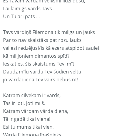
Es Tavam vārdam veiksmi līdzi došu,
Lai laimīgs vārds Tavs -
Un Tu arī pats ...
Tavs vārdiņš Filemona tik mīligs un jauks
Par to nav skaistāks pat rozu lauks
vai esi redzējusi/is kā ezers atspidot saulei
kā milijoniem dimantos spīd?
Ieskaties, šis skaistums Tevi mīt!
Daudz mīļu vardu Tev šodien veltu
jo vardadiena Tev vairs nebūs rīt!
Katram cilvēkam ir vārds,
Tas ir ļoti, ļoti mīļš.
Katram vārdam vārda diena,
Tā ir gadā tikai viena!
Esi tu mums tikai vien,
Vārda Filemona īpašnieks