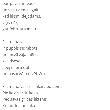
par pavasari pauž
un vēstī ziemas galu,
kad līksmi dejodams,
viņš nāk,
gar februāra malu.
Filemona vārds
ir pūpols sidrabots
un mežā zaļa mētra,
kas dvēselei
spēj mieru dot
un pasargāt no vētrām.
Filemona vārds ir tikai ziedlapiņa
Pie lielā vārdu koka,
Pēc savas gribas liktenis
Ko purina un loka.