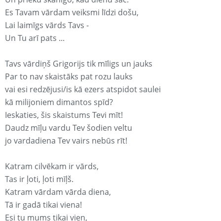
Es Tavam vārdam veiksmi līdzi došu,
Lai laimīgs vārds Tavs -
Un Tu arī pats ...
Tavs vārdiņš Grigorijs tik mīligs un jauks
Par to nav skaistāks pat rozu lauks
vai esi redzējusi/is kā ezers atspidot saulei
kā milijoniem dimantos spīd?
Ieskaties, šis skaistums Tevi mīt!
Daudz mīļu vardu Tev šodien veltu
jo vardadiena Tev vairs nebūs rīt!
Katram cilvēkam ir vārds,
Tas ir ļoti, ļoti mīļš.
Katram vārdam vārda diena,
Tā ir gadā tikai viena!
Esi tu mums tikai vien,