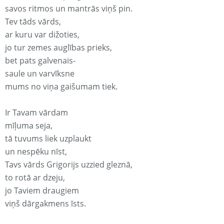
savos ritmos un mantrās viņš pin.
Tev tāds vārds,
ar kuru var dižoties,
jo tur zemes auglības prieks,
bet pats galvenais-
saule un varvīksne
mums no viņa gaišumam tiek.
Ir Tavam vārdam
mīļuma seja,
tā tuvums liek uzplaukt
un nespēku nīst,
Tavs vārds Grigorijs uzzied gleznā,
to rotā ar dzeju,
jo Taviem draugiem
viņš dārgakmens īsts.