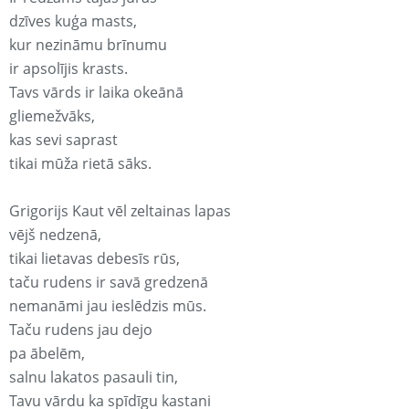
dzīves kuģa masts,
kur nezināmu brīnumu
ir apsolījis krasts.
Tavs vārds ir laika okeānā
gliemežvāks,
kas sevi saprast
tikai mūža rietā sāks.
Grigorijs Kaut vēl zeltainas lapas
vējš nedzenā,
tikai lietavas debesīs rūs,
taču rudens ir savā gredzenā
nemanāmi jau ieslēdzis mūs.
Taču rudens jau dejo
pa ābelēm,
salnu lakatos pasauli tin,
Tavu vārdu ka spīdīgu kastani