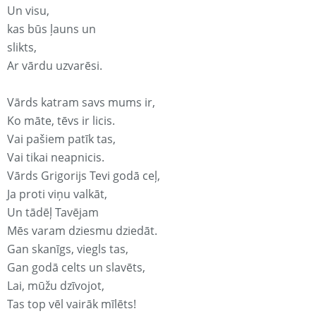
Un visu,
kas būs ļauns un
slikts,
Ar vārdu uzvarēsi.
Vārds katram savs mums ir,
Ko māte, tēvs ir licis.
Vai pašiem patīk tas,
Vai tikai neapnicis.
Vārds Grigorijs Tevi godā ceļ,
Ja proti viņu valkāt,
Un tādēļ Tavējam
Mēs varam dziesmu dziedāt.
Gan skanīgs, viegls tas,
Gan godā celts un slavēts,
Lai, mūžu dzīvojot,
Tas top vēl vairāk mīlēts!