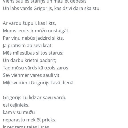
Viens saules stariņš un mazliet debesis
Un labs vārds Grigorijs, kas dzīvi dara skaistu.
Ar vārdu šūpulī, kas likts,
Mums lemts ir mūžu nostaigāt.
Par viņu nebūs jadzird slikts,
Ja pratīsim ap sevi krāt
Mēs mīlestības siltos starus;
Un darbu krietni padarīt;
Tad mūsu vārds kā ozols zaros
Sev vienmēr varēs sauli vīt.
Mīļi sveicieni Grigorijs Tavā dienā!
Grigorijs Tu līdz ar savu vārdu
esi ceļinieks,
kam visu mūžu
neparasto meklēt prieks.
Ir redzams tajās jūrās