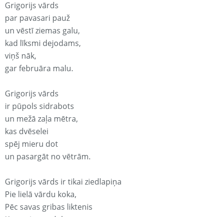
Grigorijs vārds
par pavasari pauž
un vēstī ziemas galu,
kad līksmi dejodams,
viņš nāk,
gar februāra malu.
Grigorijs vārds
ir pūpols sidrabots
un mežā zaļa mētra,
kas dvēselei
spēj mieru dot
un pasargāt no vētrām.
Grigorijs vārds ir tikai ziedlapiņa
Pie lielā vārdu koka,
Pēc savas gribas liktenis