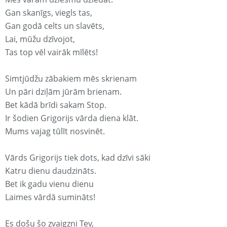
Gan skanīgs, viegls tas,
Gan godā celts un slavēts,
Lai, mūžu dzīvojot,
Tas top vēl vairāk mīlēts!
Simtjūdžu zābakiem mēs skrienam
Un pāri dziļām jūrām brienam.
Bet kādā brīdi sakam Stop.
Ir šodien Grigorijs vārda diena klāt.
Mums vajag tūlīt nosvinēt.
Vārds Grigorijs tiek dots, kad dzīvi sāki
Katru dienu daudzināts.
Bet ik gadu vienu dienu
Laimes vārdā sumināts!
Es došu šo zvaigzni Tev,