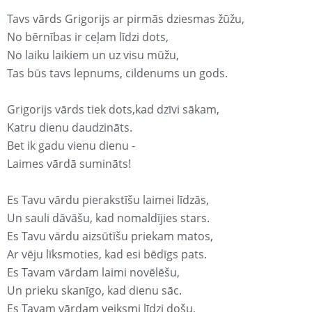
Tavs vārds Grigorijs ar pirmās dziesmas žūžu,
No bērnības ir ceļam līdzi dots,
No laiku laikiem un uz visu mūžu,
Tas būs tavs lepnums, cildenums un gods.
Grigorijs vārds tiek dots,kad dzīvi sākam,
Katru dienu daudzināts.
Bet ik gadu vienu dienu -
Laimes vārdā sumināts!
Es Tavu vārdu pierakstīšu laimei līdzās,
Un sauli dāvāšu, kad nomaldījies stars.
Es Tavu vārdu aizsūtīšu priekam matos,
Ar vēju līksmoties, kad esi bēdīgs pats.
Es Tavam vārdam laimi novēlēšu,
Un prieku skanīgo, kad dienu sāc.
Es Tavam vārdam veiksmi līdzi došu,