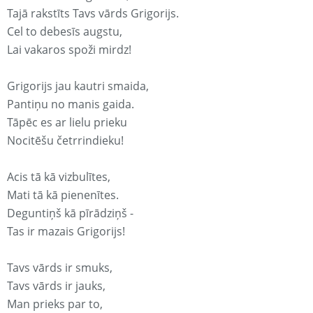
Tajā rakstīts Tavs vārds Grigorijs.
Cel to debesīs augstu,
Lai vakaros spoži mirdz!
Grigorijs jau kautri smaida,
Pantiņu no manis gaida.
Tāpēc es ar lielu prieku
Nocitēšu četrrindieku!
Acis tā kā vizbulītes,
Mati tā kā pienenītes.
Deguntiņš kā pīrādziņš -
Tas ir mazais Grigorijs!
Tavs vārds ir smuks,
Tavs vārds ir jauks,
Man prieks par to,