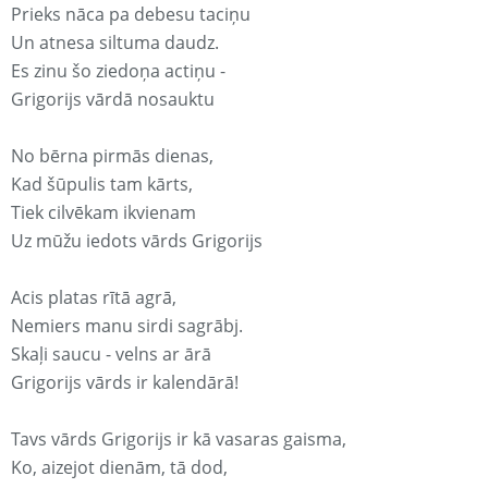
Prieks nāca pa debesu taciņu
Un atnesa siltuma daudz.
Es zinu šo ziedoņa actiņu -
Grigorijs vārdā nosauktu
No bērna pirmās dienas,
Kad šūpulis tam kārts,
Tiek cilvēkam ikvienam
Uz mūžu iedots vārds Grigorijs
Acis platas rītā agrā,
Nemiers manu sirdi sagrābj.
Skaļi saucu - velns ar ārā
Grigorijs vārds ir kalendārā!
Tavs vārds Grigorijs ir kā vasaras gaisma,
Ko, aizejot dienām, tā dod,