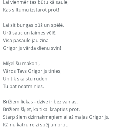
Lai vienmēr tas būtu kā saule,
Kas siltumu izstarot prot!
Lai sit bungas pūš un spēlē,
Urā sauc un laimes vēlē,
Visa pasaule jau zina -
Grigorijs vārda dienu svin!
Miķelīšu mākonī,
Vārds Tavs Grigorijs tinies,
Un tik skaistu rudeni
Tu pat neatminies.
Brīžiem liekas - dzīve ir bez vainas,
Brīžiem šķiet, ka tikai krāpties prot.
Starp šiem dzirnakmeņiem allaž maļas Grigorijs,
Kā nu katru reizi spēj un prot.