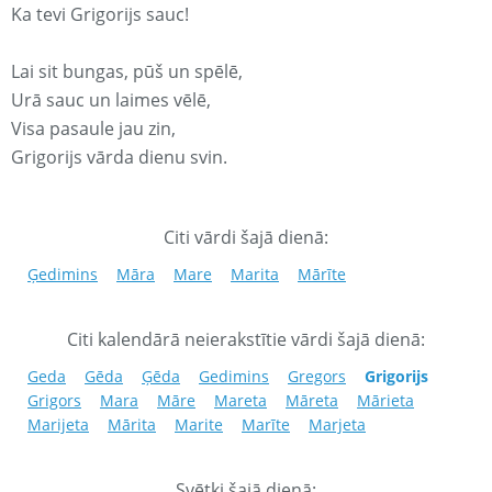
Ka tevi Grigorijs sauc!
Lai sit bungas, pūš un spēlē,
Urā sauc un laimes vēlē,
Visa pasaule jau zin,
Grigorijs vārda dienu svin.
Citi vārdi šajā dienā:
Ģedimins
Māra
Mare
Marita
Mārīte
Citi kalendārā neierakstītie vārdi šajā dienā:
Geda
Gēda
Ģēda
Gedimins
Gregors
Grigorijs
Grigors
Mara
Māre
Mareta
Māreta
Mārieta
Marijeta
Mārita
Marite
Marīte
Marjeta
Svētki šajā dienā: