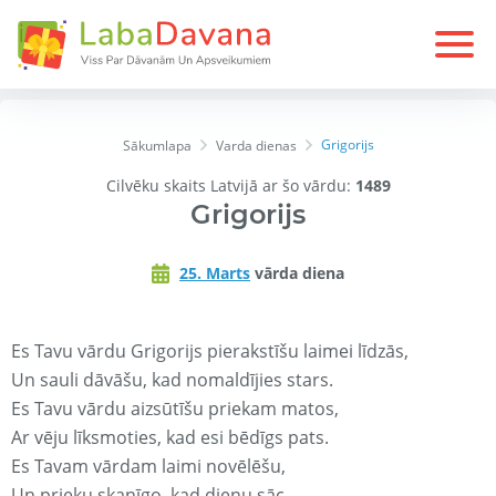
Grigorijs
Sākumlapa
Varda dienas
Cilvēku skaits Latvijā ar šo vārdu:
1489
Grigorijs
25. Marts
vārda diena
Es Tavu vārdu Grigorijs pierakstīšu laimei līdzās,
Un sauli dāvāšu, kad nomaldījies stars.
Es Tavu vārdu aizsūtīšu priekam matos,
Ar vēju līksmoties, kad esi bēdīgs pats.
Es Tavam vārdam laimi novēlēšu,
Un prieku skanīgo, kad dienu sāc.