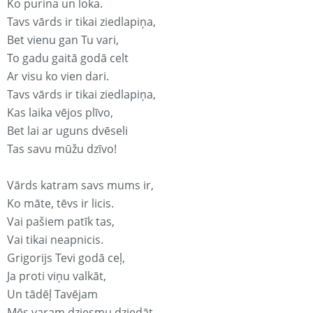
Ko purina un loka.
Tavs vārds ir tikai ziedlapiņa,
Bet vienu gan Tu vari,
To gadu gaitā godā celt
Ar visu ko vien dari.
Tavs vārds ir tikai ziedlapiņa,
Kas laika vējos plīvo,
Bet lai ar uguns dvēseli
Tas savu mūžu dzīvo!
Vārds katram savs mums ir,
Ko māte, tēvs ir licis.
Vai pašiem patīk tas,
Vai tikai neapnicis.
Grigorijs Tevi godā ceļ,
Ja proti viņu valkāt,
Un tādēļ Tavējam
Mēs varam dziesmu dziedāt.