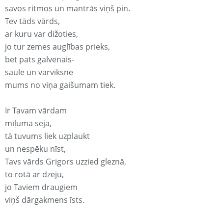
savos ritmos un mantrās viņš pin.
Tev tāds vārds,
ar kuru var dižoties,
jo tur zemes auglības prieks,
bet pats galvenais-
saule un varvīksne
mums no viņa gaišumam tiek.
Ir Tavam vārdam
mīļuma seja,
tā tuvums liek uzplaukt
un nespēku nīst,
Tavs vārds Grigors uzzied gleznā,
to rotā ar dzeju,
jo Taviem draugiem
viņš dārgakmens īsts.