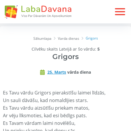
Grigors
Sākumlapa
Varda dienas
Cilvēku skaits Latvijā ar šo vārdu:
5
Grigors
25. Marts
vārda diena
Es Tavu vārdu Grigors pierakstīšu laimei līdzās,
Un sauli dāvāšu, kad nomaldījies stars.
Es Tavu vārdu aizsūtīšu priekam matos,
Ar vēju līksmoties, kad esi bēdīgs pats.
Es Tavam vārdam laimi novēlēšu,
Un prieku skanīgo, kad dienu sāc.