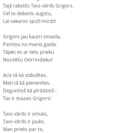
Tajā rakstīts Tavs vārds Grigors.
Cel to debesīs augstu,
Lai vakaros spoži mirdz!
Grigors jau kautri smaida,
Pantiņu no manis gaida.
Tāpēc es ar lielu prieku
Nocitēšu četrrindieku!
Acis tā kā vizbulītes,
Mati tā kā pienenītes.
Deguntiņš kā pīrādziņš -
Tas ir mazais Grigors!
Tavs vārds ir smuks,
Tavs vārds ir jauks,
Man prieks par to,