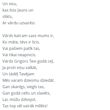
Un visu,
kas būs ļauns un
slikts,
Ar vārdu uzvarēsi.
Vārds katram savs mums ir,
Ko māte, tēvs ir licis.
Vai pašiem patīk tas,
Vai tikai neapnicis.
Vārds Grigors Tevi godā ceļ,
Ja proti viņu valkāt,
Un tādēļ Tavējam
Mēs varam dziesmu dziedāt.
Gan skanīgs, viegls tas,
Gan godā celts un slavēts,
Lai, mūžu dzīvojot,
Tas top vēl vairāk mīlēts!