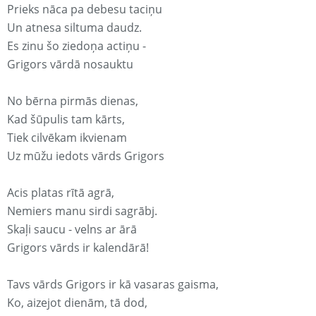
Prieks nāca pa debesu taciņu
Un atnesa siltuma daudz.
Es zinu šo ziedoņa actiņu -
Grigors vārdā nosauktu
No bērna pirmās dienas,
Kad šūpulis tam kārts,
Tiek cilvēkam ikvienam
Uz mūžu iedots vārds Grigors
Acis platas rītā agrā,
Nemiers manu sirdi sagrābj.
Skaļi saucu - velns ar ārā
Grigors vārds ir kalendārā!
Tavs vārds Grigors ir kā vasaras gaisma,
Ko, aizejot dienām, tā dod,