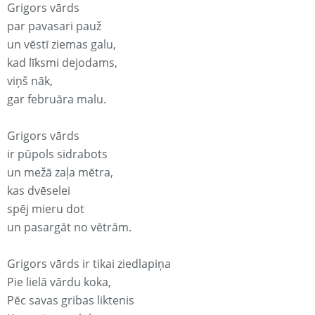
Grigors vārds
par pavasari pauž
un vēstī ziemas galu,
kad līksmi dejodams,
viņš nāk,
gar februāra malu.
Grigors vārds
ir pūpols sidrabots
un mežā zaļa mētra,
kas dvēselei
spēj mieru dot
un pasargāt no vētrām.
Grigors vārds ir tikai ziedlapiņa
Pie lielā vārdu koka,
Pēc savas gribas liktenis