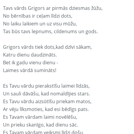
Tavs vārds Grigors ar pirmās dziesmas žūžu,
No bērnības ir ceļam līdzi dots,
No laiku laikiem un uz visu mūžu,
Tas būs tavs lepnums, cildenums un gods.
Grigors vārds tiek dots,kad dzīvi sākam,
Katru dienu daudzināts.
Bet ik gadu vienu dienu -
Laimes vārdā sumināts!
Es Tavu vārdu pierakstīšu laimei līdzās,
Un sauli dāvāšu, kad nomaldījies stars.
Es Tavu vārdu aizsūtīšu priekam matos,
Ar vēju līksmoties, kad esi bēdīgs pats.
Es Tavam vārdam laimi novēlēšu,
Un prieku skanīgo, kad dienu sāc.
Es Tavam vārdam veiksmi līdzi došu,