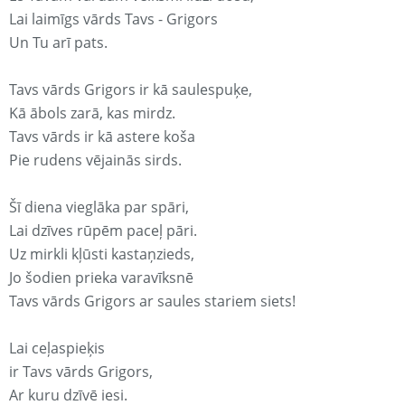
Lai laimīgs vārds Tavs - Grigors
Un Tu arī pats.
Tavs vārds Grigors ir kā saulespuķe,
Kā ābols zarā, kas mirdz.
Tavs vārds ir kā astere koša
Pie rudens vējainās sirds.
Šī diena vieglāka par spāri,
Lai dzīves rūpēm paceļ pāri.
Uz mirkli kļūsti kastaņzieds,
Jo šodien prieka varavīksnē
Tavs vārds Grigors ar saules stariem siets!
Lai ceļaspieķis
ir Tavs vārds Grigors,
Ar kuru dzīvē iesi.