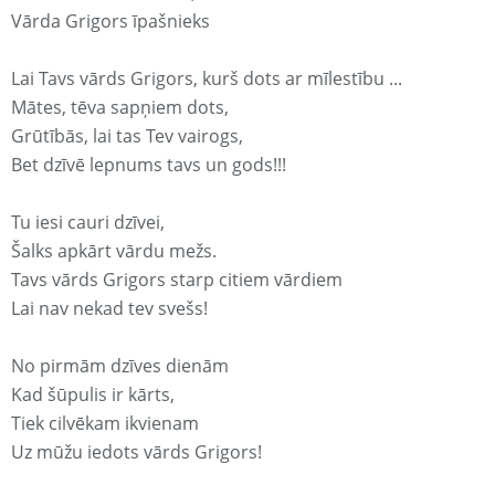
Vārda Grigors īpašnieks
Lai Tavs vārds Grigors, kurš dots ar mīlestību ...
Mātes, tēva sapņiem dots,
Grūtībās, lai tas Tev vairogs,
Bet dzīvē lepnums tavs un gods!!!
Tu iesi cauri dzīvei,
Šalks apkārt vārdu mežs.
Tavs vārds Grigors starp citiem vārdiem
Lai nav nekad tev svešs!
No pirmām dzīves dienām
Kad šūpulis ir kārts,
Tiek cilvēkam ikvienam
Uz mūžu iedots vārds Grigors!