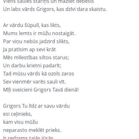
Viens saules stariņš un mazliet debesis
Un labs vārds Grigors, kas dzīvi dara skaistu.
Ar vārdu šūpulī, kas likts,
Mums lemts ir mūžu nostaigāt.
Par viņu nebūs jadzird slikts,
Ja pratīsim ap sevi krāt
Mēs mīlestības siltos starus;
Un darbu krietni padarīt;
Tad mūsu vārds kā ozols zaros
Sev vienmēr varēs sauli vīt.
Mīļi sveicieni Grigors Tavā dienā!
Grigors Tu līdz ar savu vārdu
esi ceļinieks,
kam visu mūžu
neparasto meklēt prieks.
Ir redzams tajās jūrās