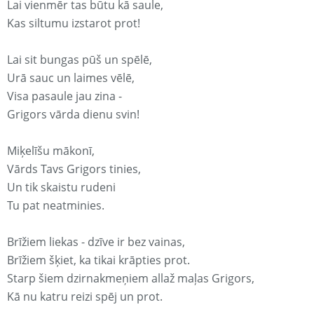
Lai vienmēr tas būtu kā saule,
Kas siltumu izstarot prot!
Lai sit bungas pūš un spēlē,
Urā sauc un laimes vēlē,
Visa pasaule jau zina -
Grigors vārda dienu svin!
Miķelīšu mākonī,
Vārds Tavs Grigors tinies,
Un tik skaistu rudeni
Tu pat neatminies.
Brīžiem liekas - dzīve ir bez vainas,
Brīžiem šķiet, ka tikai krāpties prot.
Starp šiem dzirnakmeņiem allaž maļas Grigors,
Kā nu katru reizi spēj un prot.