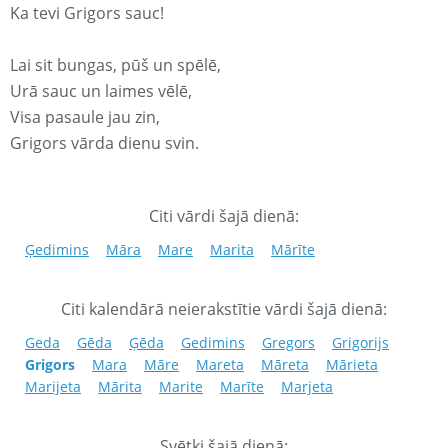
Ka tevi Grigors sauc!
Lai sit bungas, pūš un spēlē,
Urā sauc un laimes vēlē,
Visa pasaule jau zin,
Grigors vārda dienu svin.
Citi vārdi šajā dienā:
Ģedimins
Māra
Mare
Marita
Mārīte
Citi kalendārā neierakstītie vārdi šajā dienā:
Geda
Gēda
Ģēda
Gedimins
Gregors
Grigorijs
Grigors
Mara
Māre
Mareta
Māreta
Mārieta
Marijeta
Mārita
Marite
Marīte
Marjeta
Svētki šajā dienā: