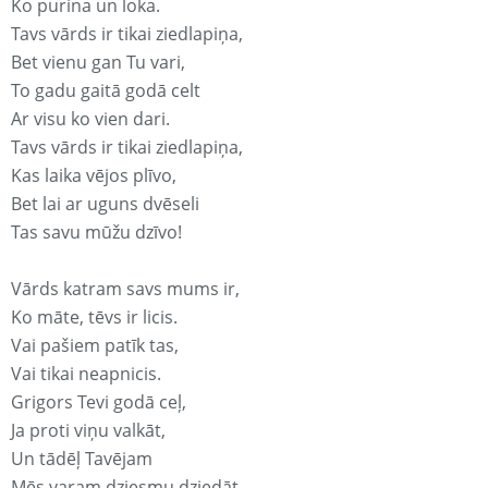
Ko purina un loka.
Tavs vārds ir tikai ziedlapiņa,
Bet vienu gan Tu vari,
To gadu gaitā godā celt
Ar visu ko vien dari.
Tavs vārds ir tikai ziedlapiņa,
Kas laika vējos plīvo,
Bet lai ar uguns dvēseli
Tas savu mūžu dzīvo!
Vārds katram savs mums ir,
Ko māte, tēvs ir licis.
Vai pašiem patīk tas,
Vai tikai neapnicis.
Grigors Tevi godā ceļ,
Ja proti viņu valkāt,
Un tādēļ Tavējam
Mēs varam dziesmu dziedāt.