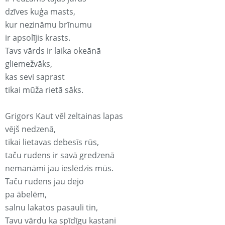
dzīves kuģa masts,
kur nezināmu brīnumu
ir apsolījis krasts.
Tavs vārds ir laika okeānā
gliemežvāks,
kas sevi saprast
tikai mūža rietā sāks.
Grigors Kaut vēl zeltainas lapas
vējš nedzenā,
tikai lietavas debesīs rūs,
taču rudens ir savā gredzenā
nemanāmi jau ieslēdzis mūs.
Taču rudens jau dejo
pa ābelēm,
salnu lakatos pasauli tin,
Tavu vārdu ka spīdīgu kastani