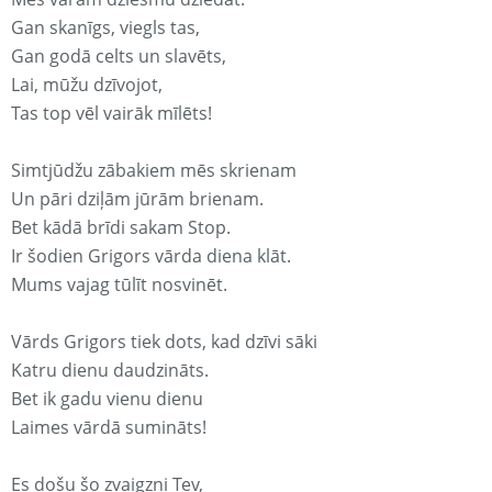
Gan skanīgs, viegls tas,
Gan godā celts un slavēts,
Lai, mūžu dzīvojot,
Tas top vēl vairāk mīlēts!
Simtjūdžu zābakiem mēs skrienam
Un pāri dziļām jūrām brienam.
Bet kādā brīdi sakam Stop.
Ir šodien Grigors vārda diena klāt.
Mums vajag tūlīt nosvinēt.
Vārds Grigors tiek dots, kad dzīvi sāki
Katru dienu daudzināts.
Bet ik gadu vienu dienu
Laimes vārdā sumināts!
Es došu šo zvaigzni Tev,