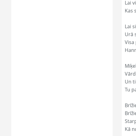
Lai 
Kas s
Lai s
Urā 
Visa 
Hann
Miķe
Vārd
Un ti
Tu p
Brīži
Brīži
Star
Kā nu