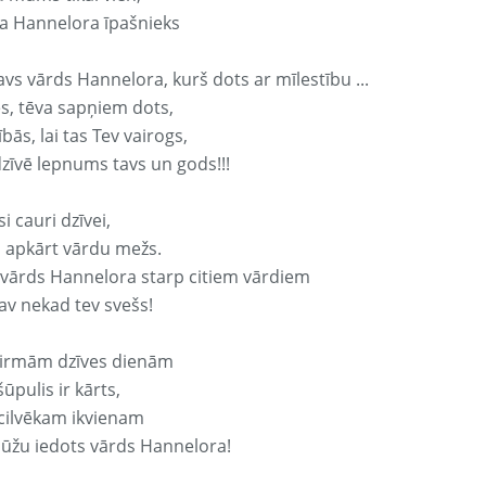
a Hannelora īpašnieks
avs vārds Hannelora, kurš dots ar mīlestību ...
s, tēva sapņiem dots,
bās, lai tas Tev vairogs,
dzīvē lepnums tavs un gods!!!
si cauri dzīvei,
s apkārt vārdu mežs.
 vārds Hannelora starp citiem vārdiem
nav nekad tev svešs!
irmām dzīves dienām
ūpulis ir kārts,
 cilvēkam ikvienam
ūžu iedots vārds Hannelora!