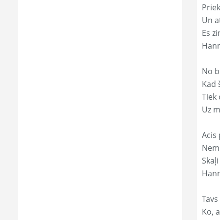
Prie
Un a
Es zi
Hann
No b
Kad 
Tiek
Uz m
Acis 
Nemi
Skaļi
Hann
Tavs
Ko, a