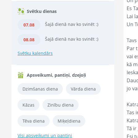
Un p
Es T
Svētku dienas
Lai l
Un Tu
Šajā dienā nav ko svinēt :)
07.08
Šajā dienā nav ko svinēt :)
08.08
Tavs
Par t
Svētku kalendārs
vai e
kā m
Ieska
Apsveikumi, pantiņi, dzejoļi
Daud
jo va
Dzimšanas diena
Vārda diena
Katr
Kāzas
Zinību diena
Tas ir
Katr
Tēva diena
Miķeļdiena
Tā ir
Visi apsveikumi un pantiņi
Esi t