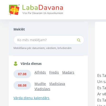
Meklēt
Meklēšana pēc datumiem, vārdiem, brīvdienām
Vārda dienas
Alfrēds
Fredis
Madars
07.08
Es T
Un s
Mudīte
Vladislava
08.08
Es T
Vladislavs
Ar vē
Vārda dienu kalendārs
Es T