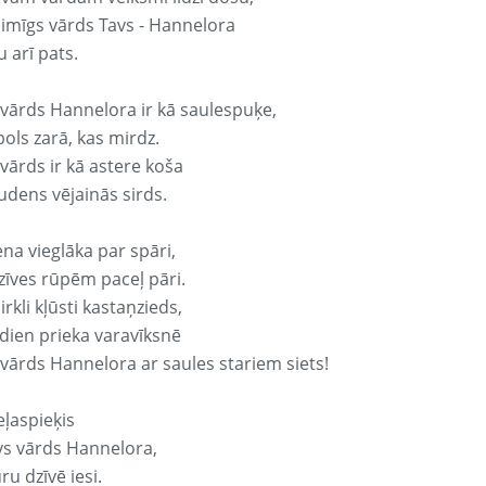
laimīgs vārds Tavs - Hannelora
 arī pats.
 vārds Hannelora ir kā saulespuķe,
ols zarā, kas mirdz.
vārds ir kā astere koša
udens vējainās sirds.
ena vieglāka par spāri,
dzīves rūpēm paceļ pāri.
rkli kļūsti kastaņzieds,
odien prieka varavīksnē
 vārds Hannelora ar saules stariem siets!
eļaspieķis
avs vārds Hannelora,
ru dzīvē iesi.