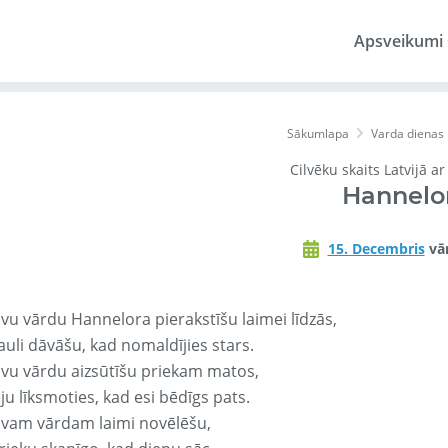
Apsveikumi
Sākumlapa
Varda dienas
Cilvēku skaits Latvijā a
Hannelo
15. Decembris
vār
avu vārdu Hannelora pierakstīšu laimei līdzās,
auli dāvāšu, kad nomaldījies stars.
avu vārdu aizsūtīšu priekam matos,
ju līksmoties, kad esi bēdīgs pats.
avam vārdam laimi novēlēšu,