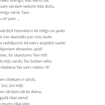
rieku skanīgo, kad dienu sāc.
avam vārdam veiksmi līdzi došu,
aimīgs vārds Tavs -
 arī pats ...
 vārdiņš Hannelora tik mīligs un jauks
o nav skaistāks pat rozu lauks
si redzējusi/is kā ezers atspidot saulei
ilijoniem dimantos spīd?
ties, šis skaistums Tevi mīt!
z mīļu vardu Tev šodien veltu
rdadiena Tev vairs nebūs rīt!
am cilvēkam ir vārds,
 ļoti, ļoti mīļš.
am vārdam vārda diena,
 gadā tikai viena!
u mums tikai vien,