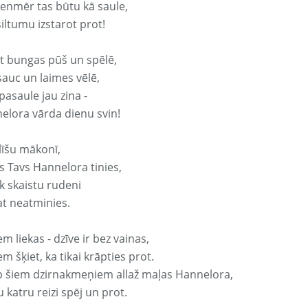
vienmēr tas būtu kā saule,
iltumu izstarot prot!
it bungas pūš un spēlē,
sauc un laimes vēlē,
pasaule jau zina -
elora vārda dienu svin!
līšu mākonī,
s Tavs Hannelora tinies,
k skaistu rudeni
at neatminies.
em liekas - dzīve ir bez vainas,
em šķiet, ka tikai krāpties prot.
p šiem dzirnakmeņiem allaž maļas Hannelora,
 katru reizi spēj un prot.