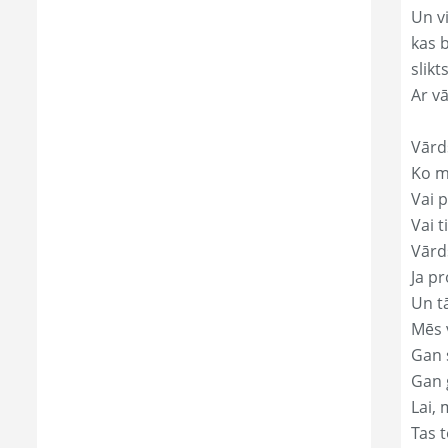
Un v
kas 
slikts
Ar v
Vārd
Ko mā
Vai p
Vai t
Vārd
Ja pr
Un t
Mēs 
Gan s
Gan 
Lai, 
Tas t