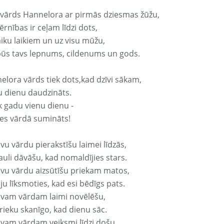
 vārds Hannelora ar pirmās dziesmas žūžu,
rnības ir ceļam līdzi dots,
aiku laikiem un uz visu mūžu,
būs tavs lepnums, cildenums un gods.
elora vārds tiek dots,kad dzīvi sākam,
u dienu daudzināts.
k gadu vienu dienu -
es vārdā sumināts!
vu vārdu pierakstīšu laimei līdzās,
auli dāvāšu, kad nomaldījies stars.
avu vārdu aizsūtīšu priekam matos,
ju līksmoties, kad esi bēdīgs pats.
avam vārdam laimi novēlēšu,
rieku skanīgo, kad dienu sāc.
avam vārdam veiksmi līdzi došu,