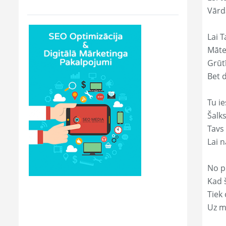
Vārd
Lai T
Māte
Grūtī
Bet 
Tu ie
Šalk
Tavs
Lai 
No p
Kad š
Tiek
Uz m