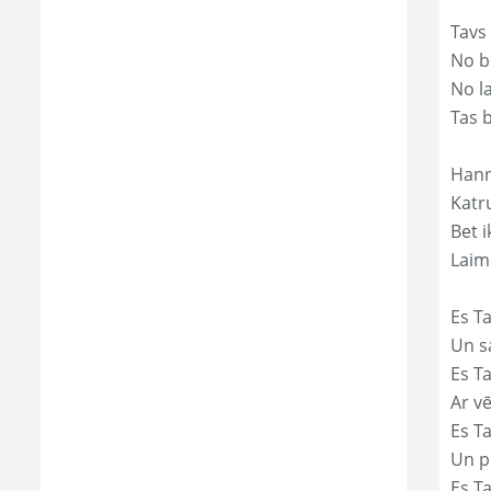
Tavs
No bē
No l
Tas 
Hann
Katr
Bet i
Laim
Es Ta
Un s
Es T
Ar vē
Es T
Un p
Es T