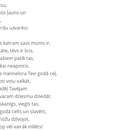
isu,
būs ļauns un
,
ārdu uzvarēsi.
s katram savs mums ir,
te, tēvs ir licis.
ašiem patīk tas,
ikai neapnicis.
s Hannelora Tevi godā ceļ,
oti viņu valkāt,
ādēļ Tavējam
varam dziesmu dziedāt.
kanīgs, viegls tas,
godā celts un slavēts,
mūžu dzīvojot,
op vēl vairāk mīlēts!