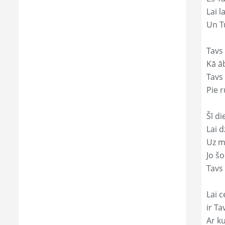
Lai 
Un Tu
Tavs
Kā āb
Tavs 
Pie r
Šī di
Lai 
Uz mi
Jo š
Tavs
Lai c
ir T
Ar ku