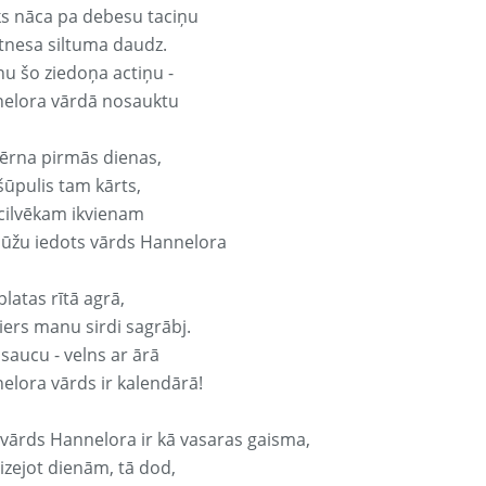
ks nāca pa debesu taciņu
tnesa siltuma daudz.
nu šo ziedoņa actiņu -
elora vārdā nosauktu
ērna pirmās dienas,
šūpulis tam kārts,
 cilvēkam ikvienam
ūžu iedots vārds Hannelora
platas rītā agrā,
ers manu sirdi sagrābj.
 saucu - velns ar ārā
elora vārds ir kalendārā!
 vārds Hannelora ir kā vasaras gaisma,
izejot dienām, tā dod,