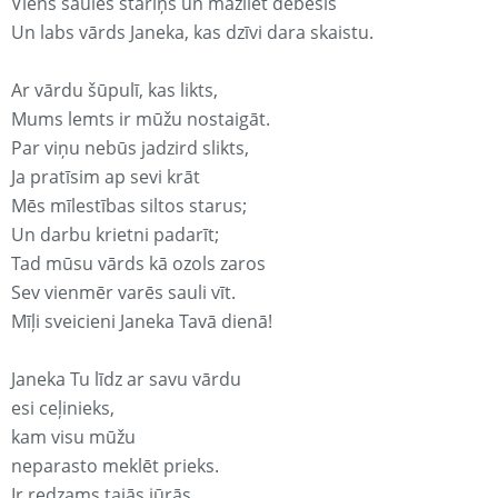
Viens saules stariņš un mazliet debesis
Un labs vārds Janeka, kas dzīvi dara skaistu.
Ar vārdu šūpulī, kas likts,
Mums lemts ir mūžu nostaigāt.
Par viņu nebūs jadzird slikts,
Ja pratīsim ap sevi krāt
Mēs mīlestības siltos starus;
Un darbu krietni padarīt;
Tad mūsu vārds kā ozols zaros
Sev vienmēr varēs sauli vīt.
Mīļi sveicieni Janeka Tavā dienā!
Janeka Tu līdz ar savu vārdu
esi ceļinieks,
kam visu mūžu
neparasto meklēt prieks.
Ir redzams tajās jūrās