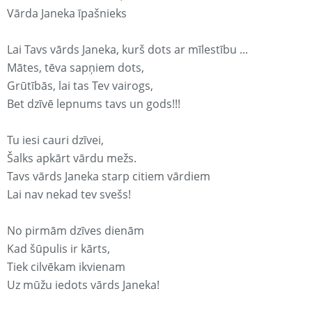
Vārda Janeka īpašnieks
Lai Tavs vārds Janeka, kurš dots ar mīlestību ...
Mātes, tēva sapņiem dots,
Grūtībās, lai tas Tev vairogs,
Bet dzīvē lepnums tavs un gods!!!
Tu iesi cauri dzīvei,
Šalks apkārt vārdu mežs.
Tavs vārds Janeka starp citiem vārdiem
Lai nav nekad tev svešs!
No pirmām dzīves dienām
Kad šūpulis ir kārts,
Tiek cilvēkam ikvienam
Uz mūžu iedots vārds Janeka!