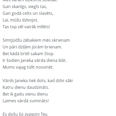
Gan skanīgs, viegls tas,
Gan godā celts un slavēts,
Lai, mūžu dzīvojot,
Tas top vēl vairāk mīlēts!
Simtjūdžu zābakiem mēs skrienam
Un pāri dziļām jūrām brienam.
Bet kādā brīdi sakam Stop.
Ir šodien Janeka vārda diena klāt.
Mums vajag tūlīt nosvinēt.
Vārds Janeka tiek dots, kad dzīvi sāki
Katru dienu daudzināts.
Bet ik gadu vienu dienu
Laimes vārdā sumināts!
Es došu šo zvaigzni Tev,