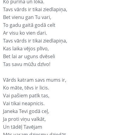
Ko purina un loka.
Tavs vārds ir tikai ziedlapiņa,
Bet vienu gan Tu vari,
To gadu gaitā godā celt
Ar visu ko vien dari.
Tavs vārds ir tikai ziedlapiņa,
Kas laika vējos plīvo,
Bet lai ar uguns dvēseli
Tas savu mūžu dzīvo!
Vārds katram savs mums ir,
Ko māte, tēvs ir licis.
Vai pašiem patīk tas,
Vai tikai neapnicis.
Janeka Tevi godā ceļ,
Ja proti viņu valkāt,
Un tādēļ Tavējam
Mēs varam dziesmu dziedāt.