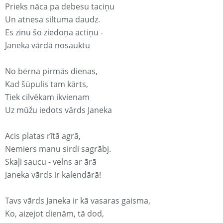
Prieks nāca pa debesu taciņu
Un atnesa siltuma daudz.
Es zinu šo ziedoņa actiņu -
Janeka vārdā nosauktu
No bērna pirmās dienas,
Kad šūpulis tam kārts,
Tiek cilvēkam ikvienam
Uz mūžu iedots vārds Janeka
Acis platas rītā agrā,
Nemiers manu sirdi sagrābj.
Skaļi saucu - velns ar ārā
Janeka vārds ir kalendārā!
Tavs vārds Janeka ir kā vasaras gaisma,
Ko, aizejot dienām, tā dod,