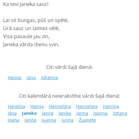
Ka tevi Janeka sauc!
Lai sit bungas, pūš un spēlē,
Urā sauc un laimes vēlē,
Visa pasaule jau zin,
Janeka vārda dienu svin.
Citi vārdi šajā dienā:
Hanna
Jana
Johanna
Citi kalendārā neierakstītie vārdi šajā dienā:
Hanelita
Hanija
Hannelora
Hannelore
Hannija
Jāna
Janeka
Janija
Janika
Janna
Joanna
Johana
Joana
Jonita
Juanna
Junna
Žuanete