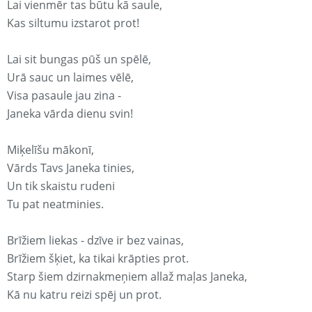
Lai vienmēr tas būtu kā saule,
Kas siltumu izstarot prot!
Lai sit bungas pūš un spēlē,
Urā sauc un laimes vēlē,
Visa pasaule jau zina -
Janeka vārda dienu svin!
Miķelīšu mākonī,
Vārds Tavs Janeka tinies,
Un tik skaistu rudeni
Tu pat neatminies.
Brīžiem liekas - dzīve ir bez vainas,
Brīžiem šķiet, ka tikai krāpties prot.
Starp šiem dzirnakmeņiem allaž maļas Janeka,
Kā nu katru reizi spēj un prot.