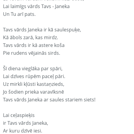
Lai laimīgs vārds Tavs - Janeka
Un Tu arī pats.
Tavs vārds Janeka ir kā saulespuķe,
Kā ābols zarā, kas mirdz.
Tavs vārds ir kā astere koša
Pie rudens vējainās sirds.
Šī diena vieglāka par spāri,
Lai dzīves rūpēm paceļ pāri.
Uz mirkli kļūsti kastaņzieds,
Jo šodien prieka varavīksnē
Tavs vārds Janeka ar saules stariem siets!
Lai ceļaspieķis
ir Tavs vārds Janeka,
Ar kuru dzīvē iesi.