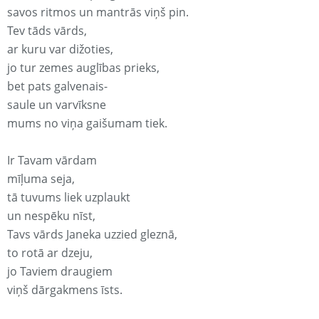
savos ritmos un mantrās viņš pin.
Tev tāds vārds,
ar kuru var dižoties,
jo tur zemes auglības prieks,
bet pats galvenais-
saule un varvīksne
mums no viņa gaišumam tiek.
Ir Tavam vārdam
mīļuma seja,
tā tuvums liek uzplaukt
un nespēku nīst,
Tavs vārds Janeka uzzied gleznā,
to rotā ar dzeju,
jo Taviem draugiem
viņš dārgakmens īsts.