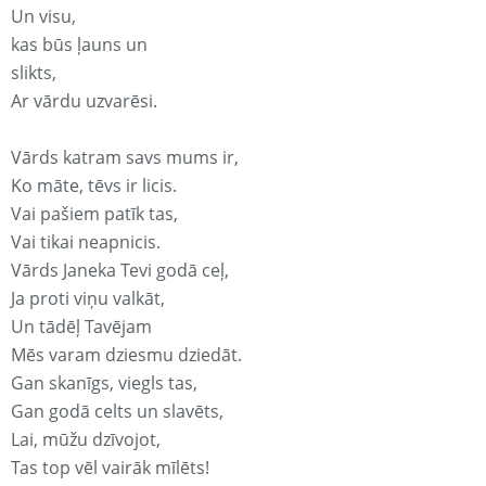
Un visu,
kas būs ļauns un
slikts,
Ar vārdu uzvarēsi.
Vārds katram savs mums ir,
Ko māte, tēvs ir licis.
Vai pašiem patīk tas,
Vai tikai neapnicis.
Vārds Janeka Tevi godā ceļ,
Ja proti viņu valkāt,
Un tādēļ Tavējam
Mēs varam dziesmu dziedāt.
Gan skanīgs, viegls tas,
Gan godā celts un slavēts,
Lai, mūžu dzīvojot,
Tas top vēl vairāk mīlēts!