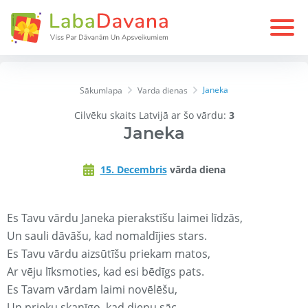
Janeka
Sākumlapa
Varda dienas
Cilvēku skaits Latvijā ar šo vārdu:
3
Janeka
15. Decembris
vārda diena
Es Tavu vārdu Janeka pierakstīšu laimei līdzās,
Un sauli dāvāšu, kad nomaldījies stars.
Es Tavu vārdu aizsūtīšu priekam matos,
Ar vēju līksmoties, kad esi bēdīgs pats.
Es Tavam vārdam laimi novēlēšu,
Un prieku skanīgo, kad dienu sāc.