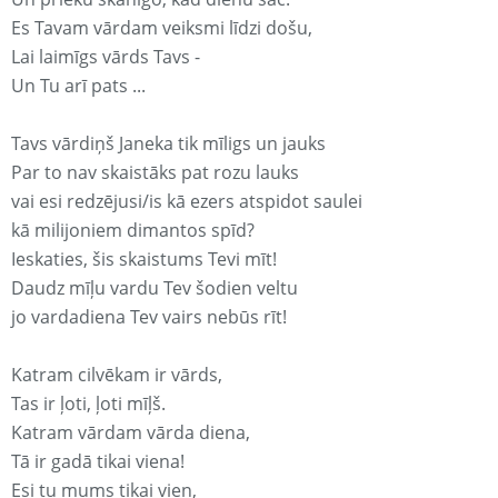
Es Tavam vārdam veiksmi līdzi došu,
Lai laimīgs vārds Tavs -
Un Tu arī pats ...
Tavs vārdiņš Janeka tik mīligs un jauks
Par to nav skaistāks pat rozu lauks
vai esi redzējusi/is kā ezers atspidot saulei
kā milijoniem dimantos spīd?
Ieskaties, šis skaistums Tevi mīt!
Daudz mīļu vardu Tev šodien veltu
jo vardadiena Tev vairs nebūs rīt!
Katram cilvēkam ir vārds,
Tas ir ļoti, ļoti mīļš.
Katram vārdam vārda diena,
Tā ir gadā tikai viena!
Esi tu mums tikai vien,