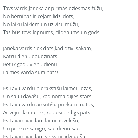
Tavs vārds Janeka ar pirmās dziesmas žūžu,
No bērnības ir ceļam līdzi dots,
No laiku laikiem un uz visu mūžu,
Tas būs tavs lepnums, cildenums un gods.
Janeka vārds tiek dots,kad dzīvi sākam,
Katru dienu daudzināts.
Bet ik gadu vienu dienu -
Laimes vārdā sumināts!
Es Tavu vārdu pierakstīšu laimei līdzās,
Un sauli dāvāšu, kad nomaldījies stars.
Es Tavu vārdu aizsūtīšu priekam matos,
Ar vēju līksmoties, kad esi bēdīgs pats.
Es Tavam vārdam laimi novēlēšu,
Un prieku skanīgo, kad dienu sāc.
Es Tavam vārdam veiksmi līdzi došu,