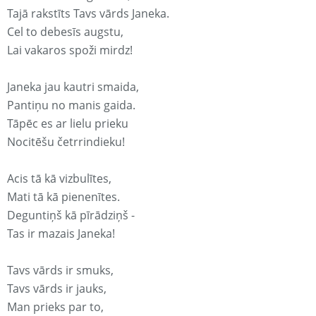
Tajā rakstīts Tavs vārds Janeka.
Cel to debesīs augstu,
Lai vakaros spoži mirdz!
Janeka jau kautri smaida,
Pantiņu no manis gaida.
Tāpēc es ar lielu prieku
Nocitēšu četrrindieku!
Acis tā kā vizbulītes,
Mati tā kā pienenītes.
Deguntiņš kā pīrādziņš -
Tas ir mazais Janeka!
Tavs vārds ir smuks,
Tavs vārds ir jauks,
Man prieks par to,