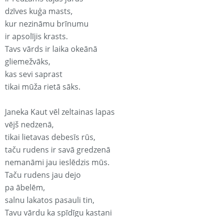
dzīves kuģa masts,
kur nezināmu brīnumu
ir apsolījis krasts.
Tavs vārds ir laika okeānā
gliemežvāks,
kas sevi saprast
tikai mūža rietā sāks.
Janeka Kaut vēl zeltainas lapas
vējš nedzenā,
tikai lietavas debesīs rūs,
taču rudens ir savā gredzenā
nemanāmi jau ieslēdzis mūs.
Taču rudens jau dejo
pa ābelēm,
salnu lakatos pasauli tin,
Tavu vārdu ka spīdīgu kastani