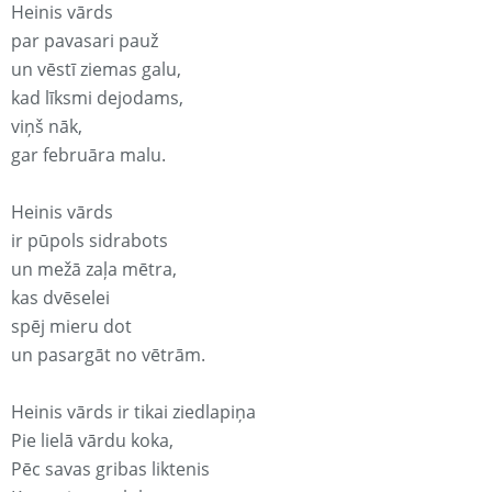
Heinis vārds
par pavasari pauž
un vēstī ziemas galu,
kad līksmi dejodams,
viņš nāk,
gar februāra malu.
Heinis vārds
ir pūpols sidrabots
un mežā zaļa mētra,
kas dvēselei
spēj mieru dot
un pasargāt no vētrām.
Heinis vārds ir tikai ziedlapiņa
Pie lielā vārdu koka,
Pēc savas gribas liktenis