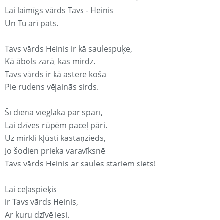
Lai laimīgs vārds Tavs - Heinis
Un Tu arī pats.
Tavs vārds Heinis ir kā saulespuķe,
Kā ābols zarā, kas mirdz.
Tavs vārds ir kā astere koša
Pie rudens vējainās sirds.
Šī diena vieglāka par spāri,
Lai dzīves rūpēm paceļ pāri.
Uz mirkli kļūsti kastaņzieds,
Jo šodien prieka varavīksnē
Tavs vārds Heinis ar saules stariem siets!
Lai ceļaspieķis
ir Tavs vārds Heinis,
Ar kuru dzīvē iesi.