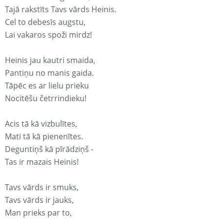
Tajā rakstīts Tavs vārds Heinis.
Cel to debesīs augstu,
Lai vakaros spoži mirdz!
Heinis jau kautri smaida,
Pantiņu no manis gaida.
Tāpēc es ar lielu prieku
Nocitēšu četrrindieku!
Acis tā kā vizbulītes,
Mati tā kā pienenītes.
Deguntiņš kā pīrādziņš -
Tas ir mazais Heinis!
Tavs vārds ir smuks,
Tavs vārds ir jauks,
Man prieks par to,