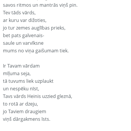
savos ritmos un mantrās viņš pin.
Tev tāds vārds,
ar kuru var dižoties,
jo tur zemes auglības prieks,
bet pats galvenais-
saule un varvīksne
mums no viņa gaišumam tiek.
Ir Tavam vārdam
mīļuma seja,
tā tuvums liek uzplaukt
un nespēku nīst,
Tavs vārds Heinis uzzied gleznā,
to rotā ar dzeju,
jo Taviem draugiem
viņš dārgakmens īsts.