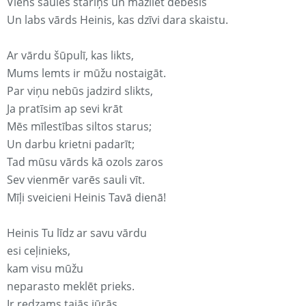
Viens saules stariņš un mazliet debesis
Un labs vārds Heinis, kas dzīvi dara skaistu.
Ar vārdu šūpulī, kas likts,
Mums lemts ir mūžu nostaigāt.
Par viņu nebūs jadzird slikts,
Ja pratīsim ap sevi krāt
Mēs mīlestības siltos starus;
Un darbu krietni padarīt;
Tad mūsu vārds kā ozols zaros
Sev vienmēr varēs sauli vīt.
Mīļi sveicieni Heinis Tavā dienā!
Heinis Tu līdz ar savu vārdu
esi ceļinieks,
kam visu mūžu
neparasto meklēt prieks.
Ir redzams tajās jūrās