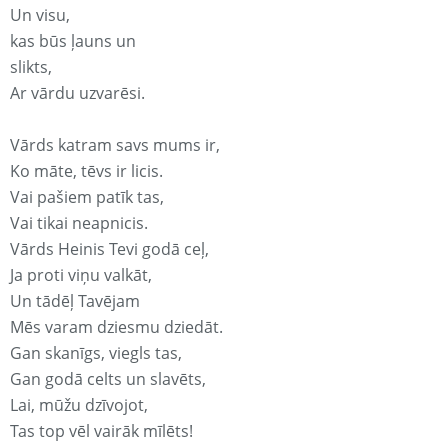
Un visu,
kas būs ļauns un
slikts,
Ar vārdu uzvarēsi.
Vārds katram savs mums ir,
Ko māte, tēvs ir licis.
Vai pašiem patīk tas,
Vai tikai neapnicis.
Vārds Heinis Tevi godā ceļ,
Ja proti viņu valkāt,
Un tādēļ Tavējam
Mēs varam dziesmu dziedāt.
Gan skanīgs, viegls tas,
Gan godā celts un slavēts,
Lai, mūžu dzīvojot,
Tas top vēl vairāk mīlēts!