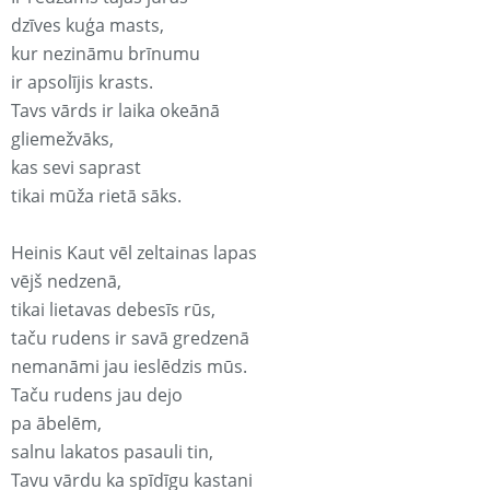
dzīves kuģa masts,
kur nezināmu brīnumu
ir apsolījis krasts.
Tavs vārds ir laika okeānā
gliemežvāks,
kas sevi saprast
tikai mūža rietā sāks.
Heinis Kaut vēl zeltainas lapas
vējš nedzenā,
tikai lietavas debesīs rūs,
taču rudens ir savā gredzenā
nemanāmi jau ieslēdzis mūs.
Taču rudens jau dejo
pa ābelēm,
salnu lakatos pasauli tin,
Tavu vārdu ka spīdīgu kastani