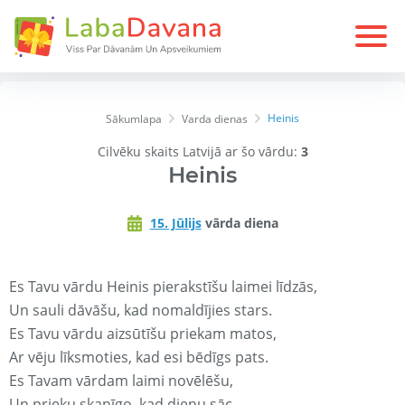
Heinis
Sākumlapa
Varda dienas
Cilvēku skaits Latvijā ar šo vārdu:
3
Heinis
15. Jūlijs
vārda diena
Es Tavu vārdu Heinis pierakstīšu laimei līdzās,
Un sauli dāvāšu, kad nomaldījies stars.
Es Tavu vārdu aizsūtīšu priekam matos,
Ar vēju līksmoties, kad esi bēdīgs pats.
Es Tavam vārdam laimi novēlēšu,
Un prieku skanīgo, kad dienu sāc.