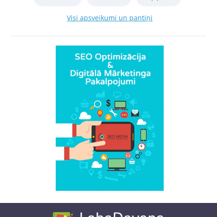
Visi apsveikumi un pantiņi