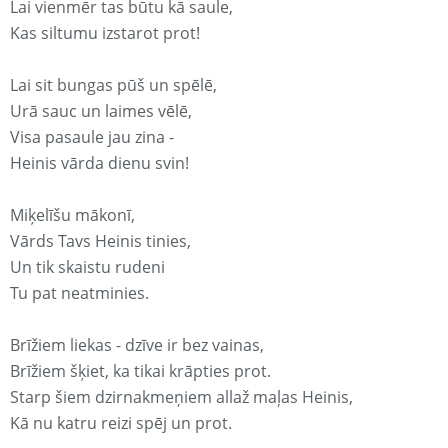
Lai vienmēr tas būtu kā saule,
Kas siltumu izstarot prot!
Lai sit bungas pūš un spēlē,
Urā sauc un laimes vēlē,
Visa pasaule jau zina -
Heinis vārda dienu svin!
Miķelīšu mākonī,
Vārds Tavs Heinis tinies,
Un tik skaistu rudeni
Tu pat neatminies.
Brīžiem liekas - dzīve ir bez vainas,
Brīžiem šķiet, ka tikai krāpties prot.
Starp šiem dzirnakmeņiem allaž maļas Heinis,
Kā nu katru reizi spēj un prot.