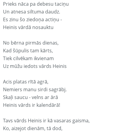
Prieks nāca pa debesu taciņu
Un atnesa siltuma daudz.
Es zinu šo ziedoņa actiņu -
Heinis vārdā nosauktu
No bērna pirmās dienas,
Kad šūpulis tam kārts,
Tiek cilvēkam ikvienam
Uz mūžu iedots vārds Heinis
Acis platas rītā agrā,
Nemiers manu sirdi sagrābj.
Skaļi saucu - velns ar ārā
Heinis vārds ir kalendārā!
Tavs vārds Heinis ir kā vasaras gaisma,
Ko, aizejot dienām, tā dod,