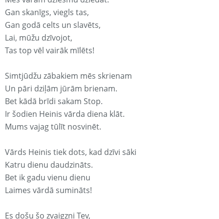
Gan skanīgs, viegls tas,
Gan godā celts un slavēts,
Lai, mūžu dzīvojot,
Tas top vēl vairāk mīlēts!
Simtjūdžu zābakiem mēs skrienam
Un pāri dziļām jūrām brienam.
Bet kādā brīdi sakam Stop.
Ir šodien Heinis vārda diena klāt.
Mums vajag tūlīt nosvinēt.
Vārds Heinis tiek dots, kad dzīvi sāki
Katru dienu daudzināts.
Bet ik gadu vienu dienu
Laimes vārdā sumināts!
Es došu šo zvaigzni Tev,