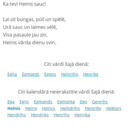
Ka tevi Heinis sauc!
Lai sit bungas, pūš un spēlē,
Urā sauc un laimes vēlē,
Visa pasaule jau zin,
Heinis vārda dienu svin.
Citi vārdi šajā dienā:
Egija
Egmonts
Egons
Heinrihs
Henriks
Citi kalendārā neierakstītie vārdi šajā dienā:
Ega
Egijs
Egmonds
Egmonta
Ego
Genrihs
Heinis
Heino
Heincs
Heindrihs
Heinriks
Hektors
Hendrihs
Hendriks
Henrihs
Henrika