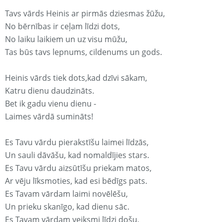
Tavs vārds Heinis ar pirmās dziesmas žūžu,
No bērnības ir ceļam līdzi dots,
No laiku laikiem un uz visu mūžu,
Tas būs tavs lepnums, cildenums un gods.
Heinis vārds tiek dots,kad dzīvi sākam,
Katru dienu daudzināts.
Bet ik gadu vienu dienu -
Laimes vārdā sumināts!
Es Tavu vārdu pierakstīšu laimei līdzās,
Un sauli dāvāšu, kad nomaldījies stars.
Es Tavu vārdu aizsūtīšu priekam matos,
Ar vēju līksmoties, kad esi bēdīgs pats.
Es Tavam vārdam laimi novēlēšu,
Un prieku skanīgo, kad dienu sāc.
Es Tavam vārdam veiksmi līdzi došu,