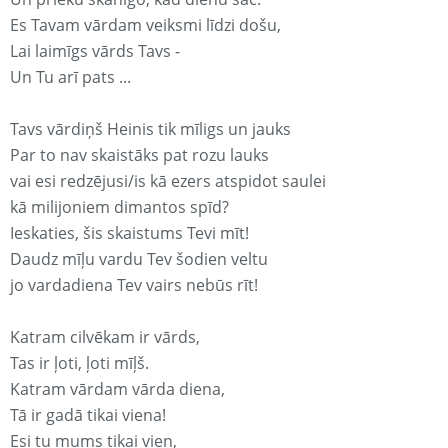
Es Tavam vārdam veiksmi līdzi došu,
Lai laimīgs vārds Tavs -
Un Tu arī pats ...
Tavs vārdiņš Heinis tik mīligs un jauks
Par to nav skaistāks pat rozu lauks
vai esi redzējusi/is kā ezers atspidot saulei
kā milijoniem dimantos spīd?
Ieskaties, šis skaistums Tevi mīt!
Daudz mīļu vardu Tev šodien veltu
jo vardadiena Tev vairs nebūs rīt!
Katram cilvēkam ir vārds,
Tas ir ļoti, ļoti mīļš.
Katram vārdam vārda diena,
Tā ir gadā tikai viena!
Esi tu mums tikai vien,