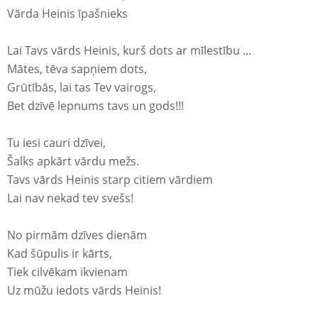
Vārda Heinis īpašnieks
Lai Tavs vārds Heinis, kurš dots ar mīlestību ...
Mātes, tēva sapņiem dots,
Grūtībās, lai tas Tev vairogs,
Bet dzīvē lepnums tavs un gods!!!
Tu iesi cauri dzīvei,
Šalks apkārt vārdu mežs.
Tavs vārds Heinis starp citiem vārdiem
Lai nav nekad tev svešs!
No pirmām dzīves dienām
Kad šūpulis ir kārts,
Tiek cilvēkam ikvienam
Uz mūžu iedots vārds Heinis!