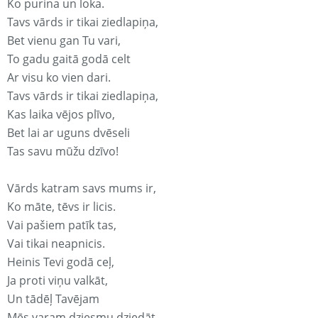
Ko purina un loka.
Tavs vārds ir tikai ziedlapiņa,
Bet vienu gan Tu vari,
To gadu gaitā godā celt
Ar visu ko vien dari.
Tavs vārds ir tikai ziedlapiņa,
Kas laika vējos plīvo,
Bet lai ar uguns dvēseli
Tas savu mūžu dzīvo!
Vārds katram savs mums ir,
Ko māte, tēvs ir licis.
Vai pašiem patīk tas,
Vai tikai neapnicis.
Heinis Tevi godā ceļ,
Ja proti viņu valkāt,
Un tādēļ Tavējam
Mēs varam dziesmu dziedāt.