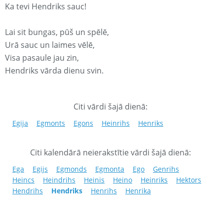
Ka tevi Hendriks sauc!
Lai sit bungas, pūš un spēlē,
Urā sauc un laimes vēlē,
Visa pasaule jau zin,
Hendriks vārda dienu svin.
Citi vārdi šajā dienā:
Egija
Egmonts
Egons
Heinrihs
Henriks
Citi kalendārā neierakstītie vārdi šajā dienā:
Ega
Egijs
Egmonds
Egmonta
Ego
Genrihs
Heincs
Heindrihs
Heinis
Heino
Heinriks
Hektors
Hendrihs
Hendriks
Henrihs
Henrika