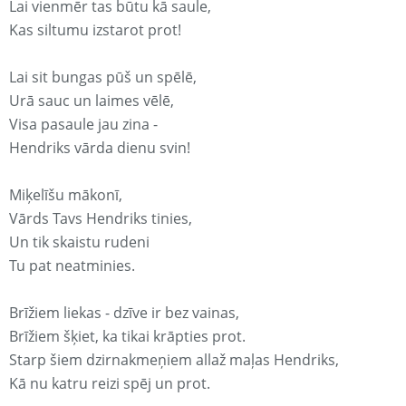
Lai vienmēr tas būtu kā saule,
Kas siltumu izstarot prot!
Lai sit bungas pūš un spēlē,
Urā sauc un laimes vēlē,
Visa pasaule jau zina -
Hendriks vārda dienu svin!
Miķelīšu mākonī,
Vārds Tavs Hendriks tinies,
Un tik skaistu rudeni
Tu pat neatminies.
Brīžiem liekas - dzīve ir bez vainas,
Brīžiem šķiet, ka tikai krāpties prot.
Starp šiem dzirnakmeņiem allaž maļas Hendriks,
Kā nu katru reizi spēj un prot.