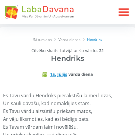
Hendriks
Sākumlapa
Varda dienas
Cilvēku skaits Latvijā ar šo vārdu:
21
Hendriks
15. Jūlijs
vārda diena
Es Tavu vārdu Hendriks pierakstīšu laimei līdzās,
Un sauli dāvāšu, kad nomaldījies stars.
Es Tavu vārdu aizsūtīšu priekam matos,
Ar vēju līksmoties, kad esi bēdīgs pats.
Es Tavam vārdam laimi novēlēšu,
Un prieku skanīgo, kad dienu sāc.