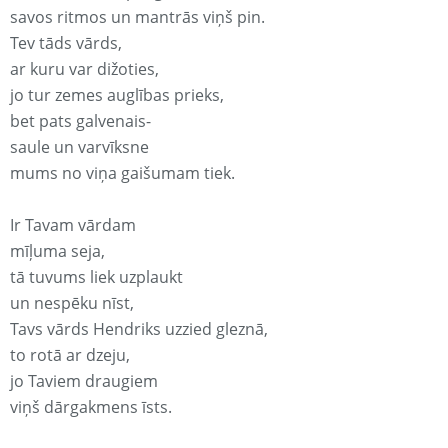
savos ritmos un mantrās viņš pin.
Tev tāds vārds,
ar kuru var dižoties,
jo tur zemes auglības prieks,
bet pats galvenais-
saule un varvīksne
mums no viņa gaišumam tiek.
Ir Tavam vārdam
mīļuma seja,
tā tuvums liek uzplaukt
un nespēku nīst,
Tavs vārds Hendriks uzzied gleznā,
to rotā ar dzeju,
jo Taviem draugiem
viņš dārgakmens īsts.