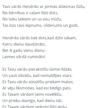
Tavs vārds Hendriks ar pirmās dziesmas žūžu,
No bērnības ir ceļam līdzi dots,
No laiku laikiem un uz visu mūžu,
Tas būs tavs lepnums, cildenums un gods.
Hendriks vārds tiek dots,kad dzīvi sākam,
Katru dienu daudzināts.
Bet ik gadu vienu dienu -
Laimes vārdā sumināts!
Es Tavu vārdu pierakstīšu laimei līdzās,
Un sauli dāvāšu, kad nomaldījies stars.
Es Tavu vārdu aizsūtīšu priekam matos,
Ar vēju līksmoties, kad esi bēdīgs pats.
Es Tavam vārdam laimi novēlēšu,
Un prieku skanīgo, kad dienu sāc.
Es Tavam vārdam veiksmi līdzi došu,