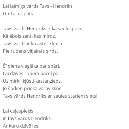
Lai laimīgs vārds Tavs - Hendriks
Un Tu arī pats.
Tavs vārds Hendriks ir kā saulespuķe,
Kā ābols zarā, kas mirdz.
Tavs vārds ir kā astere koša
Pie rudens vējainās sirds.
Šī diena vieglāka par spāri,
Lai dzīves rūpēm paceļ pāri.
Uz mirkli kļūsti kastaņzieds,
Jo šodien prieka varavīksnē
Tavs vārds Hendriks ar saules stariem siets!
Lai ceļaspieķis
ir Tavs vārds Hendriks,
Ar kuru dzīvē iesi.