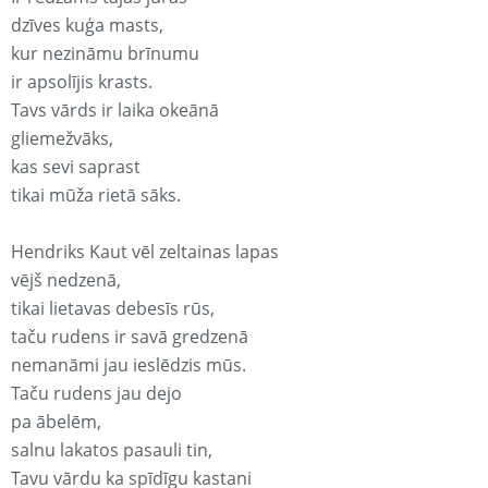
dzīves kuģa masts,
kur nezināmu brīnumu
ir apsolījis krasts.
Tavs vārds ir laika okeānā
gliemežvāks,
kas sevi saprast
tikai mūža rietā sāks.
Hendriks Kaut vēl zeltainas lapas
vējš nedzenā,
tikai lietavas debesīs rūs,
taču rudens ir savā gredzenā
nemanāmi jau ieslēdzis mūs.
Taču rudens jau dejo
pa ābelēm,
salnu lakatos pasauli tin,
Tavu vārdu ka spīdīgu kastani