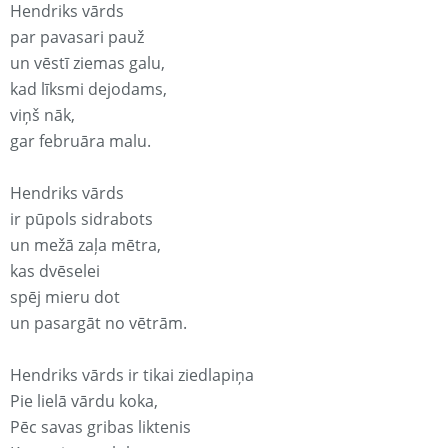
Hendriks vārds
par pavasari pauž
un vēstī ziemas galu,
kad līksmi dejodams,
viņš nāk,
gar februāra malu.
Hendriks vārds
ir pūpols sidrabots
un mežā zaļa mētra,
kas dvēselei
spēj mieru dot
un pasargāt no vētrām.
Hendriks vārds ir tikai ziedlapiņa
Pie lielā vārdu koka,
Pēc savas gribas liktenis