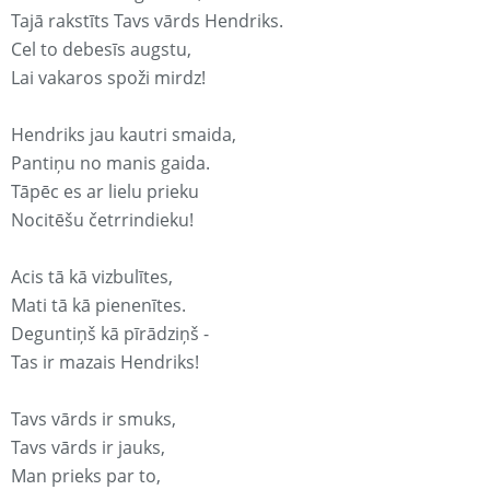
Tajā rakstīts Tavs vārds Hendriks.
Cel to debesīs augstu,
Lai vakaros spoži mirdz!
Hendriks jau kautri smaida,
Pantiņu no manis gaida.
Tāpēc es ar lielu prieku
Nocitēšu četrrindieku!
Acis tā kā vizbulītes,
Mati tā kā pienenītes.
Deguntiņš kā pīrādziņš -
Tas ir mazais Hendriks!
Tavs vārds ir smuks,
Tavs vārds ir jauks,
Man prieks par to,