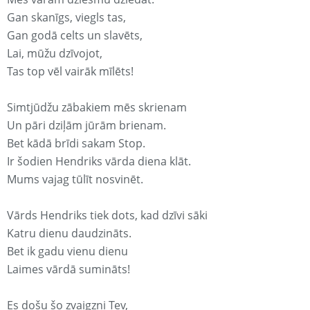
Gan skanīgs, viegls tas,
Gan godā celts un slavēts,
Lai, mūžu dzīvojot,
Tas top vēl vairāk mīlēts!
Simtjūdžu zābakiem mēs skrienam
Un pāri dziļām jūrām brienam.
Bet kādā brīdi sakam Stop.
Ir šodien Hendriks vārda diena klāt.
Mums vajag tūlīt nosvinēt.
Vārds Hendriks tiek dots, kad dzīvi sāki
Katru dienu daudzināts.
Bet ik gadu vienu dienu
Laimes vārdā sumināts!
Es došu šo zvaigzni Tev,