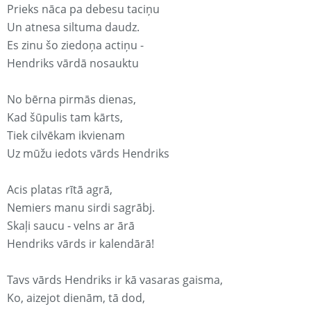
Prieks nāca pa debesu taciņu
Un atnesa siltuma daudz.
Es zinu šo ziedoņa actiņu -
Hendriks vārdā nosauktu
No bērna pirmās dienas,
Kad šūpulis tam kārts,
Tiek cilvēkam ikvienam
Uz mūžu iedots vārds Hendriks
Acis platas rītā agrā,
Nemiers manu sirdi sagrābj.
Skaļi saucu - velns ar ārā
Hendriks vārds ir kalendārā!
Tavs vārds Hendriks ir kā vasaras gaisma,
Ko, aizejot dienām, tā dod,