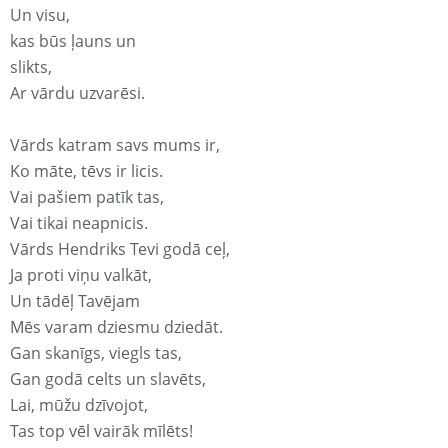
Un visu,
kas būs ļauns un
slikts,
Ar vārdu uzvarēsi.
Vārds katram savs mums ir,
Ko māte, tēvs ir licis.
Vai pašiem patīk tas,
Vai tikai neapnicis.
Vārds Hendriks Tevi godā ceļ,
Ja proti viņu valkāt,
Un tādēļ Tavējam
Mēs varam dziesmu dziedāt.
Gan skanīgs, viegls tas,
Gan godā celts un slavēts,
Lai, mūžu dzīvojot,
Tas top vēl vairāk mīlēts!