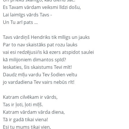
Es Tavam vārdam veiksmi līdzi došu,
Lai laimīgs vārds Tavs -
Un Tu arī pats ...
Tavs vārdiņš Hendriks tik mīligs un jauks
Par to nav skaistāks pat rozu lauks
vai esi redzējusi/is kā ezers atspidot saulei
kā milijoniem dimantos spīd?
Ieskaties, šis skaistums Tevi mīt!
Daudz mīļu vardu Tev šodien veltu
jo vardadiena Tev vairs nebūs rīt!
Katram cilvēkam ir vārds,
Tas ir ļoti, ļoti mīļš.
Katram vārdam vārda diena,
Tā ir gadā tikai viena!
Esi tu mums tikai vien,