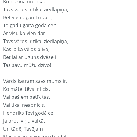
Ko purina un loka.
Tavs vārds ir tikai ziedlapiņa,
Bet vienu gan Tu vari,
To gadu gaitā godā celt
Ar visu ko vien dari.
Tavs vārds ir tikai ziedlapiņa,
Kas laika vējos plīvo,
Bet lai ar uguns dvēseli
Tas savu mūžu dzīvo!
Vārds katram savs mums ir,
Ko māte, tēvs ir licis.
Vai pašiem patīk tas,
Vai tikai neapnicis.
Hendriks Tevi godā ceļ,
Ja proti viņu valkāt,
Un tādēļ Tavējam
Mēs varam dziesmu dziedāt.