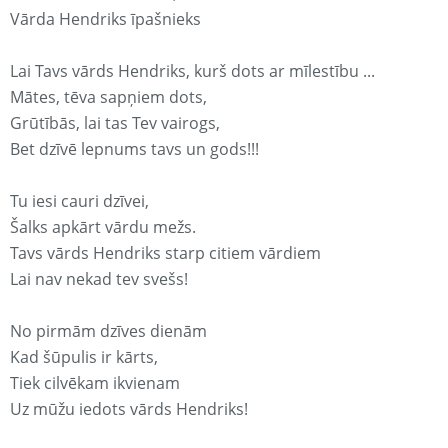
Vārda Hendriks īpašnieks
Lai Tavs vārds Hendriks, kurš dots ar mīlestību ...
Mātes, tēva sapņiem dots,
Grūtībās, lai tas Tev vairogs,
Bet dzīvē lepnums tavs un gods!!!
Tu iesi cauri dzīvei,
Šalks apkārt vārdu mežs.
Tavs vārds Hendriks starp citiem vārdiem
Lai nav nekad tev svešs!
No pirmām dzīves dienām
Kad šūpulis ir kārts,
Tiek cilvēkam ikvienam
Uz mūžu iedots vārds Hendriks!