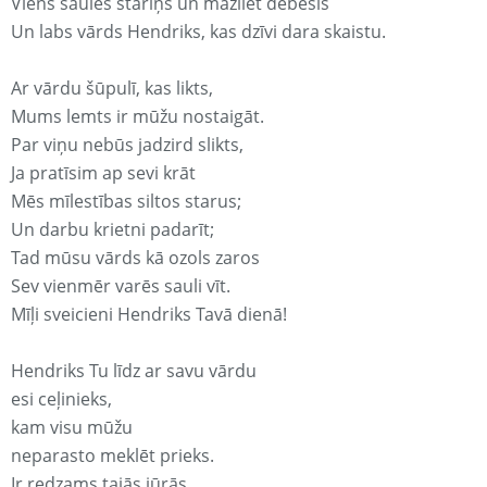
Viens saules stariņš un mazliet debesis
Un labs vārds Hendriks, kas dzīvi dara skaistu.
Ar vārdu šūpulī, kas likts,
Mums lemts ir mūžu nostaigāt.
Par viņu nebūs jadzird slikts,
Ja pratīsim ap sevi krāt
Mēs mīlestības siltos starus;
Un darbu krietni padarīt;
Tad mūsu vārds kā ozols zaros
Sev vienmēr varēs sauli vīt.
Mīļi sveicieni Hendriks Tavā dienā!
Hendriks Tu līdz ar savu vārdu
esi ceļinieks,
kam visu mūžu
neparasto meklēt prieks.
Ir redzams tajās jūrās