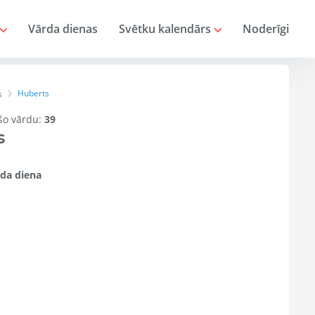
Vārda dienas
Svētku kalendārs
Noderīgi
Huberts
s
 šo vārdu:
39
s
da diena