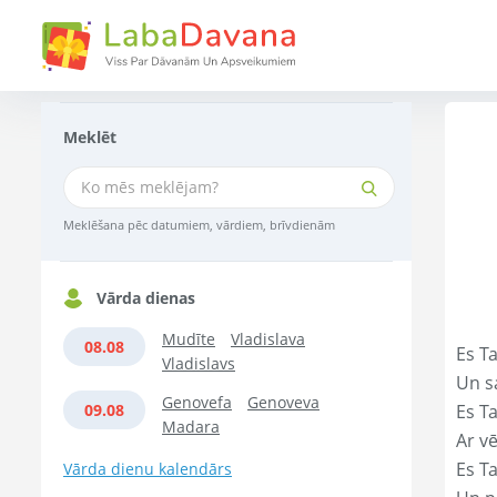
Meklēt
Meklēšana pēc datumiem, vārdiem, brīvdienām
Vārda dienas
Mudīte
Vladislava
08.08
Es T
Vladislavs
Un s
Genovefa
Genoveva
09.08
Es T
Madara
Ar vē
Es T
Vārda dienu kalendārs