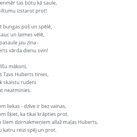
vienmēr tas būtu kā saule,
iltumu izstarot prot!
it bungas pūš un spēlē,
sauc un laimes vēlē,
pasaule jau zina -
rts vārda dienu svin!
līšu mākonī,
s Tavs Huberts tinies,
k skaistu rudeni
at neatminies.
em liekas - dzīve ir bez vainas,
em šķiet, ka tikai krāpties prot.
p šiem dzirnakmeņiem allaž maļas Huberts,
 katru reizi spēj un prot.