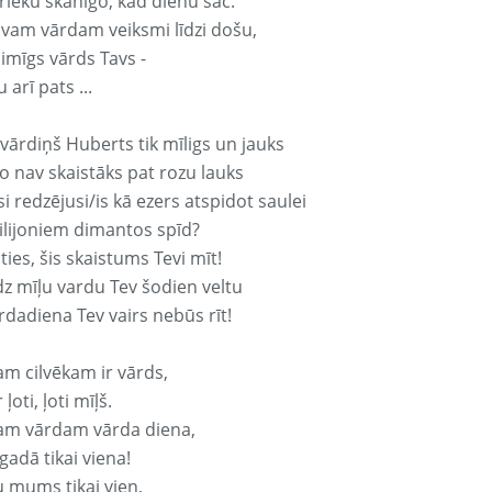
rieku skanīgo, kad dienu sāc.
avam vārdam veiksmi līdzi došu,
aimīgs vārds Tavs -
 arī pats ...
vārdiņš Huberts tik mīligs un jauks
o nav skaistāks pat rozu lauks
si redzējusi/is kā ezers atspidot saulei
ilijoniem dimantos spīd?
ties, šis skaistums Tevi mīt!
z mīļu vardu Tev šodien veltu
rdadiena Tev vairs nebūs rīt!
am cilvēkam ir vārds,
 ļoti, ļoti mīļš.
am vārdam vārda diena,
 gadā tikai viena!
u mums tikai vien,