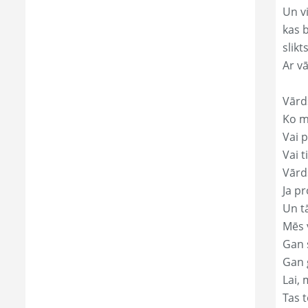
Un v
kas 
slikts
Ar v
Vārd
Ko mā
Vai p
Vai t
Vārd
Ja pr
Un t
Mēs 
Gan s
Gan 
Lai, 
Tas t