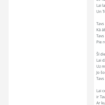
Lai l
Un Tu
Tavs
Kā āb
Tavs 
Pie r
Šī di
Lai 
Uz mi
Jo š
Tavs
Lai c
ir T
Ar ku