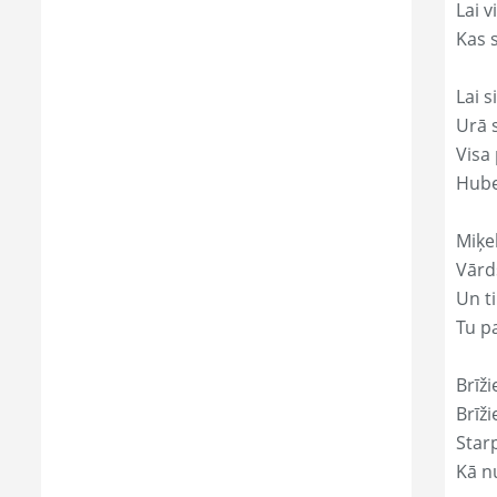
Lai 
Kas s
Lai s
Urā 
Visa 
Hube
Miķe
Vārd
Un ti
Tu p
Brīži
Brīži
Star
Kā nu