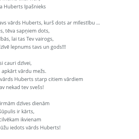
a Huberts īpašnieks
avs vārds Huberts, kurš dots ar mīlestību ...
s, tēva sapņiem dots,
bās, lai tas Tev vairogs,
dzīvē lepnums tavs un gods!!!
si cauri dzīvei,
s apkārt vārdu mežs.
 vārds Huberts starp citiem vārdiem
nav nekad tev svešs!
irmām dzīves dienām
ūpulis ir kārts,
 cilvēkam ikvienam
ūžu iedots vārds Huberts!