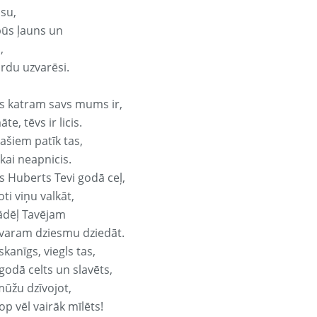
isu,
būs ļauns un
,
ārdu uzvarēsi.
s katram savs mums ir,
te, tēvs ir licis.
ašiem patīk tas,
ikai neapnicis.
s Huberts Tevi godā ceļ,
oti viņu valkāt,
ādēļ Tavējam
varam dziesmu dziedāt.
kanīgs, viegls tas,
godā celts un slavēts,
mūžu dzīvojot,
op vēl vairāk mīlēts!