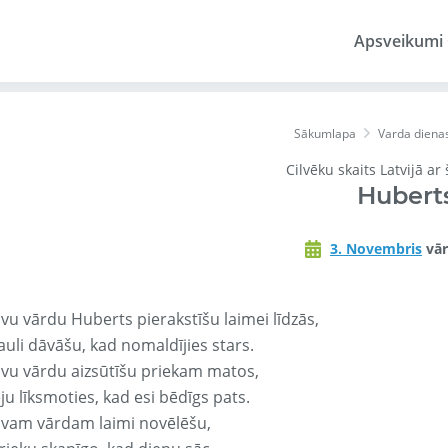
Apsveikumi
Sākumlapa
Varda diena
Cilvēku skaits Latvijā ar
Hubert
3. Novembris
vār
avu vārdu Huberts pierakstīšu laimei līdzās,
auli dāvāšu, kad nomaldījies stars.
avu vārdu aizsūtīšu priekam matos,
ju līksmoties, kad esi bēdīgs pats.
avam vārdam laimi novēlēšu,