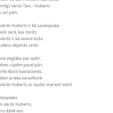
aimīgs vārds Tavs - Huberts
 arī pats.
 vārds Huberts ir kā saulespuķe,
ols zarā, kas mirdz.
vārds ir kā astere koša
udens vējainās sirds.
ena vieglāka par spāri,
dzīves rūpēm paceļ pāri.
rkli kļūsti kastaņzieds,
odien prieka varavīksnē
 vārds Huberts ar saules stariem siets!
eļaspieķis
avs vārds Huberts,
ru dzīvē iesi.