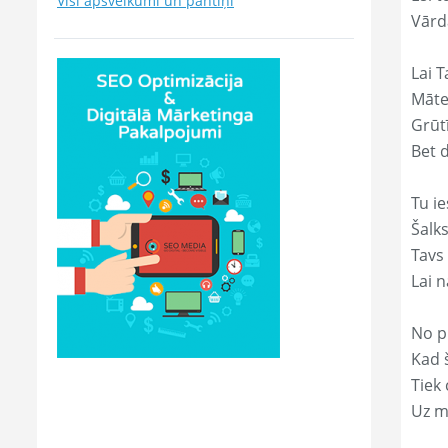
Visi apsveikumi un pantiņi
Vārd
Lai T
Māte
Grūtī
Bet 
Tu ie
Šalk
Tavs
Lai 
No p
Kad š
Tiek
Uz m