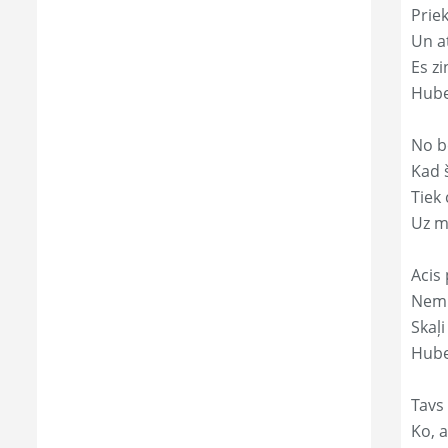
Prie
Un a
Es zi
Hube
No b
Kad 
Tiek
Uz m
Acis 
Nemi
Skaļi
Hube
Tavs
Ko, a