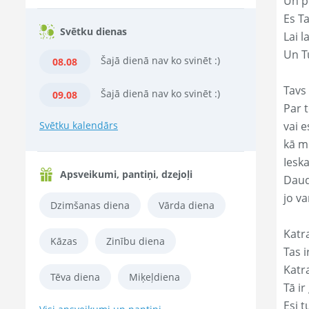
Un p
Es T
Svētku dienas
Lai l
Un Tu
Šajā dienā nav ko svinēt :)
08.08
Tavs 
Šajā dienā nav ko svinēt :)
09.08
Par t
Svētku kalendārs
vai e
kā m
Ieska
Apsveikumi, pantiņi, dzejoļi
Daud
jo va
Dzimšanas diena
Vārda diena
Katr
Kāzas
Zinību diena
Tas ir
Katr
Tēva diena
Miķeļdiena
Tā ir
Esi t