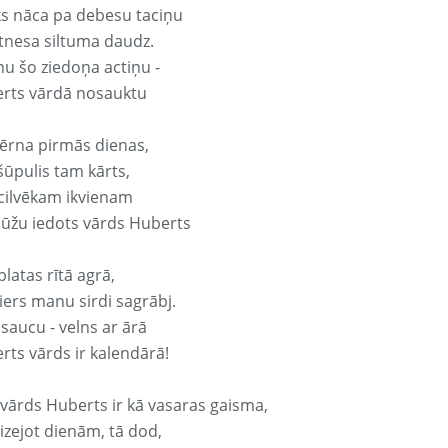
ks nāca pa debesu taciņu
tnesa siltuma daudz.
nu šo ziedoņa actiņu -
rts vārdā nosauktu
ērna pirmās dienas,
šūpulis tam kārts,
 cilvēkam ikvienam
ūžu iedots vārds Huberts
platas rītā agrā,
ers manu sirdi sagrābj.
 saucu - velns ar ārā
rts vārds ir kalendārā!
 vārds Huberts ir kā vasaras gaisma,
izejot dienām, tā dod,