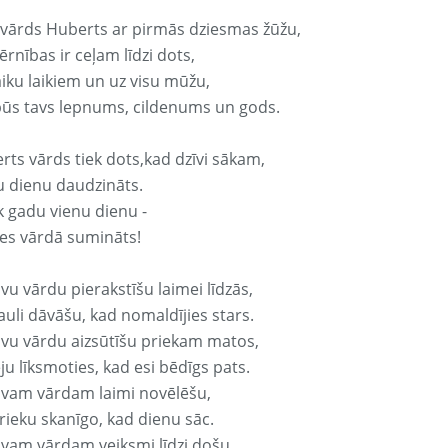
 vārds Huberts ar pirmās dziesmas žūžu,
rnības ir ceļam līdzi dots,
aiku laikiem un uz visu mūžu,
būs tavs lepnums, cildenums un gods.
rts vārds tiek dots,kad dzīvi sākam,
u dienu daudzināts.
k gadu vienu dienu -
es vārdā sumināts!
vu vārdu pierakstīšu laimei līdzās,
auli dāvāšu, kad nomaldījies stars.
avu vārdu aizsūtīšu priekam matos,
ju līksmoties, kad esi bēdīgs pats.
avam vārdam laimi novēlēšu,
rieku skanīgo, kad dienu sāc.
avam vārdam veiksmi līdzi došu,