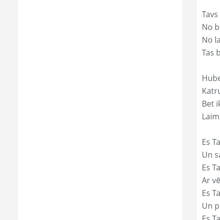
Tavs
No bē
No l
Tas 
Hube
Katr
Bet i
Laim
Es Ta
Un s
Es T
Ar vē
Es T
Un p
Es T