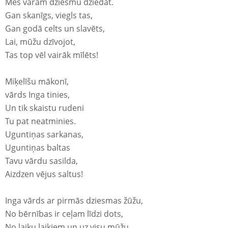
Mēs varam dziesmu dziedāt.
Gan skanīgs, viegls tas,
Gan godā celts un slavēts,
Lai, mūžu dzīvojot,
Tas top vēl vairāk mīlēts!
Miķelīšu mākonī,
vārds Inga tinies,
Un tik skaistu rudeni
Tu pat neatminies.
Uguntiņas sarkanas,
Uguntiņas baltas
Tavu vārdu sasilda,
Aizdzen vējus saltus!
Inga vārds ar pirmās dziesmas žūžu,
No bērnības ir ceļam līdzi dots,
No laiku laikiem un uz visu mūžu,