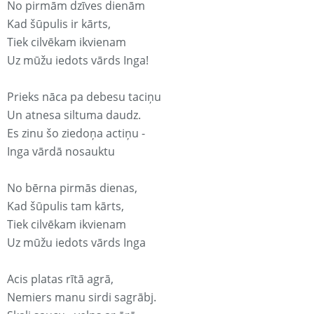
No pirmām dzīves dienām
Kad šūpulis ir kārts,
Tiek cilvēkam ikvienam
Uz mūžu iedots vārds Inga!
Prieks nāca pa debesu taciņu
Un atnesa siltuma daudz.
Es zinu šo ziedoņa actiņu -
Inga vārdā nosauktu
No bērna pirmās dienas,
Kad šūpulis tam kārts,
Tiek cilvēkam ikvienam
Uz mūžu iedots vārds Inga
Acis platas rītā agrā,
Nemiers manu sirdi sagrābj.