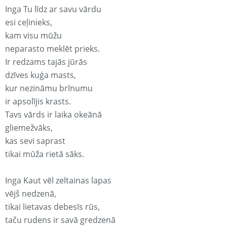
Inga Tu līdz ar savu vārdu
esi ceļinieks,
kam visu mūžu
neparasto meklēt prieks.
Ir redzams tajās jūrās
dzīves kuģa masts,
kur nezināmu brīnumu
ir apsolījis krasts.
Tavs vārds ir laika okeānā
gliemežvāks,
kas sevi saprast
tikai mūža rietā sāks.
Inga Kaut vēl zeltainas lapas
vējš nedzenā,
tikai lietavas debesīs rūs,
taču rudens ir savā gredzenā