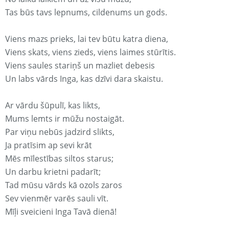
Tas būs tavs lepnums, cildenums un gods.
Viens mazs prieks, lai tev būtu katra diena,
Viens skats, viens zieds, viens laimes stūrītis.
Viens saules stariņš un mazliet debesis
Un labs vārds Inga, kas dzīvi dara skaistu.
Ar vārdu šūpulī, kas likts,
Mums lemts ir mūžu nostaigāt.
Par viņu nebūs jadzird slikts,
Ja pratīsim ap sevi krāt
Mēs mīlestības siltos starus;
Un darbu krietni padarīt;
Tad mūsu vārds kā ozols zaros
Sev vienmēr varēs sauli vīt.
Mīļi sveicieni Inga Tavā dienā!