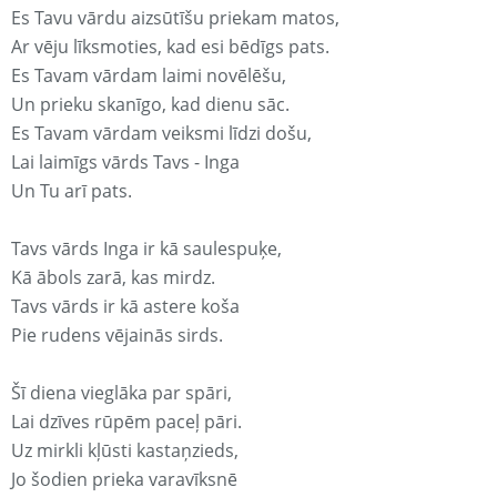
Es Tavu vārdu aizsūtīšu priekam matos,
Ar vēju līksmoties, kad esi bēdīgs pats.
Es Tavam vārdam laimi novēlēšu,
Un prieku skanīgo, kad dienu sāc.
Es Tavam vārdam veiksmi līdzi došu,
Lai laimīgs vārds Tavs - Inga
Un Tu arī pats.
Tavs vārds Inga ir kā saulespuķe,
Kā ābols zarā, kas mirdz.
Tavs vārds ir kā astere koša
Pie rudens vējainās sirds.
Šī diena vieglāka par spāri,
Lai dzīves rūpēm paceļ pāri.
Uz mirkli kļūsti kastaņzieds,
Jo šodien prieka varavīksnē