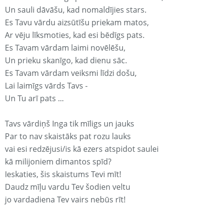
Un sauli dāvāšu, kad nomaldījies stars.
Es Tavu vārdu aizsūtīšu priekam matos,
Ar vēju līksmoties, kad esi bēdīgs pats.
Es Tavam vārdam laimi novēlēšu,
Un prieku skanīgo, kad dienu sāc.
Es Tavam vārdam veiksmi līdzi došu,
Lai laimīgs vārds Tavs -
Un Tu arī pats ...
Tavs vārdiņš Inga tik mīligs un jauks
Par to nav skaistāks pat rozu lauks
vai esi redzējusi/is kā ezers atspidot saulei
kā milijoniem dimantos spīd?
Ieskaties, šis skaistums Tevi mīt!
Daudz mīļu vardu Tev šodien veltu
jo vardadiena Tev vairs nebūs rīt!