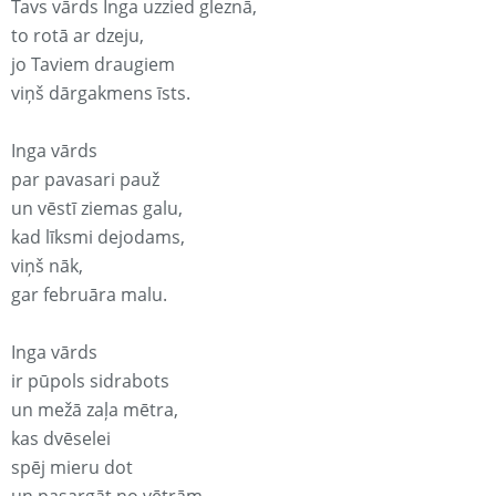
Tavs vārds Inga uzzied gleznā,
to rotā ar dzeju,
jo Taviem draugiem
viņš dārgakmens īsts.
Inga vārds
par pavasari pauž
un vēstī ziemas galu,
kad līksmi dejodams,
viņš nāk,
gar februāra malu.
Inga vārds
ir pūpols sidrabots
un mežā zaļa mētra,
kas dvēselei
spēj mieru dot