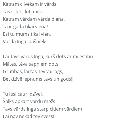
Katram cilvēkam ir vārds,
Tas ir ļoti, ļoti mīļš.
Katram vārdam vārda diena,
Tā ir gadā tikai viena!
Esi tu mums tikai vien,
Vārda Inga īpašnieks
Lai Tavs vārds Inga, kurš dots ar mīlestību ...
Mātes, tēva sapņiem dots,
Grūtībās, lai tas Tev vairogs,
Bet dzīvē lepnums tavs un gods!!!
Tu iesi cauri dzīvei,
Šalks apkārt vārdu mežs.
Tavs vārds Inga starp citiem vārdiem
Lai nav nekad tev svešs!