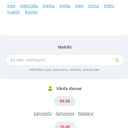
Inge
Ingerūda
Ingeta
Ingita
Ingo
Irvins
Irvīns
Irvalds
Irvings
Meklēt
Meklēšana pēc datumiem, vārdiem, brīvdienām
Vārda dienas
09.08
Genovefa
Genoveva
Madara
10.08