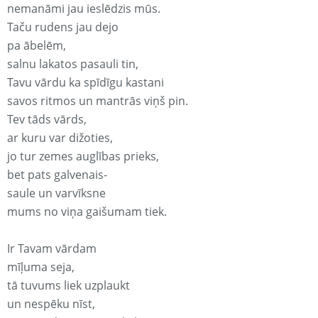
nemanāmi jau ieslēdzis mūs.
Taču rudens jau dejo
pa ābelēm,
salnu lakatos pasauli tin,
Tavu vārdu ka spīdīgu kastani
savos ritmos un mantrās viņš pin.
Tev tāds vārds,
ar kuru var dižoties,
jo tur zemes auglības prieks,
bet pats galvenais-
saule un varvīksne
mums no viņa gaišumam tiek.
Ir Tavam vārdam
mīļuma seja,
tā tuvums liek uzplaukt
un nespēku nīst,