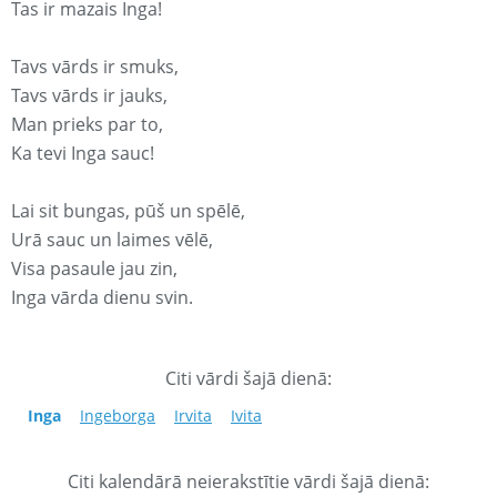
Tas ir mazais Inga!
Tavs vārds ir smuks,
Tavs vārds ir jauks,
Man prieks par to,
Ka tevi Inga sauc!
Lai sit bungas, pūš un spēlē,
Urā sauc un laimes vēlē,
Visa pasaule jau zin,
Inga vārda dienu svin.
Citi vārdi šajā dienā:
Inga
Ingeborga
Irvita
Ivita
Citi kalendārā neierakstītie vārdi šajā dienā: