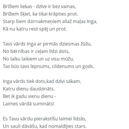
Brīžiem liekas - dzīve ir bez vainas,
Brīžiem šķiet, ka tikai krāpties prot.
Starp šiem dzirnakmeņiem allaž maļas Inga,
Kā nu katru reizi spēj un prot.
Tavs vārds Inga ar pirmās dziesmas žūžu,
No bērnības ir ceļam līdzi dots,
No laiku laikiem un uz visu mūžu,
Tas būs tavs lepnums, cildenums un gods.
Inga vārds tiek dots,kad dzīvi sākam,
Katru dienu daudzināts.
Bet ik gadu vienu dienu -
Laimes vārdā sumināts!
Es Tavu vārdu pierakstīšu laimei līdzās,
Un sauli dāvāšu, kad nomaldījies stars.