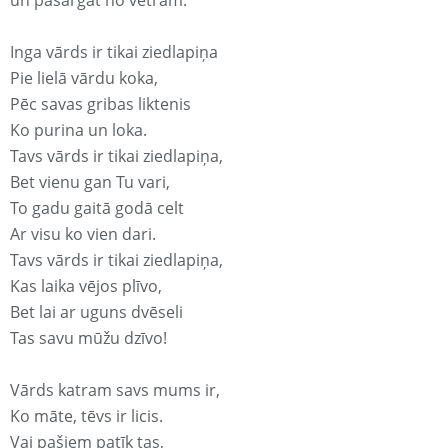
un pasargāt no vētrām.
Inga vārds ir tikai ziedlapiņa
Pie lielā vārdu koka,
Pēc savas gribas liktenis
Ko purina un loka.
Tavs vārds ir tikai ziedlapiņa,
Bet vienu gan Tu vari,
To gadu gaitā godā celt
Ar visu ko vien dari.
Tavs vārds ir tikai ziedlapiņa,
Kas laika vējos plīvo,
Bet lai ar uguns dvēseli
Tas savu mūžu dzīvo!
Vārds katram savs mums ir,
Ko māte, tēvs ir licis.
Vai pašiem patīk tas,