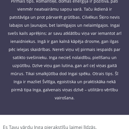
Pirmais tips. Romantiķe, domas enerģija ir pozitīva, pati
vienmēr neatvairāmu sapņu varā. Taču ikdienā ir
patstāvīga un prot pārvarēt grūtības. Cilvēkus Šķiro nevis
labajos un ļaunajos, bet laimīgajos un nelaimīgajos. Ingai
svešs kails aprēķins; ar savu atklātību viņa var iemantot arī
ienaidniekus. Ingā ir gan kalnā kāpēja drosme, gan ilgas
pēc ielejas skaidrības. Nereti viņu viļ pirmais iespaids par
satikto svešinieku. Inga necieš nolaidību, pielīšanu un
uzpūtību. Dzīve viņu gan lutina, gan arī ceļ viņas gaitā
mūrus. Tikai smalkjūtība dod Ingai spēku. Otrais tips. Šī
Inga ir mazliet Švītīga, egoistiska un praktiskāka nekā
pirmā tipa Inga, galvenais viņas dzīvē – utilitāro vērtību
vairošana.
Es Tavu vārdu Inga pierakstīšu laimei līdzās,