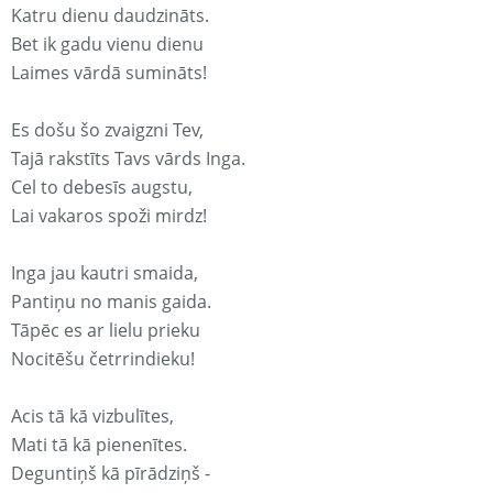
Katru dienu daudzināts.
Bet ik gadu vienu dienu
Laimes vārdā sumināts!
Es došu šo zvaigzni Tev,
Tajā rakstīts Tavs vārds Inga.
Cel to debesīs augstu,
Lai vakaros spoži mirdz!
Inga jau kautri smaida,
Pantiņu no manis gaida.
Tāpēc es ar lielu prieku
Nocitēšu četrrindieku!
Acis tā kā vizbulītes,
Mati tā kā pienenītes.
Deguntiņš kā pīrādziņš -