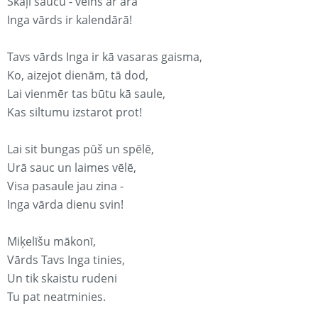
Skaļi saucu - velns ar ārā
Inga vārds ir kalendārā!
Tavs vārds Inga ir kā vasaras gaisma,
Ko, aizejot dienām, tā dod,
Lai vienmēr tas būtu kā saule,
Kas siltumu izstarot prot!
Lai sit bungas pūš un spēlē,
Urā sauc un laimes vēlē,
Visa pasaule jau zina -
Inga vārda dienu svin!
Miķelīšu mākonī,
Vārds Tavs Inga tinies,
Un tik skaistu rudeni
Tu pat neatminies.