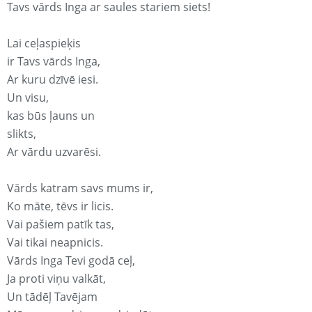
Tavs vārds Inga ar saules stariem siets!
Lai ceļaspieķis
ir Tavs vārds Inga,
Ar kuru dzīvē iesi.
Un visu,
kas būs ļauns un
slikts,
Ar vārdu uzvarēsi.
Vārds katram savs mums ir,
Ko māte, tēvs ir licis.
Vai pašiem patīk tas,
Vai tikai neapnicis.
Vārds Inga Tevi godā ceļ,
Ja proti viņu valkāt,
Un tādēļ Tavējam