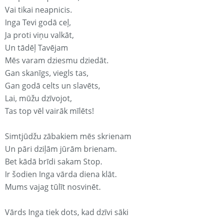
Vai tikai neapnicis.
Inga Tevi godā ceļ,
Ja proti viņu valkāt,
Un tādēļ Tavējam
Mēs varam dziesmu dziedāt.
Gan skanīgs, viegls tas,
Gan godā celts un slavēts,
Lai, mūžu dzīvojot,
Tas top vēl vairāk mīlēts!
Simtjūdžu zābakiem mēs skrienam
Un pāri dziļām jūrām brienam.
Bet kādā brīdi sakam Stop.
Ir šodien Inga vārda diena klāt.
Mums vajag tūlīt nosvinēt.
Vārds Inga tiek dots, kad dzīvi sāki