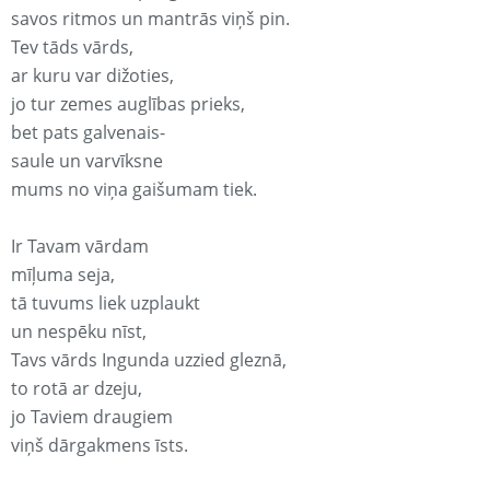
savos ritmos un mantrās viņš pin.
Tev tāds vārds,
ar kuru var dižoties,
jo tur zemes auglības prieks,
bet pats galvenais-
saule un varvīksne
mums no viņa gaišumam tiek.
Ir Tavam vārdam
mīļuma seja,
tā tuvums liek uzplaukt
un nespēku nīst,
Tavs vārds Ingunda uzzied gleznā,
to rotā ar dzeju,
jo Taviem draugiem
viņš dārgakmens īsts.