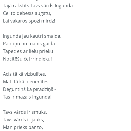
Tajā rakstīts Tavs vārds Ingunda.
Cel to debesīs augstu,
Lai vakaros spoži mirdz!
Ingunda jau kautri smaida,
Pantiņu no manis gaida.
Tāpēc es ar lielu prieku
Nocitēšu četrrindieku!
Acis tā kā vizbulītes,
Mati tā kā pienenītes.
Deguntiņš kā pīrādziņš -
Tas ir mazais Ingunda!
Tavs vārds ir smuks,
Tavs vārds ir jauks,
Man prieks par to,