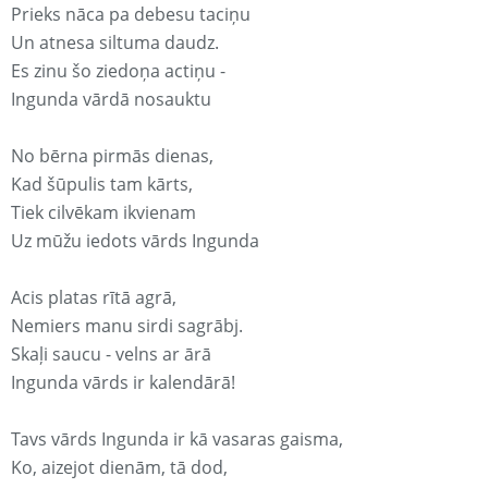
Prieks nāca pa debesu taciņu
Un atnesa siltuma daudz.
Es zinu šo ziedoņa actiņu -
Ingunda vārdā nosauktu
No bērna pirmās dienas,
Kad šūpulis tam kārts,
Tiek cilvēkam ikvienam
Uz mūžu iedots vārds Ingunda
Acis platas rītā agrā,
Nemiers manu sirdi sagrābj.
Skaļi saucu - velns ar ārā
Ingunda vārds ir kalendārā!
Tavs vārds Ingunda ir kā vasaras gaisma,
Ko, aizejot dienām, tā dod,