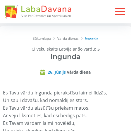
Ingunda
Sākumlapa
Varda dienas
Cilvēku skaits Latvijā ar šo vārdu:
5
Ingunda
26. Jūnijs
vārda diena
Es Tavu vārdu Ingunda pierakstīšu laimei līdzās,
Un sauli dāvāšu, kad nomaldījies stars.
Es Tavu vārdu aizsūtīšu priekam matos,
Ar vēju līksmoties, kad esi bēdīgs pats.
Es Tavam vārdam laimi novēlēšu,
Un prieku skanīgo, kad dienu sāc.