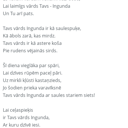
Lai laimīgs vārds Tavs - Ingunda
Un Tu arī pats.
Tavs vārds Ingunda ir kā saulespuķe,
Kā ābols zarā, kas mirdz.
Tavs vārds ir kā astere koša
Pie rudens vējainās sirds.
Šī diena vieglāka par spāri,
Lai dzīves rūpēm paceļ pāri.
Uz mirkli kļūsti kastaņzieds,
Jo šodien prieka varavīksnē
Tavs vārds Ingunda ar saules stariem siets!
Lai ceļaspieķis
ir Tavs vārds Ingunda,
Ar kuru dzīvē iesi.