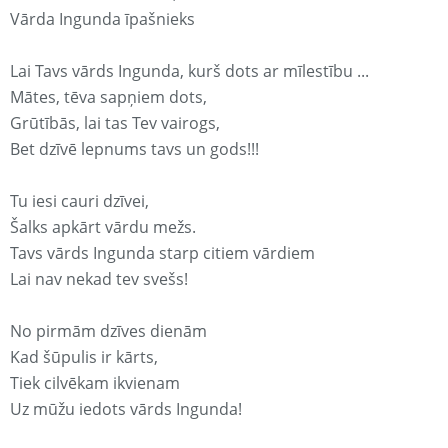
Vārda Ingunda īpašnieks
Lai Tavs vārds Ingunda, kurš dots ar mīlestību ...
Mātes, tēva sapņiem dots,
Grūtībās, lai tas Tev vairogs,
Bet dzīvē lepnums tavs un gods!!!
Tu iesi cauri dzīvei,
Šalks apkārt vārdu mežs.
Tavs vārds Ingunda starp citiem vārdiem
Lai nav nekad tev svešs!
No pirmām dzīves dienām
Kad šūpulis ir kārts,
Tiek cilvēkam ikvienam
Uz mūžu iedots vārds Ingunda!