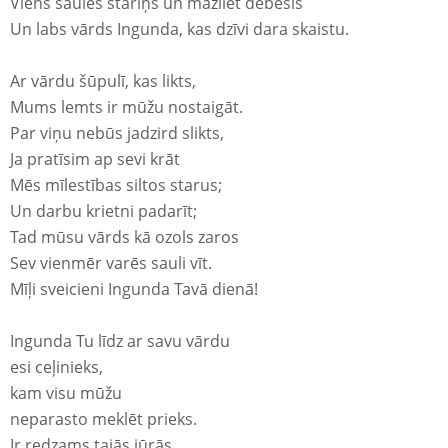
Viens saules stariņš un mazliet debesis
Un labs vārds Ingunda, kas dzīvi dara skaistu.
Ar vārdu šūpulī, kas likts,
Mums lemts ir mūžu nostaigāt.
Par viņu nebūs jadzird slikts,
Ja pratīsim ap sevi krāt
Mēs mīlestības siltos starus;
Un darbu krietni padarīt;
Tad mūsu vārds kā ozols zaros
Sev vienmēr varēs sauli vīt.
Mīļi sveicieni Ingunda Tavā dienā!
Ingunda Tu līdz ar savu vārdu
esi ceļinieks,
kam visu mūžu
neparasto meklēt prieks.
Ir redzams tajās jūrās