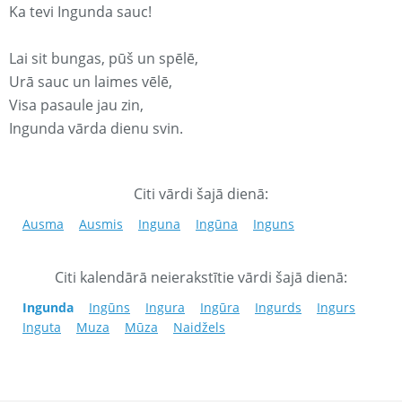
Ka tevi Ingunda sauc!
Lai sit bungas, pūš un spēlē,
Urā sauc un laimes vēlē,
Visa pasaule jau zin,
Ingunda vārda dienu svin.
Citi vārdi šajā dienā:
Ausma
Ausmis
Inguna
Ingūna
Inguns
Citi kalendārā neierakstītie vārdi šajā dienā:
Ingunda
Ingūns
Ingura
Ingūra
Ingurds
Ingurs
Inguta
Muza
Mūza
Naidžels