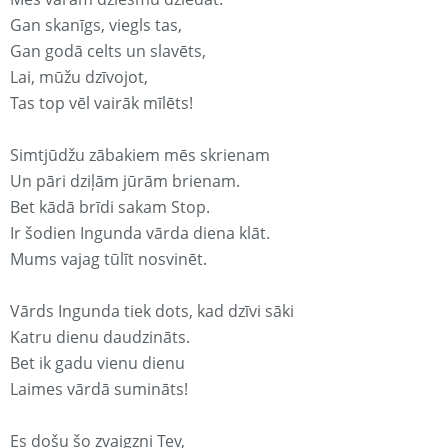
Gan skanīgs, viegls tas,
Gan godā celts un slavēts,
Lai, mūžu dzīvojot,
Tas top vēl vairāk mīlēts!
Simtjūdžu zābakiem mēs skrienam
Un pāri dziļām jūrām brienam.
Bet kādā brīdi sakam Stop.
Ir šodien Ingunda vārda diena klāt.
Mums vajag tūlīt nosvinēt.
Vārds Ingunda tiek dots, kad dzīvi sāki
Katru dienu daudzināts.
Bet ik gadu vienu dienu
Laimes vārdā sumināts!
Es došu šo zvaigzni Tev,