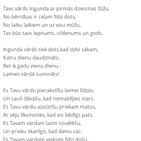
Tavs vārds Ingunda ar pirmās dziesmas žūžu,
No bērnības ir ceļam līdzi dots,
No laiku laikiem un uz visu mūžu,
Tas būs tavs lepnums, cildenums un gods.
Ingunda vārds tiek dots,kad dzīvi sākam,
Katru dienu daudzināts.
Bet ik gadu vienu dienu -
Laimes vārdā sumināts!
Es Tavu vārdu pierakstīšu laimei līdzās,
Un sauli dāvāšu, kad nomaldījies stars.
Es Tavu vārdu aizsūtīšu priekam matos,
Ar vēju līksmoties, kad esi bēdīgs pats.
Es Tavam vārdam laimi novēlēšu,
Un prieku skanīgo, kad dienu sāc.
Es Tavam vārdam veiksmi līdzi došu,