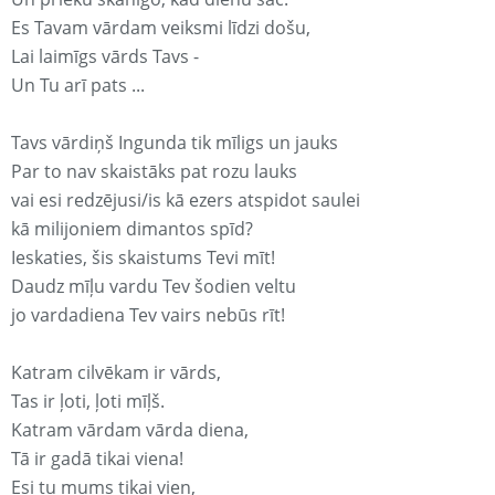
Es Tavam vārdam veiksmi līdzi došu,
Lai laimīgs vārds Tavs -
Un Tu arī pats ...
Tavs vārdiņš Ingunda tik mīligs un jauks
Par to nav skaistāks pat rozu lauks
vai esi redzējusi/is kā ezers atspidot saulei
kā milijoniem dimantos spīd?
Ieskaties, šis skaistums Tevi mīt!
Daudz mīļu vardu Tev šodien veltu
jo vardadiena Tev vairs nebūs rīt!
Katram cilvēkam ir vārds,
Tas ir ļoti, ļoti mīļš.
Katram vārdam vārda diena,
Tā ir gadā tikai viena!
Esi tu mums tikai vien,