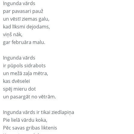
Ingunda vārds
par pavasari pauž
un vēstī ziemas galu,
kad līksmi dejodams,
viņš nāk,
gar februāra malu.
Ingunda vārds
ir pūpols sidrabots
un mežā zaļa mētra,
kas dvēselei
spēj mieru dot
un pasargāt no vētrām.
Ingunda vārds ir tikai ziedlapiņa
Pie lielā vārdu koka,
Pēc savas gribas liktenis