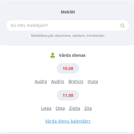
Meklēt
Meklēšana pēc datumiem, vārdiem, brīvdienām
Vārda dienas
10.08
Audra
Audris
Brencis
Inuta
11.08
Liega
Olga
Zigita
Zita
Vārda dienu kalendārs