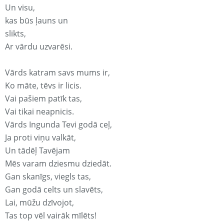
Un visu,
kas būs ļauns un
slikts,
Ar vārdu uzvarēsi.
Vārds katram savs mums ir,
Ko māte, tēvs ir licis.
Vai pašiem patīk tas,
Vai tikai neapnicis.
Vārds Ingunda Tevi godā ceļ,
Ja proti viņu valkāt,
Un tādēļ Tavējam
Mēs varam dziesmu dziedāt.
Gan skanīgs, viegls tas,
Gan godā celts un slavēts,
Lai, mūžu dzīvojot,
Tas top vēl vairāk mīlēts!