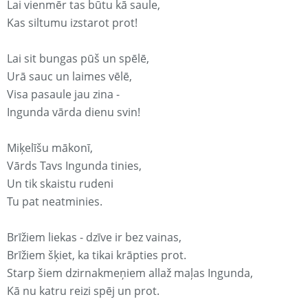
Lai vienmēr tas būtu kā saule,
Kas siltumu izstarot prot!
Lai sit bungas pūš un spēlē,
Urā sauc un laimes vēlē,
Visa pasaule jau zina -
Ingunda vārda dienu svin!
Miķelīšu mākonī,
Vārds Tavs Ingunda tinies,
Un tik skaistu rudeni
Tu pat neatminies.
Brīžiem liekas - dzīve ir bez vainas,
Brīžiem šķiet, ka tikai krāpties prot.
Starp šiem dzirnakmeņiem allaž maļas Ingunda,
Kā nu katru reizi spēj un prot.