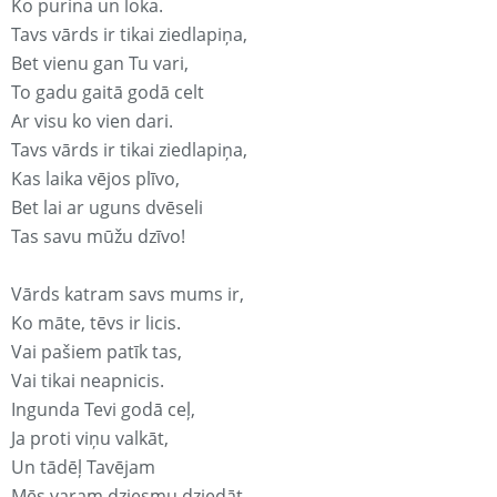
Ko purina un loka.
Tavs vārds ir tikai ziedlapiņa,
Bet vienu gan Tu vari,
To gadu gaitā godā celt
Ar visu ko vien dari.
Tavs vārds ir tikai ziedlapiņa,
Kas laika vējos plīvo,
Bet lai ar uguns dvēseli
Tas savu mūžu dzīvo!
Vārds katram savs mums ir,
Ko māte, tēvs ir licis.
Vai pašiem patīk tas,
Vai tikai neapnicis.
Ingunda Tevi godā ceļ,
Ja proti viņu valkāt,
Un tādēļ Tavējam
Mēs varam dziesmu dziedāt.