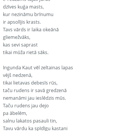
dzīves kuģa masts,
kur nezināmu brīnumu
ir apsolījis krasts.
Tavs vārds ir laika okeānā
gliemežvāks,
kas sevi saprast
tikai mūža rietā sāks.
Ingunda Kaut vēl zeltainas lapas
vējš nedzenā,
tikai lietavas debesīs rūs,
taču rudens ir savā gredzenā
nemanāmi jau ieslēdzis mūs.
Taču rudens jau dejo
pa ābelēm,
salnu lakatos pasauli tin,
Tavu vārdu ka spīdīgu kastani