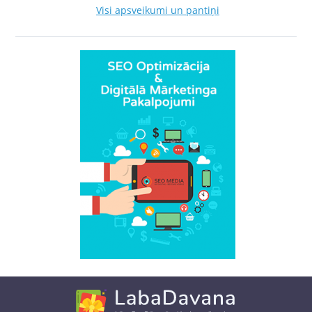
Visi apsveikumi un pantiņi