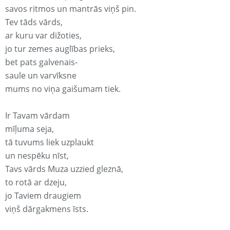
savos ritmos un mantrās viņš pin.
Tev tāds vārds,
ar kuru var dižoties,
jo tur zemes auglības prieks,
bet pats galvenais-
saule un varvīksne
mums no viņa gaišumam tiek.
Ir Tavam vārdam
mīļuma seja,
tā tuvums liek uzplaukt
un nespēku nīst,
Tavs vārds Muza uzzied gleznā,
to rotā ar dzeju,
jo Taviem draugiem
viņš dārgakmens īsts.