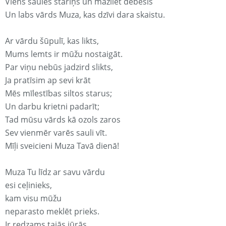
Viens saules stariņš un mazliet debesis
Un labs vārds Muza, kas dzīvi dara skaistu.
Ar vārdu šūpulī, kas likts,
Mums lemts ir mūžu nostaigāt.
Par viņu nebūs jadzird slikts,
Ja pratīsim ap sevi krāt
Mēs mīlestības siltos starus;
Un darbu krietni padarīt;
Tad mūsu vārds kā ozols zaros
Sev vienmēr varēs sauli vīt.
Mīļi sveicieni Muza Tavā dienā!
Muza Tu līdz ar savu vārdu
esi ceļinieks,
kam visu mūžu
neparasto meklēt prieks.
Ir redzams tajās jūrās