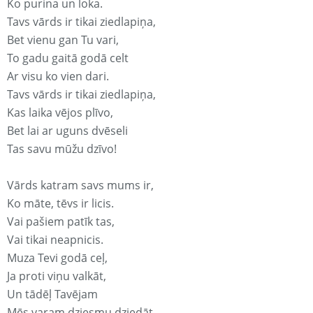
Ko purina un loka.
Tavs vārds ir tikai ziedlapiņa,
Bet vienu gan Tu vari,
To gadu gaitā godā celt
Ar visu ko vien dari.
Tavs vārds ir tikai ziedlapiņa,
Kas laika vējos plīvo,
Bet lai ar uguns dvēseli
Tas savu mūžu dzīvo!
Vārds katram savs mums ir,
Ko māte, tēvs ir licis.
Vai pašiem patīk tas,
Vai tikai neapnicis.
Muza Tevi godā ceļ,
Ja proti viņu valkāt,
Un tādēļ Tavējam
Mēs varam dziesmu dziedāt.