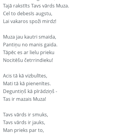
Tajā rakstīts Tavs vārds Muza.
Cel to debesīs augstu,
Lai vakaros spoži mirdz!
Muza jau kautri smaida,
Pantiņu no manis gaida.
Tāpēc es ar lielu prieku
Nocitēšu četrrindieku!
Acis tā kā vizbulītes,
Mati tā kā pienenītes.
Deguntiņš kā pīrādziņš -
Tas ir mazais Muza!
Tavs vārds ir smuks,
Tavs vārds ir jauks,
Man prieks par to,