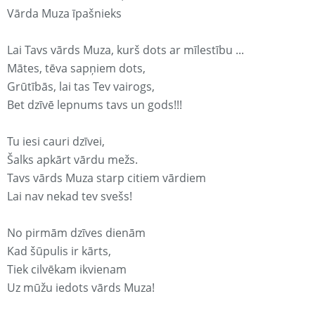
Vārda Muza īpašnieks
Lai Tavs vārds Muza, kurš dots ar mīlestību ...
Mātes, tēva sapņiem dots,
Grūtībās, lai tas Tev vairogs,
Bet dzīvē lepnums tavs un gods!!!
Tu iesi cauri dzīvei,
Šalks apkārt vārdu mežs.
Tavs vārds Muza starp citiem vārdiem
Lai nav nekad tev svešs!
No pirmām dzīves dienām
Kad šūpulis ir kārts,
Tiek cilvēkam ikvienam
Uz mūžu iedots vārds Muza!