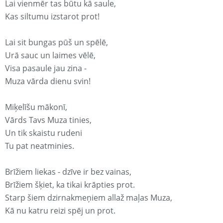
Lai vienmēr tas būtu kā saule,
Kas siltumu izstarot prot!
Lai sit bungas pūš un spēlē,
Urā sauc un laimes vēlē,
Visa pasaule jau zina -
Muza vārda dienu svin!
Miķelīšu mākonī,
Vārds Tavs Muza tinies,
Un tik skaistu rudeni
Tu pat neatminies.
Brīžiem liekas - dzīve ir bez vainas,
Brīžiem šķiet, ka tikai krāpties prot.
Starp šiem dzirnakmeņiem allaž maļas Muza,
Kā nu katru reizi spēj un prot.