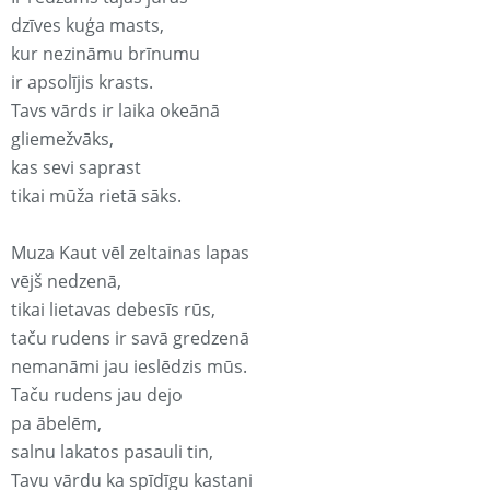
dzīves kuģa masts,
kur nezināmu brīnumu
ir apsolījis krasts.
Tavs vārds ir laika okeānā
gliemežvāks,
kas sevi saprast
tikai mūža rietā sāks.
Muza Kaut vēl zeltainas lapas
vējš nedzenā,
tikai lietavas debesīs rūs,
taču rudens ir savā gredzenā
nemanāmi jau ieslēdzis mūs.
Taču rudens jau dejo
pa ābelēm,
salnu lakatos pasauli tin,
Tavu vārdu ka spīdīgu kastani