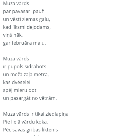
Muza vārds
par pavasari pauž
un vēstī ziemas galu,
kad līksmi dejodams,
viņš nāk,
gar februāra malu.
Muza vārds
ir pūpols sidrabots
un mežā zaļa mētra,
kas dvēselei
spēj mieru dot
un pasargāt no vētrām.
Muza vārds ir tikai ziedlapiņa
Pie lielā vārdu koka,
Pēc savas gribas liktenis