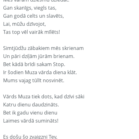
Gan skanīgs, viegls tas,
Gan godā celts un slavēts,
Lai, mūžu dzīvojot,
Tas top vēl vairāk mīlēts!
Simtjūdžu zābakiem mēs skrienam
Un pāri dziļām jūrām brienam.
Bet kādā brīdi sakam Stop.
Ir šodien Muza vārda diena klāt.
Mums vajag tūlīt nosvinēt.
Vārds Muza tiek dots, kad dzīvi sāki
Katru dienu daudzināts.
Bet ik gadu vienu dienu
Laimes vārdā sumināts!
Es došu šo zvaigzni Tev,