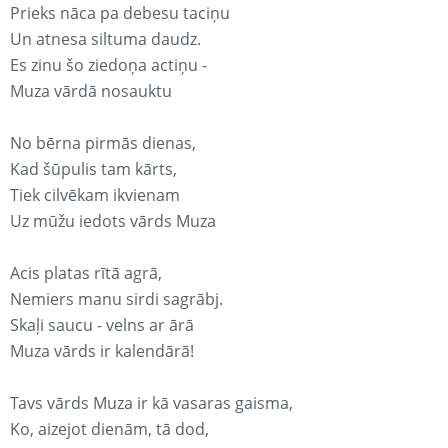
Prieks nāca pa debesu taciņu
Un atnesa siltuma daudz.
Es zinu šo ziedoņa actiņu -
Muza vārdā nosauktu
No bērna pirmās dienas,
Kad šūpulis tam kārts,
Tiek cilvēkam ikvienam
Uz mūžu iedots vārds Muza
Acis platas rītā agrā,
Nemiers manu sirdi sagrābj.
Skaļi saucu - velns ar ārā
Muza vārds ir kalendārā!
Tavs vārds Muza ir kā vasaras gaisma,
Ko, aizejot dienām, tā dod,