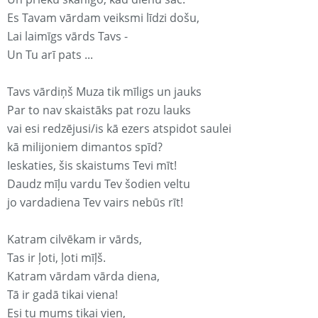
Es Tavam vārdam veiksmi līdzi došu,
Lai laimīgs vārds Tavs -
Un Tu arī pats ...
Tavs vārdiņš Muza tik mīligs un jauks
Par to nav skaistāks pat rozu lauks
vai esi redzējusi/is kā ezers atspidot saulei
kā milijoniem dimantos spīd?
Ieskaties, šis skaistums Tevi mīt!
Daudz mīļu vardu Tev šodien veltu
jo vardadiena Tev vairs nebūs rīt!
Katram cilvēkam ir vārds,
Tas ir ļoti, ļoti mīļš.
Katram vārdam vārda diena,
Tā ir gadā tikai viena!
Esi tu mums tikai vien,