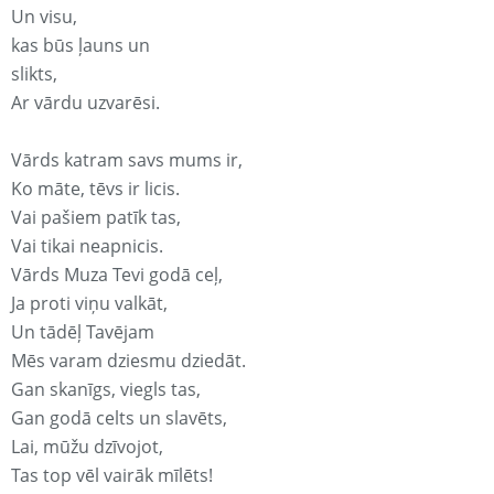
Un visu,
kas būs ļauns un
slikts,
Ar vārdu uzvarēsi.
Vārds katram savs mums ir,
Ko māte, tēvs ir licis.
Vai pašiem patīk tas,
Vai tikai neapnicis.
Vārds Muza Tevi godā ceļ,
Ja proti viņu valkāt,
Un tādēļ Tavējam
Mēs varam dziesmu dziedāt.
Gan skanīgs, viegls tas,
Gan godā celts un slavēts,
Lai, mūžu dzīvojot,
Tas top vēl vairāk mīlēts!