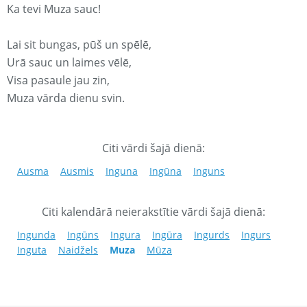
Ka tevi Muza sauc!
Lai sit bungas, pūš un spēlē,
Urā sauc un laimes vēlē,
Visa pasaule jau zin,
Muza vārda dienu svin.
Citi vārdi šajā dienā:
Ausma
Ausmis
Inguna
Ingūna
Inguns
Citi kalendārā neierakstītie vārdi šajā dienā:
Ingunda
Ingūns
Ingura
Ingūra
Ingurds
Ingurs
Inguta
Naidžels
Muza
Mūza