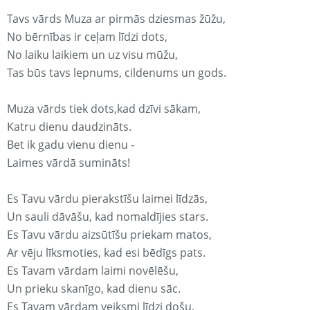
Tavs vārds Muza ar pirmās dziesmas žūžu,
No bērnības ir ceļam līdzi dots,
No laiku laikiem un uz visu mūžu,
Tas būs tavs lepnums, cildenums un gods.
Muza vārds tiek dots,kad dzīvi sākam,
Katru dienu daudzināts.
Bet ik gadu vienu dienu -
Laimes vārdā sumināts!
Es Tavu vārdu pierakstīšu laimei līdzās,
Un sauli dāvāšu, kad nomaldījies stars.
Es Tavu vārdu aizsūtīšu priekam matos,
Ar vēju līksmoties, kad esi bēdīgs pats.
Es Tavam vārdam laimi novēlēšu,
Un prieku skanīgo, kad dienu sāc.
Es Tavam vārdam veiksmi līdzi došu,