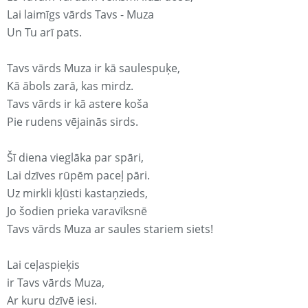
Lai laimīgs vārds Tavs - Muza
Un Tu arī pats.
Tavs vārds Muza ir kā saulespuķe,
Kā ābols zarā, kas mirdz.
Tavs vārds ir kā astere koša
Pie rudens vējainās sirds.
Šī diena vieglāka par spāri,
Lai dzīves rūpēm paceļ pāri.
Uz mirkli kļūsti kastaņzieds,
Jo šodien prieka varavīksnē
Tavs vārds Muza ar saules stariem siets!
Lai ceļaspieķis
ir Tavs vārds Muza,
Ar kuru dzīvē iesi.