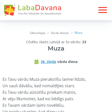
Muza
Sākumlapa
Varda dienas
Cilvēku skaits Latvijā ar šo vārdu:
23
Muza
26. Jūnijs
vārda diena
Es Tavu vārdu Muza pierakstīšu laimei līdzās,
Un sauli dāvāšu, kad nomaldījies stars.
Es Tavu vārdu aizsūtīšu priekam matos,
Ar vēju līksmoties, kad esi bēdīgs pats.
Es Tavam vārdam laimi novēlēšu,
Un prieku skanīgo, kad dienu sāc.