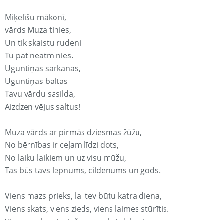
Miķelīšu mākonī,
vārds Muza tinies,
Un tik skaistu rudeni
Tu pat neatminies.
Uguntiņas sarkanas,
Uguntiņas baltas
Tavu vārdu sasilda,
Aizdzen vējus saltus!
Muza vārds ar pirmās dziesmas žūžu,
No bērnības ir ceļam līdzi dots,
No laiku laikiem un uz visu mūžu,
Tas būs tavs lepnums, cildenums un gods.
Viens mazs prieks, lai tev būtu katra diena,
Viens skats, viens zieds, viens laimes stūrītis.