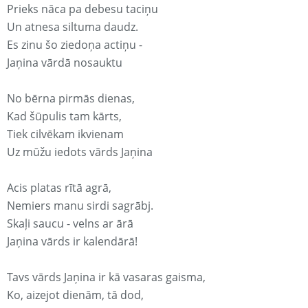
Prieks nāca pa debesu taciņu
Un atnesa siltuma daudz.
Es zinu šo ziedoņa actiņu -
Jaņina vārdā nosauktu
No bērna pirmās dienas,
Kad šūpulis tam kārts,
Tiek cilvēkam ikvienam
Uz mūžu iedots vārds Jaņina
Acis platas rītā agrā,
Nemiers manu sirdi sagrābj.
Skaļi saucu - velns ar ārā
Jaņina vārds ir kalendārā!
Tavs vārds Jaņina ir kā vasaras gaisma,
Ko, aizejot dienām, tā dod,