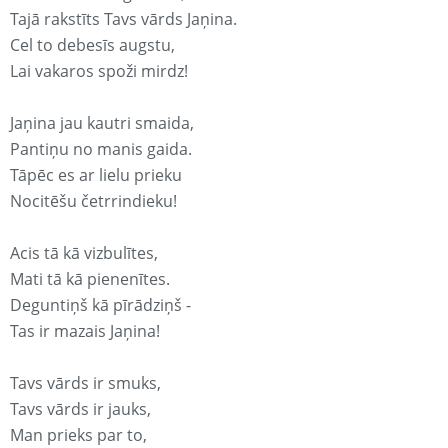
Tajā rakstīts Tavs vārds Jaņina.
Cel to debesīs augstu,
Lai vakaros spoži mirdz!
Jaņina jau kautri smaida,
Pantiņu no manis gaida.
Tāpēc es ar lielu prieku
Nocitēšu četrrindieku!
Acis tā kā vizbulītes,
Mati tā kā pienenītes.
Deguntiņš kā pīrādziņš -
Tas ir mazais Jaņina!
Tavs vārds ir smuks,
Tavs vārds ir jauks,
Man prieks par to,