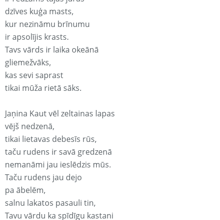
dzīves kuģa masts,
kur nezināmu brīnumu
ir apsolījis krasts.
Tavs vārds ir laika okeānā
gliemežvāks,
kas sevi saprast
tikai mūža rietā sāks.
Jaņina Kaut vēl zeltainas lapas
vējš nedzenā,
tikai lietavas debesīs rūs,
taču rudens ir savā gredzenā
nemanāmi jau ieslēdzis mūs.
Taču rudens jau dejo
pa ābelēm,
salnu lakatos pasauli tin,
Tavu vārdu ka spīdīgu kastani