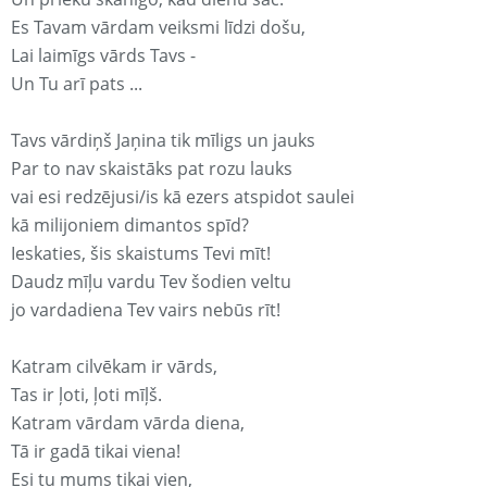
Es Tavam vārdam veiksmi līdzi došu,
Lai laimīgs vārds Tavs -
Un Tu arī pats ...
Tavs vārdiņš Jaņina tik mīligs un jauks
Par to nav skaistāks pat rozu lauks
vai esi redzējusi/is kā ezers atspidot saulei
kā milijoniem dimantos spīd?
Ieskaties, šis skaistums Tevi mīt!
Daudz mīļu vardu Tev šodien veltu
jo vardadiena Tev vairs nebūs rīt!
Katram cilvēkam ir vārds,
Tas ir ļoti, ļoti mīļš.
Katram vārdam vārda diena,
Tā ir gadā tikai viena!
Esi tu mums tikai vien,