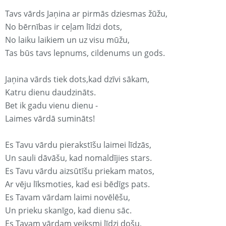
Tavs vārds Jaņina ar pirmās dziesmas žūžu,
No bērnības ir ceļam līdzi dots,
No laiku laikiem un uz visu mūžu,
Tas būs tavs lepnums, cildenums un gods.
Jaņina vārds tiek dots,kad dzīvi sākam,
Katru dienu daudzināts.
Bet ik gadu vienu dienu -
Laimes vārdā sumināts!
Es Tavu vārdu pierakstīšu laimei līdzās,
Un sauli dāvāšu, kad nomaldījies stars.
Es Tavu vārdu aizsūtīšu priekam matos,
Ar vēju līksmoties, kad esi bēdīgs pats.
Es Tavam vārdam laimi novēlēšu,
Un prieku skanīgo, kad dienu sāc.
Es Tavam vārdam veiksmi līdzi došu,