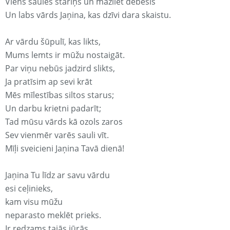
Viens saules stariņš un mazliet debesis
Un labs vārds Jaņina, kas dzīvi dara skaistu.
Ar vārdu šūpulī, kas likts,
Mums lemts ir mūžu nostaigāt.
Par viņu nebūs jadzird slikts,
Ja pratīsim ap sevi krāt
Mēs mīlestības siltos starus;
Un darbu krietni padarīt;
Tad mūsu vārds kā ozols zaros
Sev vienmēr varēs sauli vīt.
Mīļi sveicieni Jaņina Tavā dienā!
Jaņina Tu līdz ar savu vārdu
esi ceļinieks,
kam visu mūžu
neparasto meklēt prieks.
Ir redzams tajās jūrās