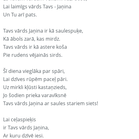
Lai laimīgs vārds Tavs - Jaņina
Un Tu arī pats.
Tavs vārds Jaņina ir kā saulespuķe,
Kā ābols zarā, kas mirdz.
Tavs vārds ir kā astere koša
Pie rudens vējainās sirds.
Šī diena vieglāka par spāri,
Lai dzīves rūpēm paceļ pāri.
Uz mirkli kļūsti kastaņzieds,
Jo šodien prieka varavīksnē
Tavs vārds Jaņina ar saules stariem siets!
Lai ceļaspieķis
ir Tavs vārds Jaņina,
Ar kuru dzīvē iesi.