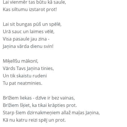
Lai vienmēr tas būtu kā saule,
Kas siltumu izstarot prot!
Lai sit bungas pūš un spēlē,
Urā sauc un laimes vēlē,
Visa pasaule jau zina -
Jaņina vārda dienu svin!
Miķelīšu mākonī,
Vārds Tavs Jaņina tinies,
Un tik skaistu rudeni
Tu pat neatminies.
Brīžiem liekas - dzīve ir bez vainas,
Brīžiem šķiet, ka tikai krāpties prot.
Starp šiem dzirnakmeņiem allaž maļas Jaņina,
Kā nu katru reizi spēj un prot.