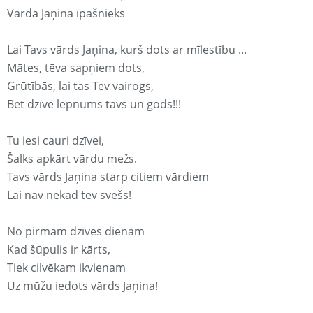
Vārda Jaņina īpašnieks
Lai Tavs vārds Jaņina, kurš dots ar mīlestību ...
Mātes, tēva sapņiem dots,
Grūtībās, lai tas Tev vairogs,
Bet dzīvē lepnums tavs un gods!!!
Tu iesi cauri dzīvei,
Šalks apkārt vārdu mežs.
Tavs vārds Jaņina starp citiem vārdiem
Lai nav nekad tev svešs!
No pirmām dzīves dienām
Kad šūpulis ir kārts,
Tiek cilvēkam ikvienam
Uz mūžu iedots vārds Jaņina!