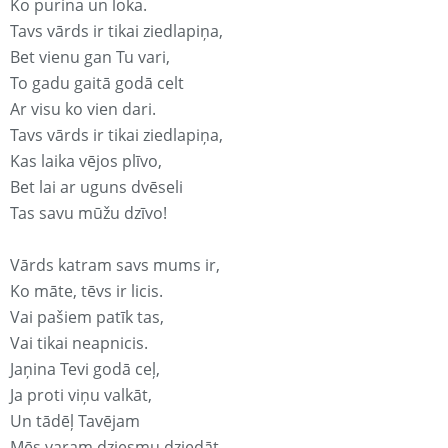
Ko purina un loka.
Tavs vārds ir tikai ziedlapiņa,
Bet vienu gan Tu vari,
To gadu gaitā godā celt
Ar visu ko vien dari.
Tavs vārds ir tikai ziedlapiņa,
Kas laika vējos plīvo,
Bet lai ar uguns dvēseli
Tas savu mūžu dzīvo!
Vārds katram savs mums ir,
Ko māte, tēvs ir licis.
Vai pašiem patīk tas,
Vai tikai neapnicis.
Jaņina Tevi godā ceļ,
Ja proti viņu valkāt,
Un tādēļ Tavējam
Mēs varam dziesmu dziedāt.