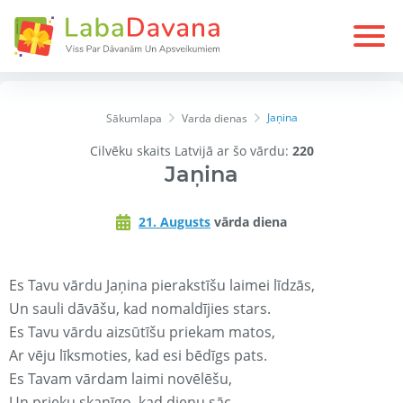
Jaņina
Sākumlapa
Varda dienas
Cilvēku skaits Latvijā ar šo vārdu:
220
Jaņina
21. Augusts
vārda diena
Es Tavu vārdu Jaņina pierakstīšu laimei līdzās,
Un sauli dāvāšu, kad nomaldījies stars.
Es Tavu vārdu aizsūtīšu priekam matos,
Ar vēju līksmoties, kad esi bēdīgs pats.
Es Tavam vārdam laimi novēlēšu,
Un prieku skanīgo, kad dienu sāc.