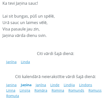
Ka tevi Jaņina sauc!
Lai sit bungas, pūš un spēlē,
Urā sauc un laimes vēlē,
Visa pasaule jau zin,
Jaņina vārda dienu svin.
Citi vārdi šajā dienā:
Janīna
Linda
Citi kalendārā neierakstītie vārdi šajā dienā:
Janina
Jaņina
Jaņīna
Linde
Lindija
Lindons
Linna
Linsija
Romāra
Romina
Romunds
Romuss
Romuta