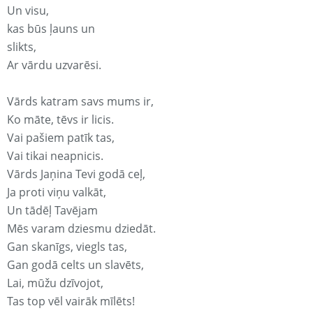
Un visu,
kas būs ļauns un
slikts,
Ar vārdu uzvarēsi.
Vārds katram savs mums ir,
Ko māte, tēvs ir licis.
Vai pašiem patīk tas,
Vai tikai neapnicis.
Vārds Jaņina Tevi godā ceļ,
Ja proti viņu valkāt,
Un tādēļ Tavējam
Mēs varam dziesmu dziedāt.
Gan skanīgs, viegls tas,
Gan godā celts un slavēts,
Lai, mūžu dzīvojot,
Tas top vēl vairāk mīlēts!