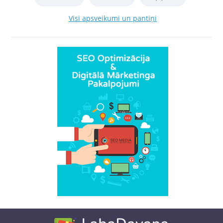
Visi apsveikumi un pantiņi