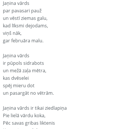
Jaņina vārds
par pavasari pauž
un vēstī ziemas galu,
kad līksmi dejodams,
viņš nāk,
gar februāra malu.
Jaņina vārds
ir pūpols sidrabots
un mežā zaļa mētra,
kas dvēselei
spēj mieru dot
un pasargāt no vētrām.
Jaņina vārds ir tikai ziedlapiņa
Pie lielā vārdu koka,
Pēc savas gribas liktenis