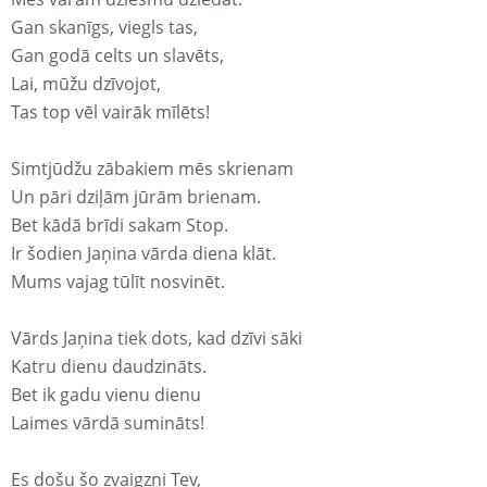
Gan skanīgs, viegls tas,
Gan godā celts un slavēts,
Lai, mūžu dzīvojot,
Tas top vēl vairāk mīlēts!
Simtjūdžu zābakiem mēs skrienam
Un pāri dziļām jūrām brienam.
Bet kādā brīdi sakam Stop.
Ir šodien Jaņina vārda diena klāt.
Mums vajag tūlīt nosvinēt.
Vārds Jaņina tiek dots, kad dzīvi sāki
Katru dienu daudzināts.
Bet ik gadu vienu dienu
Laimes vārdā sumināts!
Es došu šo zvaigzni Tev,