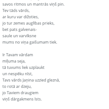
savos ritmos un mantrās viņš pin.
Tev tāds vārds,
ar kuru var dižoties,
jo tur zemes auglības prieks,
bet pats galvenais-
saule un varvīksne
mums no viņa gaišumam tiek.
Ir Tavam vārdam
mīļuma seja,
tā tuvums liek uzplaukt
un nespēku nīst,
Tavs vārds Jaņina uzzied gleznā,
to rotā ar dzeju,
jo Taviem draugiem
viņš dārgakmens īsts.