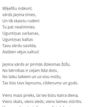
Miķelīšu mākonī,
vārds Jaņina tinies,
Un tik skaistu rudeni
Tu pat neatminies.
Uguntiņas sarkanas,
Uguntiņas baltas
Tavu vārdu sasilda,
Aizdzen vējus saltus!
Jaņina vārds ar pirmās dziesmas žūžu,
No bērnības ir ceļam līdzi dots,
No laiku laikiem un uz visu mūžu,
Tas būs tavs lepnums, cildenums un gods.
Viens mazs prieks, lai tev būtu katra diena,
Viens skats, viens zieds, viens laimes stūrītis.