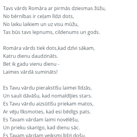
Tavs vārds Romāra ar pirmās dziesmas žūžu,
No bērnības ir ceļam līdzi dots,
No laiku laikiem un uz visu mūžu,
Tas būs tavs lepnums, cildenums un gods.
Romāra vārds tiek dots,kad dzīvi sākam,
Katru dienu daudzināts.
Bet ik gadu vienu dienu -
Laimes vārdā sumināts!
Es Tavu vārdu pierakstīšu laimei līdzās,
Un sauli dāvāšu, kad nomaldījies stars.
Es Tavu vārdu aizsūtīšu priekam matos,
Ar vēju līksmoties, kad esi bēdīgs pats.
Es Tavam vārdam laimi novēlēšu,
Un prieku skanīgo, kad dienu sāc.
Es Tavam vārdam veiksmi līdzi došu,