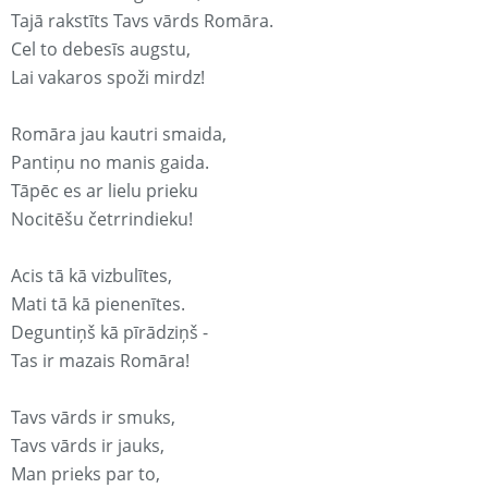
Tajā rakstīts Tavs vārds Romāra.
Cel to debesīs augstu,
Lai vakaros spoži mirdz!
Romāra jau kautri smaida,
Pantiņu no manis gaida.
Tāpēc es ar lielu prieku
Nocitēšu četrrindieku!
Acis tā kā vizbulītes,
Mati tā kā pienenītes.
Deguntiņš kā pīrādziņš -
Tas ir mazais Romāra!
Tavs vārds ir smuks,
Tavs vārds ir jauks,
Man prieks par to,