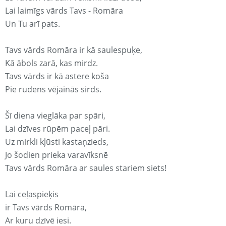
Lai laimīgs vārds Tavs - Romāra
Un Tu arī pats.
Tavs vārds Romāra ir kā saulespuķe,
Kā ābols zarā, kas mirdz.
Tavs vārds ir kā astere koša
Pie rudens vējainās sirds.
Šī diena vieglāka par spāri,
Lai dzīves rūpēm paceļ pāri.
Uz mirkli kļūsti kastaņzieds,
Jo šodien prieka varavīksnē
Tavs vārds Romāra ar saules stariem siets!
Lai ceļaspieķis
ir Tavs vārds Romāra,
Ar kuru dzīvē iesi.