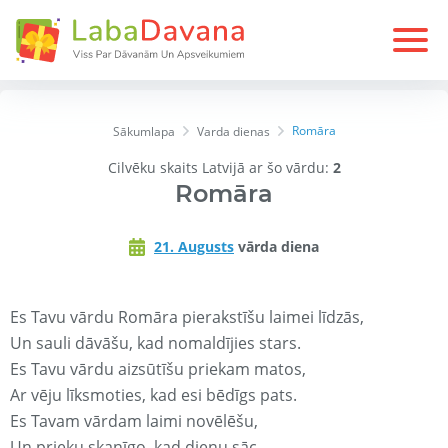
Romāra
Sākumlapa
Varda dienas
Cilvēku skaits Latvijā ar šo vārdu:
2
Romāra
21. Augusts
vārda diena
Es Tavu vārdu Romāra pierakstīšu laimei līdzās,
Un sauli dāvāšu, kad nomaldījies stars.
Es Tavu vārdu aizsūtīšu priekam matos,
Ar vēju līksmoties, kad esi bēdīgs pats.
Es Tavam vārdam laimi novēlēšu,
Un prieku skanīgo, kad dienu sāc.