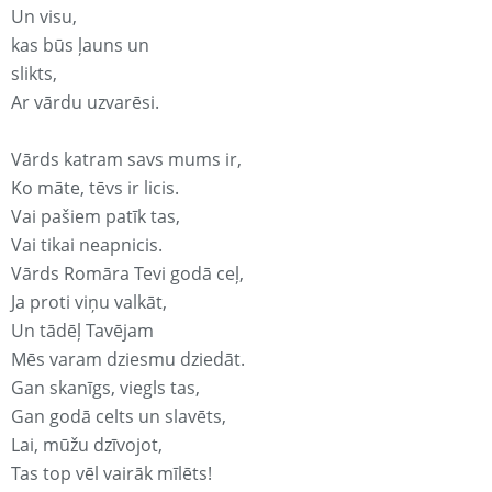
Un visu,
kas būs ļauns un
slikts,
Ar vārdu uzvarēsi.
Vārds katram savs mums ir,
Ko māte, tēvs ir licis.
Vai pašiem patīk tas,
Vai tikai neapnicis.
Vārds Romāra Tevi godā ceļ,
Ja proti viņu valkāt,
Un tādēļ Tavējam
Mēs varam dziesmu dziedāt.
Gan skanīgs, viegls tas,
Gan godā celts un slavēts,
Lai, mūžu dzīvojot,
Tas top vēl vairāk mīlēts!