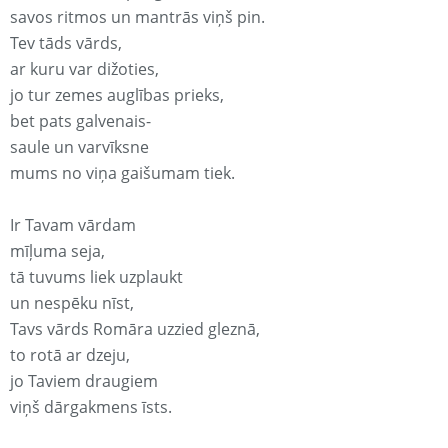
savos ritmos un mantrās viņš pin.
Tev tāds vārds,
ar kuru var dižoties,
jo tur zemes auglības prieks,
bet pats galvenais-
saule un varvīksne
mums no viņa gaišumam tiek.
Ir Tavam vārdam
mīļuma seja,
tā tuvums liek uzplaukt
un nespēku nīst,
Tavs vārds Romāra uzzied gleznā,
to rotā ar dzeju,
jo Taviem draugiem
viņš dārgakmens īsts.