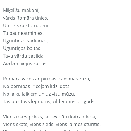
Miķelīšu mākonī,
vārds Romāra tinies,
Un tik skaistu rudeni
Tu pat neatminies.
Uguntiņas sarkanas,
Uguntiņas baltas
Tavu vārdu sasilda,
Aizdzen vējus saltus!
Romāra vārds ar pirmās dziesmas žūžu,
No bērnības ir ceļam līdzi dots,
No laiku laikiem un uz visu mūžu,
Tas būs tavs lepnums, cildenums un gods.
Viens mazs prieks, lai tev būtu katra diena,
Viens skats, viens zieds, viens laimes stūrītis.