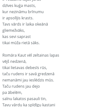
dzīves kuģa masts,
kur nezināmu brīnumu
ir apsolījis krasts.
Tavs vārds ir laika okeānā
gliemežvāks,
kas sevi saprast
tikai mūža rietā sāks.
Romāra Kaut vēl zeltainas lapas
vējš nedzenā,
tikai lietavas debesīs rūs,
taču rudens ir savā gredzenā
nemanāmi jau ieslēdzis mūs.
Taču rudens jau dejo
pa ābelēm,
salnu lakatos pasauli tin,
Tavu vārdu ka spīdīgu kastani