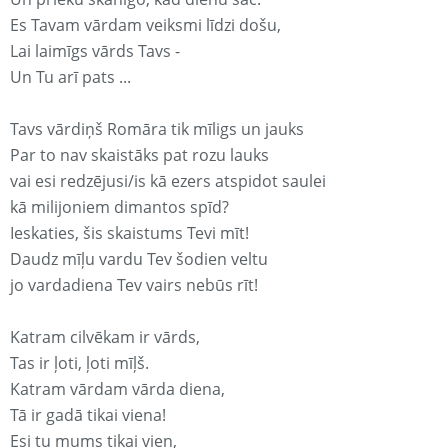
Es Tavam vārdam veiksmi līdzi došu,
Lai laimīgs vārds Tavs -
Un Tu arī pats ...
Tavs vārdiņš Romāra tik mīligs un jauks
Par to nav skaistāks pat rozu lauks
vai esi redzējusi/is kā ezers atspidot saulei
kā milijoniem dimantos spīd?
Ieskaties, šis skaistums Tevi mīt!
Daudz mīļu vardu Tev šodien veltu
jo vardadiena Tev vairs nebūs rīt!
Katram cilvēkam ir vārds,
Tas ir ļoti, ļoti mīļš.
Katram vārdam vārda diena,
Tā ir gadā tikai viena!
Esi tu mums tikai vien,