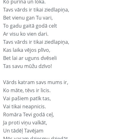
Ko purina un loka.
Tavs vārds ir tikai ziedlapiņa,
Bet vienu gan Tu vari,
To gadu gaitā godā celt
Ar visu ko vien dari.
Tavs vārds ir tikai ziedlapiņa,
Kas laika vējos plīvo,
Bet lai ar uguns dvēseli
Tas savu mūžu dzīvo!
Vārds katram savs mums ir,
Ko māte, tēvs ir licis.
Vai pašiem patīk tas,
Vai tikai neapnicis.
Romāra Tevi godā ceļ,
Ja proti viņu valkāt,
Un tādēļ Tavējam
Mēs varam dziesmu dziedāt.