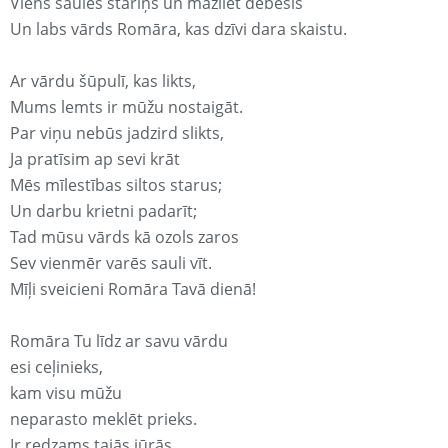
Viens saules stariņš un mazliet debesis
Un labs vārds Romāra, kas dzīvi dara skaistu.
Ar vārdu šūpulī, kas likts,
Mums lemts ir mūžu nostaigāt.
Par viņu nebūs jadzird slikts,
Ja pratīsim ap sevi krāt
Mēs mīlestības siltos starus;
Un darbu krietni padarīt;
Tad mūsu vārds kā ozols zaros
Sev vienmēr varēs sauli vīt.
Mīļi sveicieni Romāra Tavā dienā!
Romāra Tu līdz ar savu vārdu
esi ceļinieks,
kam visu mūžu
neparasto meklēt prieks.
Ir redzams tajās jūrās