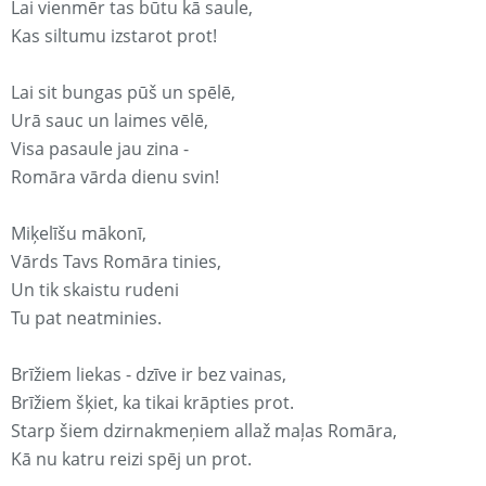
Lai vienmēr tas būtu kā saule,
Kas siltumu izstarot prot!
Lai sit bungas pūš un spēlē,
Urā sauc un laimes vēlē,
Visa pasaule jau zina -
Romāra vārda dienu svin!
Miķelīšu mākonī,
Vārds Tavs Romāra tinies,
Un tik skaistu rudeni
Tu pat neatminies.
Brīžiem liekas - dzīve ir bez vainas,
Brīžiem šķiet, ka tikai krāpties prot.
Starp šiem dzirnakmeņiem allaž maļas Romāra,
Kā nu katru reizi spēj un prot.