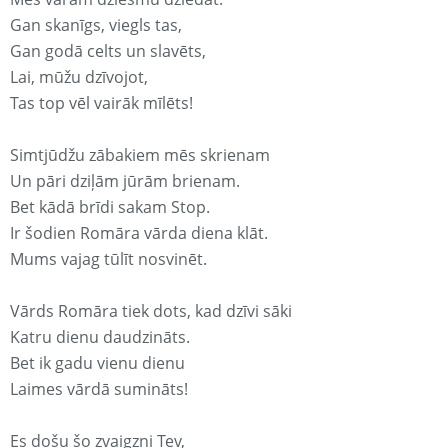
Gan skanīgs, viegls tas,
Gan godā celts un slavēts,
Lai, mūžu dzīvojot,
Tas top vēl vairāk mīlēts!
Simtjūdžu zābakiem mēs skrienam
Un pāri dziļām jūrām brienam.
Bet kādā brīdi sakam Stop.
Ir šodien Romāra vārda diena klāt.
Mums vajag tūlīt nosvinēt.
Vārds Romāra tiek dots, kad dzīvi sāki
Katru dienu daudzināts.
Bet ik gadu vienu dienu
Laimes vārdā sumināts!
Es došu šo zvaigzni Tev,