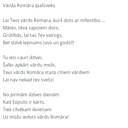
Vārda Romāra īpašnieks
Lai Tavs vārds Romāra, kurš dots ar mīlestību ...
Mātes, tēva sapņiem dots,
Grūtībās, lai tas Tev vairogs,
Bet dzīvē lepnums tavs un gods!!!
Tu iesi cauri dzīvei,
Šalks apkārt vārdu mežs.
Tavs vārds Romāra starp citiem vārdiem
Lai nav nekad tev svešs!
No pirmām dzīves dienām
Kad šūpulis ir kārts,
Tiek cilvēkam ikvienam
Uz mūžu iedots vārds Romāra!