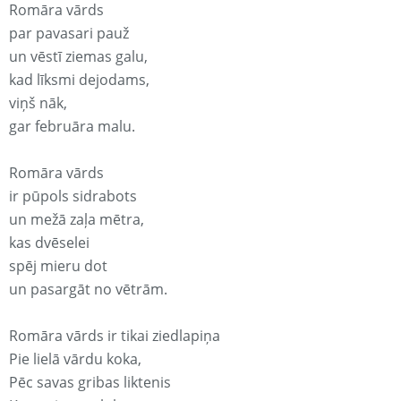
Romāra vārds
par pavasari pauž
un vēstī ziemas galu,
kad līksmi dejodams,
viņš nāk,
gar februāra malu.
Romāra vārds
ir pūpols sidrabots
un mežā zaļa mētra,
kas dvēselei
spēj mieru dot
un pasargāt no vētrām.
Romāra vārds ir tikai ziedlapiņa
Pie lielā vārdu koka,
Pēc savas gribas liktenis