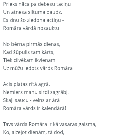
Prieks nāca pa debesu taciņu
Un atnesa siltuma daudz.
Es zinu šo ziedoņa actiņu -
Romāra vārdā nosauktu
No bērna pirmās dienas,
Kad šūpulis tam kārts,
Tiek cilvēkam ikvienam
Uz mūžu iedots vārds Romāra
Acis platas rītā agrā,
Nemiers manu sirdi sagrābj.
Skaļi saucu - velns ar ārā
Romāra vārds ir kalendārā!
Tavs vārds Romāra ir kā vasaras gaisma,
Ko, aizejot dienām, tā dod,