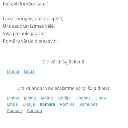
Ka tevi Romāra sauc!
Lai sit bungas, pūš un spēlē,
Urā sauc un laimes vēlē,
Visa pasaule jau zin,
Romāra vārda dienu svin.
Citi vārdi šajā dienā:
Janīna
Linda
Citi kalendārā neierakstītie vārdi šajā dienā:
Janina
Jaņina
Jaņīna
Lindija
Lindons
Linna
Linde
Linsija
Romāra
Romina
Romunds
Romuss
Romuta