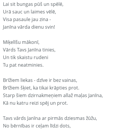
Lai sit bungas pūš un spēlē,
Urā sauc un laimes vēlē,
Visa pasaule jau zina -
Janīna vārda dienu svin!
Miķelīšu mākonī,
Vārds Tavs Janīna tinies,
Un tik skaistu rudeni
Tu pat neatminies.
Brīžiem liekas - dzīve ir bez vainas,
Brīžiem šķiet, ka tikai krāpties prot.
Starp šiem dzirnakmeņiem allaž maļas Janīna,
Kā nu katru reizi spēj un prot.
Tavs vārds Janīna ar pirmās dziesmas žūžu,
No bērnības ir ceļam līdzi dots,