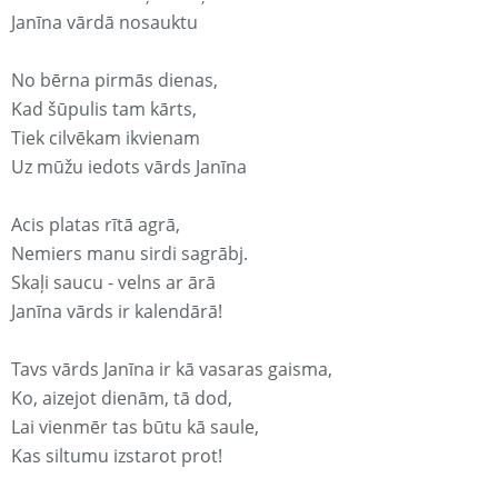
Janīna vārdā nosauktu
No bērna pirmās dienas,
Kad šūpulis tam kārts,
Tiek cilvēkam ikvienam
Uz mūžu iedots vārds Janīna
Acis platas rītā agrā,
Nemiers manu sirdi sagrābj.
Skaļi saucu - velns ar ārā
Janīna vārds ir kalendārā!
Tavs vārds Janīna ir kā vasaras gaisma,
Ko, aizejot dienām, tā dod,
Lai vienmēr tas būtu kā saule,
Kas siltumu izstarot prot!