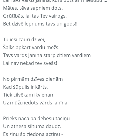
Lai Tavs vārds Janīna, kurš dots ar mīlestību ...
Mātes, tēva sapņiem dots,
Grūtībās, lai tas Tev vairogs,
Bet dzīvē lepnums tavs un gods!!!
Tu iesi cauri dzīvei,
Šalks apkārt vārdu mežs.
Tavs vārds Janīna starp citiem vārdiem
Lai nav nekad tev svešs!
No pirmām dzīves dienām
Kad šūpulis ir kārts,
Tiek cilvēkam ikvienam
Uz mūžu iedots vārds Janīna!
Prieks nāca pa debesu taciņu
Un atnesa siltuma daudz.
Es zinu šo ziedoņa actiņu -