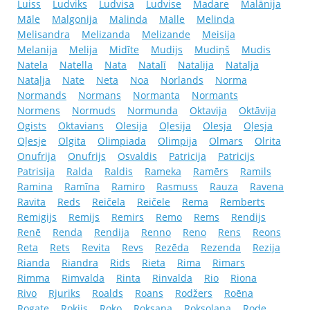
Luiss
Ludviks
Ludvisa
Ludvise
Madare
Malānija
Māle
Malgonija
Malinda
Malle
Melinda
Melisandra
Melizanda
Melizande
Meisija
Melanija
Melija
Midīte
Mudijs
Mudiņš
Mudis
Natela
Natella
Nata
Natalī
Natalija
Natalja
Nataļja
Nate
Neta
Noa
Norlands
Norma
Normands
Normans
Normanta
Normants
Normens
Normuds
Normunda
Oktavija
Oktāvija
Ogists
Oktavians
Olesija
Oļesija
Olesja
Oļesja
Oļesje
Olgita
Olimpiada
Olimpija
Olmars
Olrita
Onufrija
Onufrijs
Osvaldis
Patricija
Patricijs
Patrisija
Ralda
Raldis
Rameka
Ramērs
Ramils
Ramina
Ramīna
Ramiro
Rasmuss
Rauza
Ravena
Ravita
Reds
Reičela
Reičele
Rema
Remberts
Remigijs
Remijs
Remirs
Remo
Rems
Rendijs
Renē
Renda
Rendija
Renno
Reno
Rens
Reons
Reta
Rets
Revita
Revs
Rezēda
Rezenda
Rezija
Rianda
Riandra
Rids
Rieta
Rima
Rimars
Rimma
Rimvalda
Rinta
Rinvalda
Rio
Riona
Rivo
Rjuriks
Roalds
Roans
Rodžers
Roēna
Rogate
Rokijs
Roko
Roksana
Roksolana
Rode