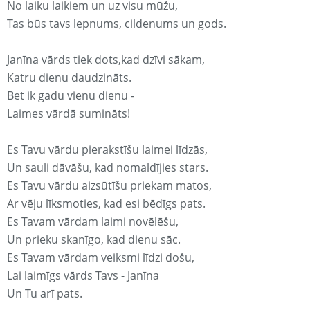
No laiku laikiem un uz visu mūžu,
Tas būs tavs lepnums, cildenums un gods.
Janīna vārds tiek dots,kad dzīvi sākam,
Katru dienu daudzināts.
Bet ik gadu vienu dienu -
Laimes vārdā sumināts!
Es Tavu vārdu pierakstīšu laimei līdzās,
Un sauli dāvāšu, kad nomaldījies stars.
Es Tavu vārdu aizsūtīšu priekam matos,
Ar vēju līksmoties, kad esi bēdīgs pats.
Es Tavam vārdam laimi novēlēšu,
Un prieku skanīgo, kad dienu sāc.
Es Tavam vārdam veiksmi līdzi došu,
Lai laimīgs vārds Tavs - Janīna
Un Tu arī pats.