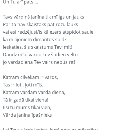
Un Tu arī pats ...
Tavs vārdiņš Janīna tik mīligs un jauks
Par to nav skaistāks pat rozu lauks
vai esi redzējusi/is kā ezers atspidot saulei
kā milijoniem dimantos spīd?
Ieskaties, šis skaistums Tevi mīt!
Daudz mīļu vardu Tev šodien veltu
jo vardadiena Tev vairs nebūs rīt!
Katram cilvēkam ir vārds,
Tas ir ļoti, ļoti mīļš.
Katram vārdam vārda diena,
Tā ir gadā tikai viena!
Esi tu mums tikai vien,
Vārda Janīna īpašnieks