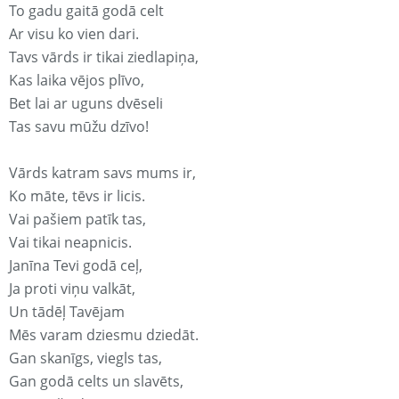
To gadu gaitā godā celt
Ar visu ko vien dari.
Tavs vārds ir tikai ziedlapiņa,
Kas laika vējos plīvo,
Bet lai ar uguns dvēseli
Tas savu mūžu dzīvo!
Vārds katram savs mums ir,
Ko māte, tēvs ir licis.
Vai pašiem patīk tas,
Vai tikai neapnicis.
Janīna Tevi godā ceļ,
Ja proti viņu valkāt,
Un tādēļ Tavējam
Mēs varam dziesmu dziedāt.
Gan skanīgs, viegls tas,
Gan godā celts un slavēts,