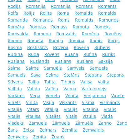
Rodijs
Romanija
Romānija
Romans
Romants
Rolfs
Rolijs
Rolita
Roma
Romalda
Romalds
Romanda
Romands
Roms
Romulds
Romunds
Romāra
Romuss
Romass
Romuta
Romeks
Romvalda
Romena
Romvalds
Romēna
Romēns
Romeo
Rometa
Romija
Romina
Romis
Rorijs
Rosma
Rostislavs
Rovena
Rovēna
Rubens
Rubīna
Ruda
Rovens
Ruāna
Rufina
Ruriks
Ruslana
Ruslands
Ruslans
Ruslāns
Saksija
Salma
Salme
Samuēls
Samvels
Samuela
Samuels
Sava
Selma
Stefāns
Stepans
Stepons
Stīvens
Talija
Talita
Tihons
Valisa
Valita
Vallida
Valida
Valīda
Valma
Varfolomejs
Varlams
Veņa
Veneta
Venita
Venjamina
Vinete
Vinets
Vinita
Visija
Viskants
Visma
Vismands
Vitalija
Vitars
Vitālija
Vitalijs
Vitalina
Vitalis
Vitālis
Vitalisa
Vitaliss
Vitāls
Vizulis
Vlada
Vladeks
Zamuels
Zāmuels
Zāmuēls
Žanno
Žano
Žans
Zelga
Zelmars
Zemlita
Zemvaldis
Zemvalds
Zenita
Žuans