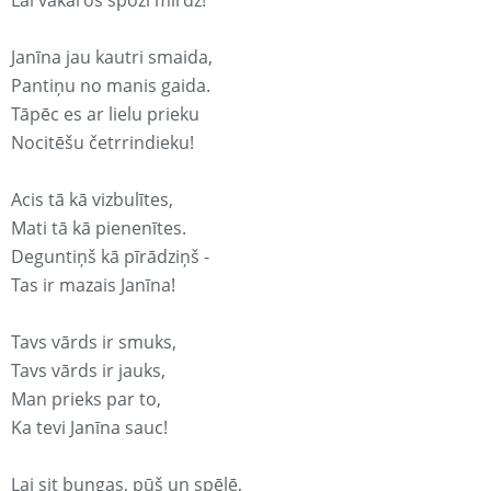
Lai vakaros spoži mirdz!
Janīna jau kautri smaida,
Pantiņu no manis gaida.
Tāpēc es ar lielu prieku
Nocitēšu četrrindieku!
Acis tā kā vizbulītes,
Mati tā kā pienenītes.
Deguntiņš kā pīrādziņš -
Tas ir mazais Janīna!
Tavs vārds ir smuks,
Tavs vārds ir jauks,
Man prieks par to,
Ka tevi Janīna sauc!
Lai sit bungas, pūš un spēlē,