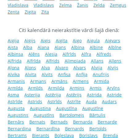
Vladislava
Vladislavs
Zelma
Žanis
Zelda
Zemgus
Zenta
Zigita
Zita
Citi kalendārā neierakstītie vārdi šajā dienā:
Aigija
Aigijs
Aigis
Aigita
Aigo
Aigula
Aigvars
Aista
Alba
Alana
Alans
Albina
Albine
Albīne
Albinsa
Alēns
Alesja
Alfrīds
Alfra
Alfreds
Alfrida
Alfrīda
Alfrids
Alimpiada
Allans
Allens
Aļona
Alons
Alva
Alvaro
Alvars
Alvija
Alvijs
Alvika
Alvita
Alvits
Anfisa
Anfija
Anufrijs
Armanis
Armans
Armāns
Armens
Armida
Armīda
Armīds
Armilda
Armins
Armis
Arvīns
Asma
Asterija
Astērija
Astērijs
Astrida
Astride
Astrīde
Astrids
Astrīds
Astrīte
Auda
Audars
Augusta
Augustina
Augustīna
Augustīne
Augustins
Augustīns
Bartolomejs
Bārtulis
Bernārs
Bernats
Bernads
Bernarda
Bernarde
Bernardina
Bernardīna
Bernards
Bertolds
Bertrams
Bierants
Boļeslava
Borislavs
Brenda