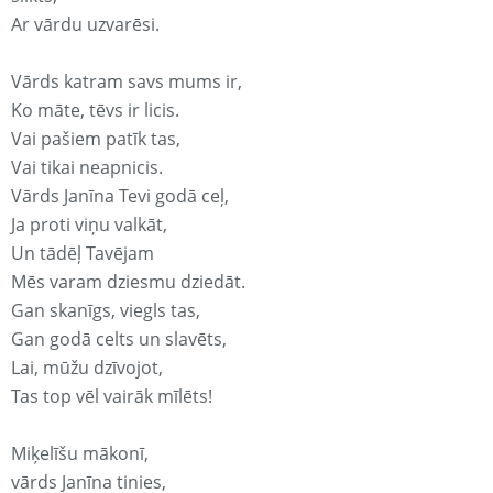
Ar vārdu uzvarēsi.
Vārds katram savs mums ir,
Ko māte, tēvs ir licis.
Vai pašiem patīk tas,
Vai tikai neapnicis.
Vārds Janīna Tevi godā ceļ,
Ja proti viņu valkāt,
Un tādēļ Tavējam
Mēs varam dziesmu dziedāt.
Gan skanīgs, viegls tas,
Gan godā celts un slavēts,
Lai, mūžu dzīvojot,
Tas top vēl vairāk mīlēts!
Miķelīšu mākonī,
vārds Janīna tinies,