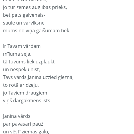
jo tur zemes auglības prieks,
bet pats galvenais-
saule un varvīksne
mums no viņa gaišumam tiek.
Ir Tavam vārdam
mīļuma seja,
tā tuvums liek uzplaukt
un nespēku nīst,
Tavs vārds Janīna uzzied gleznā,
to rotā ar dzeju,
jo Taviem draugiem
viņš dārgakmens īsts.
Janīna vārds
par pavasari pauž
un vēstī ziemas galu,