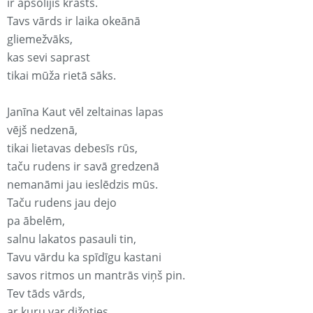
ir apsolījis krasts.
Tavs vārds ir laika okeānā
gliemežvāks,
kas sevi saprast
tikai mūža rietā sāks.
Janīna Kaut vēl zeltainas lapas
vējš nedzenā,
tikai lietavas debesīs rūs,
taču rudens ir savā gredzenā
nemanāmi jau ieslēdzis mūs.
Taču rudens jau dejo
pa ābelēm,
salnu lakatos pasauli tin,
Tavu vārdu ka spīdīgu kastani
savos ritmos un mantrās viņš pin.
Tev tāds vārds,
ar kuru var dižoties,