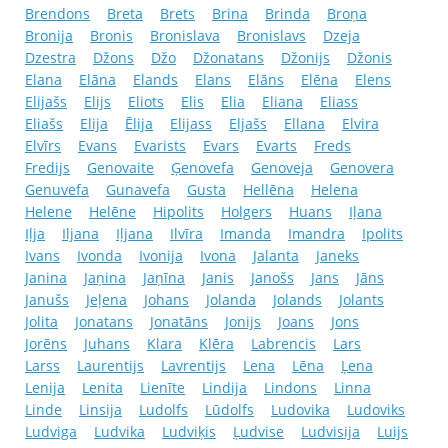
Brendons
Breta
Brets
Brina
Brinda
Broņa
Bronija
Bronis
Bronislava
Bronislavs
Dzeja
Dzestra
Džons
Džo
Džonatans
Džonijs
Džonis
Elana
Elāna
Elands
Elans
Elāns
Elēna
Elens
Elijašs
Elijs
Eliots
Elis
Elia
Eliana
Eliass
Eliašs
Elija
Ēlija
Elijass
Eljašs
Ellana
Elvira
Elvīrs
Evans
Evarists
Evars
Evarts
Freds
Fredijs
Genovaite
Ģenovefa
Genoveja
Genovera
Genuvefa
Gunavefa
Gusta
Hellēna
Helena
Helene
Helēne
Hipolits
Holgers
Huans
Iļana
Iļja
Iljana
Iļjana
Ilvīra
Imanda
Imandra
Ipolits
Ivans
Ivonda
Ivonija
Ivona
Jalanta
Janeks
Janina
Jaņina
Jaņīna
Janis
Janošs
Jans
Jāns
Janušs
Jeļena
Johans
Jolanda
Jolands
Jolants
Jolita
Jonatans
Jonatāns
Jonijs
Joans
Jons
Jorēns
Juhans
Klara
Klēra
Labrencis
Lars
Larss
Laurentijs
Lavrentijs
Lena
Lēna
Ļena
Lenija
Lenita
Lienīte
Lindija
Lindons
Linna
Linde
Linsija
Ludolfs
Lūdolfs
Ludovika
Ludoviks
Ludviga
Ludvika
Ludviķis
Ļudvise
Ludvisija
Luijs