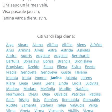
Urā sauc un laimes vēlē,
Visa pasaule jau zin,
Janīna vārda dienu svin.
Citi vārdi šajā dienā:
Aiga
Aigars
Aisma
Albīna
Albīns
Alens
Alfrēds
Alvis
Armīns
Arvils
Astra
Astrīda
Askolds
Audra
Audris
Auguste
Augusts
Bernhards
Bērtulis
Boļeslavs
Boriss
Brencis
Broņislava
Broņislavs
Dzelde
Elena
Ellena
Elvīra
Everts
Fredis
Genovefa
Genoveva
Guste
Helēna
Imanta
Inuta
Ivonna
Janīna
Jolanta
Jorens
Klāra
Liega
Liena
Liene
Linda
Ludis
Ludvigs
Madara
Madars
Melānija
Mudīte
Natālija
Normunds
Oļegs
Olga
Osvalds
Patrīcija
Patriks
Ralfs
Rēzija
Rojs
Romāns
Romualda
Romualds
Rudīte
Samanta
Stefans
Tālija
Valgudis
Velga
Vilma
Vineta
Virma
Vismants
Vitālijs
Vizma