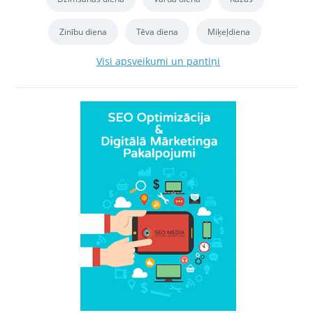
Zinību diena
Tēva diena
Miķeļdiena
Visi apsveikumi un pantiņi