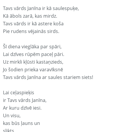
Tavs vārds Janīna ir kā saulespuķe,
Kā ābols zarā, kas mirdz.
Tavs vārds ir kā astere koša
Pie rudens vējainās sirds.
Šī diena vieglāka par spāri,
Lai dzīves rūpēm paceļ pāri.
Uz mirkli kļūsti kastaņzieds,
Jo šodien prieka varavīksnē
Tavs vārds Janīna ar saules stariem siets!
Lai ceļaspieķis
ir Tavs vārds Janīna,
Ar kuru dzīvē iesi.
Un visu,
kas būs ļauns un
slikts,