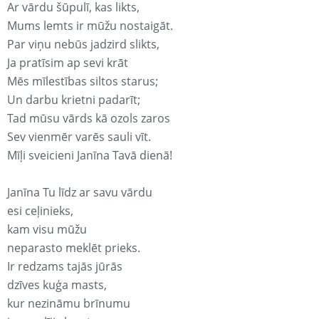
Ar vārdu šūpulī, kas likts,
Mums lemts ir mūžu nostaigāt.
Par viņu nebūs jadzird slikts,
Ja pratīsim ap sevi krāt
Mēs mīlestības siltos starus;
Un darbu krietni padarīt;
Tad mūsu vārds kā ozols zaros
Sev vienmēr varēs sauli vīt.
Mīļi sveicieni Janīna Tavā dienā!
Janīna Tu līdz ar savu vārdu
esi ceļinieks,
kam visu mūžu
neparasto meklēt prieks.
Ir redzams tajās jūrās
dzīves kuģa masts,
kur nezināmu brīnumu