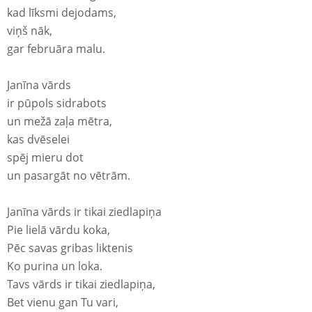
kad līksmi dejodams,
viņš nāk,
gar februāra malu.
Janīna vārds
ir pūpols sidrabots
un mežā zaļa mētra,
kas dvēselei
spēj mieru dot
un pasargāt no vētrām.
Janīna vārds ir tikai ziedlapiņa
Pie lielā vārdu koka,
Pēc savas gribas liktenis
Ko purina un loka.
Tavs vārds ir tikai ziedlapiņa,
Bet vienu gan Tu vari,