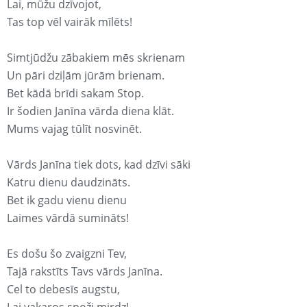
Lai, mūžu dzīvojot,
Tas top vēl vairāk mīlēts!
Simtjūdžu zābakiem mēs skrienam
Un pāri dziļām jūrām brienam.
Bet kādā brīdi sakam Stop.
Ir šodien Janīna vārda diena klāt.
Mums vajag tūlīt nosvinēt.
Vārds Janīna tiek dots, kad dzīvi sāki
Katru dienu daudzināts.
Bet ik gadu vienu dienu
Laimes vārdā sumināts!
Es došu šo zvaigzni Tev,
Tajā rakstīts Tavs vārds Janīna.
Cel to debesīs augstu,