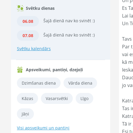
Un p
Es T
Svētku dienas
Lai l
Šajā dienā nav ko svinēt :)
06.08
Un Tu
Šajā dienā nav ko svinēt :)
07.08
Tavs 
Par t
Svētku kalendārs
vai e
kā m
Ieska
Apsveikumi, pantiņi, dzejoļi
Daud
Dzimšanas diena
Vārda diena
jo va
Kāzas
Vasarsvētki
Līgo
Katr
Tas ir
Jāņi
Katr
Tā ir
Visi apsveikumi un pantiņi
Esi t