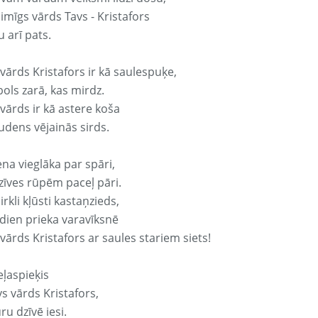
aimīgs vārds Tavs - Kristafors
 arī pats.
vārds Kristafors ir kā saulespuķe,
ols zarā, kas mirdz.
vārds ir kā astere koša
udens vējainās sirds.
ena vieglāka par spāri,
dzīves rūpēm paceļ pāri.
rkli kļūsti kastaņzieds,
odien prieka varavīksnē
vārds Kristafors ar saules stariem siets!
eļaspieķis
vs vārds Kristafors,
ru dzīvē iesi.