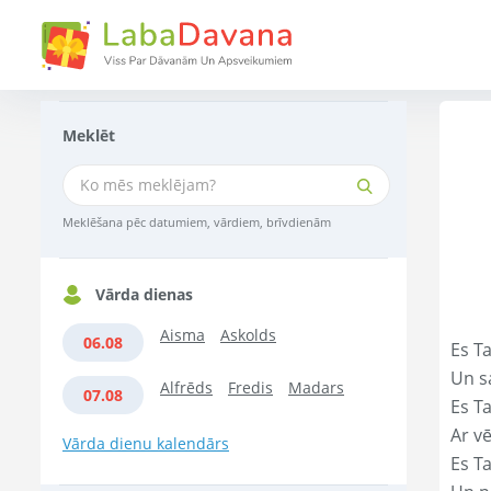
Meklēt
Meklēšana pēc datumiem, vārdiem, brīvdienām
Vārda dienas
Aisma
Askolds
06.08
Es Ta
Un s
Alfrēds
Fredis
Madars
07.08
Es T
Ar vē
Vārda dienu kalendārs
Es T