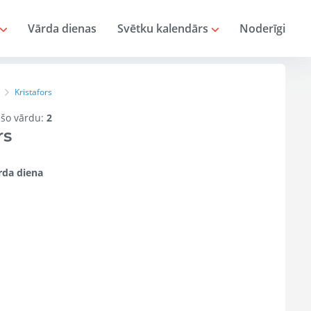
Vārda dienas
Svētku kalendārs
Noderīgi
Kristafors
r šo vārdu:
2
rs
da diena