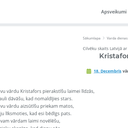
Apsveikumi
Sākumlapa
Varda dienas
Cilvēku skaits Latvijā a
Kristafo
18. Decembris
vār
vu vārdu Kristafors pierakstīšu laimei līdzās,
auli dāvāšu, kad nomaldījies stars.
avu vārdu aizsūtīšu priekam matos,
ju līksmoties, kad esi bēdīgs pats.
avam vārdam laimi novēlēšu,