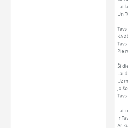
Lai l
Un Tu
Tavs 
Kā āb
Tavs 
Pie r
Šī di
Lai 
Uz mi
Jo š
Tavs 
Lai c
ir Ta
Ar ku