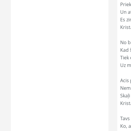
Prie
Un a
Es zi
Kris
No b
Kad 
Tiek
Uz m
Acis 
Nemi
Skaļi
Krist
Tavs 
Ko, a