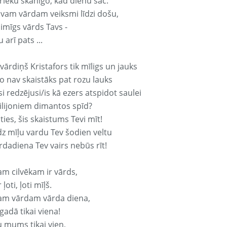
rieku skanīgo, kad dienu sāc.
avam vārdam veiksmi līdzi došu,
aimīgs vārds Tavs -
 arī pats ...
vārdiņš Kristafors tik mīligs un jauks
o nav skaistāks pat rozu lauks
si redzējusi/is kā ezers atspidot saulei
ilijoniem dimantos spīd?
ties, šis skaistums Tevi mīt!
z mīļu vardu Tev šodien veltu
rdadiena Tev vairs nebūs rīt!
am cilvēkam ir vārds,
 ļoti, ļoti mīļš.
am vārdam vārda diena,
 gadā tikai viena!
u mums tikai vien,