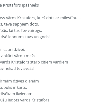
a Kristafors īpašnieks
avs vārds Kristafors, kurš dots ar mīlestību ...
s, tēva sapņiem dots,
bās, lai tas Tev vairogs,
dzīvē lepnums tavs un gods!!!
si cauri dzīvei,
s apkārt vārdu mežs.
 vārds Kristafors starp citiem vārdiem
nav nekad tev svešs!
irmām dzīves dienām
ūpulis ir kārts,
 cilvēkam ikvienam
ūžu iedots vārds Kristafors!