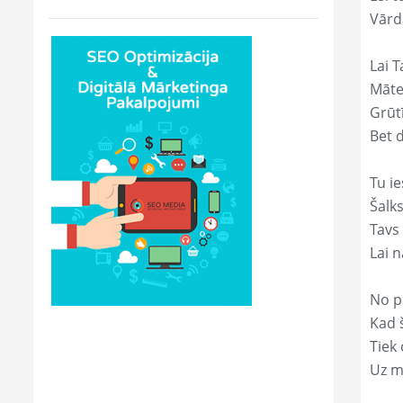
Vārd
Lai T
Māte
Grūtī
Bet 
Tu ie
Šalk
Tavs
Lai 
No p
Kad š
Tiek
Uz m