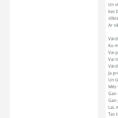
Un v
kas 
slikts
Ar v
Vārd
Ko mā
Vai p
Vai t
Vārds
Ja pr
Un t
Mēs 
Gan s
Gan 
Lai, 
Tas t