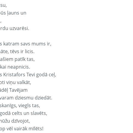
isu,
būs ļauns un
,
ārdu uzvarēsi.
s katram savs mums ir,
te, tēvs ir licis.
ašiem patīk tas,
ikai neapnicis.
 Kristafors Tevi godā ceļ,
oti viņu valkāt,
ādēļ Tavējam
varam dziesmu dziedāt.
kanīgs, viegls tas,
godā celts un slavēts,
mūžu dzīvojot,
op vēl vairāk mīlēts!