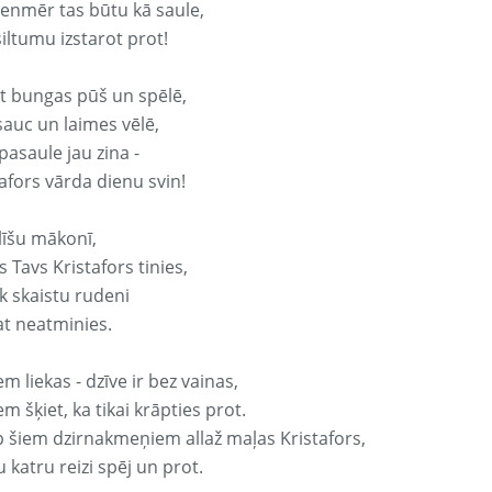
vienmēr tas būtu kā saule,
iltumu izstarot prot!
it bungas pūš un spēlē,
sauc un laimes vēlē,
pasaule jau zina -
afors vārda dienu svin!
līšu mākonī,
 Tavs Kristafors tinies,
k skaistu rudeni
at neatminies.
em liekas - dzīve ir bez vainas,
em šķiet, ka tikai krāpties prot.
p šiem dzirnakmeņiem allaž maļas Kristafors,
 katru reizi spēj un prot.