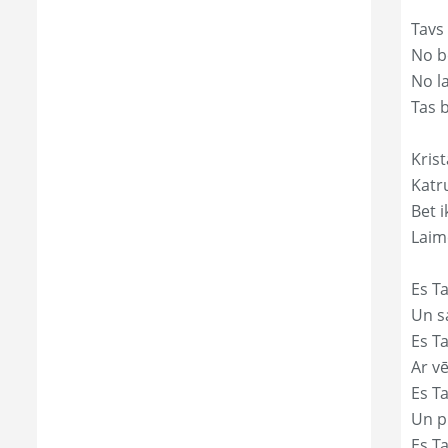
Tavs
No bē
No l
Tas 
Krist
Katr
Bet i
Laim
Es Ta
Un s
Es T
Ar vē
Es T
Un p
Es T