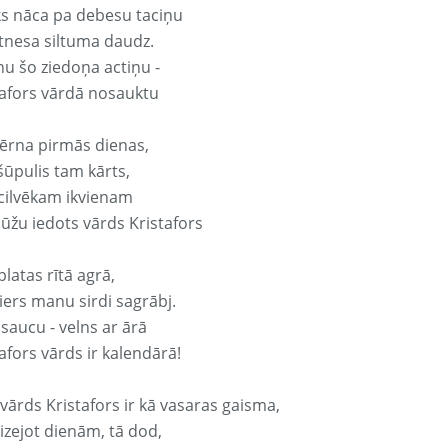
ks nāca pa debesu taciņu
tnesa siltuma daudz.
nu šo ziedoņa actiņu -
tafors vārdā nosauktu
ērna pirmās dienas,
šūpulis tam kārts,
 cilvēkam ikvienam
ūžu iedots vārds Kristafors
platas rītā agrā,
ers manu sirdi sagrābj.
 saucu - velns ar ārā
afors vārds ir kalendārā!
vārds Kristafors ir kā vasaras gaisma,
izejot dienām, tā dod,