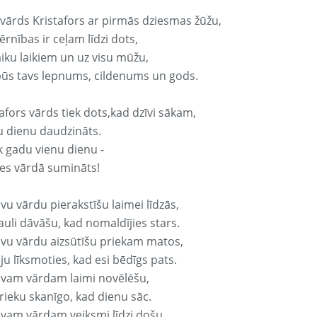
 vārds Kristafors ar pirmās dziesmas žūžu,
rnības ir ceļam līdzi dots,
aiku laikiem un uz visu mūžu,
būs tavs lepnums, cildenums un gods.
afors vārds tiek dots,kad dzīvi sākam,
u dienu daudzināts.
k gadu vienu dienu -
es vārdā sumināts!
vu vārdu pierakstīšu laimei līdzās,
auli dāvāšu, kad nomaldījies stars.
avu vārdu aizsūtīšu priekam matos,
ju līksmoties, kad esi bēdīgs pats.
avam vārdam laimi novēlēšu,
rieku skanīgo, kad dienu sāc.
avam vārdam veiksmi līdzi došu,