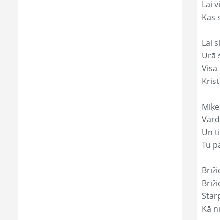
Lai 
Kas s
Lai s
Urā 
Visa 
Krist
Miķe
Vārds
Un ti
Tu p
Brīži
Brīži
Star
Kā nu