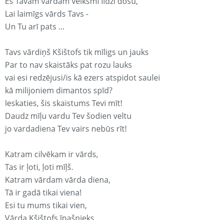
Es Tavam vārdam veiksmi līdzi došu,
Lai laimīgs vārds Tavs -
Un Tu arī pats ...
Tavs vārdiņš Kšištofs tik mīligs un jauks
Par to nav skaistāks pat rozu lauks
vai esi redzējusi/is kā ezers atspidot saulei
kā milijoniem dimantos spīd?
Ieskaties, šis skaistums Tevi mīt!
Daudz mīļu vardu Tev šodien veltu
jo vardadiena Tev vairs nebūs rīt!
Katram cilvēkam ir vārds,
Tas ir ļoti, ļoti mīļš.
Katram vārdam vārda diena,
Tā ir gadā tikai viena!
Esi tu mums tikai vien,
Vārda Kšištofs īpašnieks