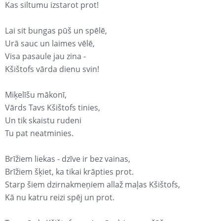
Kas siltumu izstarot prot!
Lai sit bungas pūš un spēlē,
Urā sauc un laimes vēlē,
Visa pasaule jau zina -
Kšištofs vārda dienu svin!
Miķelīšu mākonī,
Vārds Tavs Kšištofs tinies,
Un tik skaistu rudeni
Tu pat neatminies.
Brīžiem liekas - dzīve ir bez vainas,
Brīžiem šķiet, ka tikai krāpties prot.
Starp šiem dzirnakmeņiem allaž maļas Kšištofs,
Kā nu katru reizi spēj un prot.