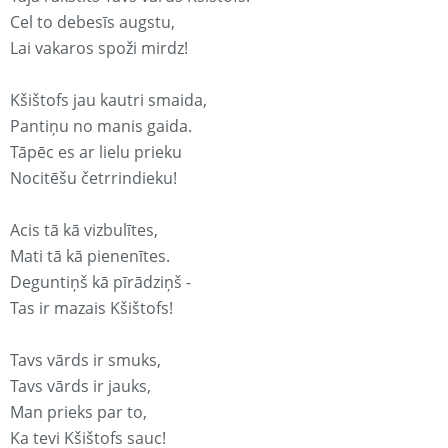
Cel to debesīs augstu,
Lai vakaros spoži mirdz!
Kšištofs jau kautri smaida,
Pantiņu no manis gaida.
Tāpēc es ar lielu prieku
Nocitēšu četrrindieku!
Acis tā kā vizbulītes,
Mati tā kā pienenītes.
Deguntiņš kā pīrādziņš -
Tas ir mazais Kšištofs!
Tavs vārds ir smuks,
Tavs vārds ir jauks,
Man prieks par to,
Ka tevi Kšištofs sauc!