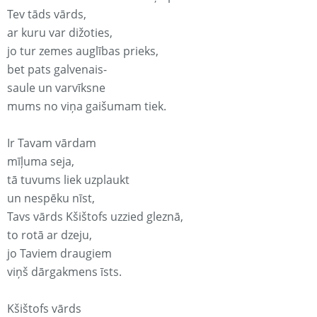
Tev tāds vārds,
ar kuru var dižoties,
jo tur zemes auglības prieks,
bet pats galvenais-
saule un varvīksne
mums no viņa gaišumam tiek.
Ir Tavam vārdam
mīļuma seja,
tā tuvums liek uzplaukt
un nespēku nīst,
Tavs vārds Kšištofs uzzied gleznā,
to rotā ar dzeju,
jo Taviem draugiem
viņš dārgakmens īsts.
Kšištofs vārds