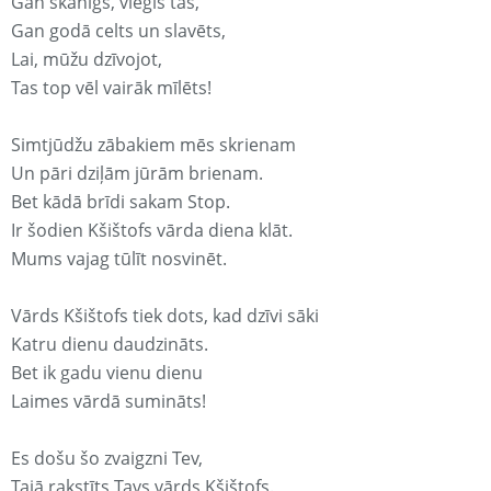
Gan skanīgs, viegls tas,
Gan godā celts un slavēts,
Lai, mūžu dzīvojot,
Tas top vēl vairāk mīlēts!
Simtjūdžu zābakiem mēs skrienam
Un pāri dziļām jūrām brienam.
Bet kādā brīdi sakam Stop.
Ir šodien Kšištofs vārda diena klāt.
Mums vajag tūlīt nosvinēt.
Vārds Kšištofs tiek dots, kad dzīvi sāki
Katru dienu daudzināts.
Bet ik gadu vienu dienu
Laimes vārdā sumināts!
Es došu šo zvaigzni Tev,
Tajā rakstīts Tavs vārds Kšištofs.