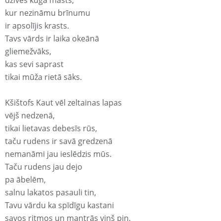
dzīves kuģa masts,
kur nezināmu brīnumu
ir apsolījis krasts.
Tavs vārds ir laika okeānā
gliemežvāks,
kas sevi saprast
tikai mūža rietā sāks.
Kšištofs Kaut vēl zeltainas lapas
vējš nedzenā,
tikai lietavas debesīs rūs,
taču rudens ir savā gredzenā
nemanāmi jau ieslēdzis mūs.
Taču rudens jau dejo
pa ābelēm,
salnu lakatos pasauli tin,
Tavu vārdu ka spīdīgu kastani
savos ritmos un mantrās viņš pin.