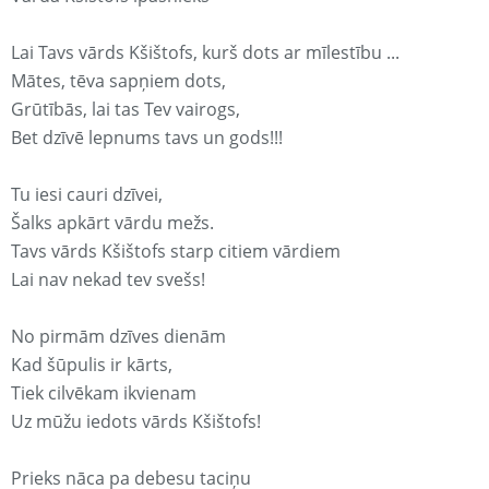
Lai Tavs vārds Kšištofs, kurš dots ar mīlestību ...
Mātes, tēva sapņiem dots,
Grūtībās, lai tas Tev vairogs,
Bet dzīvē lepnums tavs un gods!!!
Tu iesi cauri dzīvei,
Šalks apkārt vārdu mežs.
Tavs vārds Kšištofs starp citiem vārdiem
Lai nav nekad tev svešs!
No pirmām dzīves dienām
Kad šūpulis ir kārts,
Tiek cilvēkam ikvienam
Uz mūžu iedots vārds Kšištofs!
Prieks nāca pa debesu taciņu