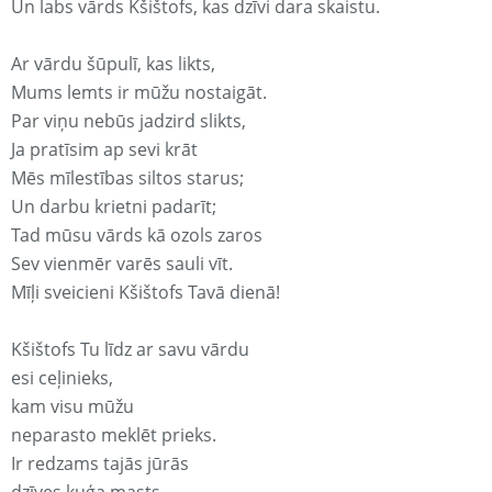
Un labs vārds Kšištofs, kas dzīvi dara skaistu.
Ar vārdu šūpulī, kas likts,
Mums lemts ir mūžu nostaigāt.
Par viņu nebūs jadzird slikts,
Ja pratīsim ap sevi krāt
Mēs mīlestības siltos starus;
Un darbu krietni padarīt;
Tad mūsu vārds kā ozols zaros
Sev vienmēr varēs sauli vīt.
Mīļi sveicieni Kšištofs Tavā dienā!
Kšištofs Tu līdz ar savu vārdu
esi ceļinieks,
kam visu mūžu
neparasto meklēt prieks.
Ir redzams tajās jūrās