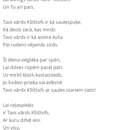
Un Tu arī pats.
Tavs vārds Kšištofs ir kā saulespuķe,
Kā ābols zarā, kas mirdz.
Tavs vārds ir kā astere koša
Pie rudens vējainās sirds.
Šī diena vieglāka par spāri,
Lai dzīves rūpēm paceļ pāri.
Uz mirkli kļūsti kastaņzieds,
Jo šodien prieka varavīksnē
Tavs vārds Kšištofs ar saules stariem siets!
Lai ceļaspieķis
ir Tavs vārds Kšištofs,
Ar kuru dzīvē iesi.
Un visu,