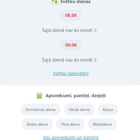
Svētku dienas
08.08
Šajā dienā nav ko svinēt :)
09.08
Šajā dienā nav ko svinēt :)
Svētku kalendārs
Apsveikumi, pantiņi, dzejoļi
Dzimšanas diena
Vārda diena
Kāzas
Zinību diena
Tēva diena
Miķeļdiena
Visi apsveikumi un pantiņi