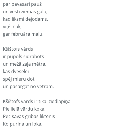
par pavasari pauž
un vēstī ziemas galu,
kad līksmi dejodams,
viņš nāk,
gar februāra malu.
Kšištofs vārds
ir pūpols sidrabots
un mežā zaļa mētra,
kas dvēselei
spēj mieru dot
un pasargāt no vētrām.
Kšištofs vārds ir tikai ziedlapiņa
Pie lielā vārdu koka,
Pēc savas gribas liktenis
Ko purina un loka.