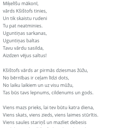
Miķelīšu mākonī,
vārds Kšištofs tinies,
Un tik skaistu rudeni
Tu pat neatminies.
Uguntiņas sarkanas,
Uguntiņas baltas
Tavu vārdu sasilda,
Aizdzen vējus saltus!
Kšištofs vārds ar pirmās dziesmas žūžu,
No bērnības ir ceļam līdzi dots,
No laiku laikiem un uz visu mūžu,
Tas būs tavs lepnums, cildenums un gods.
Viens mazs prieks, lai tev būtu katra diena,
Viens skats, viens zieds, viens laimes stūrītis.
Viens saules stariņš un mazliet debesis