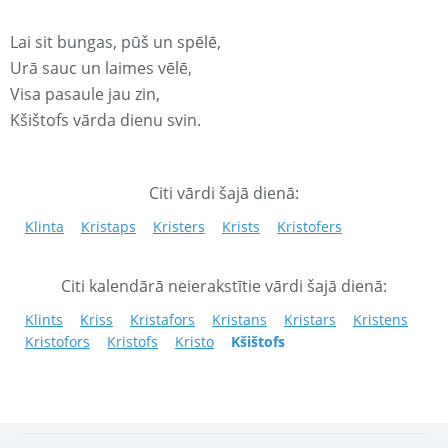
Lai sit bungas, pūš un spēlē,
Urā sauc un laimes vēlē,
Visa pasaule jau zin,
Kšištofs vārda dienu svin.
Citi vārdi šajā dienā:
Klinta
Kristaps
Kristers
Krists
Kristofers
Citi kalendārā neierakstītie vārdi šajā dienā:
Klints
Kriss
Kristafors
Kristans
Kristars
Kristens
Kristofors
Kristofs
Kristo
Kšištofs