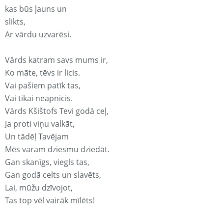
kas būs ļauns un
slikts,
Ar vārdu uzvarēsi.
Vārds katram savs mums ir,
Ko māte, tēvs ir licis.
Vai pašiem patīk tas,
Vai tikai neapnicis.
Vārds Kšištofs Tevi godā ceļ,
Ja proti viņu valkāt,
Un tādēļ Tavējam
Mēs varam dziesmu dziedāt.
Gan skanīgs, viegls tas,
Gan godā celts un slavēts,
Lai, mūžu dzīvojot,
Tas top vēl vairāk mīlēts!