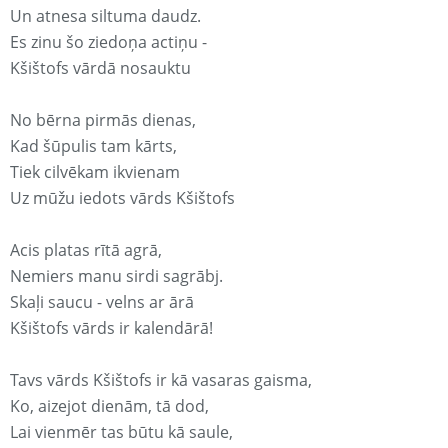
Un atnesa siltuma daudz.
Es zinu šo ziedoņa actiņu -
Kšištofs vārdā nosauktu
No bērna pirmās dienas,
Kad šūpulis tam kārts,
Tiek cilvēkam ikvienam
Uz mūžu iedots vārds Kšištofs
Acis platas rītā agrā,
Nemiers manu sirdi sagrābj.
Skaļi saucu - velns ar ārā
Kšištofs vārds ir kalendārā!
Tavs vārds Kšištofs ir kā vasaras gaisma,
Ko, aizejot dienām, tā dod,
Lai vienmēr tas būtu kā saule,