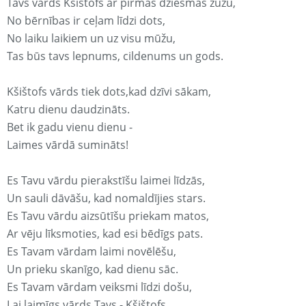
Tavs vārds Kšištofs ar pirmās dziesmas žūžu,
No bērnības ir ceļam līdzi dots,
No laiku laikiem un uz visu mūžu,
Tas būs tavs lepnums, cildenums un gods.
Kšištofs vārds tiek dots,kad dzīvi sākam,
Katru dienu daudzināts.
Bet ik gadu vienu dienu -
Laimes vārdā sumināts!
Es Tavu vārdu pierakstīšu laimei līdzās,
Un sauli dāvāšu, kad nomaldījies stars.
Es Tavu vārdu aizsūtīšu priekam matos,
Ar vēju līksmoties, kad esi bēdīgs pats.
Es Tavam vārdam laimi novēlēšu,
Un prieku skanīgo, kad dienu sāc.
Es Tavam vārdam veiksmi līdzi došu,
Lai laimīgs vārds Tavs - Kšištofs