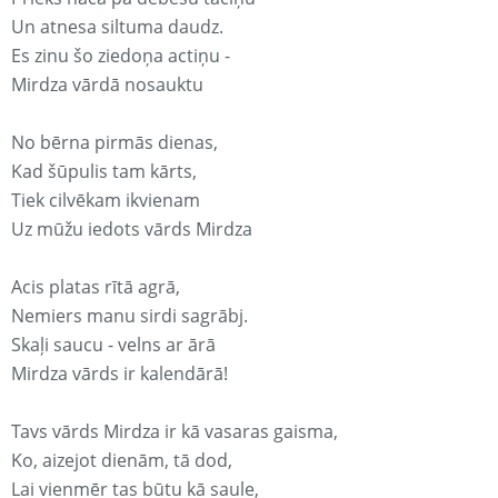
Un atnesa siltuma daudz.
Es zinu šo ziedoņa actiņu -
Mirdza vārdā nosauktu
No bērna pirmās dienas,
Kad šūpulis tam kārts,
Tiek cilvēkam ikvienam
Uz mūžu iedots vārds Mirdza
Acis platas rītā agrā,
Nemiers manu sirdi sagrābj.
Skaļi saucu - velns ar ārā
Mirdza vārds ir kalendārā!
Tavs vārds Mirdza ir kā vasaras gaisma,
Ko, aizejot dienām, tā dod,
Lai vienmēr tas būtu kā saule,