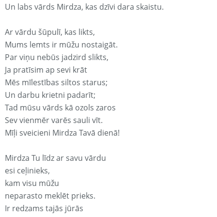
Un labs vārds Mirdza, kas dzīvi dara skaistu.
Ar vārdu šūpulī, kas likts,
Mums lemts ir mūžu nostaigāt.
Par viņu nebūs jadzird slikts,
Ja pratīsim ap sevi krāt
Mēs mīlestības siltos starus;
Un darbu krietni padarīt;
Tad mūsu vārds kā ozols zaros
Sev vienmēr varēs sauli vīt.
Mīļi sveicieni Mirdza Tavā dienā!
Mirdza Tu līdz ar savu vārdu
esi ceļinieks,
kam visu mūžu
neparasto meklēt prieks.
Ir redzams tajās jūrās