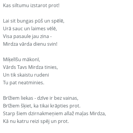
Kas siltumu izstarot prot!
Lai sit bungas pūš un spēlē,
Urā sauc un laimes vēlē,
Visa pasaule jau zina -
Mirdza vārda dienu svin!
Miķelīšu mākonī,
Vārds Tavs Mirdza tinies,
Un tik skaistu rudeni
Tu pat neatminies.
Brīžiem liekas - dzīve ir bez vainas,
Brīžiem šķiet, ka tikai krāpties prot.
Starp šiem dzirnakmeņiem allaž maļas Mirdza,
Kā nu katru reizi spēj un prot.