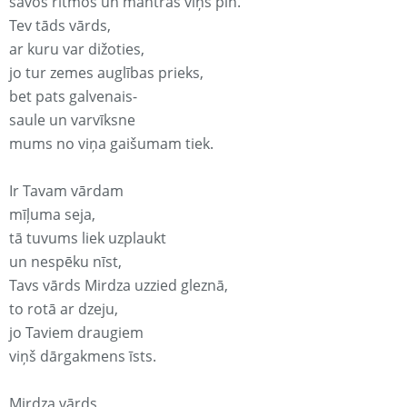
savos ritmos un mantrās viņš pin.
Tev tāds vārds,
ar kuru var dižoties,
jo tur zemes auglības prieks,
bet pats galvenais-
saule un varvīksne
mums no viņa gaišumam tiek.
Ir Tavam vārdam
mīļuma seja,
tā tuvums liek uzplaukt
un nespēku nīst,
Tavs vārds Mirdza uzzied gleznā,
to rotā ar dzeju,
jo Taviem draugiem
viņš dārgakmens īsts.
Mirdza vārds