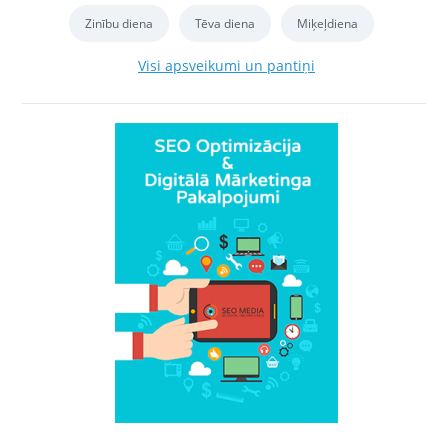
Zinību diena
Tēva diena
Miķeļdiena
Visi apsveikumi un pantiņi