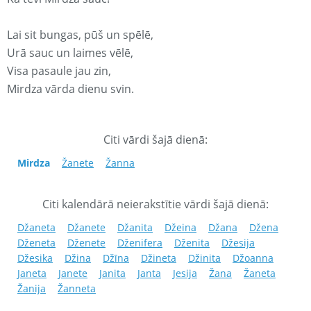
Lai sit bungas, pūš un spēlē,
Urā sauc un laimes vēlē,
Visa pasaule jau zin,
Mirdza vārda dienu svin.
Citi vārdi šajā dienā:
Mirdza
Žanete
Žanna
Citi kalendārā neierakstītie vārdi šajā dienā:
Džaneta
Džanete
Džanita
Džeina
Džana
Džena
Dženeta
Dženete
Dženifera
Dženita
Džesija
Džesika
Džina
Džīna
Džineta
Džinita
Džoanna
Janeta
Janete
Janita
Janta
Jesija
Žana
Žaneta
Žanija
Žanneta