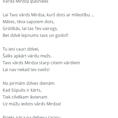
Vārda Mirdza īpašnieks
Lai Tavs vārds Mirdza, kurš dots ar mīlestību ...
Mātes, tēva sapņiem dots,
Grūtībās, lai tas Tev vairogs,
Bet dzīvē lepnums tavs un gods!!!
Tu iesi cauri dzīvei,
Šalks apkārt vārdu mežs.
Tavs vārds Mirdza starp citiem vārdiem
Lai nav nekad tev svešs!
No pirmām dzīves dienām
Kad šūpulis ir kārts,
Tiek cilvēkam ikvienam
Uz mūžu iedots vārds Mirdza!
Prieks nāca pa debesu taciņu