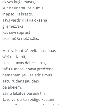
dzīves kuģa masts,
kur nezināmu brīnumu
ir apsolījis krasts.
Tavs vārds ir laika okeānā
gliemežvāks,
kas sevi saprast
tikai mūža rietā sāks.
Mirdza Kaut vēl zeltainas lapas
vējš nedzenā,
tikai lietavas debesīs rūs,
taču rudens ir savā gredzenā
nemanāmi jau ieslēdzis mūs.
Taču rudens jau dejo
pa ābelēm,
salnu lakatos pasauli tin,
Tavu vārdu ka spīdīgu kastani