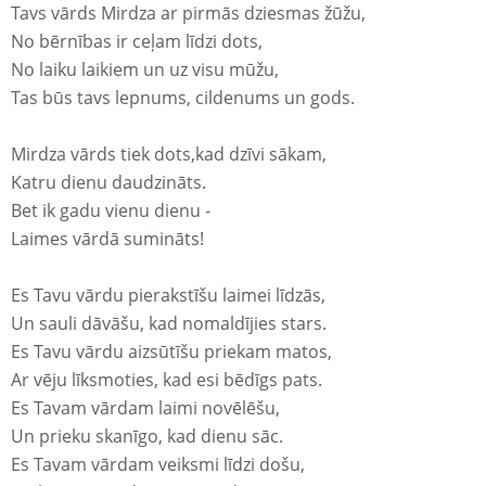
Tavs vārds Mirdza ar pirmās dziesmas žūžu,
No bērnības ir ceļam līdzi dots,
No laiku laikiem un uz visu mūžu,
Tas būs tavs lepnums, cildenums un gods.
Mirdza vārds tiek dots,kad dzīvi sākam,
Katru dienu daudzināts.
Bet ik gadu vienu dienu -
Laimes vārdā sumināts!
Es Tavu vārdu pierakstīšu laimei līdzās,
Un sauli dāvāšu, kad nomaldījies stars.
Es Tavu vārdu aizsūtīšu priekam matos,
Ar vēju līksmoties, kad esi bēdīgs pats.
Es Tavam vārdam laimi novēlēšu,
Un prieku skanīgo, kad dienu sāc.
Es Tavam vārdam veiksmi līdzi došu,