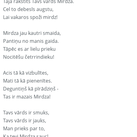
Tajā rakstīts Tavs vārds Mirdza.
Cel to debesīs augstu,
Lai vakaros spoži mirdz!
Mirdza jau kautri smaida,
Pantiņu no manis gaida.
Tāpēc es ar lielu prieku
Nocitēšu četrrindieku!
Acis tā kā vizbulītes,
Mati tā kā pienenītes.
Deguntiņš kā pīrādziņš -
Tas ir mazais Mirdza!
Tavs vārds ir smuks,
Tavs vārds ir jauks,
Man prieks par to,
Ka tevi Mirdza sauc!