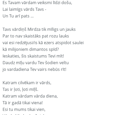
Es Tavam vārdam veiksmi līdzi došu,
Lai laimīgs vārds Tavs -
Un Tu arī pats ...
Tavs vārdiņš Mirdza tik mīligs un jauks
Par to nav skaistāks pat rozu lauks
vai esi redzējusi/is kā ezers atspidot saulei
kā milijoniem dimantos spīd?
Ieskaties, šis skaistums Tevi mīt!
Daudz mīļu vardu Tev šodien veltu
jo vardadiena Tev vairs nebūs rīt!
Katram cilvēkam ir vārds,
Tas ir ļoti, ļoti mīļš.
Katram vārdam vārda diena,
Tā ir gadā tikai viena!
Esi tu mums tikai vien,