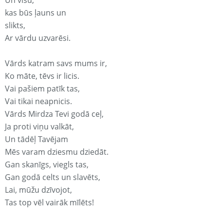
Un visu,
kas būs ļauns un
slikts,
Ar vārdu uzvarēsi.
Vārds katram savs mums ir,
Ko māte, tēvs ir licis.
Vai pašiem patīk tas,
Vai tikai neapnicis.
Vārds Mirdza Tevi godā ceļ,
Ja proti viņu valkāt,
Un tādēļ Tavējam
Mēs varam dziesmu dziedāt.
Gan skanīgs, viegls tas,
Gan godā celts un slavēts,
Lai, mūžu dzīvojot,
Tas top vēl vairāk mīlēts!