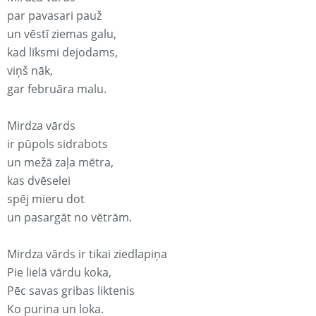
par pavasari pauž
un vēstī ziemas galu,
kad līksmi dejodams,
viņš nāk,
gar februāra malu.
Mirdza vārds
ir pūpols sidrabots
un mežā zaļa mētra,
kas dvēselei
spēj mieru dot
un pasargāt no vētrām.
Mirdza vārds ir tikai ziedlapiņa
Pie lielā vārdu koka,
Pēc savas gribas liktenis
Ko purina un loka.