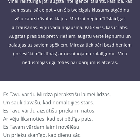
Viņai raksturīga ļoti augsta inteliģence, talants, kaislība, kas
pamostas, sāk elpot – un Šis tveicīgais klusums atgādina
vēju caurstrāvotus klajus. Mirdzai nepiemīt īslaicīgas
aizraušanās. Viņu vada nojausma. Patīk viss, kas ir labs.
Augstas prasības pret vīriešiem, augstu vērtē lepnumu un
paļaujas uz saviem spēkiem. Mirdza tiek pāri bezdibeņiem
(jo sevišķi mīlestības) ar nevainojamu rotaļīgumu. Viņa
nedusmojas ilgi, toties pāridarījumus atceras.
Es Tavu vārdu Mirdza pierakstīšu laimei līdzās,
Un sauli dāvāšu, kad nomaldījies stars.
Es Tavu vārdu aizsūtīšu priekam matos,
Ar vēju līksmoties, kad esi bēdīgs pats.
Es Tavam vārdam laimi novēlēšu,
Un prieku skanīgo, kad dienu sāc.