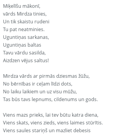
Miķelīšu mākonī,
vārds Mirdza tinies,
Un tik skaistu rudeni
Tu pat neatminies.
Uguntiņas sarkanas,
Uguntiņas baltas
Tavu vārdu sasilda,
Aizdzen vējus saltus!
Mirdza vārds ar pirmās dziesmas žūžu,
No bērnības ir ceļam līdzi dots,
No laiku laikiem un uz visu mūžu,
Tas būs tavs lepnums, cildenums un gods.
Viens mazs prieks, lai tev būtu katra diena,
Viens skats, viens zieds, viens laimes stūrītis.
Viens saules stariņš un mazliet debesis