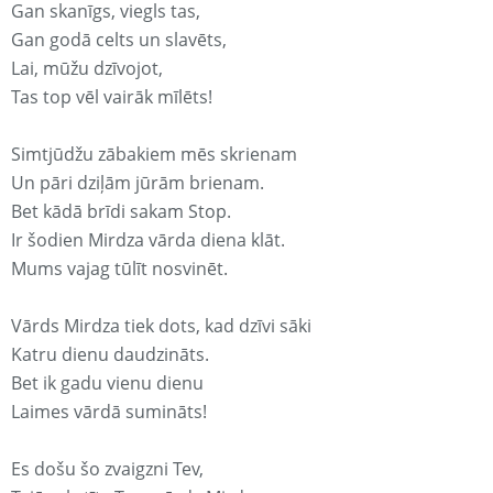
Gan skanīgs, viegls tas,
Gan godā celts un slavēts,
Lai, mūžu dzīvojot,
Tas top vēl vairāk mīlēts!
Simtjūdžu zābakiem mēs skrienam
Un pāri dziļām jūrām brienam.
Bet kādā brīdi sakam Stop.
Ir šodien Mirdza vārda diena klāt.
Mums vajag tūlīt nosvinēt.
Vārds Mirdza tiek dots, kad dzīvi sāki
Katru dienu daudzināts.
Bet ik gadu vienu dienu
Laimes vārdā sumināts!
Es došu šo zvaigzni Tev,