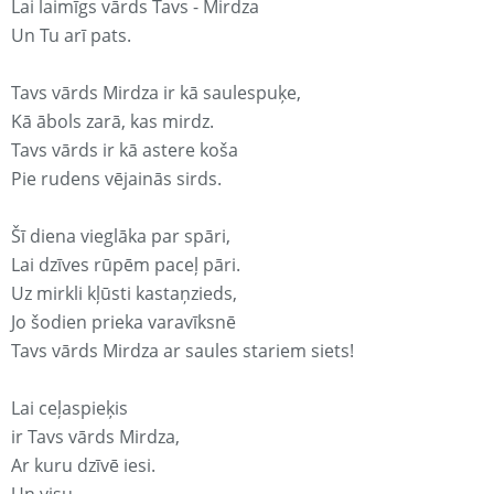
Lai laimīgs vārds Tavs - Mirdza
Un Tu arī pats.
Tavs vārds Mirdza ir kā saulespuķe,
Kā ābols zarā, kas mirdz.
Tavs vārds ir kā astere koša
Pie rudens vējainās sirds.
Šī diena vieglāka par spāri,
Lai dzīves rūpēm paceļ pāri.
Uz mirkli kļūsti kastaņzieds,
Jo šodien prieka varavīksnē
Tavs vārds Mirdza ar saules stariem siets!
Lai ceļaspieķis
ir Tavs vārds Mirdza,
Ar kuru dzīvē iesi.