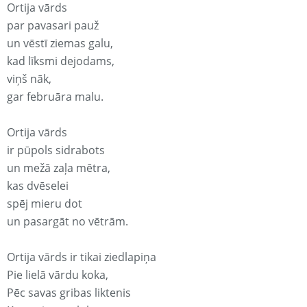
Ortija vārds
par pavasari pauž
un vēstī ziemas galu,
kad līksmi dejodams,
viņš nāk,
gar februāra malu.
Ortija vārds
ir pūpols sidrabots
un mežā zaļa mētra,
kas dvēselei
spēj mieru dot
un pasargāt no vētrām.
Ortija vārds ir tikai ziedlapiņa
Pie lielā vārdu koka,
Pēc savas gribas liktenis