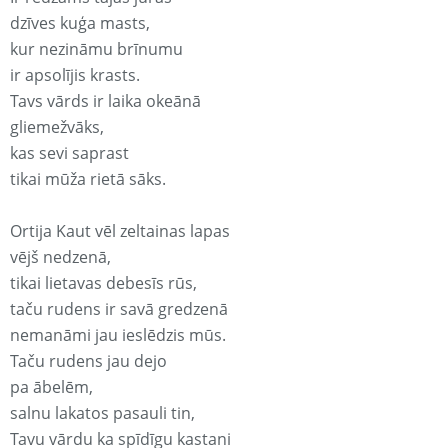
dzīves kuģa masts,
kur nezināmu brīnumu
ir apsolījis krasts.
Tavs vārds ir laika okeānā
gliemežvāks,
kas sevi saprast
tikai mūža rietā sāks.
Ortija Kaut vēl zeltainas lapas
vējš nedzenā,
tikai lietavas debesīs rūs,
taču rudens ir savā gredzenā
nemanāmi jau ieslēdzis mūs.
Taču rudens jau dejo
pa ābelēm,
salnu lakatos pasauli tin,
Tavu vārdu ka spīdīgu kastani