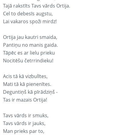
Tajā rakstīts Tavs vārds Ortija.
Cel to debesīs augstu,
Lai vakaros spoži mirdz!
Ortija jau kautri smaida,
Pantiņu no manis gaida.
Tāpēc es ar lielu prieku
Nocitēšu četrrindieku!
Acis tā kā vizbulītes,
Mati tā kā pienenītes.
Deguntiņš kā pīrādziņš -
Tas ir mazais Ortija!
Tavs vārds ir smuks,
Tavs vārds ir jauks,
Man prieks par to,