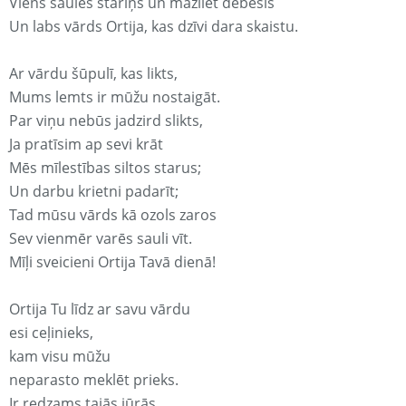
Viens saules stariņš un mazliet debesis
Un labs vārds Ortija, kas dzīvi dara skaistu.
Ar vārdu šūpulī, kas likts,
Mums lemts ir mūžu nostaigāt.
Par viņu nebūs jadzird slikts,
Ja pratīsim ap sevi krāt
Mēs mīlestības siltos starus;
Un darbu krietni padarīt;
Tad mūsu vārds kā ozols zaros
Sev vienmēr varēs sauli vīt.
Mīļi sveicieni Ortija Tavā dienā!
Ortija Tu līdz ar savu vārdu
esi ceļinieks,
kam visu mūžu
neparasto meklēt prieks.
Ir redzams tajās jūrās