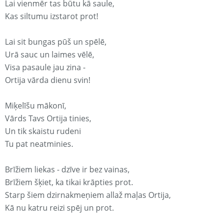
Lai vienmēr tas būtu kā saule,
Kas siltumu izstarot prot!
Lai sit bungas pūš un spēlē,
Urā sauc un laimes vēlē,
Visa pasaule jau zina -
Ortija vārda dienu svin!
Miķelīšu mākonī,
Vārds Tavs Ortija tinies,
Un tik skaistu rudeni
Tu pat neatminies.
Brīžiem liekas - dzīve ir bez vainas,
Brīžiem šķiet, ka tikai krāpties prot.
Starp šiem dzirnakmeņiem allaž maļas Ortija,
Kā nu katru reizi spēj un prot.