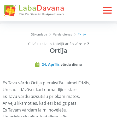
Ortija
Sākumlapa
Varda dienas
Cilvēku skaits Latvijā ar šo vārdu:
7
Ortija
24. Aprīlis
vārda diena
Es Tavu vārdu Ortija pierakstīšu laimei līdzās,
Un sauli dāvāšu, kad nomaldījies stars.
Es Tavu vārdu aizsūtīšu priekam matos,
Ar vēju līksmoties, kad esi bēdīgs pats.
Es Tavam vārdam laimi novēlēšu,
Un prieku skanīgo, kad dienu sāc.