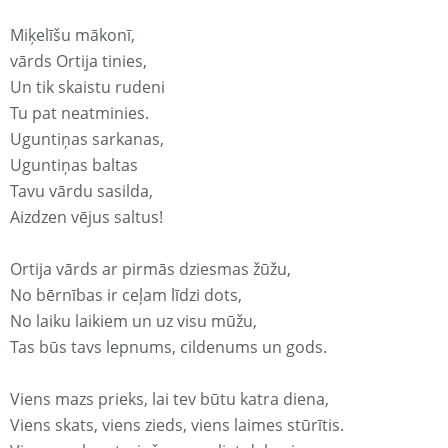
Miķelīšu mākonī,
vārds Ortija tinies,
Un tik skaistu rudeni
Tu pat neatminies.
Uguntiņas sarkanas,
Uguntiņas baltas
Tavu vārdu sasilda,
Aizdzen vējus saltus!
Ortija vārds ar pirmās dziesmas žūžu,
No bērnības ir ceļam līdzi dots,
No laiku laikiem un uz visu mūžu,
Tas būs tavs lepnums, cildenums un gods.
Viens mazs prieks, lai tev būtu katra diena,
Viens skats, viens zieds, viens laimes stūrītis.