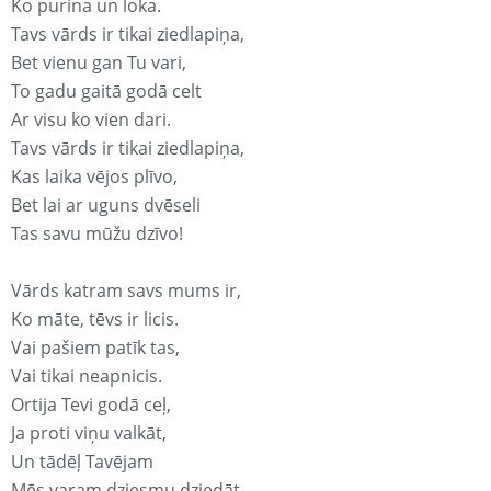
Ko purina un loka.
Tavs vārds ir tikai ziedlapiņa,
Bet vienu gan Tu vari,
To gadu gaitā godā celt
Ar visu ko vien dari.
Tavs vārds ir tikai ziedlapiņa,
Kas laika vējos plīvo,
Bet lai ar uguns dvēseli
Tas savu mūžu dzīvo!
Vārds katram savs mums ir,
Ko māte, tēvs ir licis.
Vai pašiem patīk tas,
Vai tikai neapnicis.
Ortija Tevi godā ceļ,
Ja proti viņu valkāt,
Un tādēļ Tavējam
Mēs varam dziesmu dziedāt.