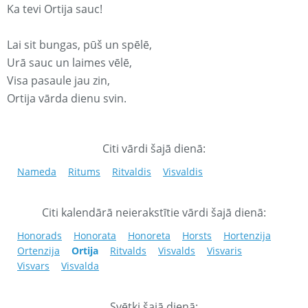
Ka tevi Ortija sauc!
Lai sit bungas, pūš un spēlē,
Urā sauc un laimes vēlē,
Visa pasaule jau zin,
Ortija vārda dienu svin.
Citi vārdi šajā dienā:
Nameda
Ritums
Ritvaldis
Visvaldis
Citi kalendārā neierakstītie vārdi šajā dienā:
Honorads
Honorata
Honoreta
Horsts
Hortenzija
Ortenzija
Ortija
Ritvalds
Visvalds
Visvaris
Visvars
Visvalda
Svētki šajā dienā: