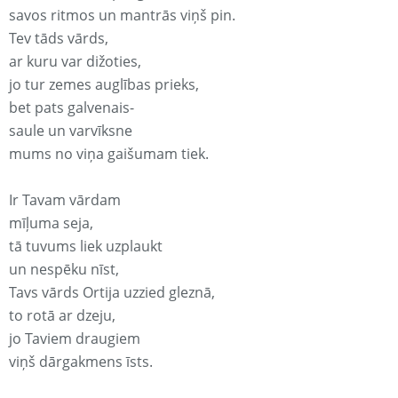
savos ritmos un mantrās viņš pin.
Tev tāds vārds,
ar kuru var dižoties,
jo tur zemes auglības prieks,
bet pats galvenais-
saule un varvīksne
mums no viņa gaišumam tiek.
Ir Tavam vārdam
mīļuma seja,
tā tuvums liek uzplaukt
un nespēku nīst,
Tavs vārds Ortija uzzied gleznā,
to rotā ar dzeju,
jo Taviem draugiem
viņš dārgakmens īsts.