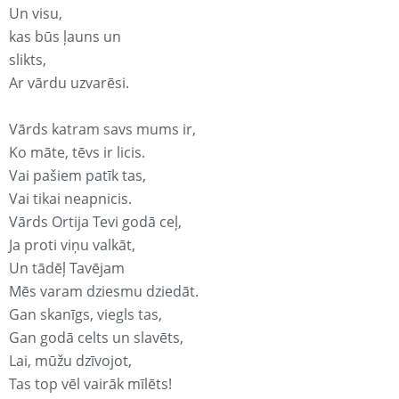
Un visu,
kas būs ļauns un
slikts,
Ar vārdu uzvarēsi.
Vārds katram savs mums ir,
Ko māte, tēvs ir licis.
Vai pašiem patīk tas,
Vai tikai neapnicis.
Vārds Ortija Tevi godā ceļ,
Ja proti viņu valkāt,
Un tādēļ Tavējam
Mēs varam dziesmu dziedāt.
Gan skanīgs, viegls tas,
Gan godā celts un slavēts,
Lai, mūžu dzīvojot,
Tas top vēl vairāk mīlēts!