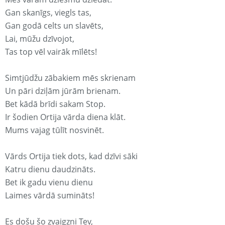
Gan skanīgs, viegls tas,
Gan godā celts un slavēts,
Lai, mūžu dzīvojot,
Tas top vēl vairāk mīlēts!
Simtjūdžu zābakiem mēs skrienam
Un pāri dziļām jūrām brienam.
Bet kādā brīdi sakam Stop.
Ir šodien Ortija vārda diena klāt.
Mums vajag tūlīt nosvinēt.
Vārds Ortija tiek dots, kad dzīvi sāki
Katru dienu daudzināts.
Bet ik gadu vienu dienu
Laimes vārdā sumināts!
Es došu šo zvaigzni Tev,