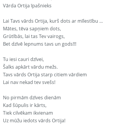
Vārda Ortija īpašnieks
Lai Tavs vārds Ortija, kurš dots ar mīlestību ...
Mātes, tēva sapņiem dots,
Grūtībās, lai tas Tev vairogs,
Bet dzīvē lepnums tavs un gods!!!
Tu iesi cauri dzīvei,
Šalks apkārt vārdu mežs.
Tavs vārds Ortija starp citiem vārdiem
Lai nav nekad tev svešs!
No pirmām dzīves dienām
Kad šūpulis ir kārts,
Tiek cilvēkam ikvienam
Uz mūžu iedots vārds Ortija!