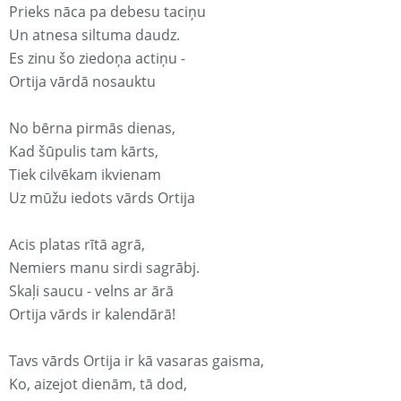
Prieks nāca pa debesu taciņu
Un atnesa siltuma daudz.
Es zinu šo ziedoņa actiņu -
Ortija vārdā nosauktu
No bērna pirmās dienas,
Kad šūpulis tam kārts,
Tiek cilvēkam ikvienam
Uz mūžu iedots vārds Ortija
Acis platas rītā agrā,
Nemiers manu sirdi sagrābj.
Skaļi saucu - velns ar ārā
Ortija vārds ir kalendārā!
Tavs vārds Ortija ir kā vasaras gaisma,
Ko, aizejot dienām, tā dod,