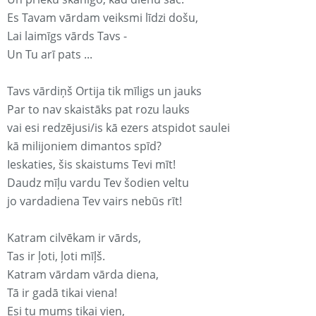
Es Tavam vārdam veiksmi līdzi došu,
Lai laimīgs vārds Tavs -
Un Tu arī pats ...
Tavs vārdiņš Ortija tik mīligs un jauks
Par to nav skaistāks pat rozu lauks
vai esi redzējusi/is kā ezers atspidot saulei
kā milijoniem dimantos spīd?
Ieskaties, šis skaistums Tevi mīt!
Daudz mīļu vardu Tev šodien veltu
jo vardadiena Tev vairs nebūs rīt!
Katram cilvēkam ir vārds,
Tas ir ļoti, ļoti mīļš.
Katram vārdam vārda diena,
Tā ir gadā tikai viena!
Esi tu mums tikai vien,