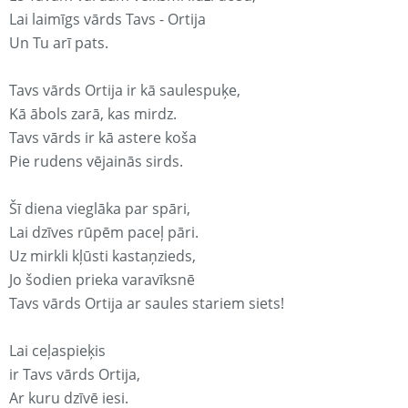
Lai laimīgs vārds Tavs - Ortija
Un Tu arī pats.
Tavs vārds Ortija ir kā saulespuķe,
Kā ābols zarā, kas mirdz.
Tavs vārds ir kā astere koša
Pie rudens vējainās sirds.
Šī diena vieglāka par spāri,
Lai dzīves rūpēm paceļ pāri.
Uz mirkli kļūsti kastaņzieds,
Jo šodien prieka varavīksnē
Tavs vārds Ortija ar saules stariem siets!
Lai ceļaspieķis
ir Tavs vārds Ortija,
Ar kuru dzīvē iesi.