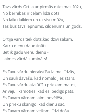
Tavs vārds Ortija ar pirmās dziesmas žūžu,
No bērnības ir ceļam līdzi dots,
No laiku laikiem un uz visu mūžu,
Tas būs tavs lepnums, cildenums un gods.
Ortija vārds tiek dots,kad dzīvi sākam,
Katru dienu daudzināts.
Bet ik gadu vienu dienu -
Laimes vārdā sumināts!
Es Tavu vārdu pierakstīšu laimei līdzās,
Un sauli dāvāšu, kad nomaldījies stars.
Es Tavu vārdu aizsūtīšu priekam matos,
Ar vēju līksmoties, kad esi bēdīgs pats.
Es Tavam vārdam laimi novēlēšu,
Un prieku skanīgo, kad dienu sāc.
Es Tavam vārdam veiksmi līdzi došu,