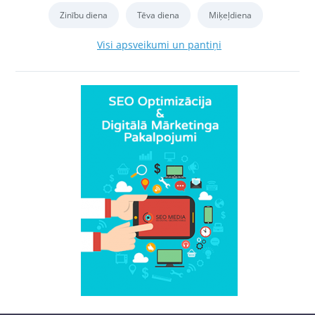
Zinību diena
Tēva diena
Miķeļdiena
Visi apsveikumi un pantiņi