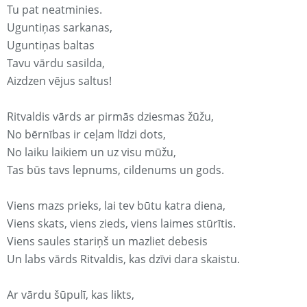
Tu pat neatminies.
Uguntiņas sarkanas,
Uguntiņas baltas
Tavu vārdu sasilda,
Aizdzen vējus saltus!
Ritvaldis vārds ar pirmās dziesmas žūžu,
No bērnības ir ceļam līdzi dots,
No laiku laikiem un uz visu mūžu,
Tas būs tavs lepnums, cildenums un gods.
Viens mazs prieks, lai tev būtu katra diena,
Viens skats, viens zieds, viens laimes stūrītis.
Viens saules stariņš un mazliet debesis
Un labs vārds Ritvaldis, kas dzīvi dara skaistu.
Ar vārdu šūpulī, kas likts,