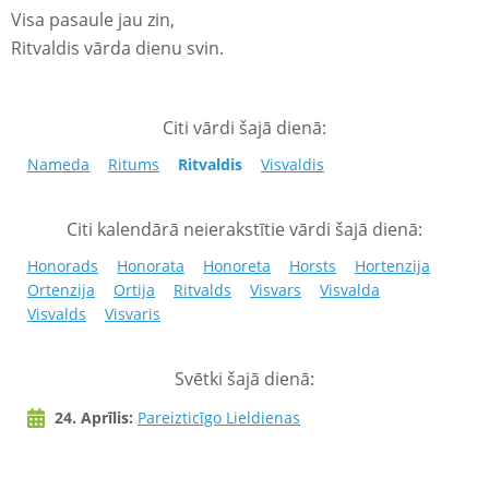
Visa pasaule jau zin,
Ritvaldis vārda dienu svin.
Citi vārdi šajā dienā:
Nameda
Ritums
Ritvaldis
Visvaldis
Citi kalendārā neierakstītie vārdi šajā dienā:
Honorads
Honorata
Honoreta
Horsts
Hortenzija
Ortenzija
Ortija
Ritvalds
Visvars
Visvalda
Visvalds
Visvaris
Svētki šajā dienā:
24. Aprīlis:
Pareizticīgo Lieldienas