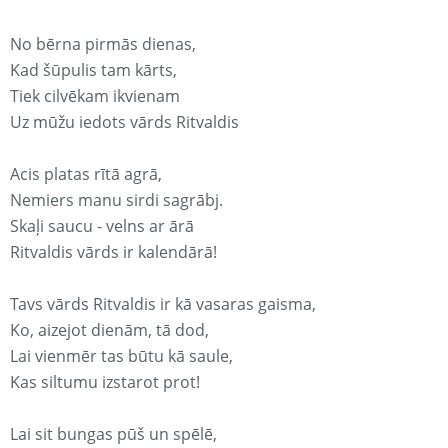
No bērna pirmās dienas,
Kad šūpulis tam kārts,
Tiek cilvēkam ikvienam
Uz mūžu iedots vārds Ritvaldis
Acis platas rītā agrā,
Nemiers manu sirdi sagrābj.
Skaļi saucu - velns ar ārā
Ritvaldis vārds ir kalendārā!
Tavs vārds Ritvaldis ir kā vasaras gaisma,
Ko, aizejot dienām, tā dod,
Lai vienmēr tas būtu kā saule,
Kas siltumu izstarot prot!
Lai sit bungas pūš un spēlē,