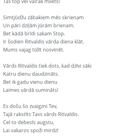
Tas top vēl vairāk mīlēts!
Simtjūdžu zābakiem mēs skrienam
Un pāri dziļām jūrām brienam.
Bet kādā brīdi sakam Stop.
Ir šodien Ritvaldis vārda diena klāt.
Mums vajag tūlīt nosvinēt.
Vārds Ritvaldis tiek dots, kad dzīvi sāki
Katru dienu daudzināts.
Bet ik gadu vienu dienu
Laimes vārdā sumināts!
Es došu šo zvaigzni Tev,
Tajā rakstīts Tavs vārds Ritvaldis.
Cel to debesīs augstu,
Lai vakaros spoži mirdz!