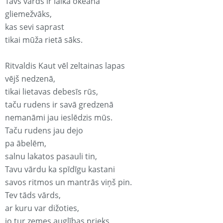
Tavs vārds ir laika okeānā
gliemežvāks,
kas sevi saprast
tikai mūža rietā sāks.
Ritvaldis Kaut vēl zeltainas lapas
vējš nedzenā,
tikai lietavas debesīs rūs,
taču rudens ir savā gredzenā
nemanāmi jau ieslēdzis mūs.
Taču rudens jau dejo
pa ābelēm,
salnu lakatos pasauli tin,
Tavu vārdu ka spīdīgu kastani
savos ritmos un mantrās viņš pin.
Tev tāds vārds,
ar kuru var dižoties,
jo tur zemes auglības prieks,