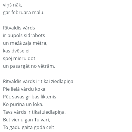
viņš nāk,
gar februāra malu.
Ritvaldis vārds
ir pūpols sidrabots
un mežā zaļa mētra,
kas dvēselei
spēj mieru dot
un pasargāt no vētrām.
Ritvaldis vārds ir tikai ziedlapiņa
Pie lielā vārdu koka,
Pēc savas gribas liktenis
Ko purina un loka.
Tavs vārds ir tikai ziedlapiņa,
Bet vienu gan Tu vari,
To gadu gaitā godā celt