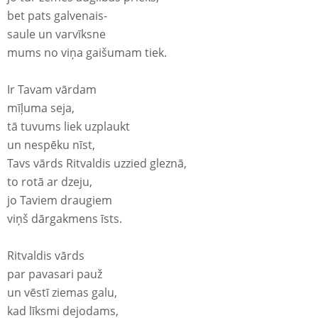
bet pats galvenais-
saule un varvīksne
mums no viņa gaišumam tiek.
Ir Tavam vārdam
mīļuma seja,
tā tuvums liek uzplaukt
un nespēku nīst,
Tavs vārds Ritvaldis uzzied gleznā,
to rotā ar dzeju,
jo Taviem draugiem
viņš dārgakmens īsts.
Ritvaldis vārds
par pavasari pauž
un vēstī ziemas galu,
kad līksmi dejodams,