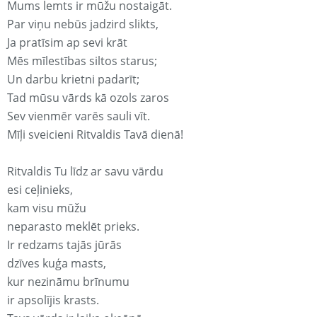
Mums lemts ir mūžu nostaigāt.
Par viņu nebūs jadzird slikts,
Ja pratīsim ap sevi krāt
Mēs mīlestības siltos starus;
Un darbu krietni padarīt;
Tad mūsu vārds kā ozols zaros
Sev vienmēr varēs sauli vīt.
Mīļi sveicieni Ritvaldis Tavā dienā!
Ritvaldis Tu līdz ar savu vārdu
esi ceļinieks,
kam visu mūžu
neparasto meklēt prieks.
Ir redzams tajās jūrās
dzīves kuģa masts,
kur nezināmu brīnumu
ir apsolījis krasts.