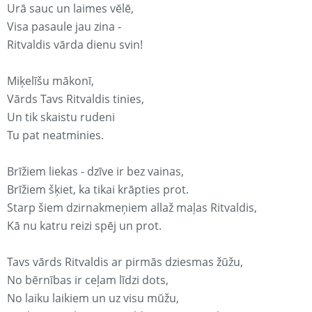
Urā sauc un laimes vēlē,
Visa pasaule jau zina -
Ritvaldis vārda dienu svin!
Miķelīšu mākonī,
Vārds Tavs Ritvaldis tinies,
Un tik skaistu rudeni
Tu pat neatminies.
Brīžiem liekas - dzīve ir bez vainas,
Brīžiem šķiet, ka tikai krāpties prot.
Starp šiem dzirnakmeņiem allaž maļas Ritvaldis,
Kā nu katru reizi spēj un prot.
Tavs vārds Ritvaldis ar pirmās dziesmas žūžu,
No bērnības ir ceļam līdzi dots,
No laiku laikiem un uz visu mūžu,