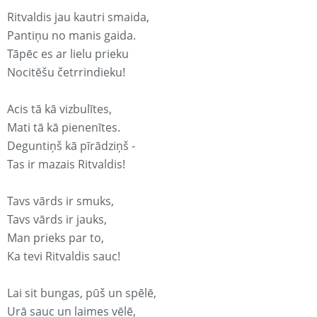
Ritvaldis jau kautri smaida,
Pantiņu no manis gaida.
Tāpēc es ar lielu prieku
Nocitēšu četrrindieku!
Acis tā kā vizbulītes,
Mati tā kā pienenītes.
Deguntiņš kā pīrādziņš -
Tas ir mazais Ritvaldis!
Tavs vārds ir smuks,
Tavs vārds ir jauks,
Man prieks par to,
Ka tevi Ritvaldis sauc!
Lai sit bungas, pūš un spēlē,
Urā sauc un laimes vēlē,