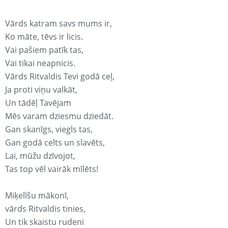
Vārds katram savs mums ir,
Ko māte, tēvs ir licis.
Vai pašiem patīk tas,
Vai tikai neapnicis.
Vārds Ritvaldis Tevi godā ceļ,
Ja proti viņu valkāt,
Un tādēļ Tavējam
Mēs varam dziesmu dziedāt.
Gan skanīgs, viegls tas,
Gan godā celts un slavēts,
Lai, mūžu dzīvojot,
Tas top vēl vairāk mīlēts!
Miķelīšu mākonī,
vārds Ritvaldis tinies,
Un tik skaistu rudeni