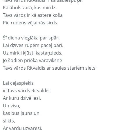
Tavs vārds Ritvaldis ir kā saulespuķe,
Kā ābols zarā, kas mirdz.
Tavs vārds ir kā astere koša
Pie rudens vējainās sirds.
Šī diena vieglāka par spāri,
Lai dzīves rūpēm paceļ pāri.
Uz mirkli kļūsti kastaņzieds,
Jo šodien prieka varavīksnē
Tavs vārds Ritvaldis ar saules stariem siets!
Lai ceļaspieķis
ir Tavs vārds Ritvaldis,
Ar kuru dzīvē iesi.
Un visu,
kas būs ļauns un
slikts,
Ar vārdu uzvarēsi.