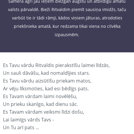
Samērā agri jau ieņem diezgan augstu un atbildīgu amatu
valsts pārvaldē. Bieži Ritvaldim piemīt sausiņa imidžs, taču
varbūt tie ir tādi rāmji, kādos viņiem jāturas, atrodoties
priekšnieka amatā, kur redzama tikai viena no cilvēka
izpausmēm.
Es Tavu vārdu Ritvaldis pierakstīšu laimei līdzās,
Un sauli dāvāšu, kad nomaldījies stars.
Es Tavu vārdu aizsūtīšu priekam matos,
Ar vēju līksmoties, kad esi bēdīgs pats.
Es Tavam vārdam laimi novēlēšu,
Un prieku skanīgo, kad dienu sāc.
Es Tavam vārdam veiksmi līdzi došu,
Lai laimīgs vārds Tavs -
Un Tu arī pats ...