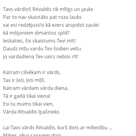
Tavs vārdiņš Ritvaldis tik mīligs un jauks
Par to nav skaistāks pat rozu lauks
vai esi redzējusi/is kā ezers atspidot saulei
kā milijoniem dimantos spīd?
Ieskaties, šis skaistums Tevi mīt!
Daudz mīļu vardu Tev šodien veltu
jo vardadiena Tev vairs nebūs rīt!
Katram cilvēkam ir vārds,
Tas ir ļoti, ļoti mīļš.
Katram vārdam vārda diena,
Tā ir gadā tikai viena!
Esi tu mums tikai vien,
Vārda Ritvaldis īpašnieks
Lai Tavs vārds Ritvaldis, kurš dots ar mīlestību ...
Mātes, tēva sapņiem dots,