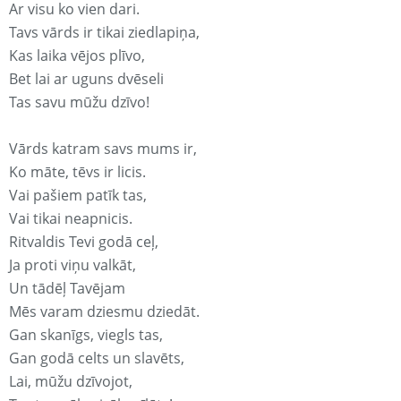
Ar visu ko vien dari.
Tavs vārds ir tikai ziedlapiņa,
Kas laika vējos plīvo,
Bet lai ar uguns dvēseli
Tas savu mūžu dzīvo!
Vārds katram savs mums ir,
Ko māte, tēvs ir licis.
Vai pašiem patīk tas,
Vai tikai neapnicis.
Ritvaldis Tevi godā ceļ,
Ja proti viņu valkāt,
Un tādēļ Tavējam
Mēs varam dziesmu dziedāt.
Gan skanīgs, viegls tas,
Gan godā celts un slavēts,
Lai, mūžu dzīvojot,