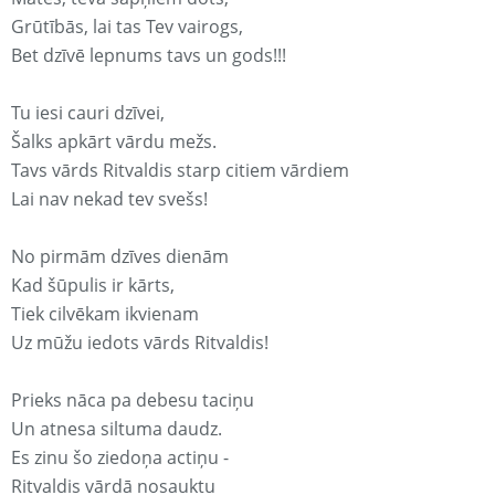
Grūtībās, lai tas Tev vairogs,
Bet dzīvē lepnums tavs un gods!!!
Tu iesi cauri dzīvei,
Šalks apkārt vārdu mežs.
Tavs vārds Ritvaldis starp citiem vārdiem
Lai nav nekad tev svešs!
No pirmām dzīves dienām
Kad šūpulis ir kārts,
Tiek cilvēkam ikvienam
Uz mūžu iedots vārds Ritvaldis!
Prieks nāca pa debesu taciņu
Un atnesa siltuma daudz.
Es zinu šo ziedoņa actiņu -
Ritvaldis vārdā nosauktu