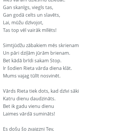
Gan skanīgs, viegls tas,
Gan godā celts un slavēts,
Lai, mūžu dzīvojot,
Tas top vēl vairāk mīlēts!
Simtjūdžu zābakiem mēs skrienam
Un pāri dziļām jūrām brienam.
Bet kādā brīdi sakam Stop.
Ir šodien Rieta vārda diena klāt.
Mums vajag tūlīt nosvinēt.
Vārds Rieta tiek dots, kad dzīvi sāki
Katru dienu daudzināts.
Bet ik gadu vienu dienu
Laimes vārdā sumināts!
Es došu šo zvaigzni Tev,