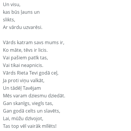
Un visu,
kas būs ļauns un
slikts,
Ar vārdu uzvarēsi.
Vārds katram savs mums ir,
Ko māte, tēvs ir licis.
Vai pašiem patīk tas,
Vai tikai neapnicis.
Vārds Rieta Tevi godā ceļ,
Ja proti viņu valkāt,
Un tādēļ Tavējam
Mēs varam dziesmu dziedāt.
Gan skanīgs, viegls tas,
Gan godā celts un slavēts,
Lai, mūžu dzīvojot,
Tas top vēl vairāk mīlēts!