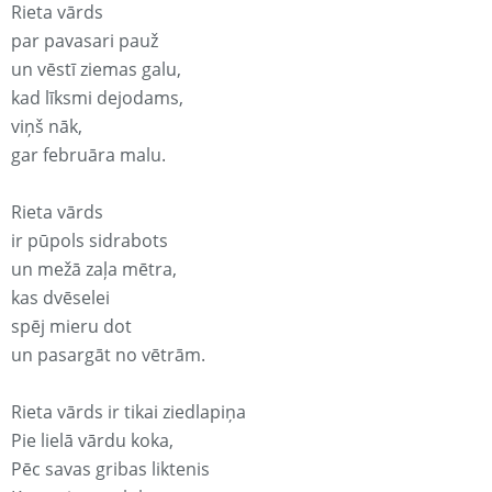
Rieta vārds
par pavasari pauž
un vēstī ziemas galu,
kad līksmi dejodams,
viņš nāk,
gar februāra malu.
Rieta vārds
ir pūpols sidrabots
un mežā zaļa mētra,
kas dvēselei
spēj mieru dot
un pasargāt no vētrām.
Rieta vārds ir tikai ziedlapiņa
Pie lielā vārdu koka,
Pēc savas gribas liktenis