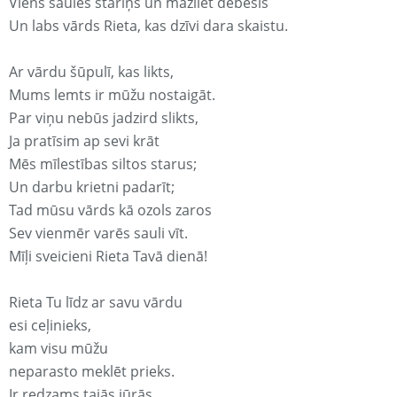
Viens saules stariņš un mazliet debesis
Un labs vārds Rieta, kas dzīvi dara skaistu.
Ar vārdu šūpulī, kas likts,
Mums lemts ir mūžu nostaigāt.
Par viņu nebūs jadzird slikts,
Ja pratīsim ap sevi krāt
Mēs mīlestības siltos starus;
Un darbu krietni padarīt;
Tad mūsu vārds kā ozols zaros
Sev vienmēr varēs sauli vīt.
Mīļi sveicieni Rieta Tavā dienā!
Rieta Tu līdz ar savu vārdu
esi ceļinieks,
kam visu mūžu
neparasto meklēt prieks.
Ir redzams tajās jūrās