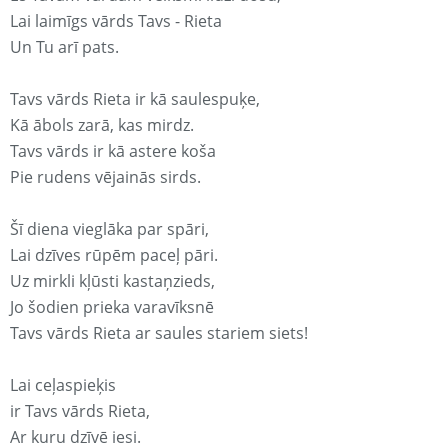
Lai laimīgs vārds Tavs - Rieta
Un Tu arī pats.
Tavs vārds Rieta ir kā saulespuķe,
Kā ābols zarā, kas mirdz.
Tavs vārds ir kā astere koša
Pie rudens vējainās sirds.
Šī diena vieglāka par spāri,
Lai dzīves rūpēm paceļ pāri.
Uz mirkli kļūsti kastaņzieds,
Jo šodien prieka varavīksnē
Tavs vārds Rieta ar saules stariem siets!
Lai ceļaspieķis
ir Tavs vārds Rieta,
Ar kuru dzīvē iesi.