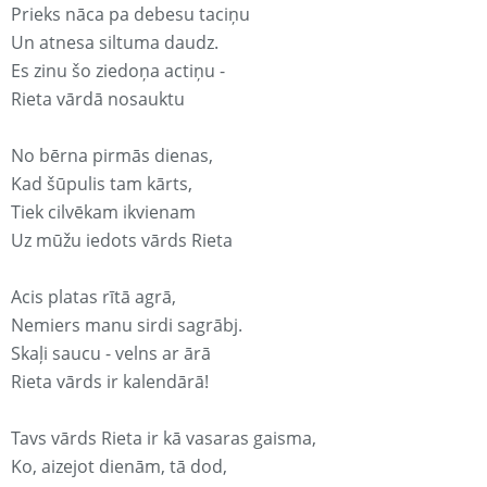
Prieks nāca pa debesu taciņu
Un atnesa siltuma daudz.
Es zinu šo ziedoņa actiņu -
Rieta vārdā nosauktu
No bērna pirmās dienas,
Kad šūpulis tam kārts,
Tiek cilvēkam ikvienam
Uz mūžu iedots vārds Rieta
Acis platas rītā agrā,
Nemiers manu sirdi sagrābj.
Skaļi saucu - velns ar ārā
Rieta vārds ir kalendārā!
Tavs vārds Rieta ir kā vasaras gaisma,
Ko, aizejot dienām, tā dod,