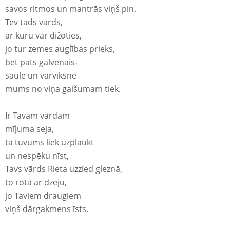
savos ritmos un mantrās viņš pin.
Tev tāds vārds,
ar kuru var dižoties,
jo tur zemes auglības prieks,
bet pats galvenais-
saule un varvīksne
mums no viņa gaišumam tiek.
Ir Tavam vārdam
mīļuma seja,
tā tuvums liek uzplaukt
un nespēku nīst,
Tavs vārds Rieta uzzied gleznā,
to rotā ar dzeju,
jo Taviem draugiem
viņš dārgakmens īsts.