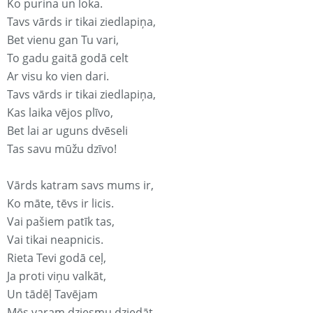
Ko purina un loka.
Tavs vārds ir tikai ziedlapiņa,
Bet vienu gan Tu vari,
To gadu gaitā godā celt
Ar visu ko vien dari.
Tavs vārds ir tikai ziedlapiņa,
Kas laika vējos plīvo,
Bet lai ar uguns dvēseli
Tas savu mūžu dzīvo!
Vārds katram savs mums ir,
Ko māte, tēvs ir licis.
Vai pašiem patīk tas,
Vai tikai neapnicis.
Rieta Tevi godā ceļ,
Ja proti viņu valkāt,
Un tādēļ Tavējam
Mēs varam dziesmu dziedāt.