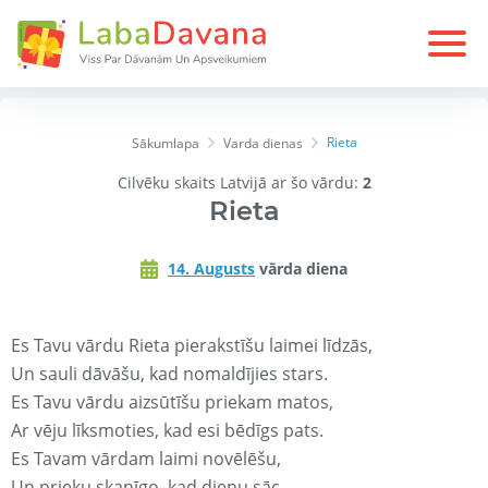
Rieta
Sākumlapa
Varda dienas
Cilvēku skaits Latvijā ar šo vārdu:
2
Rieta
14. Augusts
vārda diena
Es Tavu vārdu Rieta pierakstīšu laimei līdzās,
Un sauli dāvāšu, kad nomaldījies stars.
Es Tavu vārdu aizsūtīšu priekam matos,
Ar vēju līksmoties, kad esi bēdīgs pats.
Es Tavam vārdam laimi novēlēšu,
Un prieku skanīgo, kad dienu sāc.