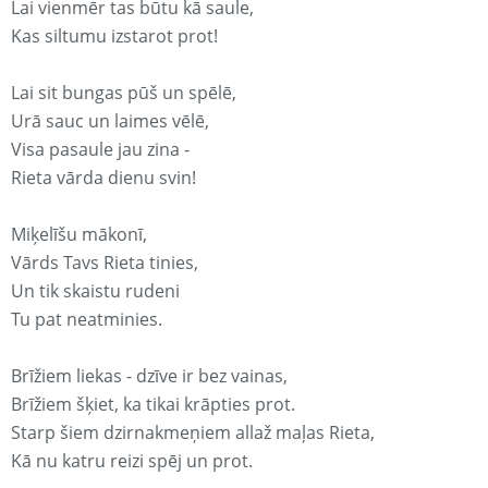
Lai vienmēr tas būtu kā saule,
Kas siltumu izstarot prot!
Lai sit bungas pūš un spēlē,
Urā sauc un laimes vēlē,
Visa pasaule jau zina -
Rieta vārda dienu svin!
Miķelīšu mākonī,
Vārds Tavs Rieta tinies,
Un tik skaistu rudeni
Tu pat neatminies.
Brīžiem liekas - dzīve ir bez vainas,
Brīžiem šķiet, ka tikai krāpties prot.
Starp šiem dzirnakmeņiem allaž maļas Rieta,
Kā nu katru reizi spēj un prot.