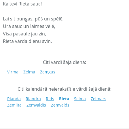
Ka tevi Rieta sauc!
Lai sit bungas, pūš un spēlē,
Urā sauc un laimes vēlē,
Visa pasaule jau zin,
Rieta vārda dienu svin.
Citi vārdi šajā dienā:
Virma
Zelma
Zemgus
Citi kalendārā neierakstītie vārdi šajā dienā:
Rianda
Riandra
Rids
Rieta
Selma
Zelmars
Zemlita
Zemvaldis
Zemvalds