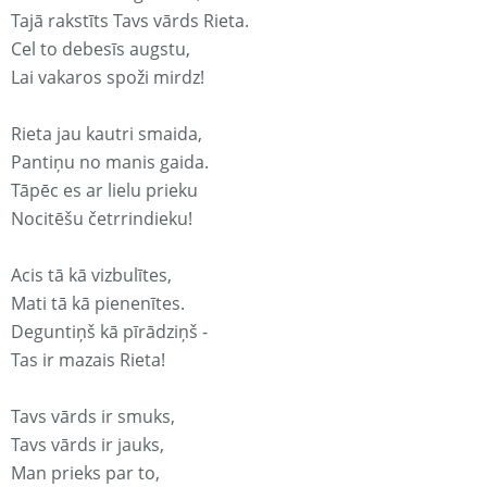
Tajā rakstīts Tavs vārds Rieta.
Cel to debesīs augstu,
Lai vakaros spoži mirdz!
Rieta jau kautri smaida,
Pantiņu no manis gaida.
Tāpēc es ar lielu prieku
Nocitēšu četrrindieku!
Acis tā kā vizbulītes,
Mati tā kā pienenītes.
Deguntiņš kā pīrādziņš -
Tas ir mazais Rieta!
Tavs vārds ir smuks,
Tavs vārds ir jauks,
Man prieks par to,