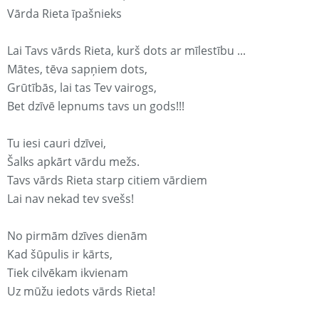
Vārda Rieta īpašnieks
Lai Tavs vārds Rieta, kurš dots ar mīlestību ...
Mātes, tēva sapņiem dots,
Grūtībās, lai tas Tev vairogs,
Bet dzīvē lepnums tavs un gods!!!
Tu iesi cauri dzīvei,
Šalks apkārt vārdu mežs.
Tavs vārds Rieta starp citiem vārdiem
Lai nav nekad tev svešs!
No pirmām dzīves dienām
Kad šūpulis ir kārts,
Tiek cilvēkam ikvienam
Uz mūžu iedots vārds Rieta!