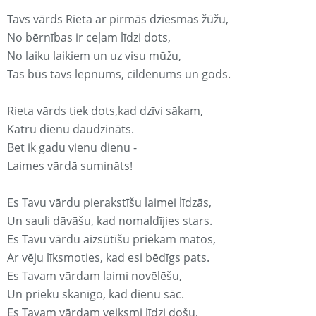
Tavs vārds Rieta ar pirmās dziesmas žūžu,
No bērnības ir ceļam līdzi dots,
No laiku laikiem un uz visu mūžu,
Tas būs tavs lepnums, cildenums un gods.
Rieta vārds tiek dots,kad dzīvi sākam,
Katru dienu daudzināts.
Bet ik gadu vienu dienu -
Laimes vārdā sumināts!
Es Tavu vārdu pierakstīšu laimei līdzās,
Un sauli dāvāšu, kad nomaldījies stars.
Es Tavu vārdu aizsūtīšu priekam matos,
Ar vēju līksmoties, kad esi bēdīgs pats.
Es Tavam vārdam laimi novēlēšu,
Un prieku skanīgo, kad dienu sāc.
Es Tavam vārdam veiksmi līdzi došu,