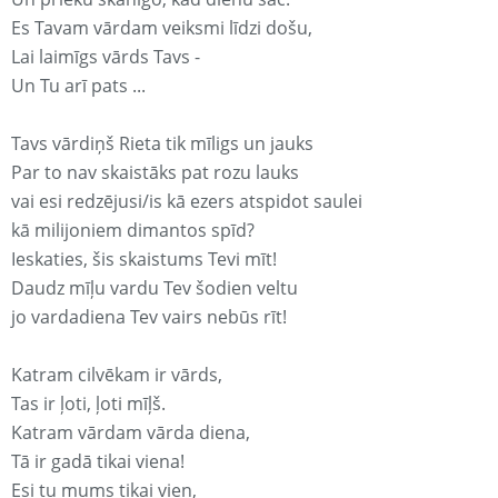
Es Tavam vārdam veiksmi līdzi došu,
Lai laimīgs vārds Tavs -
Un Tu arī pats ...
Tavs vārdiņš Rieta tik mīligs un jauks
Par to nav skaistāks pat rozu lauks
vai esi redzējusi/is kā ezers atspidot saulei
kā milijoniem dimantos spīd?
Ieskaties, šis skaistums Tevi mīt!
Daudz mīļu vardu Tev šodien veltu
jo vardadiena Tev vairs nebūs rīt!
Katram cilvēkam ir vārds,
Tas ir ļoti, ļoti mīļš.
Katram vārdam vārda diena,
Tā ir gadā tikai viena!
Esi tu mums tikai vien,