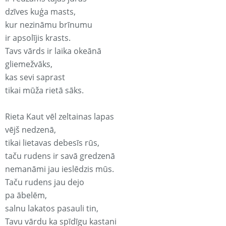
dzīves kuģa masts,
kur nezināmu brīnumu
ir apsolījis krasts.
Tavs vārds ir laika okeānā
gliemežvāks,
kas sevi saprast
tikai mūža rietā sāks.
Rieta Kaut vēl zeltainas lapas
vējš nedzenā,
tikai lietavas debesīs rūs,
taču rudens ir savā gredzenā
nemanāmi jau ieslēdzis mūs.
Taču rudens jau dejo
pa ābelēm,
salnu lakatos pasauli tin,
Tavu vārdu ka spīdīgu kastani