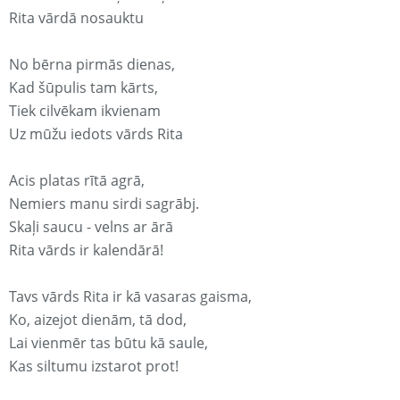
Rita vārdā nosauktu
No bērna pirmās dienas,
Kad šūpulis tam kārts,
Tiek cilvēkam ikvienam
Uz mūžu iedots vārds Rita
Acis platas rītā agrā,
Nemiers manu sirdi sagrābj.
Skaļi saucu - velns ar ārā
Rita vārds ir kalendārā!
Tavs vārds Rita ir kā vasaras gaisma,
Ko, aizejot dienām, tā dod,
Lai vienmēr tas būtu kā saule,
Kas siltumu izstarot prot!