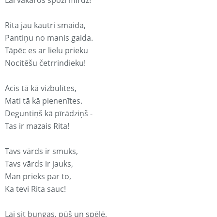
Lai vakaros spoži mirdz!
Rita jau kautri smaida,
Pantiņu no manis gaida.
Tāpēc es ar lielu prieku
Nocitēšu četrrindieku!
Acis tā kā vizbulītes,
Mati tā kā pienenītes.
Deguntiņš kā pīrādziņš -
Tas ir mazais Rita!
Tavs vārds ir smuks,
Tavs vārds ir jauks,
Man prieks par to,
Ka tevi Rita sauc!
Lai sit bungas, pūš un spēlē,