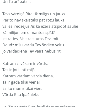
Un Tu arī pats ...
Tavs vārdiņš Rita tik mīligs un jauks
Par to nav skaistāks pat rozu lauks
vai esi redzējusi/is kā ezers atspidot saulei
kā milijoniem dimantos spīd?
Ieskaties, šis skaistums Tevi mīt!
Daudz mīļu vardu Tev šodien veltu
jo vardadiena Tev vairs nebūs rīt!
Katram cilvēkam ir vārds,
Tas ir ļoti, ļoti mīļš.
Katram vārdam vārda diena,
Tā ir gadā tikai viena!
Esi tu mums tikai vien,
Vārda Rita īpašnieks