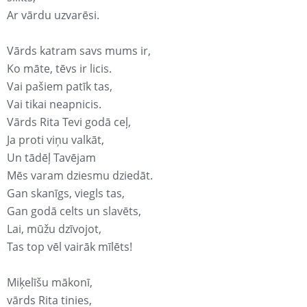
Ar vārdu uzvarēsi.
Vārds katram savs mums ir,
Ko māte, tēvs ir licis.
Vai pašiem patīk tas,
Vai tikai neapnicis.
Vārds Rita Tevi godā ceļ,
Ja proti viņu valkāt,
Un tādēļ Tavējam
Mēs varam dziesmu dziedāt.
Gan skanīgs, viegls tas,
Gan godā celts un slavēts,
Lai, mūžu dzīvojot,
Tas top vēl vairāk mīlēts!
Miķelīšu mākonī,
vārds Rita tinies,