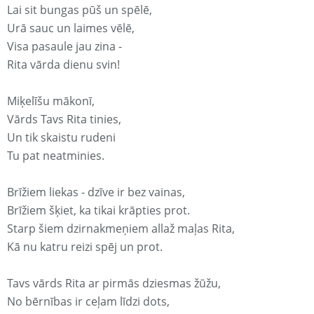
Lai sit bungas pūš un spēlē,
Urā sauc un laimes vēlē,
Visa pasaule jau zina -
Rita vārda dienu svin!
Miķelīšu mākonī,
Vārds Tavs Rita tinies,
Un tik skaistu rudeni
Tu pat neatminies.
Brīžiem liekas - dzīve ir bez vainas,
Brīžiem šķiet, ka tikai krāpties prot.
Starp šiem dzirnakmeņiem allaž maļas Rita,
Kā nu katru reizi spēj un prot.
Tavs vārds Rita ar pirmās dziesmas žūžu,
No bērnības ir ceļam līdzi dots,