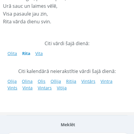
Urā sauc un laimes vēlē,
Visa pasaule jau zin,
Rita vārda dienu svin.
Citi vārdi šajā dienā:
Olita
Rita
Vita
Citi kalendārā neierakstītie vārdi šajā dienā:
Olija
Olina
Olis
Ollija
Ritija
Vintārs
Vintra
Vints
Vinta
Vintars
Vitija
Meklēt