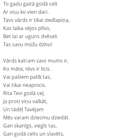
To gadu gaitā godā celt
Ar visu ko vien dari.
Tavs vārds ir tikai ziedlapiņa,
Kas laika vējos plīvo,
Bet lai ar uguns dvēseli
Tas savu mūžu dzīvo!
Vārds katram savs mums ir,
Ko māte, tēvs ir licis.
Vai pašiem patīk tas,
Vai tikai neapnicis.
Rita Tevi godā ceļ,
Ja proti viņu valkāt,
Un tādēļ Tavējam
Mēs varam dziesmu dziedāt.
Gan skanīgs, viegls tas,
Gan godā celts un slavēts,