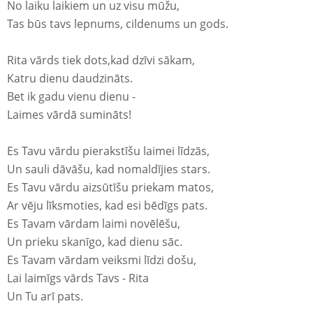
No laiku laikiem un uz visu mūžu,
Tas būs tavs lepnums, cildenums un gods.
Rita vārds tiek dots,kad dzīvi sākam,
Katru dienu daudzināts.
Bet ik gadu vienu dienu -
Laimes vārdā sumināts!
Es Tavu vārdu pierakstīšu laimei līdzās,
Un sauli dāvāšu, kad nomaldījies stars.
Es Tavu vārdu aizsūtīšu priekam matos,
Ar vēju līksmoties, kad esi bēdīgs pats.
Es Tavam vārdam laimi novēlēšu,
Un prieku skanīgo, kad dienu sāc.
Es Tavam vārdam veiksmi līdzi došu,
Lai laimīgs vārds Tavs - Rita
Un Tu arī pats.