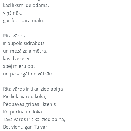
kad līksmi dejodams,
viņš nāk,
gar februāra malu.
Rita vārds
ir pūpols sidrabots
un mežā zaļa mētra,
kas dvēselei
spēj mieru dot
un pasargāt no vētrām.
Rita vārds ir tikai ziedlapiņa
Pie lielā vārdu koka,
Pēc savas gribas liktenis
Ko purina un loka.
Tavs vārds ir tikai ziedlapiņa,
Bet vienu gan Tu vari,