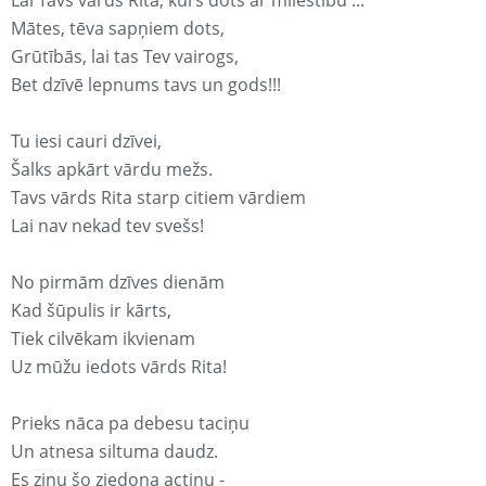
Lai Tavs vārds Rita, kurš dots ar mīlestību ...
Mātes, tēva sapņiem dots,
Grūtībās, lai tas Tev vairogs,
Bet dzīvē lepnums tavs un gods!!!
Tu iesi cauri dzīvei,
Šalks apkārt vārdu mežs.
Tavs vārds Rita starp citiem vārdiem
Lai nav nekad tev svešs!
No pirmām dzīves dienām
Kad šūpulis ir kārts,
Tiek cilvēkam ikvienam
Uz mūžu iedots vārds Rita!
Prieks nāca pa debesu taciņu
Un atnesa siltuma daudz.
Es zinu šo ziedoņa actiņu -