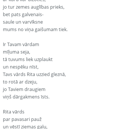
jo tur zemes auglības prieks,
bet pats galvenais-
saule un varvīksne
mums no viņa gaišumam tiek.
Ir Tavam vārdam
mīļuma seja,
tā tuvums liek uzplaukt
un nespēku nīst,
Tavs vārds Rita uzzied gleznā,
to rotā ar dzeju,
jo Taviem draugiem
viņš dārgakmens īsts.
Rita vārds
par pavasari pauž
un vēstī ziemas galu,