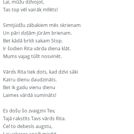
Lai, mūžu dzīvojot,
Tas top vēl vairāk mīlēts!
Simtjūdžu zābakiem mēs skrienam
Un pāri dziļām jūrām brienam.
Bet kādā brīdi sakam Stop.
Ir šodien Rita vārda diena klāt.
Mums vajag tūlīt nosvinēt.
Vārds Rita tiek dots, kad dzīvi sāki
Katru dienu daudzināts.
Bet ik gadu vienu dienu
Laimes vārdā sumināts!
Es došu šo zvaigzni Tev,
Tajā rakstīts Tavs vārds Rita.
Cel to debesīs augstu,