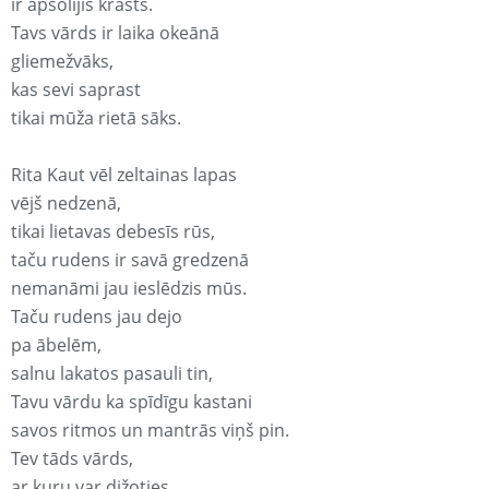
ir apsolījis krasts.
Tavs vārds ir laika okeānā
gliemežvāks,
kas sevi saprast
tikai mūža rietā sāks.
Rita Kaut vēl zeltainas lapas
vējš nedzenā,
tikai lietavas debesīs rūs,
taču rudens ir savā gredzenā
nemanāmi jau ieslēdzis mūs.
Taču rudens jau dejo
pa ābelēm,
salnu lakatos pasauli tin,
Tavu vārdu ka spīdīgu kastani
savos ritmos un mantrās viņš pin.
Tev tāds vārds,
ar kuru var dižoties,