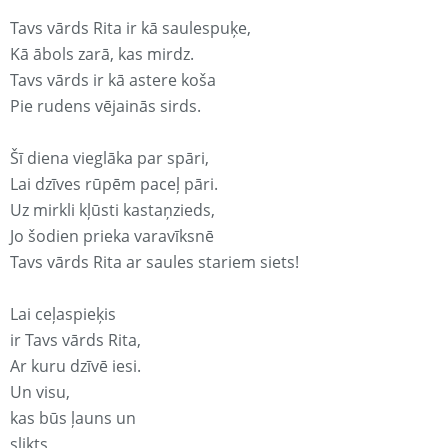
Tavs vārds Rita ir kā saulespuķe,
Kā ābols zarā, kas mirdz.
Tavs vārds ir kā astere koša
Pie rudens vējainās sirds.
Šī diena vieglāka par spāri,
Lai dzīves rūpēm paceļ pāri.
Uz mirkli kļūsti kastaņzieds,
Jo šodien prieka varavīksnē
Tavs vārds Rita ar saules stariem siets!
Lai ceļaspieķis
ir Tavs vārds Rita,
Ar kuru dzīvē iesi.
Un visu,
kas būs ļauns un
slikts,