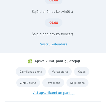
08.08
Šajā dienā nav ko svinēt :)
09.08
Šajā dienā nav ko svinēt :)
Svētku kalendārs
Apsveikumi, pantiņi, dzejoļi
Dzimšanas diena
Vārda diena
Kāzas
Zinību diena
Tēva diena
Miķeļdiena
Visi apsveikumi un pantiņi