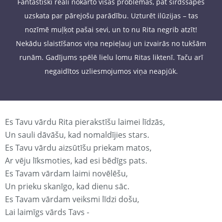
Fantastiski reāli nokārto visas problēmas, pat sirdssāpes
uzskata par pārejošu parādību. Uzturēt ilūzijas – tas
nozīmē muļķot pašai sevi, un to nu Rita negrib atzīt!
Nekādu slaistīšanos viņa nepieļauj un izvairās no tukšām
runām. Gadījums spēlē lielu lomu Ritas liktenī. Taču arī
negaidītos uzliesmojumos viņa neapjūk.
Es Tavu vārdu Rita pierakstīšu laimei līdzās,
Un sauli dāvāšu, kad nomaldījies stars.
Es Tavu vārdu aizsūtīšu priekam matos,
Ar vēju līksmoties, kad esi bēdīgs pats.
Es Tavam vārdam laimi novēlēšu,
Un prieku skanīgo, kad dienu sāc.
Es Tavam vārdam veiksmi līdzi došu,
Lai laimīgs vārds Tavs -