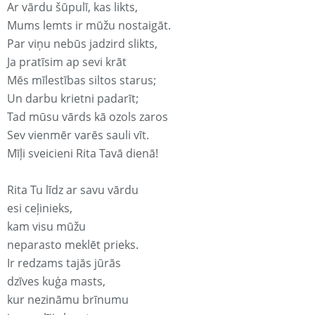
Ar vārdu šūpulī, kas likts,
Mums lemts ir mūžu nostaigāt.
Par viņu nebūs jadzird slikts,
Ja pratīsim ap sevi krāt
Mēs mīlestības siltos starus;
Un darbu krietni padarīt;
Tad mūsu vārds kā ozols zaros
Sev vienmēr varēs sauli vīt.
Mīļi sveicieni Rita Tavā dienā!
Rita Tu līdz ar savu vārdu
esi ceļinieks,
kam visu mūžu
neparasto meklēt prieks.
Ir redzams tajās jūrās
dzīves kuģa masts,
kur nezināmu brīnumu